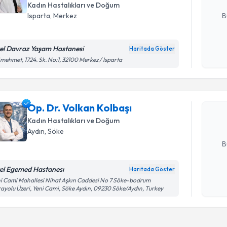
E-posta Ad
Kadın Hastalıkları ve Doğum
B
Isparta
, Merkez
el Davraz Yaşam Hastanesi
Haritada Göster
Kişisel
Randevu T
imehmet, 1724. Sk. No:1, 32100 Merkez / Isparta
okudum
işlenm
Op. Dr. Vo
Size bu uzm
Op. Dr. Volkan Kolbaşı
hazırlandığ
Kadın Hastalıkları ve Doğum
E-posta Ad
Aydın
, Söke
B
el Egemed Hastanesı
Haritada Göster
Kişisel
i Cami Mahallesi Nihat Aşkın Caddesi No 7 Söke-bodrum
ayolu Üzeri, Yeni Cami, Söke Aydın, 09230 Söke/Aydın, Turkey
okudum
işlenm