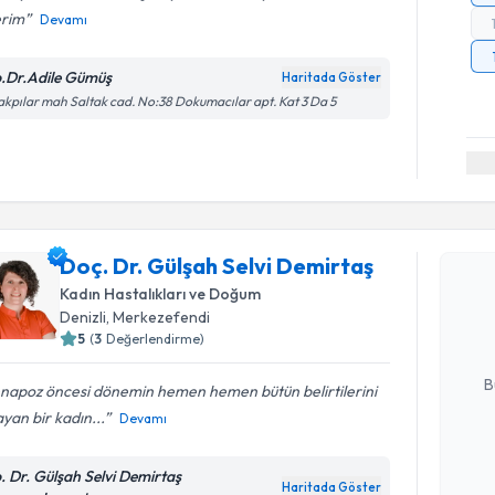
erim
Devamı
.Dr.Adile Gümüş
Haritada Göster
akpılar mah Saltak cad. No:38 Dokumacılar apt. Kat 3 Da 5
Randevu T
Doç. Dr. Gülşah Selvi Demirtaş
Doç. Dr. G
oluşturun. 
Kadın Hastalıkları ve Doğum
hazırlandığ
Denizli
, Merkezefendi
5
(
3
Değerlendirme)
E-posta Ad
B
napoz öncesi dönemin hemen hemen bütün belirtilerini
yan bir kadın...
Devamı
Kişisel
. Dr. Gülşah Selvi Demirtaş
okudum
Haritada Göster