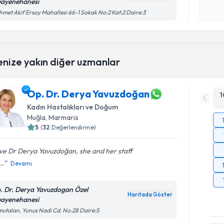
ayenehanesi
işlenm
met Akif Ersoy Mahallesi 66-1 Sokak No:2 Kat:2 Daire:3
enize yakın diğer uzmanlar
Op. Dr. Derya Yavuzdoğan
1
Kadın Hastalıkları ve Doğum
Muğla
, Marmaris
5
(
32
Değerlendirme)
ove Dr Derya Yavuzdoğan, she and her staff
..
Devamı
. Dr. Derya Yavuzdogan Özel
Haritada Göster
ayenehanesi
utalan, Yunus Nadi Cd. No:28 Daire:5