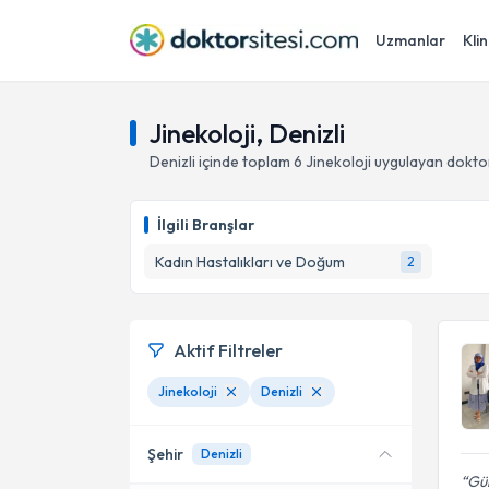
Uzmanlar
Klin
Jinekoloji, Denizli
Denizli
içinde toplam
6
Jinekoloji
uygulayan dokto
İlgili Branşlar
Kadın Hastalıkları ve Doğum
2
Aktif Filtreler
Jinekoloji
Denizli
Şehir
Denizli
Gül