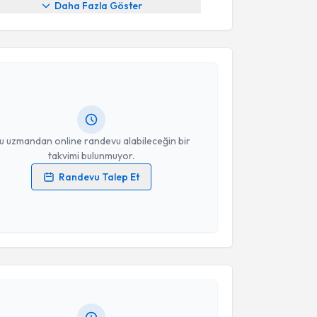
Daha Fazla Göster
akvimi Talebi
veta Aghayeva
için randevu takvimi talebi oluşturun.
andan randevu almanız için bir takvim
ında e-posta ile bilgilendireceğiz.
resiniz
u uzmandan online randevu alabileceğin bir
takvimi bulunmuyor.
Randevu Talep Et
 verilerimin işlenmesine ilişkin
Aydınlatma Metni
'ni
 ve kişisel verilerimin belirtilen kapsamda
akvimi Talebi
esini kabul ediyorum.
adriye Karadağ Tanrıverdi
Takvim Talebini Gönder
için randevu takvimi
turun. Size bu uzmandan randevu almanız için bir
rlandığında e-posta ile bilgilendireceğiz.