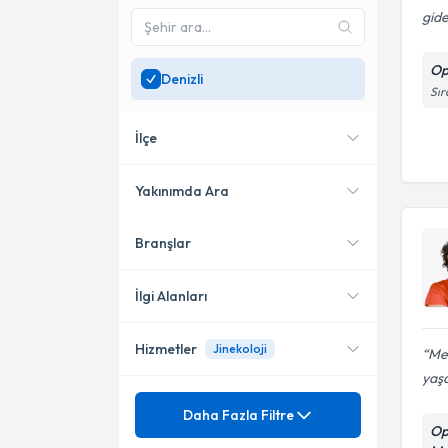
gid
Op
Denizli
Sır
İlçe
Yakınımda Ara
Branşlar
Konumuma yakın uzmanları
Merkezefendi
göster
İlgi Alanları
Hizmetler
Jinekoloji
Me
Kadın Hastalıkları ve Doğum
yaşa
Mezuniyet
4 Boyutlu Ultrasonla Gebelik
Daha Fazla Filtre
Muayenesi
Op