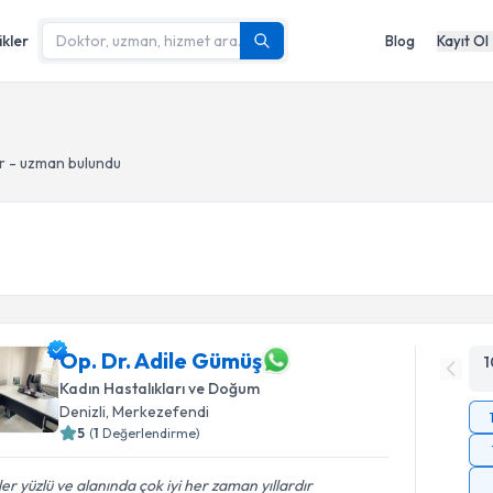
ikler
Blog
Kayıt Ol
r - uzman bulundu
Op. Dr. Adile Gümüş
1
Kadın Hastalıkları ve Doğum
Denizli
, Merkezefendi
5
(
1
Değerlendirme)
er yüzlü ve alanında çok iyi her zaman yıllardır