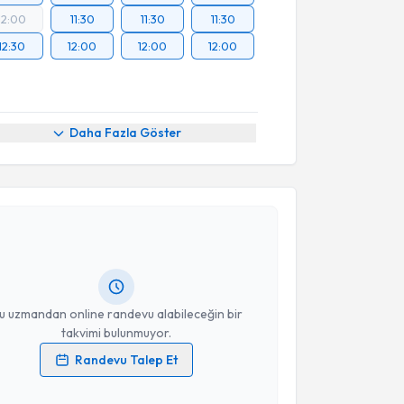
12:00
11:30
11:30
11:30
12:30
12:00
12:00
12:00
Daha Fazla Göster
akvimi Talebi
ülşah Selvi Demirtaş
için randevu takvimi talebi
Size bu uzmandan randevu almanız için bir takvim
ında e-posta ile bilgilendireceğiz.
resiniz
u uzmandan online randevu alabileceğin bir
takvimi bulunmuyor.
Randevu Talep Et
 verilerimin işlenmesine ilişkin
Aydınlatma Metni
'ni
 ve kişisel verilerimin belirtilen kapsamda