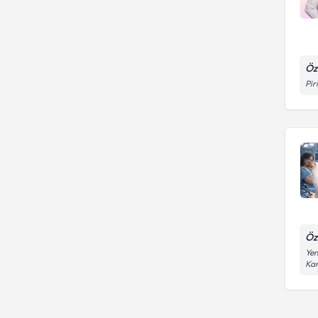
Öz
Pir
Öz
Yen
Kar