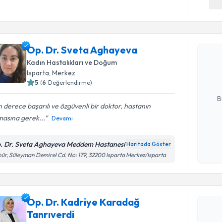
Randevu T
Op. Dr. S
Op. Dr. Sveta Aghayeva
Size bu uzm
Kadın Hastalıkları ve Doğum
hazırlandığ
Isparta
, Merkez
5
(
6
Değerlendirme)
E-posta Ad
B
 derece başarılı ve özgüvenli bir doktor, hastanın
masına gerek...
Devamı
Kişisel
okudum
. Dr. Sveta Aghayeva Meddem Hastanesi
Haritada Göster
Randevu T
işlenm
ür, Süleyman Demirel Cd. No: 179, 32200 Isparta Merkez/Isparta
Op. Dr. K
talebi oluş
Op. Dr. Kadriye Karadağ
takvim hazı
Tanrıverdi