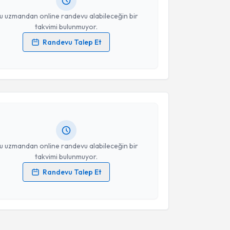
resiniz
u uzmandan online randevu alabileceğin bir
takvimi bulunmuyor.
Randevu Talep Et
 verilerimin işlenmesine ilişkin
Aydınlatma Metni
'ni
akvimi Talebi
 ve kişisel verilerimin belirtilen kapsamda
esini kabul ediyorum.
lkan Kolbaşı
için randevu takvimi talebi oluşturun.
andan randevu almanız için bir takvim
Takvim Talebini Gönder
ında e-posta ile bilgilendireceğiz.
resiniz
u uzmandan online randevu alabileceğin bir
takvimi bulunmuyor.
Randevu Talep Et
 verilerimin işlenmesine ilişkin
Aydınlatma Metni
'ni
 ve kişisel verilerimin belirtilen kapsamda
esini kabul ediyorum.