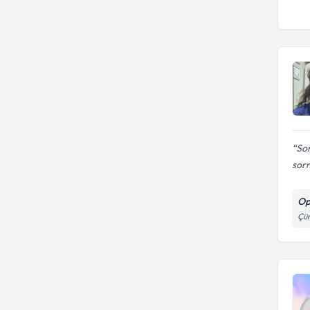
Son
sor
Op
Çün