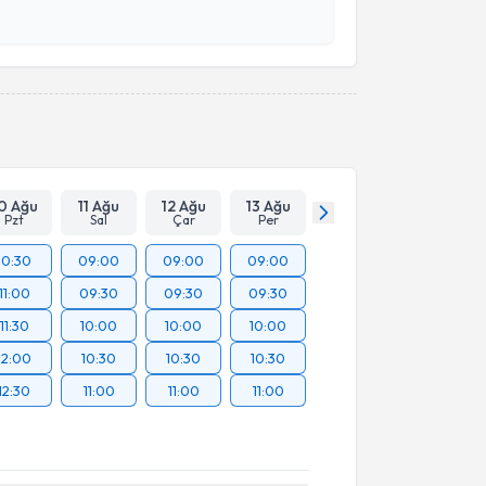
esini kabul ediyorum.
Takvim Talebini Gönder
0 Ağu
11 Ağu
12 Ağu
13 Ağu
Pzt
Sal
Çar
Per
10:30
09:00
09:00
09:00
11:00
09:30
09:30
09:30
11:30
10:00
10:00
10:00
12:00
10:30
10:30
10:30
12:30
11:00
11:00
11:00