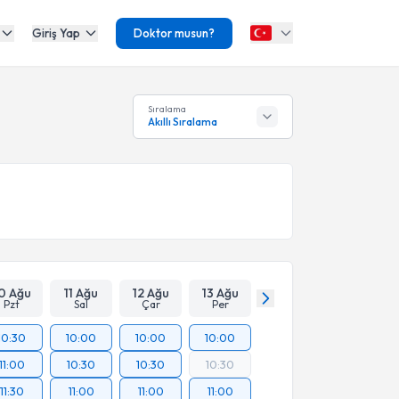
Giriş Yap
Doktor musun?
Sıralama
Akıllı Sıralama
0 Ağu
11 Ağu
12 Ağu
13 Ağu
Pzt
Sal
Çar
Per
10:30
10:00
10:00
10:00
11:00
10:30
10:30
10:30
11:30
11:00
11:00
11:00