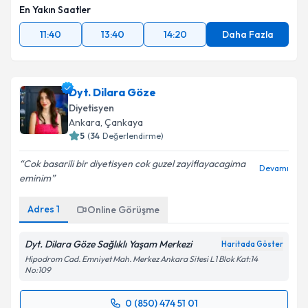
En Yakın Saatler
11:40
13:40
14:20
Daha Fazla
Dyt. Dilara Göze
Diyetisyen
Ankara
,
Çankaya
5
(
34
Değerlendirme)
Cok basarili bir diyetisyen cok guzel zayiflayacagima
Devamı
eminim
Adres
1
Online Görüşme
Dyt. Dilara Göze Sağlıklı Yaşam Merkezi
Haritada Göster
Hipodrom Cad. Emniyet Mah. Merkez Ankara Sitesi L1 Blok Kat:14
No:109
0 (850) 474 51 01