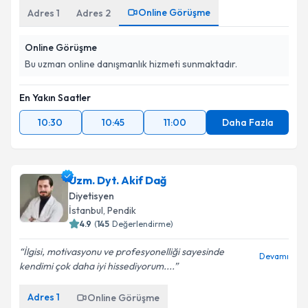
Online Görüşme
Adres
1
Adres
2
Online Görüşme
Bu uzman online danışmanlık hizmeti sunmaktadır.
En Yakın Saatler
10:30
10:45
11:00
Daha Fazla
Uzm. Dyt. Akif Dağ
Diyetisyen
İstanbul
,
Pendik
4.9
(
145
Değerlendirme)
İlgisi, motivasyonu ve profesyonelliği sayesinde
Devamı
kendimi çok daha iyi hissediyorum....
Adres
1
Online Görüşme