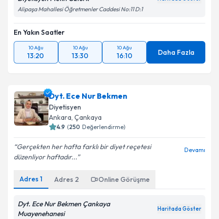
Alipaşa Mahallesi Öğretmenler Caddesi No:11 D:1
En Yakın Saatler
10 Ağu
10 Ağu
10 Ağu
Daha Fazla
13:20
13:30
16:10
Dyt. Ece Nur Bekmen
Diyetisyen
Ankara
,
Çankaya
4.9
(
250
Değerlendirme)
Gerçekten her hafta farklı bir diyet reçetesi
Devamı
düzenliyor haftadır...
Adres
1
Adres
2
Online Görüşme
Dyt. Ece Nur Bekmen Çankaya
Haritada Göster
Muayenehanesi