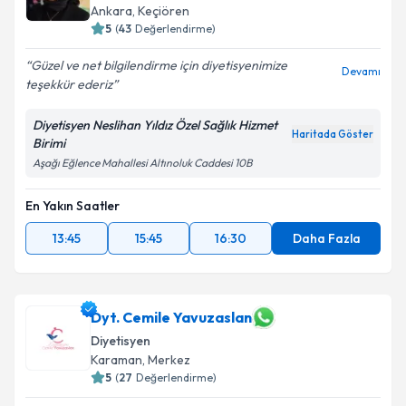
Ankara
,
Keçiören
5
(
43
Değerlendirme)
Güzel ve net bilgilendirme için diyetisyenimize
Devamı
teşekkür ederiz
Diyetisyen Neslihan Yıldız Özel Sağlık Hizmet
Haritada Göster
Birimi
Aşağı Eğlence Mahallesi Altınoluk Caddesi 10B
En Yakın Saatler
13:45
15:45
16:30
Daha Fazla
Dyt. Cemile Yavuzaslan
Diyetisyen
Karaman
,
Merkez
5
(
27
Değerlendirme)