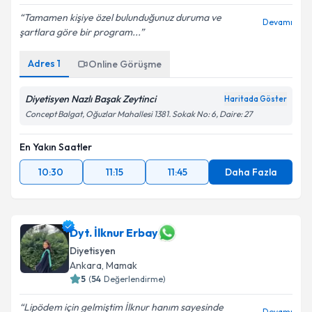
Tamamen kişiye özel bulunduğunuz duruma ve
Devamı
şartlara göre bir program...
Adres
1
Online Görüşme
Diyetisyen Nazlı Başak Zeytinci
Haritada Göster
Concept Balgat, Oğuzlar Mahallesi 1381. Sokak No: 6, Daire: 27
En Yakın Saatler
10:30
11:15
11:45
Daha Fazla
Dyt. İlknur Erbay
Diyetisyen
Ankara
,
Mamak
5
(
54
Değerlendirme)
Lipödem için gelmiştim İlknur hanım sayesinde