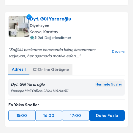
Dyt. Gül Yararoğlu
Diyetisyen
Konya
,
Karatay
5
(
46
Değerlendirme)
Sağlıklı beslenme konusunda bilinç kazanmamı
Devamı
sağlayan, her aşamada motive eden...
Adres
1
Online Görüşme
Dyt. Gül Yararoğlu
Haritada Göster
Enntepe Mall Office C Blok K:5 No:511
En Yakın Saatler
15:00
16:00
17:00
Daha Fazla