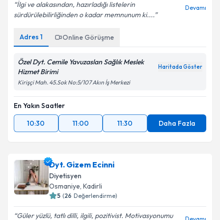
İlgi ve alakasından, hazırladığı listelerin
Devamı
sürdürülebilirliğinden o kadar memnunum ki....
Adres
1
Online Görüşme
Özel Dyt. Cemile Yavuzaslan Sağlık Meslek
Haritada Göster
Hizmet Birimi
Kirişçi Mah. 45.Sok No:5/107 Akın İş Merkezi
En Yakın Saatler
10:30
11:00
11:30
Daha Fazla
Dyt. Gizem Ecinni
Diyetisyen
Osmaniye
,
Kadirli
5
(
26
Değerlendirme)
Güler yüzlü, tatlı dilli, ilgili, pozitivist. Motivasyonumu