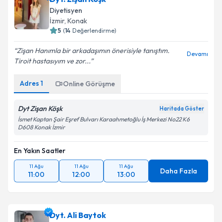
Dyt. Zişan Köşk
Diyetisyen
İzmir
,
Konak
5
(
14
Değerlendirme)
Zişan Hanımla bir arkadaşımın önerisiyle tanıştım.
Devamı
Tiroit hastasıyım ve zor...
Adres
1
Online Görüşme
Dyt Zişan Köşk
Haritada Göster
İsmet Kaptan Şair Eşref Bulvarı Karaahmetoğlu İş Merkezi No22 K6
D608 Konak İzmir
En Yakın Saatler
11 Ağu
11 Ağu
11 Ağu
Daha Fazla
11:00
12:00
13:00
Dyt. Ali Baytok