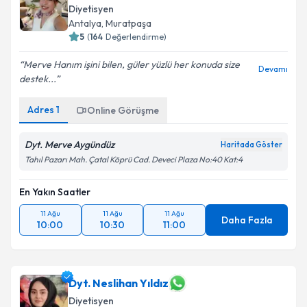
Diyetisyen
Antalya
,
Muratpaşa
5
(
164
Değerlendirme)
Merve Hanım işini bilen, güler yüzlü her konuda size
Devamı
destek...
Adres
1
Online Görüşme
Dyt. Merve Aygündüz
Haritada Göster
Tahıl Pazarı Mah. Çatal Köprü Cad. Deveci Plaza No:40 Kat:4
En Yakın Saatler
11 Ağu
11 Ağu
11 Ağu
Daha Fazla
10:00
10:30
11:00
Dyt. Neslihan Yıldız
Diyetisyen