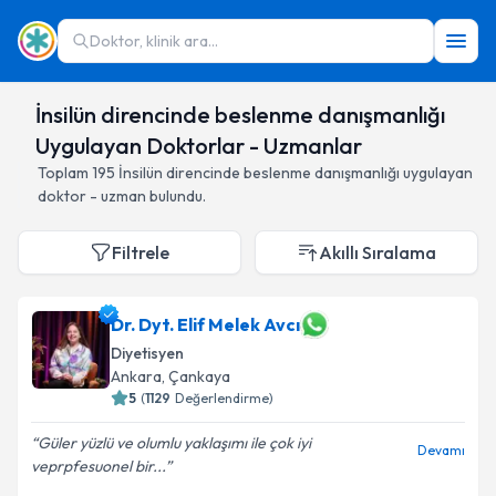
Doktor, klinik ara...
İnsilün direncinde beslenme danışmanlığı
Uygulayan Doktorlar - Uzmanlar
Toplam
195
İnsilün direncinde beslenme danışmanlığı
uygulayan
doktor - uzman bulundu.
Filtrele
Akıllı Sıralama
Dr. Dyt. Elif Melek Avcı
Diyetisyen
Ankara
,
Çankaya
5
(
1129
Değerlendirme)
Güler yüzlü ve olumlu yaklaşımı ile çok iyi
Devamı
veprpfesuonel bir...