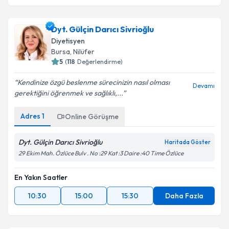
Dyt. Gülçin Darıcı Sivrioğlu
Diyetisyen
Bursa
,
Nilüfer
5
(
118
Değerlendirme)
Kendinize özgü beslenme sürecinizin nasıl olması
Devamı
gerektiğini öğrenmek ve sağlıklı,...
Adres
1
Online Görüşme
Dyt. Gülçin Darıcı Sivrioğlu
Haritada Göster
29 Ekim Mah. Özlüce Bulv . No :29 Kat :3 Daire :40 Time Özlüce
En Yakın Saatler
10:30
15:00
15:30
Daha Fazla