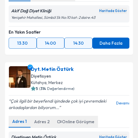
Akif Dağ Diyet Kliniği
Haritada Göster
Yenişehir Mahallesi, Sümbül Sk No:10 kat : 2 daire :43
En Yakın Saatler
13:30
14:00
14:30
Daha Fazla
Dyt. Metin Öztürk
Diyetisyen
Kütahya
,
Merkez
5
(
314
Değerlendirme)
Çok ilgili bir beyefendi işindede çok iyi çevremdeki
Devamı
arkadaşlardan biliyorum...
Adres
1
Adres
2
Online Görüşme
Diyetisyen Metin Öztürk
Haritada Göster