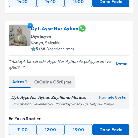
14:20
14:40
15:00
Daha Fazla
Dyt. Ayşe Nur Ayhan
Diyetisyen
Konya
,
Selçuklu
5
(
68
Değerlendirme)
Yaklaşık bir süredir Ayşe Nur Ayhan ile çalışıyorum ve
Devamı
gönül...
Adres
1
Online Görüşme
Dyt. Ayşe Nur Ayhan Zayıflama Merkezi
Haritada Göster
Sancak Mah. Sevenler Sok. Yanartaş Sit. No :8/F Selçuklu Konya
En Yakın Saatler
11:00
12:00
13:00
Daha Fazla