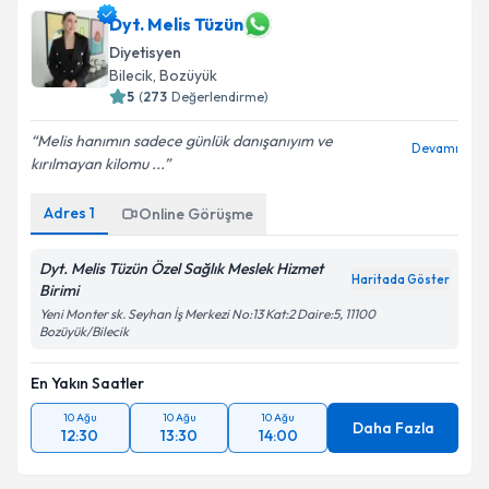
Dyt. Melis Tüzün
Diyetisyen
Bilecik
,
Bozüyük
5
(
273
Değerlendirme)
Melis hanımın sadece günlük danışanıyım ve
Devamı
kırılmayan kilomu ...
Adres
1
Online Görüşme
Dyt. Melis Tüzün Özel Sağlık Meslek Hizmet
Haritada Göster
Birimi
Yeni Monter sk. Seyhan İş Merkezi No:13 Kat:2 Daire:5, 11100
Bozüyük/Bilecik
En Yakın Saatler
10 Ağu
10 Ağu
10 Ağu
Daha Fazla
12:30
13:30
14:00