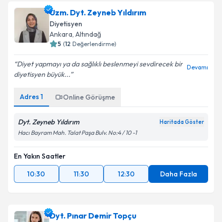
Uzm. Dyt. Zeyneb Yıldırım
Diyetisyen
Ankara
,
Altındağ
5
(
12
Değerlendirme)
Diyet yapmayı ya da sağlıklı beslenmeyi sevdirecek bir
Devamı
diyetisyen büyük...
Adres
1
Online Görüşme
Dyt. Zeyneb Yıldırım
Haritada Göster
Hacı Bayram Mah. Talat Paşa Bulv. No:4 / 10 -1
En Yakın Saatler
10:30
11:30
12:30
Daha Fazla
Dyt. Pınar Demir Topçu