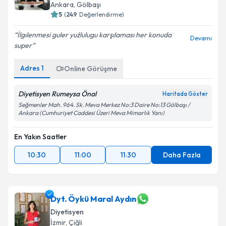
Ankara
,
Gölbaşı
5
(
249
Değerlendirme)
İlgılenmesi guler yuźlulugu karşılaması her konuda
Devamı
super
Adres
1
Online Görüşme
Diyetisyen Rumeysa Önal
Haritada Göster
Seğmenler Mah. 964. Sk. Meva Merkez No:3 Daire No:13 Gölbaşı /
Ankara (Cumhuriyet Caddesi Üzeri Meva Mimarlık Yanı)
En Yakın Saatler
10:30
11:00
11:30
Daha Fazla
Dyt. Öykü Maral Aydın
Diyetisyen
İzmir
,
Çiğli