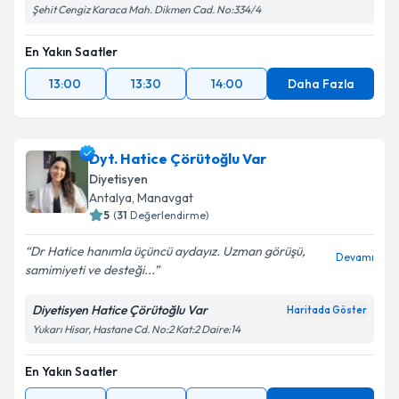
Şehit Cengiz Karaca Mah. Dikmen Cad. No:334/4
En Yakın Saatler
13:00
13:30
14:00
Daha Fazla
Dyt. Hatice Çörütoğlu Var
Diyetisyen
Antalya
,
Manavgat
5
(
31
Değerlendirme)
Dr Hatice hanımla üçüncü aydayız. Uzman görüşü,
Devamı
samimiyeti ve desteği...
Diyetisyen Hatice Çörütoğlu Var
Haritada Göster
Yukarı Hisar, Hastane Cd. No:2 Kat:2 Daire:14
En Yakın Saatler