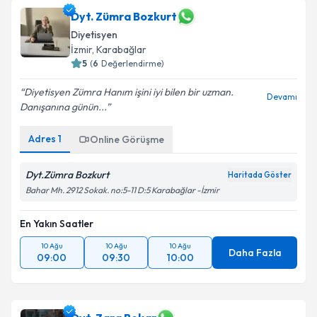
Dyt. Zümra Bozkurt
Diyetisyen
İzmir
,
Karabağlar
5
(
6
Değerlendirme)
Diyetisyen Zümra Hanım işini iyi bilen bir uzman.
Devamı
Danışanına günün...
Adres
1
Online Görüşme
Dyt.Zümra Bozkurt
Haritada Göster
Bahar Mh. 2912 Sokak. no:5-11 D:5 Karabağlar -İzmir
En Yakın Saatler
10 Ağu
10 Ağu
10 Ağu
Daha Fazla
09:00
09:30
10:00