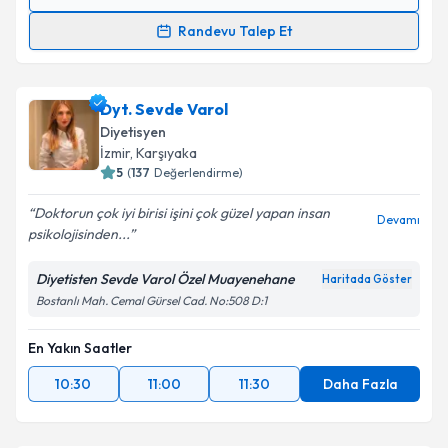
Randevu Takvimi Talebi
Randevu Talep Et
Dyt. Dilara Göze
için randevu takvimi talebi
oluşturun. Size bu uzmandan randevu almanız için bir
Dyt. Sevde Varol
takvim hazırlandığında e-posta ile bilgilendireceğiz.
Diyetisyen
E-posta Adresiniz
İzmir
,
Karşıyaka
5
(
137
Değerlendirme)
Doktorun çok iyi birisi işini çok güzel yapan insan
Devamı
psikolojisinden...
Kişisel verilerimin işlenmesine ilişkin
Aydınlatma
Metni
'ni okudum ve kişisel verilerimin belirtilen
Diyetisten Sevde Varol Özel Muayenehane
Haritada Göster
kapsamda işlenmesini kabul ediyorum.
Bostanlı Mah. Cemal Gürsel Cad. No:508 D:1
En Yakın Saatler
Takvim Talebini Gönder
10:30
11:00
11:30
Daha Fazla