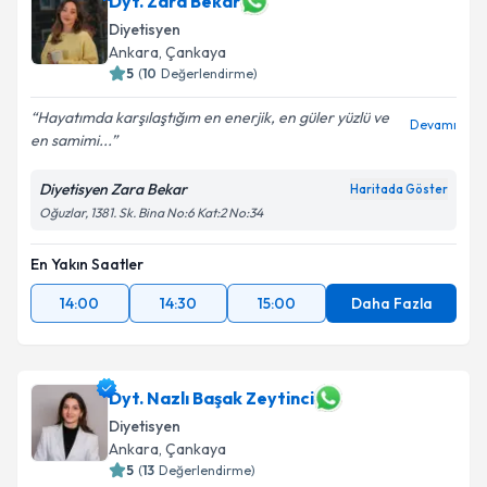
Dyt. Zara Bekar
Diyetisyen
Ankara
,
Çankaya
5
(
10
Değerlendirme)
Hayatımda karşılaştığım en enerjik, en güler yüzlü ve
Devamı
en samimi...
Diyetisyen Zara Bekar
Haritada Göster
Oğuzlar, 1381. Sk. Bina No:6 Kat:2 No:34
En Yakın Saatler
14:00
14:30
15:00
Daha Fazla
Dyt. Nazlı Başak Zeytinci
Diyetisyen
Ankara
,
Çankaya
5
(
13
Değerlendirme)