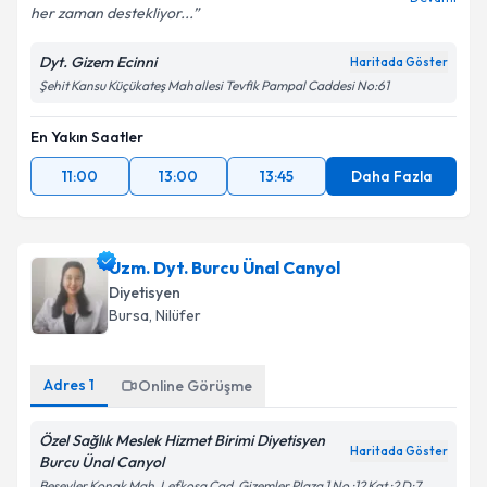
Devamı
her zaman destekliyor...
Dyt. Gizem Ecinni
Haritada Göster
Şehit Kansu Küçükateş Mahallesi Tevfik Pampal Caddesi No:61
En Yakın Saatler
11:00
13:00
13:45
Daha Fazla
Uzm. Dyt. Burcu Ünal Canyol
Diyetisyen
Bursa
,
Nilüfer
Adres
1
Online Görüşme
Özel Sağlık Meslek Hizmet Birimi Diyetisyen
Haritada Göster
Burcu Ünal Canyol