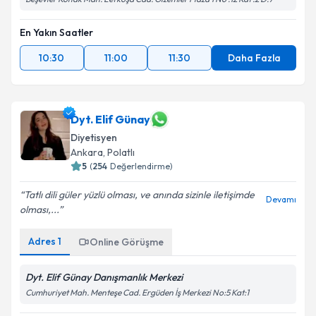
Beşevler Konak Mah. Lefkoşa Cad. Gizemler Plaza 1 No :12 Kat :2 D:7
En Yakın Saatler
10:30
11:00
11:30
Daha Fazla
Dyt. Elif Günay
Diyetisyen
Ankara
,
Polatlı
5
(
254
Değerlendirme)
Tatlı dili güler yüzlü olması, ve anında sizinle iletişimde
Devamı
olması,...
Adres
1
Online Görüşme
Dyt. Elif Günay Danışmanlık Merkezi
Cumhuriyet Mah. Menteşe Cad. Ergüden İş Merkezi No:5 Kat:1