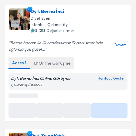
Dyt. Berna İnci
Diyetisyen
İstanbul
,
Çekmeköy
5
(
218
Değerlendirme)
Berna hocam ile ilk randevumuz ilk görüşmenizde
Devamı
oğlumla çok güzel...
Online Görüşme
Adres
1
Online Görüşme
Bu uzman online danışmanlık hizmeti sunmaktadır.