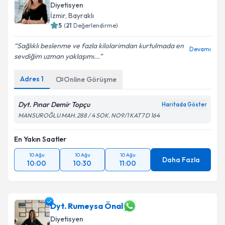
Diyetisyen
İzmir
,
Bayraklı
5
(
21
Değerlendirme)
Sağlıklı beslenme ve fazla kilolarimdan kurtulmada en
Devamı
sevdiğim uzman yaklaşımı...
Adres
1
Online Görüşme
Dyt. Pınar Demir Topçu
Haritada Göster
MANSUROĞLU MAH. 288 / 4 SOK. NO9/1 KAT7 D 164
En Yakın Saatler
10 Ağu
10 Ağu
10 Ağu
Daha Fazla
10:00
10:30
11:00
Dyt. Rumeysa Önal
Diyetisyen