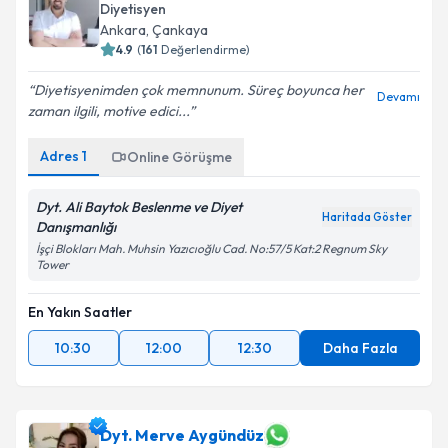
Diyetisyen
Ankara
,
Çankaya
4.9
(
161
Değerlendirme)
Diyetisyenimden çok memnunum. Süreç boyunca her
Devamı
zaman ilgili, motive edici...
Adres
1
Online Görüşme
Dyt. Ali Baytok Beslenme ve Diyet
Haritada Göster
Danışmanlığı
İşçi Blokları Mah. Muhsin Yazıcıoğlu Cad. No:57/5 Kat:2 Regnum Sky
Tower
En Yakın Saatler
10:30
12:00
12:30
Daha Fazla
Dyt. Merve Aygündüz