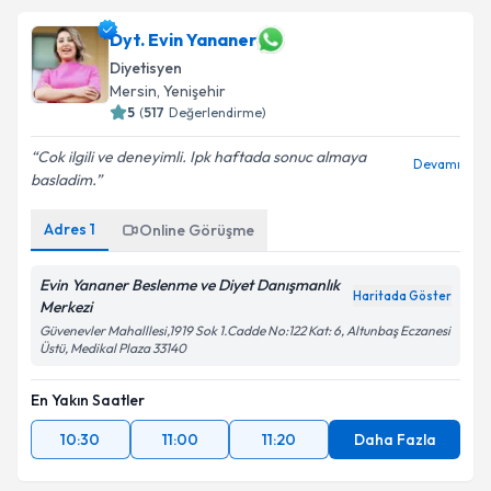
Dyt. Evin Yananer
Diyetisyen
Mersin
,
Yenişehir
5
(
517
Değerlendirme)
Cok ilgili ve deneyimli. Ipk haftada sonuc almaya
Devamı
basladim.
Adres
1
Online Görüşme
Evin Yananer Beslenme ve Diyet Danışmanlık
Haritada Göster
Merkezi
Güvenevler Mahalllesi,1919 Sok 1.Cadde No:122 Kat: 6, Altunbaş Eczanesi
Üstü, Medikal Plaza 33140
En Yakın Saatler
10:30
11:00
11:20
Daha Fazla