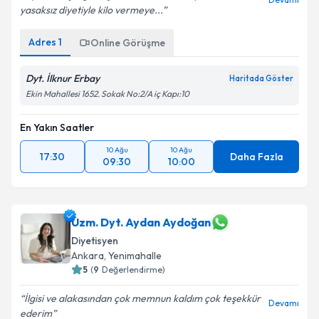
Devamı
yasaksız diyetiyle kilo vermeye...
Adres
1
Online Görüşme
Dyt. İlknur Erbay
Haritada Göster
Ekin Mahallesi 1652. Sokak No:2/A iç Kapı:10
En Yakın Saatler
10 Ağu
10 Ağu
17:30
Daha Fazla
09:30
10:00
Uzm. Dyt. Aydan Aydoğan
Diyetisyen
Ankara
,
Yenimahalle
5
(
9
Değerlendirme)
İlgisi ve alakasından çok memnun kaldım çok teşekkür
Devamı
ederim