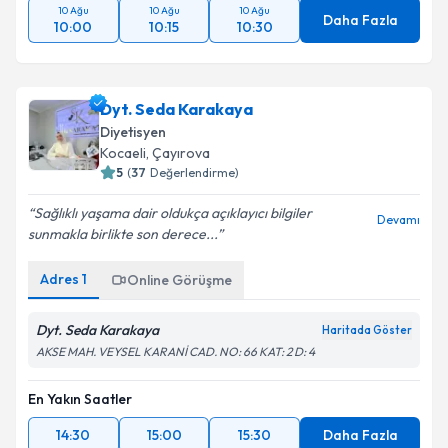
10 Ağu
10 Ağu
10 Ağu
Daha Fazla
10:00
10:15
10:30
Dyt. Seda Karakaya
Diyetisyen
Kocaeli
,
Çayırova
5
(
37
Değerlendirme)
Sağlıklı yaşama dair oldukça açıklayıcı bilgiler
Devamı
sunmakla birlikte son derece...
Adres
1
Online Görüşme
Dyt. Seda Karakaya
Haritada Göster
AKSE MAH. VEYSEL KARANİ CAD. NO: 66 KAT: 2 D: 4
En Yakın Saatler
14:30
15:00
15:30
Daha Fazla