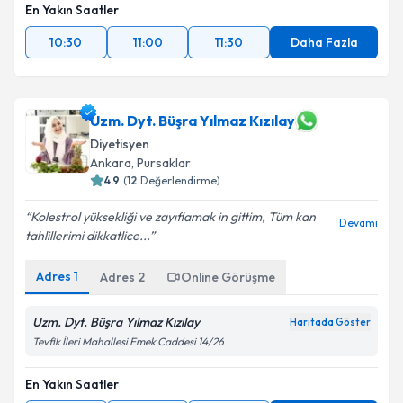
En Yakın Saatler
10:30
11:00
11:30
Daha Fazla
Uzm. Dyt. Büşra Yılmaz Kızılay
Diyetisyen
Ankara
,
Pursaklar
4.9
(
12
Değerlendirme)
Kolestrol yüksekliği ve zayıflamak in gittim, Tüm kan
Devamı
tahlillerimi dikkatlice...
Adres
1
Adres
2
Online Görüşme
Uzm. Dyt. Büşra Yılmaz Kızılay
Haritada Göster
Tevfik İleri Mahallesi Emek Caddesi 14/26
En Yakın Saatler