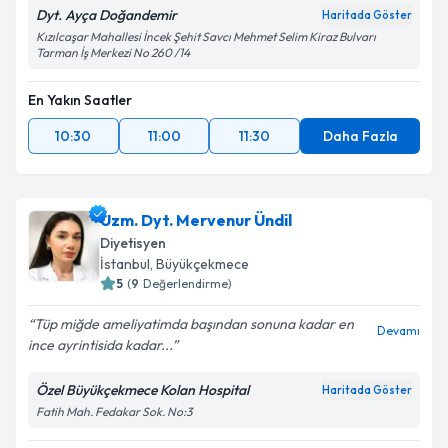
Dyt. Ayça Doğandemir
Haritada Göster
Kızılcaşar Mahallesi İncek Şehit Savcı Mehmet Selim Kiraz Bulvarı
Tarman İş Merkezi No 260 /14
En Yakın Saatler
10:30
11:00
11:30
Daha Fazla
Uzm. Dyt. Mervenur Ündil
Diyetisyen
İstanbul
,
Büyükçekmece
5
(
9
Değerlendirme)
Tüp miğde ameliyatimda başından sonuna kadar en
Devamı
ince ayrintisida kadar...
Özel Büyükçekmece Kolan Hospital
Haritada Göster
Fatih Mah. Fedakar Sok. No:3