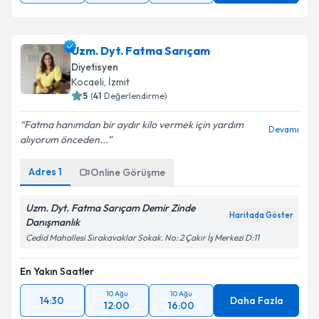
Uzm. Dyt. Fatma Sarıçam
Diyetisyen
Kocaeli
,
İzmit
5
(
41
Değerlendirme)
Fatma hanımdan bir aydır kilo vermek için yardım
Devamı
alıyorum önceden...
Adres
1
Online Görüşme
Uzm. Dyt. Fatma Sarıçam Demir Zinde
Haritada Göster
Danışmanlık
Cedid Mahallesi Sırakavaklar Sokak. No: 2 Çakır İş Merkezi D:11
En Yakın Saatler
10 Ağu
10 Ağu
14:30
Daha Fazla
12:00
16:00