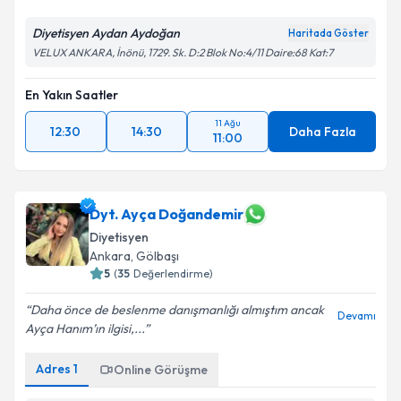
Diyetisyen Aydan Aydoğan
Haritada Göster
VELUX ANKARA, İnönü, 1729. Sk. D:2 Blok No:4/11 Daire:68 Kat:7
En Yakın Saatler
11 Ağu
12:30
14:30
Daha Fazla
11:00
Dyt. Ayça Doğandemir
Diyetisyen
Ankara
,
Gölbaşı
5
(
35
Değerlendirme)
Daha önce de beslenme danışmanlığı almıştım ancak
Devamı
Ayça Hanım’ın ilgisi,...
Adres
1
Online Görüşme