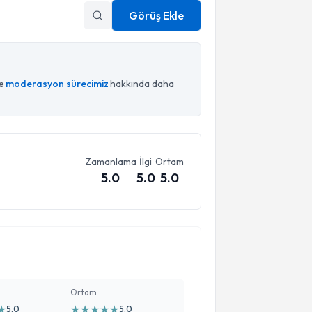
Görüş Ekle
ce
moderasyon sürecimiz
hakkında daha
Zamanlama
İlgi
Ortam
5.0
5.0
5.0
Ortam
★
★
★
★
★
★
5.0
5.0