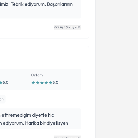
miz. Tebrik ediyorum. Başarılarının
Görüşü Şikayet Et
Ortam
★
★
★
★
★
★
5.0
5.0
han
vam ettiremedigim diyette hic
ediyorum. Harika bir diyetisyen