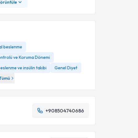
görüntüle
l beslenme
 Kontrolü ve Koruma Dönemi
eslenme ve insülin takibi
Genel Diyet
Tümü
+908504740686