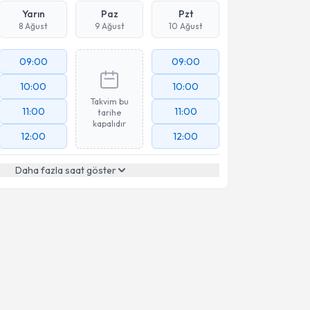
Yarın
Paz
Pzt
8 Ağust
9 Ağust
10 Ağust
09:00
09:00
10:00
10:00
Takvim bu
11:00
11:00
tarihe
kapalıdır
12:00
12:00
Daha fazla saat göster