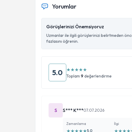
Yorumlar
Görüşlerinizi Önemsiyoruz
Uzmanlar ile ilgili görüşlerinizi belirtmeden ön
fazlasını öğrenin.
★
★
★
★
★
5.0
Toplam
9
değerlendirme
S
S*** K***
07.07.2026
Zamanlama
İlgi
★
★
★
★
★
★
★
★
★
5.0