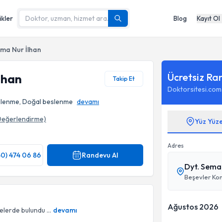
ikler
Blog
Kayıt Ol
ema Nur İlhan
Ücretsiz Ra
lhan
Takip Et
Doktorsitesi.com
Beslenme, Doğal beslenme
devamı
Değerlendirme)
Yüz Yüz
Adres
50) 474 06 86
Randevu Al
Dyt. Sema 
Ağustos 2026
elerde bulundu ...
devamı