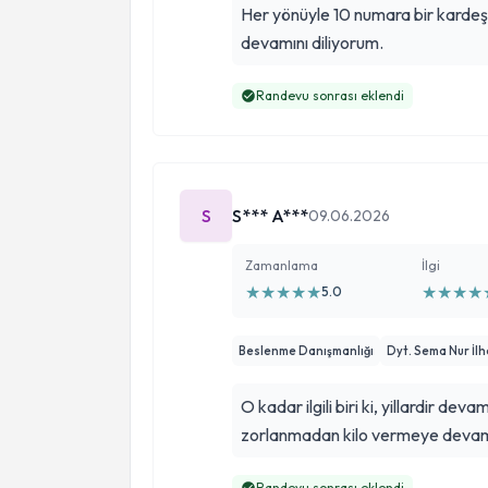
Her yönüyle 10 numara bir kardeşi
devamını diliyorum.
Randevu sonrası eklendi
S
S*** A***
09.06.2026
Zamanlama
İlgi
★
★
★
★
★
★
★
★
★
5.0
Beslenme Danışmanlığı
Dyt. Sema Nur İl
O kadar ilgili biri ki, yillardir de
zorlanmadan kilo vermeye devam 
Randevu sonrası eklendi