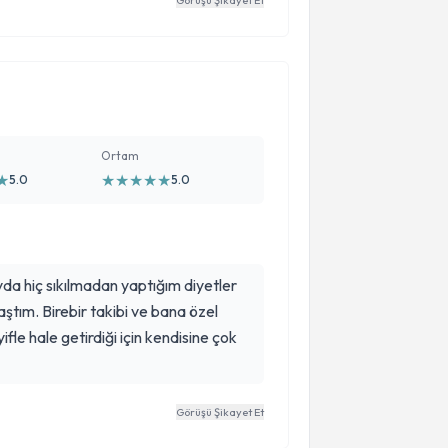
Görüşü Şikayet Et
Ortam
★
★
★
★
★
★
5.0
5.0
da hiç sıkılmadan yaptığım diyetler
ştım. Birebir takibi ve bana özel
yifle hale getirdiği için kendisine çok
Görüşü Şikayet Et