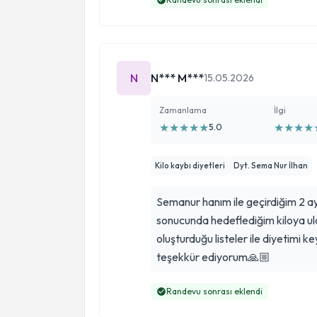
N
N*** M***
15.05.2026
Zamanlama
İlgi
★
★
★
★
★
★
★
★
★
5.0
Kilo kaybı diyetleri
Dyt. Sema Nur İlhan
Semanur hanım ile geçirdiğim 2 ay
sonucunda hedeflediğim kiloya ula
oluşturduğu listeler ile diyetimi ke
teşekkür ediyorum🙏🏼
Randevu sonrası eklendi