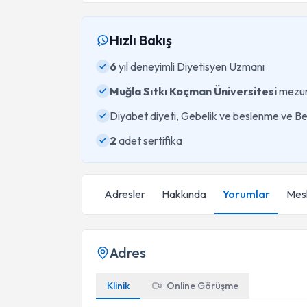
Hızlı Bakış
6
yıl deneyimli Diyetisyen Uzmanı
Muğla Sıtkı Koçman Üniversitesi
mezu
Diyabet diyeti, Gebelik ve beslenme ve B
2
adet sertifika
Adresler
Hakkında
Yorumlar
Mesl
Adres
Klinik
Online Görüşme