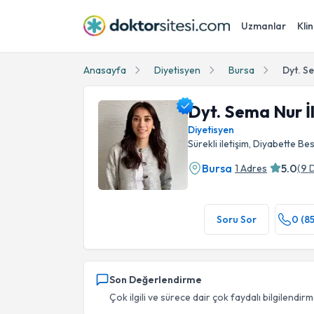
Uzmanlar
Klin
Anasayfa
Diyetisyen
Bursa
Dyt. S
Dyt. Sema Nur İ
Diyetisyen
Sürekli iletişim, Diyabette 
Bursa
5.0
1 Adres
(
9
Dyt. Sema Nur İlhan Profil Fotoğrafı
Soru Sor
0 (8
Son Değerlendirme
Çok ilgili ve sürece dair çok faydalı bilgilendirm