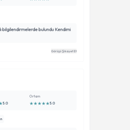
ilgilendirmelerde bulundu Kendimi
Görüşü Şikayet Et
Ortam
★
★
★
★
★
★
5.0
5.0
an