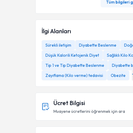
Tüm bilgileri 
İlgi Alanları
Sürekli iletişim
Diyabette Beslenme
Doğa
Düşük Kalorili Ketojenik Diyet
Sağlıklı Kilo
Tip 1 ve Tip Diyabette Beslenme
Diyabette b
Zayıflama (Kilo verme) tedavisi
Obezite
Ücret Bilgisi
Muayene ücretlerini öğrenmek için ara