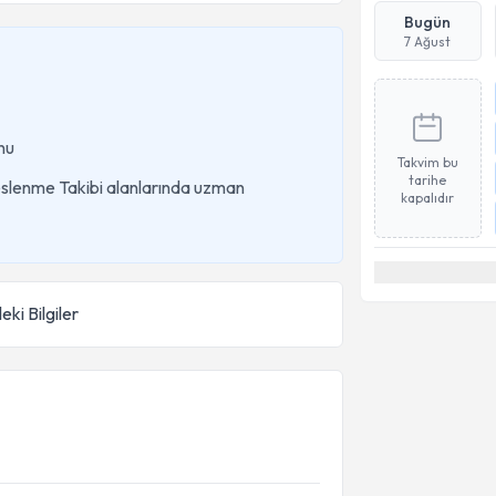
Bugün
7 Ağust
nu
Takvim bu
tarihe
eslenme Takibi alanlarında uzman
kapalıdır
eki Bilgiler