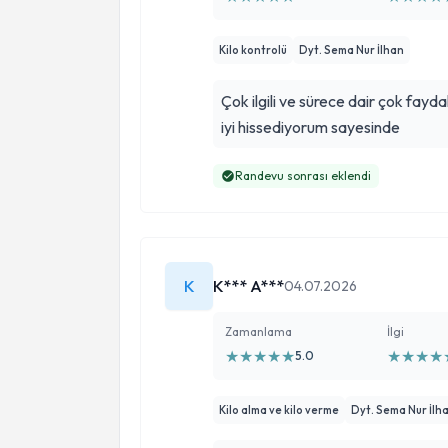
Kilo kontrolü
Dyt. Sema Nur İlhan
Çok ilgili ve sürece dair çok faydalı b
iyi hissediyorum sayesinde
Randevu sonrası eklendi
K
K*** A***
04.07.2026
Zamanlama
İlgi
★
★
★
★
★
★
★
★
★
5.0
Kilo alma ve kilo verme
Dyt. Sema Nur İlh