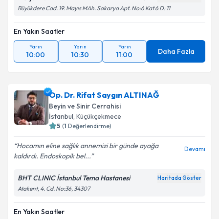
Büyükdere Cad. 19. Mayıs MAh. Sakarya Apt. No:6 Kat 6 D: 11
En Yakın Saatler
Yarın
Yarın
Yarın
Daha Fazla
10:00
10:30
11:00
Op. Dr. Rifat Saygın ALTINAĞ
Beyin ve Sinir Cerrahisi
İstanbul
, Küçükçekmece
5
(
1
Değerlendirme)
Hocamın eline sağlık annemizi bir günde ayağa
Devamı
kaldırdı. Endoskopik bel...
BHT CLINIC İstanbul Tema Hastanesi
Haritada Göster
Atakent, 4. Cd. No:36, 34307
En Yakın Saatler