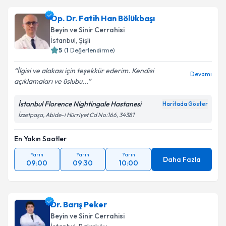
Op. Dr. Fatih Han Bölükbaşı
Beyin ve Sinir Cerrahisi
İstanbul
, Şişli
5
(
1
Değerlendirme)
İlgisi ve alakası için teşekkür ederim. Kendisi
Devamı
açıklamaları ve üslubu...
İstanbul Florence Nightingale Hastanesi
Haritada Göster
İzzetpaşa, Abide-i Hürriyet Cd No:166, 34381
En Yakın Saatler
Yarın
Yarın
Yarın
Daha Fazla
09:00
09:30
10:00
Dr. Barış Peker
Beyin ve Sinir Cerrahisi