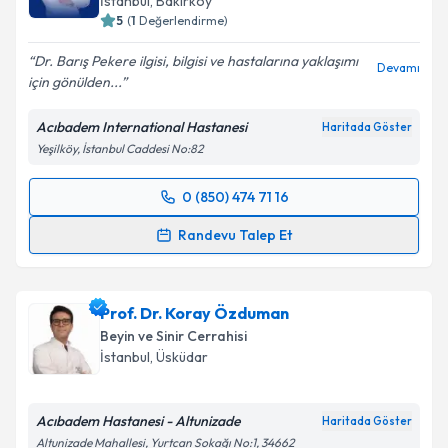
İstanbul
, Bakırköy
5
(
1
Değerlendirme)
Dr. Barış Pekere ilgisi, bilgisi ve hastalarına yaklaşımı
Devamı
için gönülden...
Acıbadem International Hastanesi
Haritada Göster
Yeşilköy, İstanbul Caddesi No:82
0 (850) 474 71 16
Randevu Takvimi Talebi
Randevu Talep Et
Dr. Barış Peker
için randevu takvimi talebi oluşturun.
Size bu uzmandan randevu almanız için bir takvim
Prof. Dr. Koray Özduman
hazırlandığında e-posta ile bilgilendireceğiz.
Beyin ve Sinir Cerrahisi
E-posta Adresiniz
İstanbul
, Üsküdar
Acıbadem Hastanesi - Altunizade
Haritada Göster
Altunizade Mahallesi, Yurtcan Sokağı No:1, 34662