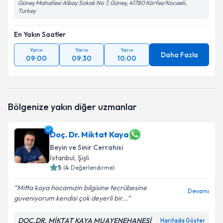
Güney Mahallesi Albay Sokak No 7, Güney, 41780 Körfez/Kocaeli,
Turkey
En Yakın Saatler
Yarın
Yarın
Yarın
Daha Fazla
09:00
09:30
10:00
Bölgenize yakın diğer uzmanlar
Doç. Dr. Miktat Kaya
Beyin ve Sinir Cerrahisi
İstanbul
, Şişli
5
(
4
Değerlendirme)
Mitta kaya hocamızin bilgisine tecrübesine
Devamı
guveniyorum kendisi çok deyerli bir...
DOÇ.DR. MİKTAT KAYA MUAYENEHANESİ
Haritada Göster