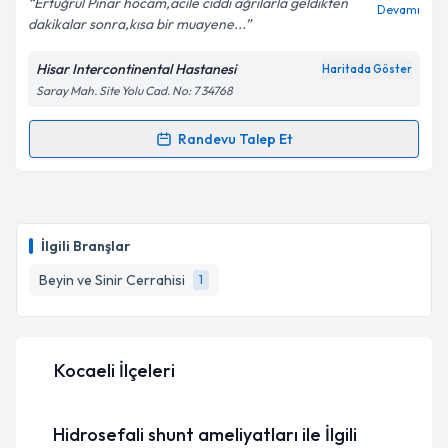
Ertuğrul Pınar hocam,acile ciddi ağrılarla geldikten
Devamı
dakikalar sonra,kısa bir muayene...
Hisar Intercontinental Hastanesi
Haritada Göster
Kişisel verilerimin işlenmesine ilişkin
Aydınlatma
Saray Mah. Site Yolu Cad. No: 7 34768
Metni
'ni okudum ve kişisel verilerimin belirtilen
kapsamda işlenmesini kabul ediyorum.
Randevu Talep Et
Randevu Takvimi Talebi
Takvim Talebini Gönder
Op. Dr. Ertuğrul Pınar
için randevu takvimi talebi
oluşturun. Size bu uzmandan randevu almanız için bir
İlgili Branşlar
takvim hazırlandığında e-posta ile bilgilendireceğiz.
Beyin ve Sinir Cerrahisi
1
E-posta Adresiniz
Kocaeli İlçeleri
Kişisel verilerimin işlenmesine ilişkin
Aydınlatma
Metni
'ni okudum ve kişisel verilerimin belirtilen
Hidrosefali shunt ameliyatları ile İlgili
kapsamda işlenmesini kabul ediyorum.