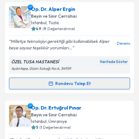
Prof. Dr. Fatih Aydemir
için randevu takvimi talebi
Op. Dr. Alper Ergin
oluşturun. Size bu uzmandan randevu almanız için bir
Beyin ve Sinir Cerrahisi
takvim hazırlandığında e-posta ile bilgilendireceğiz.
İstanbul
, Tuzla
4.9
(
9
Değerlendirme)
E-posta Adresiniz
Milletçe teknolojiyi gerektiği gibi kullanabilsek Alper
Devamı
beye sayısız teşekkür yorumları...
ÖZEL TUSA HASTANESİ
Haritada Göster
Kişisel verilerimin işlenmesine ilişkin
Aydınlatma
Aydıntepe, Güzin Sokağı No:6, 34959
Metni
'ni okudum ve kişisel verilerimin belirtilen
kapsamda işlenmesini kabul ediyorum.
Randevu Talep Et
Randevu Takvimi Talebi
Takvim Talebini Gönder
Op. Dr. Alper Ergin
için randevu takvimi talebi
Op. Dr. Ertuğrul Pınar
oluşturun. Size bu uzmandan randevu almanız için bir
Beyin ve Sinir Cerrahisi
takvim hazırlandığında e-posta ile bilgilendireceğiz.
İstanbul
, Ümraniye
5
(
1
Değerlendirme)
E-posta Adresiniz