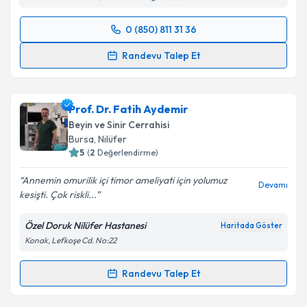
Kişisel verilerimin işlenmesine ilişkin
Aydınlatma
Metni
'ni okudum ve kişisel verilerimin belirtilen
0 (850) 811 31 36
kapsamda işlenmesini kabul ediyorum.
Randevu Takvimi Talebi
Randevu Talep Et
Takvim Talebini Gönder
Prof. Dr. Koray Özduman
için randevu takvimi talebi
oluşturun. Size bu uzmandan randevu almanız için bir
Prof. Dr. Fatih Aydemir
takvim hazırlandığında e-posta ile bilgilendireceğiz.
Beyin ve Sinir Cerrahisi
E-posta Adresiniz
Bursa
, Nilüfer
5
(
2
Değerlendirme)
Annemin omurilik içi timor ameliyati için yolumuz
Devamı
kesişti. Çok riskli...
Kişisel verilerimin işlenmesine ilişkin
Aydınlatma
Metni
'ni okudum ve kişisel verilerimin belirtilen
Özel Doruk Nilüfer Hastanesi
Haritada Göster
kapsamda işlenmesini kabul ediyorum.
Konak, Lefkoşe Cd. No:22
Takvim Talebini Gönder
Randevu Talep Et
Randevu Takvimi Talebi