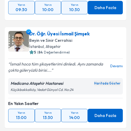
Yarın
Yarın
Yarın
Daha Fazla
09:30
10:00
10:30
Dr. Öğr. Üyesi İsmail Şimşek
Beyin ve Sinir Cerrahisi
İstanbul
, Ataşehir
5
(
84
Değerlendirme)
İsmail hoca tüm şikayetlerimi dinledi. Aynı zamanda
Devamı
çokta güleryüzlü birisi....
Medicana Ataşehir Hastanesi
Haritada Göster
Küçükbakkalköy, Vedat Günyol Cd. No:24
En Yakın Saatler
Yarın
Yarın
Yarın
Daha Fazla
13:00
13:30
14:00