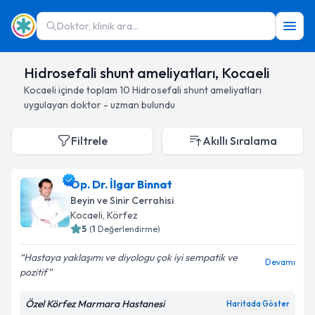
Doktor, klinik ara...
Hidrosefali shunt ameliyatları, Kocaeli
Kocaeli
içinde toplam
10
Hidrosefali shunt ameliyatları
uygulayan doktor - uzman bulundu
Filtrele
Akıllı Sıralama
Op. Dr. İlgar Binnat
Beyin ve Sinir Cerrahisi
Kocaeli
, Körfez
5
(
1
Değerlendirme)
Hastaya yaklaşımı ve diyologu çok iyi sempatik ve
Devamı
pozitif
Özel Körfez Marmara Hastanesi
Haritada Göster