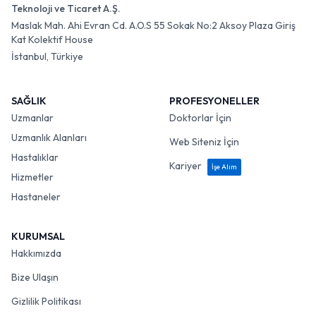
Teknoloji ve Ticaret A.Ş.
Maslak Mah. Ahi Evran Cd. A.O.S 55 Sokak No:2 Aksoy Plaza Giriş
Kat Kolektif House
İstanbul, Türkiye
SAĞLIK
PROFESYONELLER
Uzmanlar
Doktorlar İçin
Uzmanlık Alanları
Web Siteniz İçin
Hastalıklar
Kariyer
İşe Alım
Hizmetler
Hastaneler
KURUMSAL
Hakkımızda
Bize Ulaşın
Gizlilik Politikası