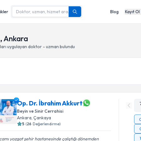
ikler
Blog
Kayıt Ol
ı, Ankara
ları
uygulayan doktor - uzman bulundu
Op. Dr. İbrahim Akkurt
Beyin ve Sinir Cerrahisi
Ankara
, Çankaya
5
(
26
Değerlendirme)
camı yozgat şehir hastanesinde çalıştığı dönemden