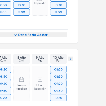
kapalıdır
10:30
10:30
10:30
11:00
11:00
11:00
Daha Fazla Göster
7 Ağu
8 Ağu
9 Ağu
10 Ağu
Cum
Cmt
Paz
Pzt
08:20
08:20
08:50
08:50
09:20
09:20
Takvim
Takvim
kapalıdır
kapalıdır
09:50
09:50
10:20
10:20