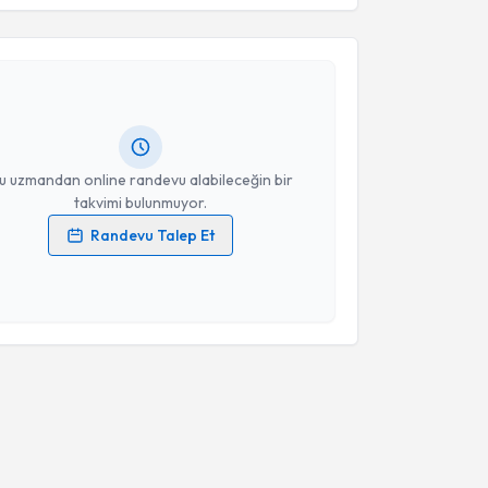
alil Can Küçükyıldız
için randevu takvimi talebi
Size bu uzmandan randevu almanız için bir takvim
ında e-posta ile bilgilendireceğiz.
resiniz
u uzmandan online randevu alabileceğin bir
takvimi bulunmuyor.
Randevu Talep Et
 verilerimin işlenmesine ilişkin
Aydınlatma Metni
'ni
 ve kişisel verilerimin belirtilen kapsamda
esini kabul ediyorum.
Takvim Talebini Gönder