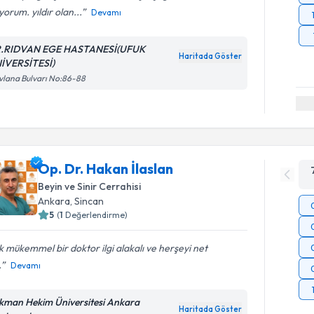
yorum. yıldır olan...
Devamı
.RIDVAN EGE HASTANESİ(UFUK
Haritada Göster
İVERSİTESİ)
lana Bulvarı No:86-88
Op. Dr. Hakan İlaslan
Beyin ve Sinir Cerrahisi
Ankara
, Sincan
5
(
1
Değerlendirme)
 mükemmel bir doktor ilgi alakalı ve herşeyi net
.
Devamı
kman Hekim Üniversitesi Ankara
Haritada Göster