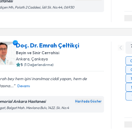
stanesi
içen Mh, Polatlı 2 Caddesi, İdil Sk. No:44, 06930
Doç. Dr. Emrah Çeltikçi
Beyin ve Sinir Cerrahisi
Ankara
, Çankaya
5
(
1
Değerlendirme)
ah bey hem işini inanılmaz ciddi yapan, hem de
asına...
Devamı
morial Ankara Hastanesi
Haritada Göster
gat, Balgat Mah. Mevlana Bulv, 1422. Sk. No:4
Randevu T