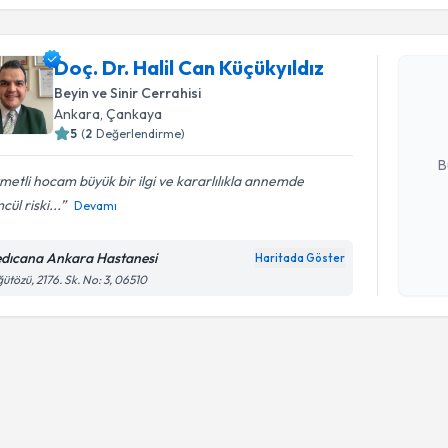
Doç. Dr. H
Doç. Dr. Halil Can Küçükyıldız
oluşturun. 
Beyin ve Sinir Cerrahisi
hazırlandığ
Ankara
, Çankaya
5
(
2
Değerlendirme)
E-posta Ad
B
metli hocam büyük bir ilgi ve kararlılıkla annemde
cül riski...
Devamı
Kişisel
okudum
dıcana Ankara Hastanesi
Haritada Göster
işlenm
ütözü, 2176. Sk. No: 3, 06510