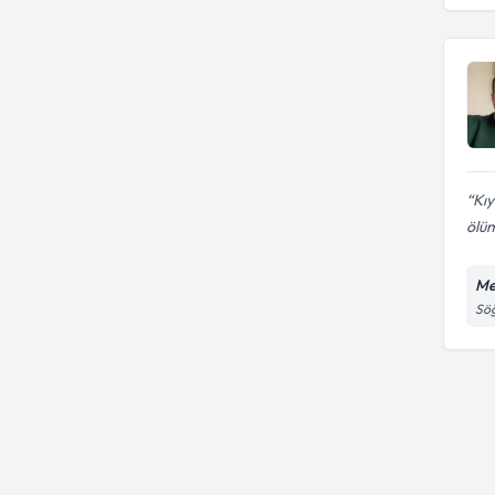
Kıy
ölüm
Me
Söğ