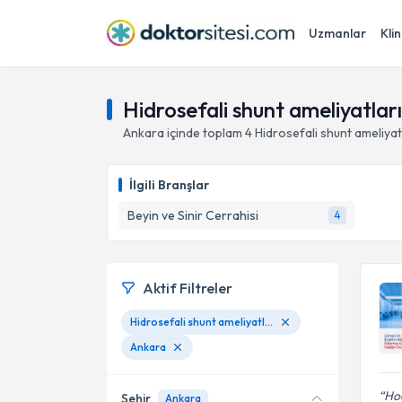
Uzmanlar
Klin
Hidrosefali shunt ameliyatlar
Ankara
içinde toplam
4
Hidrosefali shunt ameliyat
İlgili Branşlar
Beyin ve Sinir Cerrahisi
4
Aktif Filtreler
Hidrosefali shunt ameliyatları
Ankara
Ho
Şehir
Ankara