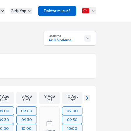
Giriş Yap
Doktor musun?
Sıralama
Akıllı Sıralama
7 Ağu
8 Ağu
9 Ağu
10 Ağu
Cum
Cmt
Paz
Pzt
09:00
09:00
09:00
09:30
09:30
09:30
10:00
10:00
10:00
Takvim