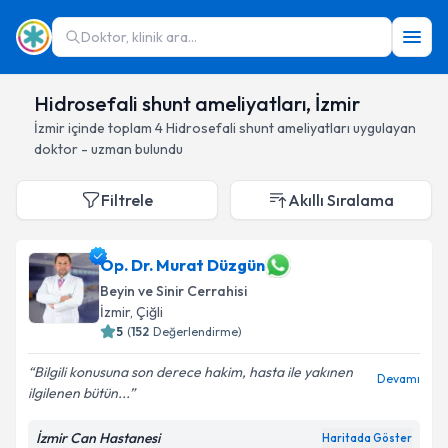
Doktor, klinik ara...
Hidrosefali shunt ameliyatları, İzmir
İzmir
içinde toplam
4
Hidrosefali shunt ameliyatları
uygulayan
doktor - uzman bulundu
Filtrele
Akıllı Sıralama
Op. Dr. Murat Düzgün
Beyin ve Sinir Cerrahisi
İzmir
, Çiğli
5
(
152
Değerlendirme)
Bilgili konusuna son derece hakim, hasta ile yakınen
Devamı
ilgilenen bütün...
İzmir Can Hastanesi
Haritada Göster