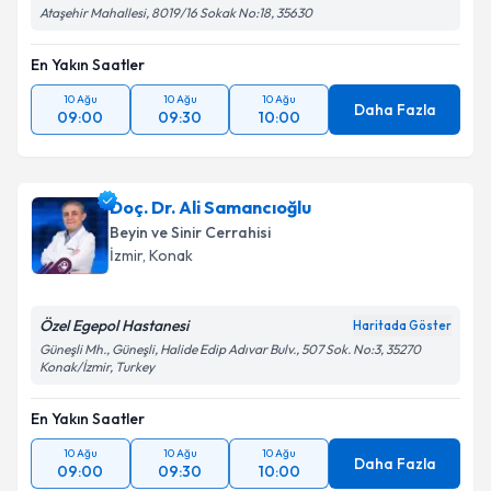
Ataşehir Mahallesi, 8019/16 Sokak No:18, 35630
En Yakın Saatler
10 Ağu
10 Ağu
10 Ağu
Daha Fazla
09:00
09:30
10:00
Doç. Dr. Ali Samancıoğlu
Beyin ve Sinir Cerrahisi
İzmir
, Konak
Özel Egepol Hastanesi
Haritada Göster
Güneşli Mh., Güneşli, Halide Edip Adıvar Bulv., 507 Sok. No:3, 35270
Konak/İzmir, Turkey
En Yakın Saatler
10 Ağu
10 Ağu
10 Ağu
Daha Fazla
09:00
09:30
10:00