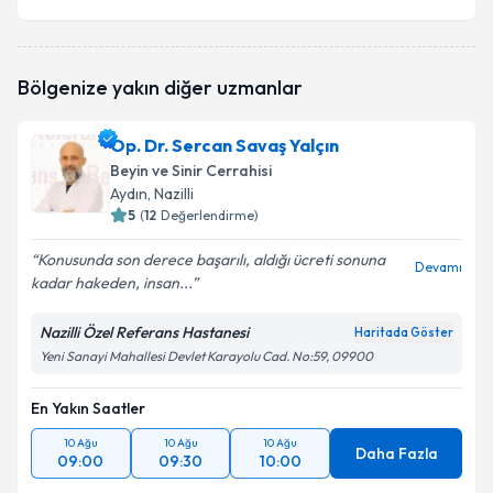
Bölgenize yakın diğer uzmanlar
Op. Dr. Sercan Savaş Yalçın
Beyin ve Sinir Cerrahisi
Aydın
, Nazilli
5
(
12
Değerlendirme)
Konusunda son derece başarılı, aldığı ücreti sonuna
Devamı
kadar hakeden, insan...
Nazilli Özel Referans Hastanesi
Haritada Göster
Yeni Sanayi Mahallesi Devlet Karayolu Cad. No:59, 09900
En Yakın Saatler
10 Ağu
10 Ağu
10 Ağu
Daha Fazla
09:00
09:30
10:00