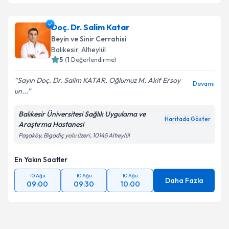
Doç. Dr. Salim Katar
Beyin ve Sinir Cerrahisi
Balıkesir
, Altıeylül
5
(
1
Değerlendirme)
Sayın Doç. Dr. Salim KATAR, Oğlumuz M. Akif Ersoy
Devamı
un...
Balıkesir Üniversitesi Sağlık Uygulama ve
Haritada Göster
Araştırma Hastanesi
Paşaköy, Bigadiç yolu üzeri, 10145 Altıeylül
En Yakın Saatler
10 Ağu
10 Ağu
10 Ağu
Daha Fazla
09:00
09:30
10:00