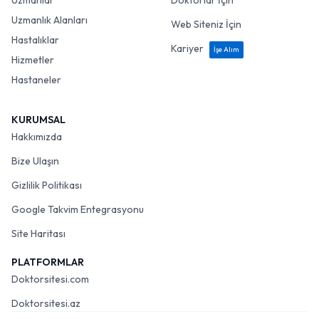
Uzmanlar
Doktorlar İçin
Uzmanlık Alanları
Web Siteniz İçin
Hastalıklar
Kariyer
İşe Alım
Hizmetler
Hastaneler
KURUMSAL
Hakkımızda
Bize Ulaşın
Gizlilik Politikası
Google Takvim Entegrasyonu
Site Haritası
PLATFORMLAR
Doktorsitesi.com
Doktorsitesi.az