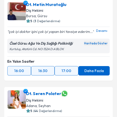
Dt. Metin Muratoğlu
Diş Hekimi
Bursa
, Gürsu
5
(
3
Değerlendirme)
Devamı
çok iyi doktor işini çok iyi yapan biri tavsiye ederim...
Özel Gürsu Ağız Ve Diş Sağlığı Polikinliği
Haritada Göster
Kurtuluş, Atatürk Cd. NO:152A D:A BLOK
En Yakın Saatler
16:00
16:30
17:00
Daha Fazla
Dt. Seren Polater
Diş Hekimi
Adana
, Seyhan
5
(
44
Değerlendirme)