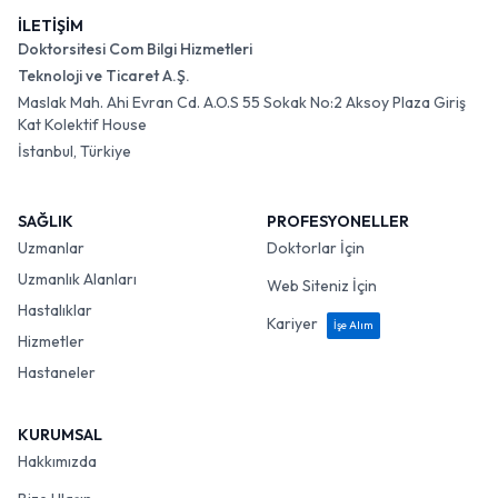
İLETİŞİM
Doktorsitesi Com Bilgi Hizmetleri
Teknoloji ve Ticaret A.Ş.
Maslak Mah. Ahi Evran Cd. A.O.S 55 Sokak No:2 Aksoy Plaza Giriş
Kat Kolektif House
İstanbul, Türkiye
SAĞLIK
PROFESYONELLER
Uzmanlar
Doktorlar İçin
Uzmanlık Alanları
Web Siteniz İçin
Hastalıklar
Kariyer
İşe Alım
Hizmetler
Hastaneler
KURUMSAL
Hakkımızda