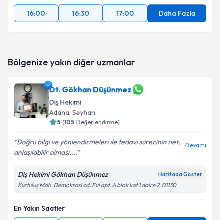
16:00
16:30
17:00
Daha Fazla
Bölgenize yakın diğer uzmanlar
Dt. Gökhan Düşünmez
Diş Hekimi
Adana
, Seyhan
5
(
105
Değerlendirme)
Doğru bilgi ve yönlendirmeleri ile tedavi sürecinin net,
Devamı
anlaşılabilir olması....
Diş Hekimi Gökhan Düşünmez
Haritada Göster
Kurtuluş Mah. Demokrasi cd. Ful apt. A blok kat 1 daire 2, 01130
En Yakın Saatler