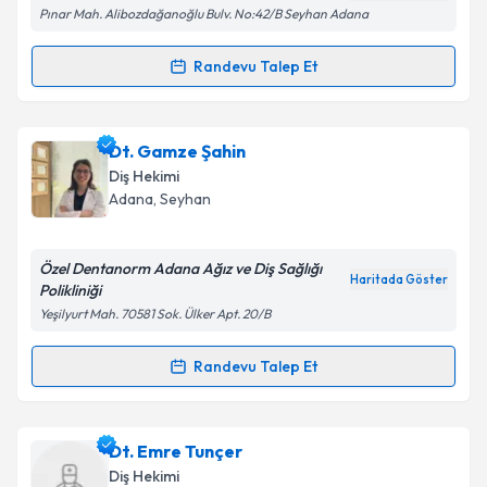
kapsamda işlenmesini kabul ediyorum.
Pınar Mah. Alibozdağanoğlu Bulv. No:42/B Seyhan Adana
Takvim Talebini Gönder
Randevu Talep Et
Randevu Takvimi Talebi
Dt. Yaren Güllüpınar
için randevu takvimi talebi
Dt. Gamze Şahin
oluşturun. Size bu uzmandan randevu almanız için bir
Diş Hekimi
takvim hazırlandığında e-posta ile bilgilendireceğiz.
Adana
, Seyhan
E-posta Adresiniz
Özel Dentanorm Adana Ağız ve Diş Sağlığı
Haritada Göster
Polikliniği
Yeşilyurt Mah. 70581 Sok. Ülker Apt. 20/B
Kişisel verilerimin işlenmesine ilişkin
Aydınlatma
Metni
'ni okudum ve kişisel verilerimin belirtilen
Randevu Talep Et
Randevu Takvimi Talebi
kapsamda işlenmesini kabul ediyorum.
Dt. Gamze Şahin
için randevu takvimi talebi
Dt. Emre Tunçer
Takvim Talebini Gönder
oluşturun. Size bu uzmandan randevu almanız için bir
Diş Hekimi