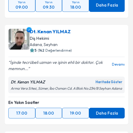
Yarın
Yarın
Yarın
Daha Fazla
09:00
09:30
18:00
Dt. Kenan YILMAZ
Diş Hekimi
Adana
, Seyhan
5
(
142
Değerlendirme)
İşinde tecrübeli uzman ve işinin ehli bir doktor. Çok
Devamı
memnun...
Dt. Kenan YILMAZ
Haritada Göster
Arma Vera Sitesi, Sümer, İbo Osman Cd. A Blok No:234/B Seyhan Adana
En Yakın Saatler
17:00
18:00
19:00
Daha Fazla