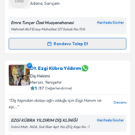
takvim hazırlandığında e-posta ile bilgilendireceğiz.
Adana
, Sarıçam
E-posta Adresiniz
Emre Tunçer Özel Muayenehanesi
Haritada Göster
Mehmet Akif Ersoy Mahallesi 127 Sokak No:11/A
Kişisel verilerimin işlenmesine ilişkin
Aydınlatma
Randevu Talep Et
Randevu Takvimi Talebi
Metni
'ni okudum ve kişisel verilerimin belirtilen
kapsamda işlenmesini kabul ediyorum.
Dt. Emre Tunçer
için randevu takvimi talebi
Dt. Ezgi Kübra Yıldırım
oluşturun. Size bu uzmandan randevu almanız için bir
Takvim Talebini Gönder
Diş Hekimi
takvim hazırlandığında e-posta ile bilgilendireceğiz.
Mersin
, Yenişehir
5
(
57
Değerlendirme)
E-posta Adresiniz
Diş taşından dolayı ağrı olduğu için Ezgi Hanım ve
Devamı
eşi...
EZGİ KÜBRA YILDIRIM DİŞ KLİNİĞİ
Kişisel verilerimin işlenmesine ilişkin
Aydınlatma
Haritada Göster
Metni
'ni okudum ve kişisel verilerimin belirtilen
İnönü Mah. 1406. Sok İlker Apt. No:25 İç Kapı No : 1
kapsamda işlenmesini kabul ediyorum.