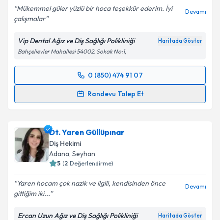
Mükemmel güler yüzlü bir hoca teşekkür ederim. İyi
Devamı
çalışmalar
Vip Dental Ağız ve Diş Sağlığı Polikliniği
Haritada Göster
Bahçelievler Mahallesi 54002. Sokak No:1,
0 (850) 474 91 07
Randevu Takvimi Talebi
Randevu Talep Et
Dt. Seren Polater
için randevu takvimi talebi
oluşturun. Size bu uzmandan randevu almanız için bir
Dt. Yaren Güllüpınar
takvim hazırlandığında e-posta ile bilgilendireceğiz.
Diş Hekimi
E-posta Adresiniz
Adana
, Seyhan
5
(
2
Değerlendirme)
Yaren hocam çok nazik ve ilgili, kendisinden önce
Devamı
gittiğim iki...
Kişisel verilerimin işlenmesine ilişkin
Aydınlatma
Metni
'ni okudum ve kişisel verilerimin belirtilen
Ercan Uzun Ağız ve Diş Sağlığı Polikliniği
Haritada Göster