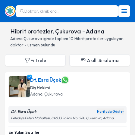
Doktor, klinik ara...
Hibrit protezler, Çukurova - Adana
Adana
Çukurova
içinde toplam
10
Hibrit protezler
uygulayan
doktor - uzman bulundu
Filtrele
Akıllı Sıralama
Dt. Esra Üçok
Diş Hekimi
Adana
, Çukurova
Dt. Esra Üçok
Haritada Göster
Belediye Evleri Mahallesi, 84033 Sokak No: 5/A, Çukurova, Adana
En Yakın Saatler