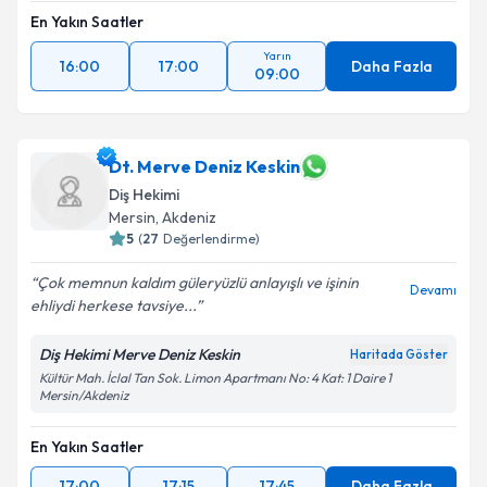
En Yakın Saatler
Takvim Talebini Gönder
Yarın
16:00
17:00
Daha Fazla
09:00
Dt. Merve Deniz Keskin
Diş Hekimi
Mersin
, Akdeniz
5
(
27
Değerlendirme)
Çok memnun kaldım güleryüzlü anlayışlı ve işinin
Devamı
ehliydi herkese tavsiye...
Diş Hekimi Merve Deniz Keskin
Haritada Göster
Kültür Mah. İclal Tan Sok. Limon Apartmanı No: 4 Kat: 1 Daire 1
Mersin/Akdeniz
En Yakın Saatler
17:00
17:15
17:45
Daha Fazla