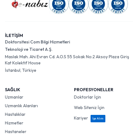
İLETİŞİM
Doktorsitesi Com Bilgi Hizmetleri
Teknoloji ve Ticaret A.Ş.
Maslak Mah. Ahi Evran Cd. A.O.S 55 Sokak No:2 Aksoy Plaza Giriş
Kat Kolektif House
İstanbul, Türkiye
SAĞLIK
PROFESYONELLER
Uzmanlar
Doktorlar İçin
Uzmanlık Alanları
Web Siteniz İçin
Hastalıklar
Kariyer
İşe Alım
Hizmetler
Hastaneler