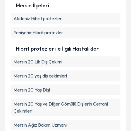
Kişisel verilerimin işlenmesine ilişkin
Aydınlatma
Mersin İlçeleri
Metni
'ni okudum ve kişisel verilerimin belirtilen
kapsamda işlenmesini kabul ediyorum.
Akdeniz
Hibrit protezler
Takvim Talebini Gönder
Yenişehir
Hibrit protezler
Hibrit protezler ile İlgili Hastalıklar
Mersin 20 Lik Diş Çekimi
Mersin 20 yaş diş çekimleri
Mersin 20 Yaş Dişi
Mersin 20 Yaş ve Diğer Gömülü Dişlerin Cerrahi
Çekimleri
Mersin Ağız Bakım Uzmanı