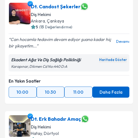
Dt. Candost Şekerler
Diş Hekimi
Ankara
, Çankaya
5
(
13
Değerlendirme)
Can hocamla tedavim devam ediyor şuana kadar hiç
Devamı
bir şikayetim...
Ekadent Ağız Ve Diş Sağlığı Polikliniği
Haritada Göster
Karapınar, Dikmen Cd No:440 D:A
En Yakın Saatler
10:00
10:30
11:00
Daha Fazla
Dt. Erk Bahadır Amaç
Diş Hekimi
Hatay
, Dörtyol