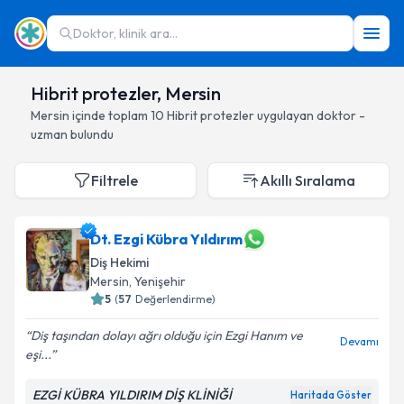
Doktor, klinik ara...
Hibrit protezler, Mersin
Mersin
içinde toplam
10
Hibrit protezler
uygulayan doktor -
uzman bulundu
Filtrele
Akıllı Sıralama
Dt. Ezgi Kübra Yıldırım
Diş Hekimi
Mersin
, Yenişehir
5
(
57
Değerlendirme)
Diş taşından dolayı ağrı olduğu için Ezgi Hanım ve
Devamı
eşi...
EZGİ KÜBRA YILDIRIM DİŞ KLİNİĞİ
Haritada Göster