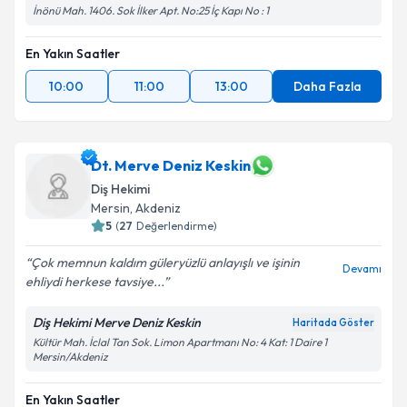
İnönü Mah. 1406. Sok İlker Apt. No:25 İç Kapı No : 1
En Yakın Saatler
10:00
11:00
13:00
Daha Fazla
Dt. Merve Deniz Keskin
Diş Hekimi
Mersin
, Akdeniz
5
(
27
Değerlendirme)
Çok memnun kaldım güleryüzlü anlayışlı ve işinin
Devamı
ehliydi herkese tavsiye...
Diş Hekimi Merve Deniz Keskin
Haritada Göster
Kültür Mah. İclal Tan Sok. Limon Apartmanı No: 4 Kat: 1 Daire 1
Mersin/Akdeniz
En Yakın Saatler