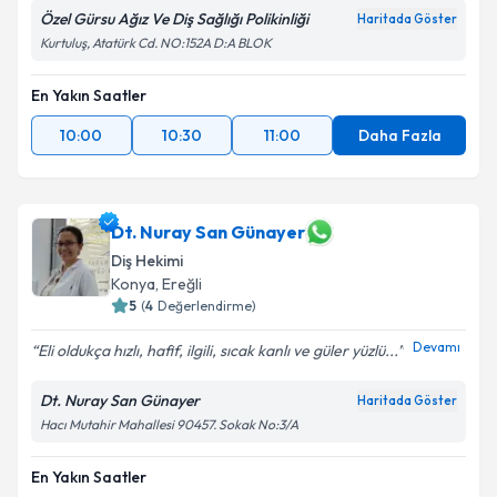
Özel Gürsu Ağız Ve Diş Sağlığı Polikinliği
Haritada Göster
Kurtuluş, Atatürk Cd. NO:152A D:A BLOK
En Yakın Saatler
10:00
10:30
11:00
Daha Fazla
Dt. Nuray San Günayer
Diş Hekimi
Konya
, Ereğli
5
(
4
Değerlendirme)
Devamı
Eli oldukça hızlı, hafif, ilgili, sıcak kanlı ve güler yüzlü...
Dt. Nuray San Günayer
Haritada Göster
Hacı Mutahir Mahallesi 90457. Sokak No:3/A
En Yakın Saatler