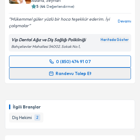
Adana
, Seyhan
5
(
44
Değerlendirme)
Mükemmel güler yüzlü bir hoca teşekkür ederim. İyi
Devamı
çalışmalar
Vip Dental Ağız ve Diş Sağlığı Polikliniği
Haritada Göster
Bahçelievler Mahallesi 54002. Sokak No:1,
0 (850) 474 91 07
Randevu Takvimi Talebi
Randevu Talep Et
Dt. Seren Polater
için randevu takvimi talebi
oluşturun. Size bu uzmandan randevu almanız için bir
takvim hazırlandığında e-posta ile bilgilendireceğiz.
İlgili Branşlar
E-posta Adresiniz
Diş Hekimi
2