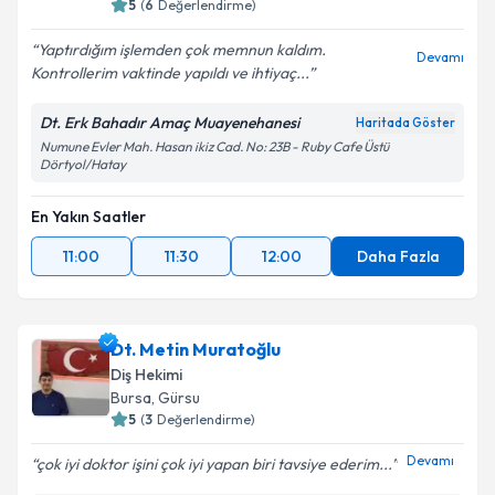
5
(
6
Değerlendirme)
Yaptırdığım işlemden çok memnun kaldım.
Devamı
Kontrollerim vaktinde yapıldı ve ihtiyaç...
Dt. Erk Bahadır Amaç Muayenehanesi
Haritada Göster
Numune Evler Mah. Hasan ikiz Cad. No: 23B - Ruby Cafe Üstü
Dörtyol/Hatay
En Yakın Saatler
11:00
11:30
12:00
Daha Fazla
Dt. Metin Muratoğlu
Diş Hekimi
Bursa
, Gürsu
5
(
3
Değerlendirme)
Devamı
çok iyi doktor işini çok iyi yapan biri tavsiye ederim...