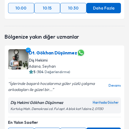
10:00
10:15
10:30
Daha Fazla
Bölgenize yakın diğer uzmanlar
Dt. Gökhan Düşünmez
Diş Hekimi
Adana
, Seyhan
5
(
104
Değerlendirme)
İşlerinde başarılı hocalarımız güler yüzlü çalışma
Devamı
arkadaşları ile güzel bir...
Diş Hekimi Gökhan Düşünmez
Haritada Göster
Kurtuluş Mah. Demokrasi cd. Ful apt. A blok kat 1 daire 2, 01130
En Yakın Saatler