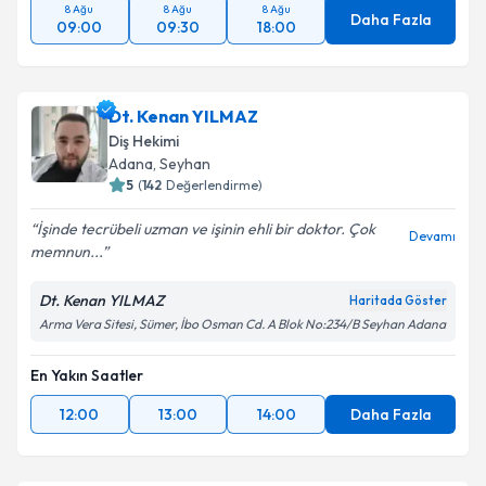
8 Ağu
8 Ağu
8 Ağu
Daha Fazla
09:00
09:30
18:00
Dt. Kenan YILMAZ
Diş Hekimi
Adana
, Seyhan
5
(
142
Değerlendirme)
İşinde tecrübeli uzman ve işinin ehli bir doktor. Çok
Devamı
memnun...
Dt. Kenan YILMAZ
Haritada Göster
Arma Vera Sitesi, Sümer, İbo Osman Cd. A Blok No:234/B Seyhan Adana
En Yakın Saatler
12:00
13:00
14:00
Daha Fazla