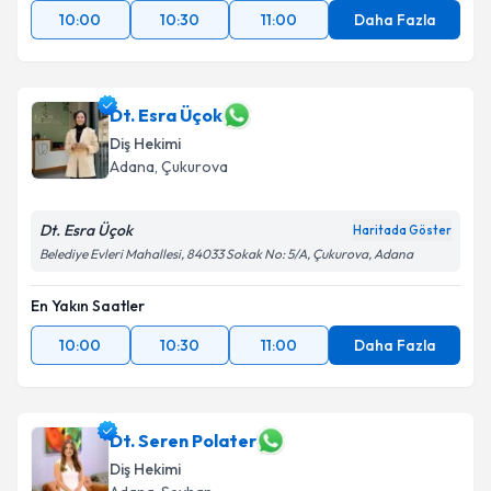
10:00
10:30
11:00
Daha Fazla
Dt. Esra Üçok
Diş Hekimi
Adana
, Çukurova
Dt. Esra Üçok
Haritada Göster
Belediye Evleri Mahallesi, 84033 Sokak No: 5/A, Çukurova, Adana
En Yakın Saatler
10:00
10:30
11:00
Daha Fazla
Dt. Seren Polater
Diş Hekimi