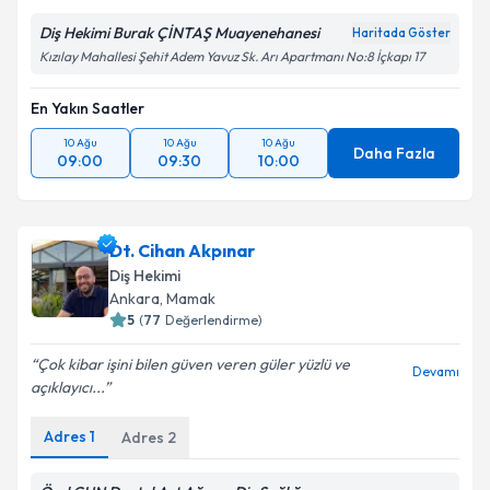
Diş Hekimi Burak ÇİNTAŞ Muayenehanesi
Haritada Göster
Kızılay Mahallesi Şehit Adem Yavuz Sk. Arı Apartmanı No:8 İçkapı 17
En Yakın Saatler
10 Ağu
10 Ağu
10 Ağu
Daha Fazla
09:00
09:30
10:00
Dt. Cihan Akpınar
Diş Hekimi
Ankara
, Mamak
5
(
77
Değerlendirme)
Çok kibar işini bilen güven veren güler yüzlü ve
Devamı
açıklayıcı...
Adres
1
Adres
2