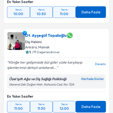
En Yakın Saatler
Yarın
Yarın
Yarın
Daha Fazla
10:00
10:30
11:00
Dt. Ayşegül Topaloğlu
Diş Hekimi
Ankara
, Mamak
5
(
71
Değerlendirme)
Kliniğe her gidişimizde bizi güler yüzle karşılayıp
Devamı
işlemlerimizi detaylı anlatarak...
Özel Işıltı Ağız ve Diş Sağlığı Polikliniği
Haritada Göster
General Zeki Doğan Mah. Natoyolu Cad. No: 112A
En Yakın Saatler
Yarın
Yarın
Yarın
Daha Fazla
11:00
11:30
12:00