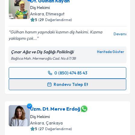
Dt. Gülhan Kayan
hazırlandığında e-posta ile bilgilendireceğiz.
Diş Hekimi
E-posta Adresiniz
Ankara
, Etimesgut
5
(
29
Değerlendirme)
Gülhan hanım yaşındaki kızımın diş hekimi. Kızıma
Devamı
yaklaşımı çok...
Kişisel verilerimin işlenmesine ilişkin
Aydınlatma
Metni
'ni okudum ve kişisel verilerimin belirtilen
Çınar Ağız ve Diş Sağlığı Polikliniği
Haritada Göster
kapsamda işlenmesini kabul ediyorum.
Bağlıca Mah. Mermeroğlu Cad. No.67/3B
Takvim Talebini Gönder
0 (850) 474 85 43
Randevu Takvimi Talebi
Randevu Talep Et
Dt. Gülhan Kayan
için randevu takvimi talebi
oluşturun. Size bu uzmandan randevu almanız için bir
takvim hazırlandığında e-posta ile bilgilendireceğiz.
Uzm. Dt. Merve Erdoğ
Diş Hekimi
E-posta Adresiniz
Ankara
, Çankaya
5
(
27
Değerlendirme)