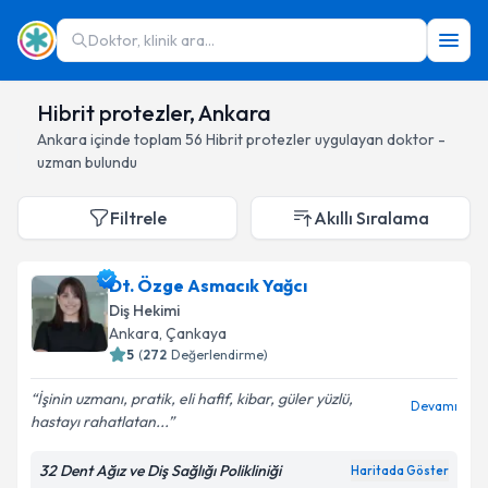
Doktor, klinik ara...
Hibrit protezler, Ankara
Ankara
içinde toplam
56
Hibrit protezler
uygulayan doktor -
uzman bulundu
Filtrele
Akıllı Sıralama
Dt. Özge Asmacık Yağcı
Diş Hekimi
Ankara
, Çankaya
5
(
272
Değerlendirme)
İşinin uzmanı, pratik, eli hafif, kibar, güler yüzlü,
Devamı
hastayı rahatlatan...
32 Dent Ağız ve Diş Sağlığı Polikliniği
Haritada Göster