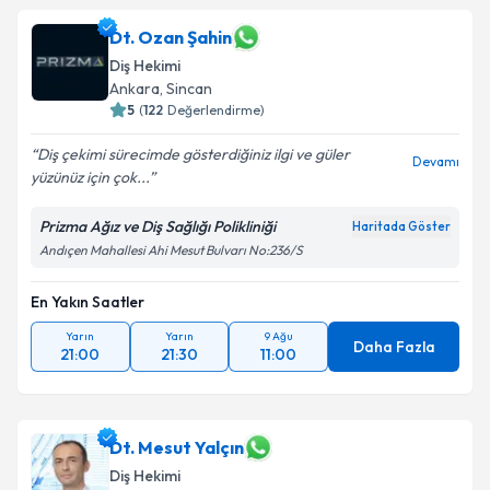
Dt. Ozan Şahin
Diş Hekimi
Ankara
, Sincan
5
(
122
Değerlendirme)
Diş çekimi sürecimde gösterdiğiniz ilgi ve güler
Devamı
yüzünüz için çok...
Prizma Ağız ve Diş Sağlığı Polikliniği
Haritada Göster
Andıçen Mahallesi Ahi Mesut Bulvarı No:236/S
En Yakın Saatler
Yarın
Yarın
9 Ağu
Daha Fazla
21:00
21:30
11:00
Dt. Mesut Yalçın
Diş Hekimi