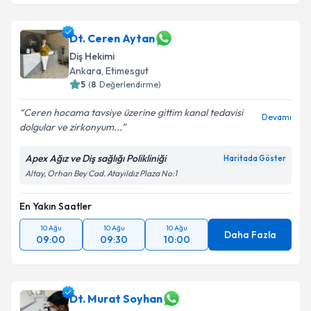
Dt. Ceren Aytan
Diş Hekimi
Ankara
, Etimesgut
5
(
8
Değerlendirme)
Ceren hocama tavsiye üzerine gittim kanal tedavisi
Devamı
dolgular ve zirkonyum...
Apex Ağız ve Diş sağlığı Polikliniği
Haritada Göster
Altay, Orhan Bey Cad. Atayıldız Plaza No:1
En Yakın Saatler
10 Ağu
10 Ağu
10 Ağu
Daha Fazla
09:00
09:30
10:00
Dt. Murat Soyhan