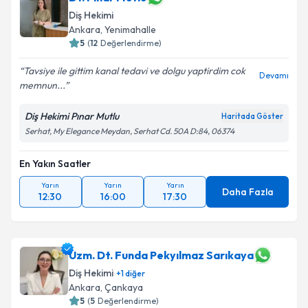
Diş Hekimi
Ankara
, Yenimahalle
5
(
12
Değerlendirme)
Tavsiye ile gittim kanal tedavi ve dolgu yaptirdim cok
Devamı
memnun...
Diş Hekimi Pınar Mutlu
Haritada Göster
Serhat, My Elegance Meydan, Serhat Cd. 50A D:84, 06374
En Yakın Saatler
Yarın
Yarın
Yarın
Daha Fazla
12:30
16:00
17:30
Uzm. Dt. Funda Pekyılmaz Sarıkaya
Diş Hekimi
+
1
diğer
Ankara
, Çankaya
5
(
5
Değerlendirme)