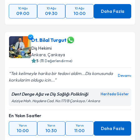
10 Ağu
10 Ağu
10 Ağu
Daha Fazla
09:00
09:30
10:00
Dt. Bilal Turgut
Diş Hekimi
Ankara
, Çankaya
5
(
11
Değerlendirme)
Tek kelimeyle harika bir tedavi aldim...Dis konusunda
Devamı
korkularim oldugu icin...
Dent Denge Ağız ve Diş Sağlığı Polikliniği
Haritada Göster
Aziziye Mah. Hoşdere Cad. No:171/B Çankaya / Ankara
En Yakın Saatler
Yarın
Yarın
Yarın
Daha Fazla
10:00
10:30
11:00