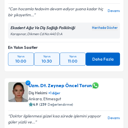
Can hocamla tedavim devam ediyor şuana kadar hiç
Devamı
bir şikayetim...
Ekadent Ağız Ve Diş Sağlığı Polikliniği
Haritada Göster
Karapınar, Dikmen Cd No:440 D:A
En Yakın Saatler
Yarın
Yarın
Yarın
Daha Fazla
10:00
10:30
11:00
Uzm. Dt. Zeynep Öncel Torun
Diş Hekimi
+
1
diğer
Ankara
, Etimesgut
4.9
(
239
Değerlendirme)
Doktor ilgilenmesi güzel kısa sürede işlemini yapıyor
Devamı
güler yüzlü ve...