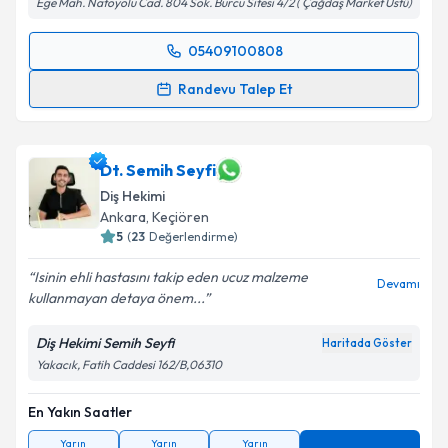
Takvim Talebini Gönder
Ege Mah. Natoyolu Cad. 804 Sok. Burcu Sitesi 4/2 ( Çağdaş Market Üstü)
05409100808
Randevu Takvimi Talebi
Randevu Talep Et
Dt. Cihan Özgen
için randevu takvimi talebi
oluşturun. Size bu uzmandan randevu almanız için bir
takvim hazırlandığında e-posta ile bilgilendireceğiz.
Dt. Semih Seyfi
Diş Hekimi
E-posta Adresiniz
Ankara
, Keçiören
5
(
23
Değerlendirme)
Isinin ehli hastasını takip eden ucuz malzeme
Devamı
kullanmayan detaya önem...
Kişisel verilerimin işlenmesine ilişkin
Aydınlatma
Metni
'ni okudum ve kişisel verilerimin belirtilen
Diş Hekimi Semih Seyfi
Haritada Göster
kapsamda işlenmesini kabul ediyorum.
Yakacık, Fatih Caddesi 162/B,06310
Takvim Talebini Gönder
En Yakın Saatler
Yarın
Yarın
Yarın