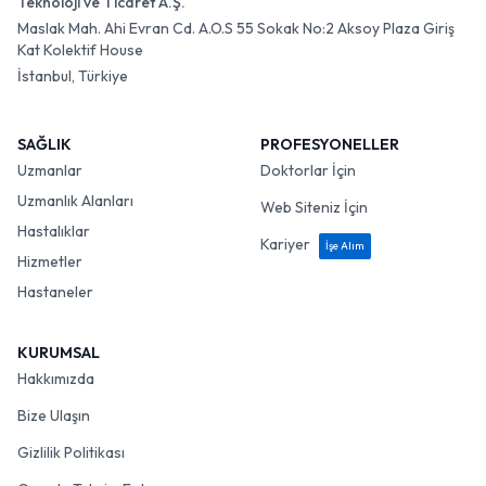
Teknoloji ve Ticaret A.Ş.
Maslak Mah. Ahi Evran Cd. A.O.S 55 Sokak No:2 Aksoy Plaza Giriş
Kat Kolektif House
İstanbul, Türkiye
SAĞLIK
PROFESYONELLER
Uzmanlar
Doktorlar İçin
Uzmanlık Alanları
Web Siteniz İçin
Hastalıklar
Kariyer
İşe Alım
Hizmetler
Hastaneler
KURUMSAL
Hakkımızda
Bize Ulaşın
Gizlilik Politikası