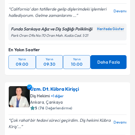
California' dan tatillerde gelip dişlerimdeki işlemleri
Devamı
hallediyorum. Gelme zamanlarımı ...
Funda Sarıkaya Ağız ve Diş Sağlığı Polikliniği
Haritada Göster
Park Oran Ofis No:70 Oran Mah. Kudüs Cad. 1/21
En Yakın Saatler
Yarın
Yarın
Yarın
Daha Fazla
09:00
09:30
10:00
Uzm. Dt. Kübra Kirişçi
Diş Hekimi
+
1
diğer
Ankara
, Çankaya
5
(
76
Değerlendirme)
Çok rahat bir tedavi süreci geçirdim. Diş hekimi Kübra
Devamı
Kiriş’...