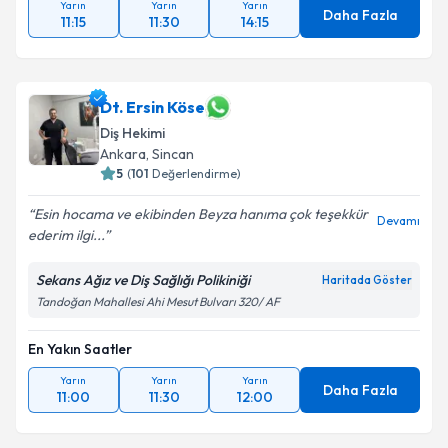
Yarın
Yarın
Yarın
Daha Fazla
11:15
11:30
14:15
Dt. Ersin Köse
Diş Hekimi
Ankara
, Sincan
5
(
101
Değerlendirme)
Esin hocama ve ekibinden Beyza hanıma çok teşekkür
Devamı
ederim ilgi...
Sekans Ağız ve Diş Sağlığı Polikiniği
Haritada Göster
Tandoğan Mahallesi Ahi Mesut Bulvarı 320/ AF
En Yakın Saatler
Yarın
Yarın
Yarın
Daha Fazla
11:00
11:30
12:00