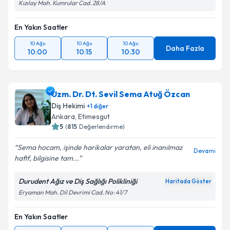
Kızılay Mah. Kumrular Cad. 28/A
En Yakın Saatler
10 Ağu
10 Ağu
10 Ağu
Daha Fazla
10:00
10:15
10:30
Uzm. Dr. Dt. Sevil Sema Atuğ Özcan
Diş Hekimi
+
1
diğer
Ankara
, Etimesgut
5
(
815
Değerlendirme)
Sema hocam, işinde harikalar yaratan, eli inanılmaz
Devamı
hafif, bilgisine tam...
Durudent Ağız ve Diş Sağlığı Polikliniği
Haritada Göster
Eryaman Mah. Dil Devrimi Cad. No: 41/7
En Yakın Saatler