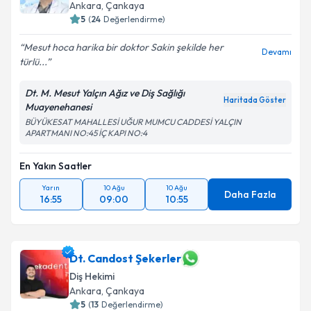
Ankara
, Çankaya
5
(
24
Değerlendirme)
Mesut hoca harika bir doktor Sakin şekilde her
Devamı
türlü...
Dt. M. Mesut Yalçın Ağız ve Diş Sağlığı
Haritada Göster
Muayenehanesi
BÜYÜKESAT MAHALLESİ UĞUR MUMCU CADDESİ YALÇIN
APARTMANI NO:45 İÇ KAPI NO:4
En Yakın Saatler
Yarın
10 Ağu
10 Ağu
Daha Fazla
16:55
09:00
10:55
Dt. Candost Şekerler
Diş Hekimi
Ankara
, Çankaya
5
(
13
Değerlendirme)