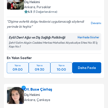
Diş Hekimi
Ankara
, Pursaklar
4.5
(
1
Değerlendirme)
Dişime estetik dolgu tedavisi uygulanacağı söylendi
Devamı
yerinde bi teşhis
Eylül Dent Ağız ve Diş Sağlığı Polikliniği
Haritada Göster
Şehit Salim Akgün Caddesi Merkez Mahallesi Akyakudiye Sitesi No:1E İç
Kapı No:1
En Yakın Saatler
Yarın
Yarın
Yarın
Daha Fazla
09:00
09:30
10:00
Dt. Buse Çintaş
Diş Hekimi
Ankara
, Çankaya