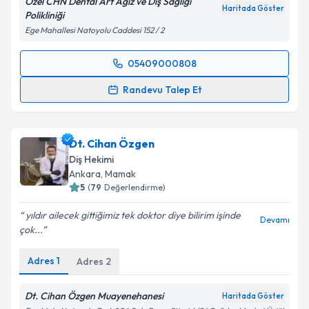
Özel CHN Dental Art Ağız ve Diş Sağlığı
Haritada Göster
Polikliniği
Ege Mahallesi Natoyolu Caddesi 152 / 2
05409000808
Randevu Takvimi Talebi
Randevu Talep Et
Dt. Cihan Akpınar
için randevu takvimi talebi
oluşturun. Size bu uzmandan randevu almanız için bir
Dt. Cihan Özgen
takvim hazırlandığında e-posta ile bilgilendireceğiz.
Diş Hekimi
E-posta Adresiniz
Ankara
, Mamak
5
(
79
Değerlendirme)
yıldır ailecek gittiğimiz tek doktor diye bilirim işinde
Devamı
çok...
Kişisel verilerimin işlenmesine ilişkin
Aydınlatma
Metni
'ni okudum ve kişisel verilerimin belirtilen
Adres
1
Adres
2
kapsamda işlenmesini kabul ediyorum.
Dt. Cihan Özgen Muayenehanesi
Haritada Göster