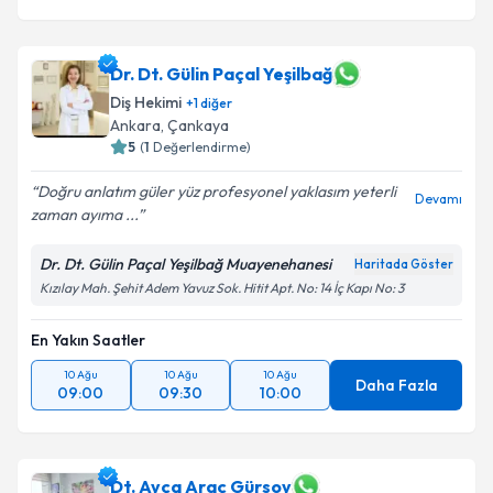
Dr. Dt. Gülin Paçal Yeşilbağ
Diş Hekimi
+
1
diğer
Ankara
, Çankaya
5
(
1
Değerlendirme)
Doğru anlatım güler yüz profesyonel yaklasım yeterli
Devamı
zaman ayıma ...
Dr. Dt. Gülin Paçal Yeşilbağ Muayenehanesi
Haritada Göster
Kızılay Mah. Şehit Adem Yavuz Sok. Hitit Apt. No: 14 İç Kapı No: 3
En Yakın Saatler
10 Ağu
10 Ağu
10 Ağu
Daha Fazla
09:00
09:30
10:00
Dt. Ayça Araç Gürsoy