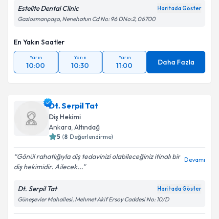
Estelite Dental Clinic
Haritada Göster
Gaziosmanpaşa, Nenehatun Cd No: 96 DNo:2, 06700
En Yakın Saatler
Yarın
Yarın
Yarın
Daha Fazla
10:00
10:30
11:00
Dt. Serpil Tat
Diş Hekimi
Ankara
, Altındağ
5
(
8
Değerlendirme)
Gönül rahatlığıyla diş tedavinizi olabileceğiniz itinalı bir
Devamı
diş hekimidir. Ailecek...
Dt. Serpil Tat
Haritada Göster
Güneşevler Mahallesi, Mehmet Akif Ersoy Caddesi No: 10/D