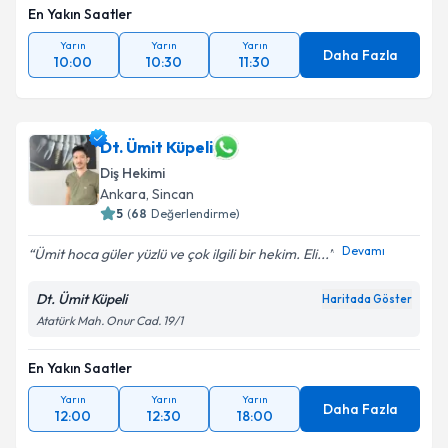
En Yakın Saatler
Yarın
Yarın
Yarın
Daha Fazla
10:00
10:30
11:30
Dt. Ümit Küpeli
Diş Hekimi
Ankara
, Sincan
5
(
68
Değerlendirme)
Devamı
Ümit hoca güler yüzlü ve çok ilgili bir hekim. Eli...
Dt. Ümit Küpeli
Haritada Göster
Atatürk Mah. Onur Cad. 19/1
En Yakın Saatler
Yarın
Yarın
Yarın
Daha Fazla
12:00
12:30
18:00