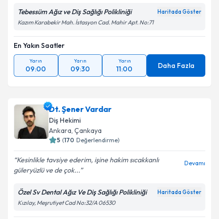
Tebessüm Ağız ve Diş Sağlığı Polikliniği
Haritada Göster
Kazım Karabekir Mah. İstasyon Cad. Mahir Apt. No:71
En Yakın Saatler
Yarın
Yarın
Yarın
Daha Fazla
09:00
09:30
11:00
Dt. Şener Vardar
Diş Hekimi
Ankara
, Çankaya
5
(
170
Değerlendirme)
Kesinlikle tavsiye ederim, işine hakim sıcakkanlı
Devamı
güleryüzlü ve de çok...
Özel Sv Dental Ağız Ve Diş Sağlığı Polikliniği
Haritada Göster
Kızılay, Meşrutiyet Cad No:32/A 06530