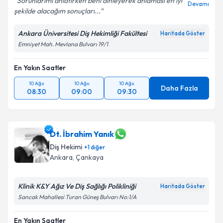
Sorunlarımı anlatırken beni dinleyerek anlaması en iyi
Devamı
şekilde alacağım sonuçları...
Ankara Üniversitesi Diş Hekimliği Fakültesi
Haritada Göster
Emniyet Mah. Mevlana Bulvarı 19/1
En Yakın Saatler
10 Ağu
10 Ağu
10 Ağu
Daha Fazla
08:30
09:00
09:30
Dt. İbrahim Yanık
Diş Hekimi
+
1
diğer
Ankara
, Çankaya
Klinik K&Y Ağız Ve Diş Sağlığı Polikliniği
Haritada Göster
Sancak Mahallesi Turan Güneş Bulvarı No:1/A
En Yakın Saatler