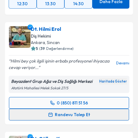
Daha Fazla
12:30
13:30
14:30
Dt. Hilmi Erol
Diş Hekimi
Ankara
, Sincan
5
(
39
Değerlendirme)
Hilmi bey çok ilgili işinin erbabı profesyonel ihiyacıza
Devamı
cevap veriyor...
Beyazdent Grup Ağız ve Diş Sağlığı Merkezi
Haritada Göster
Atatürk Mahallesi Melek Sokak 27/5
0 (850) 811 51 56
Randevu Takvimi Talebi
Randevu Talep Et
Dt. Hilmi Erol
için randevu takvimi talebi oluşturun.
Size bu uzmandan randevu almanız için bir takvim