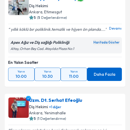
Diş Hekimi
Ankara
, Etimesgut
5
(
5
Değerlendirme)
Devamı
yıllık köklü bır poliklinik.temızlik ve hijyen ön planda....
Apex Ağız ve Diş sağlığı Polikliniği
Haritada Göster
Altay, Orhan Bey Cad. Atayıldız Plaza No:1
En Yakın Saatler
Yarın
Yarın
Yarın
Daha Fazla
10:00
10:30
11:00
Uzm. Dt. Serhat Efeoğlu
Diş Hekimi
+
1
diğer
Ankara
, Yenimahalle
5
(
1
Değerlendirme)