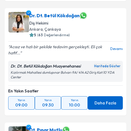
Dr. Dt. Betül Kökdoğan
Diş Hekimi
Ankara
, Çankaya
5
(
63
Değerlendirme)
Acısız ve hızlı bir şekilde tedavim gerçekleşti. Eli çok
Devamı
hafif...
Dr. Dt. Betül Kökdoğan Muayenehanesi
Haritada Göster
Kızılırmak Mahallesi dumlupınar Bulvarı 9A/ 414 A2 Giriş Kat:10 YDA
Center
En Yakın Saatler
Yarın
Yarın
Yarın
Daha Fazla
09:00
09:30
10:00
Dt. Pınar Mutlu