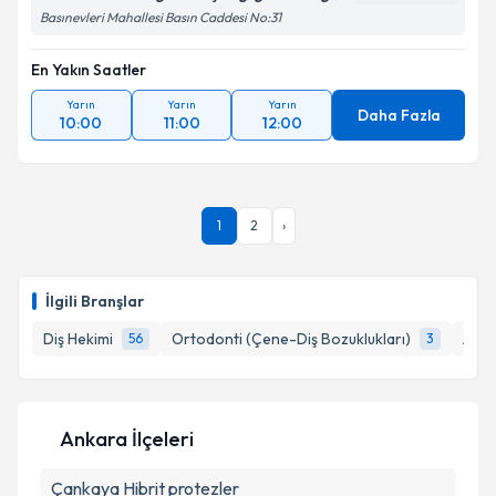
kapsamda işlenmesini kabul ediyorum.
Basınevleri Mahallesi Basın Caddesi No:31
En Yakın Saatler
Takvim Talebini Gönder
Yarın
Yarın
Yarın
Daha Fazla
10:00
11:00
12:00
1
2
›
İlgili Branşlar
Diş Hekimi
Ortodonti (Çene-Diş Bozuklukları)
Ağız
56
3
Ankara İlçeleri
Çankaya
Hibrit protezler