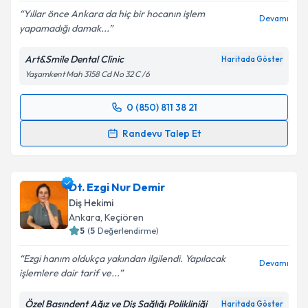
Yıllar önce Ankara da hiç bir hocanın işlem
Devamı
yapamadığı damak...
Kişisel verilerimin işlenmesine ilişkin
Aydınlatma
Metni
'ni okudum ve kişisel verilerimin belirtilen
Art&Smile Dental Clinic
Haritada Göster
kapsamda işlenmesini kabul ediyorum.
Yaşamkent Mah 3158 Cd No 32 C /6
Takvim Talebini Gönder
0 (850) 811 38 21
Randevu Takvimi Talebi
Randevu Talep Et
Uzm. Dt. Merve Erdoğ
için randevu takvimi talebi
oluşturun. Size bu uzmandan randevu almanız için bir
Dt. Ezgi Nur Demir
takvim hazırlandığında e-posta ile bilgilendireceğiz.
Diş Hekimi
E-posta Adresiniz
Ankara
, Keçiören
5
(
5
Değerlendirme)
Ezgi hanım oldukça yakından ilgilendi. Yapılacak
Devamı
işlemlere dair tarif ve...
Kişisel verilerimin işlenmesine ilişkin
Aydınlatma
Metni
'ni okudum ve kişisel verilerimin belirtilen
Özel Basındent Ağız ve Diş Sağlığı Polikliniği
Haritada Göster