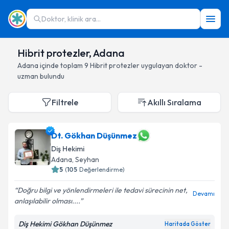
Doktor, klinik ara...
Hibrit protezler, Adana
Adana
içinde toplam
9
Hibrit protezler
uygulayan doktor -
uzman bulundu
Filtrele
Akıllı Sıralama
Dt. Gökhan Düşünmez
Diş Hekimi
Adana
, Seyhan
5
(
105
Değerlendirme)
Doğru bilgi ve yönlendirmeleri ile tedavi sürecinin net,
Devamı
anlaşılabilir olması....
Diş Hekimi Gökhan Düşünmez
Haritada Göster