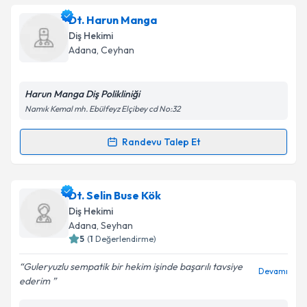
Dt. Gamze Şahin
için randevu takvimi talebi
Dt. Harun Manga
Takvim Talebini Gönder
oluşturun. Size bu uzmandan randevu almanız için bir
Diş Hekimi
takvim hazırlandığında e-posta ile bilgilendireceğiz.
Adana
, Ceyhan
E-posta Adresiniz
Harun Manga Diş Polikliniği
Namık Kemal mh. Ebülfeyz Elçibey cd No:32
Kişisel verilerimin işlenmesine ilişkin
Aydınlatma
Randevu Talep Et
Randevu Takvimi Talebi
Metni
'ni okudum ve kişisel verilerimin belirtilen
kapsamda işlenmesini kabul ediyorum.
Dt. Harun Manga
için randevu takvimi talebi
Dt. Selin Buse Kök
oluşturun. Size bu uzmandan randevu almanız için bir
Takvim Talebini Gönder
Diş Hekimi
takvim hazırlandığında e-posta ile bilgilendireceğiz.
Adana
, Seyhan
5
(
1
Değerlendirme)
E-posta Adresiniz
Guleryuzlu sempatik bir hekim işinde başarılı tavsiye
Devamı
ederim