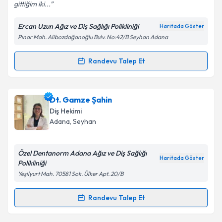
gittiğim iki...
Kişisel verilerimin işlenmesine ilişkin
Aydınlatma
Metni
'ni okudum ve kişisel verilerimin belirtilen
Ercan Uzun Ağız ve Diş Sağlığı Polikliniği
Haritada Göster
kapsamda işlenmesini kabul ediyorum.
Pınar Mah. Alibozdağanoğlu Bulv. No:42/B Seyhan Adana
Takvim Talebini Gönder
Randevu Talep Et
Randevu Takvimi Talebi
Dt. Yaren Güllüpınar
için randevu takvimi talebi
Dt. Gamze Şahin
oluşturun. Size bu uzmandan randevu almanız için bir
Diş Hekimi
takvim hazırlandığında e-posta ile bilgilendireceğiz.
Adana
, Seyhan
E-posta Adresiniz
Özel Dentanorm Adana Ağız ve Diş Sağlığı
Haritada Göster
Polikliniği
Yeşilyurt Mah. 70581 Sok. Ülker Apt. 20/B
Kişisel verilerimin işlenmesine ilişkin
Aydınlatma
Metni
'ni okudum ve kişisel verilerimin belirtilen
Randevu Talep Et
Randevu Takvimi Talebi
kapsamda işlenmesini kabul ediyorum.