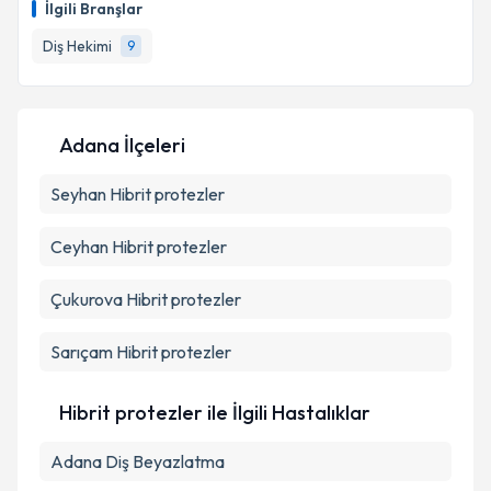
Takvim Talebini Gönder
İlgili Branşlar
takvim hazırlandığında e-posta ile bilgilendireceğiz.
Diş Hekimi
9
E-posta Adresiniz
Adana İlçeleri
Kişisel verilerimin işlenmesine ilişkin
Aydınlatma
Seyhan
Metni
Hibrit protezler
'ni okudum ve kişisel verilerimin belirtilen
kapsamda işlenmesini kabul ediyorum.
Ceyhan
Hibrit protezler
Takvim Talebini Gönder
Çukurova
Hibrit protezler
Sarıçam
Hibrit protezler
Hibrit protezler ile İlgili Hastalıklar
Adana Diş Beyazlatma