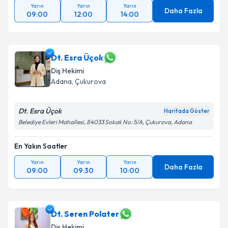
Yarın
Yarın
Yarın
Daha Fazla
09:00
12:00
14:00
Dt. Esra Üçok
Diş Hekimi
Adana
, Çukurova
Dt. Esra Üçok
Haritada Göster
Belediye Evleri Mahallesi, 84033 Sokak No: 5/A, Çukurova, Adana
En Yakın Saatler
Yarın
Yarın
Yarın
Daha Fazla
09:00
09:30
10:00
Dt. Seren Polater
Diş Hekimi