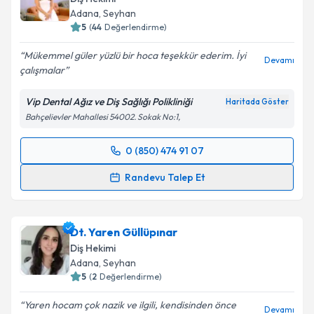
Adana
, Seyhan
5
(
44
Değerlendirme)
Mükemmel güler yüzlü bir hoca teşekkür ederim. İyi
Devamı
çalışmalar
Vip Dental Ağız ve Diş Sağlığı Polikliniği
Haritada Göster
Bahçelievler Mahallesi 54002. Sokak No:1,
0 (850) 474 91 07
Randevu Takvimi Talebi
Randevu Talep Et
Dt. Seren Polater
için randevu takvimi talebi
oluşturun. Size bu uzmandan randevu almanız için bir
Dt. Yaren Güllüpınar
takvim hazırlandığında e-posta ile bilgilendireceğiz.
Diş Hekimi
E-posta Adresiniz
Adana
, Seyhan
5
(
2
Değerlendirme)
Yaren hocam çok nazik ve ilgili, kendisinden önce
Devamı