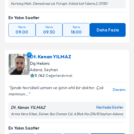
Kurtuluş Mah. Demokrasi cd. Ful apt. A blok kat 1 daire 2, 01130
En Yakın Saatler
Yarın
Yarın
Yarın
Daha Fazla
09:00
09:30
18:00
Dt. Kenan YILMAZ
Diş Hekimi
Adana
, Seyhan
5
(
142
Değerlendirme)
İşinde tecrübeli uzman ve işinin ehli bir doktor. Çok
Devamı
memnun...
Dt. Kenan YILMAZ
Haritada Göster
Arma Vera Sitesi, Sümer, İbo Osman Cd. A Blok No:234/B Seyhan Adana
En Yakın Saatler