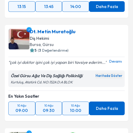
13:15
13:45
14:00
Daha Fazla
Dt. Metin Muratoğlu
Diş Hekimi
Bursa
, Gürsu
5
(
3
Değerlendirme)
Devamı
çok iyi doktor işini çok iyi yapan biri tavsiye ederim...
Özel Gürsu Ağız Ve Diş Sağlığı Polikinliği
Haritada Göster
Kurtuluş, Atatürk Cd. NO:152A D:A BLOK
En Yakın Saatler
10 Ağu
10 Ağu
10 Ağu
Daha Fazla
09:00
09:30
10:00