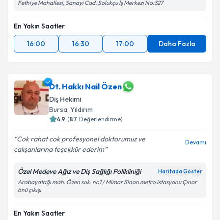
Fethiye Mahallesi, Sanayi Cad. Solukçu İş Merkezi No:327
En Yakın Saatler
16:00
16:30
17:00
Daha Fazla
Dt. Hakkı Nail Özen
Diş Hekimi
Bursa
, Yıldırım
4.9
(
87
Değerlendirme)
Cok rahat cok profesyonel doktorumuz ve
Devamı
calışanlarına teşekkür ederim
Özel Medeve Ağız ve Diş Sağlığı Polikliniği
Haritada Göster
Arabayatağı mah. Özen sok. no1 / Mimar Sinan metro istasyonu Çınar
önü çıkışı
En Yakın Saatler