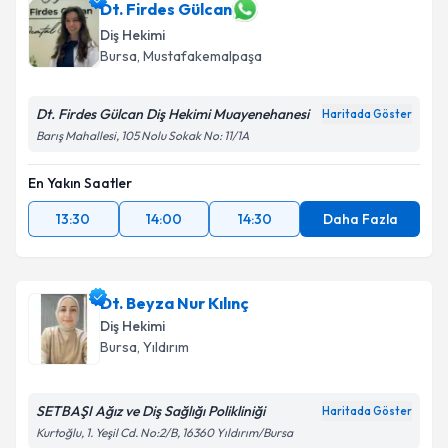
Dt. Firdes Gülcan
Diş Hekimi
Bursa
, Mustafakemalpaşa
Dt. Firdes Gülcan Diş Hekimi Muayenehanesi
Haritada Göster
Barış Mahallesi, 105 Nolu Sokak No: 11/1A
En Yakın Saatler
13:30
14:00
14:30
Daha Fazla
Dt. Beyza Nur Kılınç
Diş Hekimi
Bursa
, Yıldırım
SETBAŞI Ağız ve Diş Sağlığı Polikliniği
Haritada Göster
Kurtoğlu, 1. Yeşil Cd. No:2/B, 16360 Yıldırım/Bursa