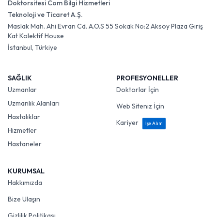
Doktorsitesi Com Bilgi Hizmetleri
Teknoloji ve Ticaret A.Ş.
Maslak Mah. Ahi Evran Cd. A.O.S 55 Sokak No:2 Aksoy Plaza Giriş
Kat Kolektif House
İstanbul, Türkiye
SAĞLIK
PROFESYONELLER
Uzmanlar
Doktorlar İçin
Uzmanlık Alanları
Web Siteniz İçin
Hastalıklar
Kariyer
İşe Alım
Hizmetler
Hastaneler
KURUMSAL
Hakkımızda
Bize Ulaşın
Gizlilik Politikası