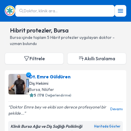
Doktor, klinik ara...
Hibrit protezler, Bursa
Bursa
içinde toplam
5
Hibrit protezler
uygulayan doktor -
uzman bulundu
Filtrele
Akıllı Sıralama
Dt. Emre Güldüren
Diş Hekimi
Bursa
, Nilüfer
5
(
178
Değerlendirme)
Doktor Emre bey ve ekibi son derece profesyonel bir
Devamı
şekilde...
Klinik Bursa Ağız ve Diş Sağlığı Polikliniği
Haritada Göster