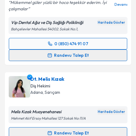
Mükemmel güler yüzlü bir hoca teşekkür ederim. İyi
Devamı
çalışmalar
Vip Dental Ağız ve Diş Sağlığı Polikliniği
Haritada Göster
Bahçelievler Mahallesi 54002. Sokak No:1,
0 (850) 474 91 07
Randevu Takvimi Talebi
Randevu Talep Et
Dt. Seren Polater
için randevu takvimi talebi
oluşturun. Size bu uzmandan randevu almanız için bir
Dt. Melis Kızak
takvim hazırlandığında e-posta ile bilgilendireceğiz.
Diş Hekimi
E-posta Adresiniz
Adana
, Sarıçam
Melis Kızak Muayenehanesi
Haritada Göster
Mehmet Akif Ersoy Mahallesi 127 Sokak No:11/A
Kişisel verilerimin işlenmesine ilişkin
Aydınlatma
Metni
'ni okudum ve kişisel verilerimin belirtilen
Randevu Talep Et
kapsamda işlenmesini kabul ediyorum.