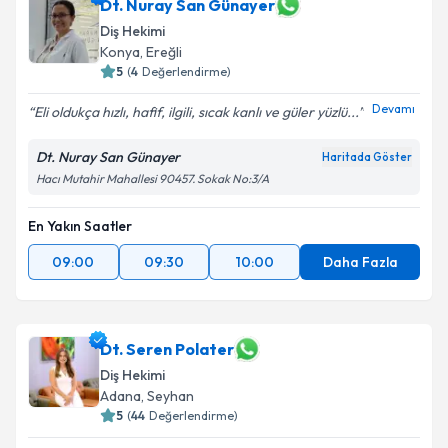
Dt. Nuray San Günayer
Diş Hekimi
Konya
, Ereğli
5
(
4
Değerlendirme)
Devamı
Eli oldukça hızlı, hafif, ilgili, sıcak kanlı ve güler yüzlü...
Dt. Nuray San Günayer
Haritada Göster
Hacı Mutahir Mahallesi 90457. Sokak No:3/A
En Yakın Saatler
09:00
09:30
10:00
Daha Fazla
Dt. Seren Polater
Diş Hekimi
Adana
, Seyhan
5
(
44
Değerlendirme)