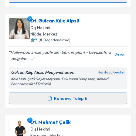
Randevu Takvimi Talebi
Takvim Talebini Gönder
Dt. Melis Kızak
için randevu takvimi talebi oluşturun.
Dt. Gülcan Kılıç Alpsü
Size bu uzmandan randevu almanız için bir takvim
Diş Hekimi
hazırlandığında e-posta ile bilgilendireceğiz.
Niğde
, Merkez
5
(
8
Değerlendirme)
E-posta Adresiniz
Hollywood Smile yaptırdım ben. implant - beyazlatma
Devamı
- dolgular -...
Gülcan Kılıç Alpsü Muayenehanesi
Haritada Göster
Kişisel verilerimin işlenmesine ilişkin
Aydınlatma
Kale Mah. Şefik Soyer Meydanı (Eski İmam Hatip Mey.) Kendirli
Metni
'ni okudum ve kişisel verilerimin belirtilen
Panorama Kat:3 Daire:16
kapsamda işlenmesini kabul ediyorum.
Randevu Talep Et
Randevu Takvimi Talebi
Takvim Talebini Gönder
Dt. Gülcan Kılıç Alpsü
için randevu takvimi talebi
Dt. Mehmet Çelik
oluşturun. Size bu uzmandan randevu almanız için bir
Diş Hekimi
takvim hazırlandığında e-posta ile bilgilendireceğiz.
Karaman
, Merkez