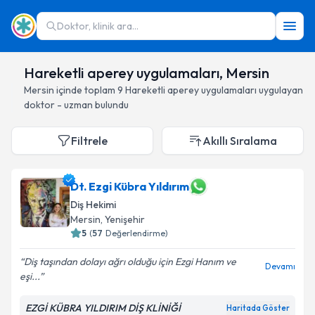
Doktor, klinik ara...
Hareketli aperey uygulamaları, Mersin
Mersin
içinde toplam
9
Hareketli aperey uygulamaları
uygulayan
doktor - uzman bulundu
Filtrele
Akıllı Sıralama
Dt. Ezgi Kübra Yıldırım
Diş Hekimi
Mersin
, Yenişehir
5
(
57
Değerlendirme)
Diş taşından dolayı ağrı olduğu için Ezgi Hanım ve
Devamı
eşi...
EZGİ KÜBRA YILDIRIM DİŞ KLİNİĞİ
Haritada Göster