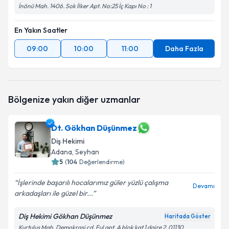
İnönü Mah. 1406. Sok İlker Apt. No:25 İç Kapı No : 1
En Yakın Saatler
09:00
10:00
11:00
Daha Fazla
Bölgenize yakın diğer uzmanlar
Dt. Gökhan Düşünmez
Diş Hekimi
Adana
, Seyhan
5
(
104
Değerlendirme)
İşlerinde başarılı hocalarımız güler yüzlü çalışma
Devamı
arkadaşları ile güzel bir...
Diş Hekimi Gökhan Düşünmez
Haritada Göster
Kurtuluş Mah. Demokrasi cd. Ful apt. A blok kat 1 daire 2, 01130