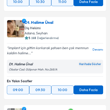
10:00
10:30
11:00
Daha Fazla
Dt. Halime Ünal
Diş Hekimi
Adana
, Seyhan
5
(
68
Değerlendirme)
implant için gittim korkarak şahsen ben çok memnun
Devamı
kaldim halime...
Dt. Halime Ünal
Haritada Göster
Obalar Cad. Gülpınar Mah. No:268/A
En Yakın Saatler
09:00
09:30
10:00
Daha Fazla