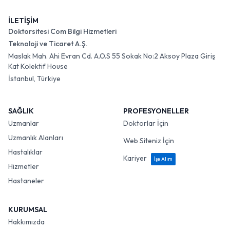
İLETİŞİM
Doktorsitesi Com Bilgi Hizmetleri
Teknoloji ve Ticaret A.Ş.
Maslak Mah. Ahi Evran Cd. A.O.S 55 Sokak No:2 Aksoy Plaza Giriş
Kat Kolektif House
İstanbul, Türkiye
SAĞLIK
PROFESYONELLER
Uzmanlar
Doktorlar İçin
Uzmanlık Alanları
Web Siteniz İçin
Hastalıklar
Kariyer
İşe Alım
Hizmetler
Hastaneler
KURUMSAL
Hakkımızda