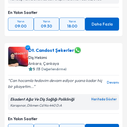
En Yakın Saatler
Yarın
Yarın
Yarın
Daha Fazla
09:00
09:30
18:00
Dt. Candost Şekerler
Diş Hekimi
Ankara
, Çankaya
5
(
13
Değerlendirme)
Can hocamla tedavim devam ediyor şuana kadar hiç
Devamı
bir şikayetim...
Ekadent Ağız Ve Diş Sağlığı Polikliniği
Haritada Göster
Karapınar, Dikmen Cd No:440 D:A
En Yakın Saatler