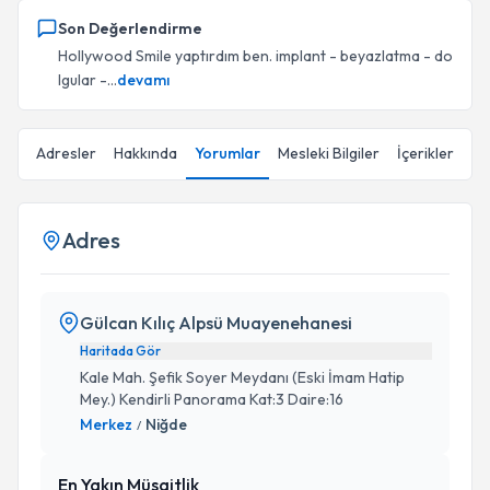
Son Değerlendirme
Hollywood Smile yaptırdım ben. implant - beyazlatma - do
lgular -...
devamı
Adresler
Hakkında
Yorumlar
Mesleki Bilgiler
İçerikler
Adres
Gülcan Kılıç Alpsü Muayenehanesi
Haritada Gör
Kale Mah. Şefik Soyer Meydanı (Eski İmam Hatip
Mey.) Kendirli Panorama Kat:3 Daire:16
Merkez
Niğde
/
En Yakın Müsaitlik