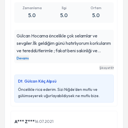
Zamanlama
İlgi
Ortam
5.0
5.0
5.0
Gülcan Hocama öncelikle çok selamlar ve
sevgiler.İlk geldiğim günü hatırlıyorum korkularım
ve tereddütlerimle ; fakat beni sakinliği ve
yapılacak her işlemi en ince detayına kadar
Devamı
anlatışı, avantajları, dezavantajları, riskleri her
Şikayet Et
şeyi anlatarak ne tereddüt bıraktı ne korku.Genç
yaşta ne yazıkki dişlerimi kaybettim ve
Dt. Gülcan Kılıç Alpsü
implantlarımı, üstündeki dişlerimi, dolgularımı
Öncelikle rica ederim. Sizi Niğde'den mutlu ve
yaparak bana çok büyük sevinç kaynağı oldunuz.
gülümseyerek uğurlayabildiysek ne mutlu bize.
Elinize emeğinize sağlık.
A*** Z***
16.07.2021