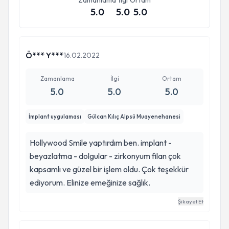
Zamanlama
İlgi
Ortam
5.0
5.0
5.0
Ö*** Y***
16.02.2022
Zamanlama
İlgi
Ortam
5.0
5.0
5.0
İmplant uygulaması
Gülcan Kılıç Alpsü Muayenehanesi
Hollywood Smile yaptırdım ben. implant -
beyazlatma - dolgular - zirkonyum filan çok
kapsamlı ve güzel bir işlem oldu. Çok teşekkür
ediyorum. Elinize emeğinize sağlık.
Şikayet Et