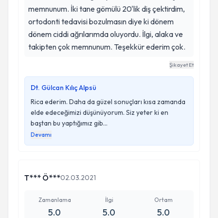
memnunum. İki tane gömülü 20'lik diş çektirdim,
ortodonti tedavisi bozulmasın diye ki dönem
dönem ciddi ağrılarımda oluyordu. İlgi, alaka ve
takipten çok memnunum. Teşekkür ederim çok.
Şikayet Et
Dt. Gülcan Kılıç Alpsü
Rica ederim. Daha da güzel sonuçları kısa zamanda
elde edeceğimizi düşünüyorum. Siz yeter ki en
baştan bu yaptığımız gib...
Devamı
T*** Ö***
02.03.2021
Zamanlama
İlgi
Ortam
5.0
5.0
5.0