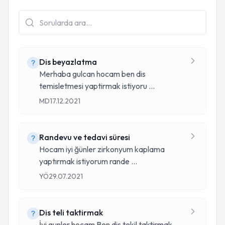
Dis beyazlatma
Merhaba gulcan hocam ben dis
temisletmesi yaptirmak istiyoru
...
MD
17.12.2021
Randevu ve tedavi süresi
Hocam iyi ğünler zirkonyum kaplama
yaptırmak istiyorum rande
...
YÖ
29.07.2021
Dis teli taktirmak
İyi gunler hocam Ben dis tekil taktirmak