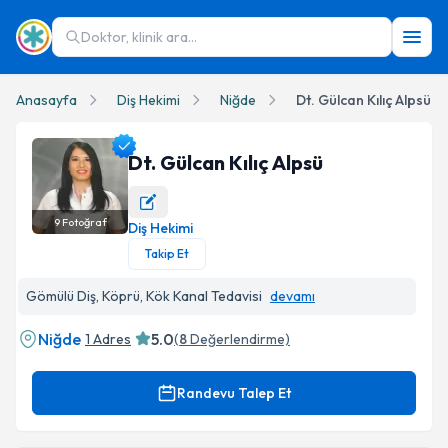
Doktor, klinik ara...
Anasayfa
Diş Hekimi
Niğde
Dt. Gülcan Kılıç Alpsü
Dt. Gülcan Kılıç Alpsü
9
Fotoğraf
Diş Hekimi
Dt. Gülcan Kılıç Alpsü Profil Fotoğrafı
Takip Et
Gömülü Diş, Köprü, Kök Kanal Tedavisi
devamı
Niğde
5.0
1 Adres
(
8
Değerlendirme)
Randevu Talep Et