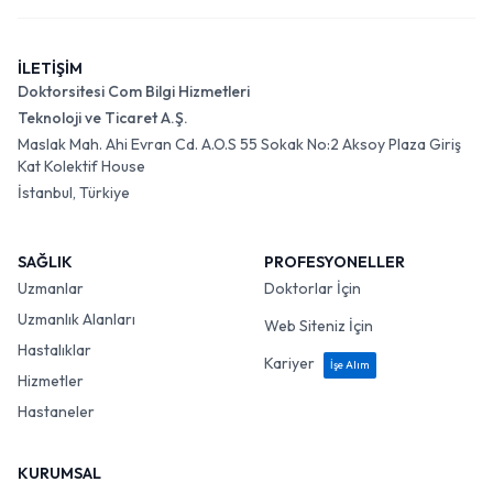
İLETİŞİM
Doktorsitesi Com Bilgi Hizmetleri
Teknoloji ve Ticaret A.Ş.
Maslak Mah. Ahi Evran Cd. A.O.S 55 Sokak No:2 Aksoy Plaza Giriş
Kat Kolektif House
İstanbul, Türkiye
SAĞLIK
PROFESYONELLER
Uzmanlar
Doktorlar İçin
Uzmanlık Alanları
Web Siteniz İçin
Hastalıklar
Kariyer
İşe Alım
Hizmetler
Hastaneler
KURUMSAL