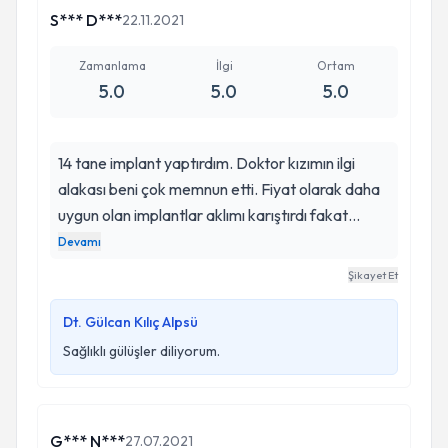
S*** D***
22.11.2021
Zamanlama
İlgi
Ortam
5.0
5.0
5.0
14 tane implant yaptırdım. Doktor kızımın ilgi
alakası beni çok memnun etti. Fiyat olarak daha
uygun olan implantlar aklımı karıştırdı fakat
oğlum araştırdı çaktığı implantlar en kalitelisiymiş
Devamı
ve ben doktor hanımı dinlediğim için çok
Şikayet Et
mutluyum. Yemek yiyebiliyorum rahat rahat,
gülebiliyorum. Protez kısmı için zirkonyumdan
Dt. Gülcan Kılıç Alpsü
başka yapmam dedi saolsun. Çok memnunum.
Sağlıklı gülüşler diliyorum.
Ellerine sağlık.
G*** N***
27.07.2021