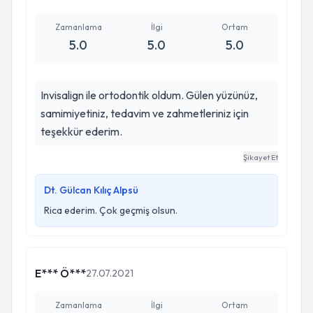
Zamanlama
İlgi
Ortam
5.0
5.0
5.0
Invisalign ile ortodontik oldum. Gülen yüzünüz,
samimiyetiniz, tedavim ve zahmetleriniz için
teşekkür ederim.
Şikayet Et
Dt. Gülcan Kılıç Alpsü
Rica ederim. Çok geçmiş olsun.
E*** Ö***
27.07.2021
Zamanlama
İlgi
Ortam