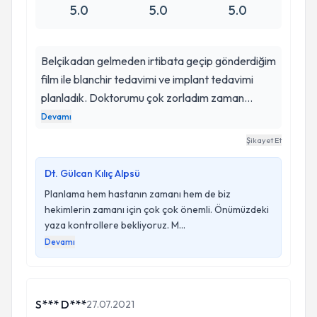
5.0
5.0
5.0
Belçikadan gelmeden irtibata geçip gönderdiğim
film ile blanchir tedavimi ve implant tedavimi
planladık. Doktorumu çok zorladım zaman
konusunda ama tam istedigim gibi 1 ay içerisinde
Devamı
implantımı ve beyazlatmamı tamamladık. Çok
Şikayet Et
memnunum Allah razı olsun. Ayrıca belçikada en
kaliteli dedikleri implantı niğdemizde yaptırmam
Dt. Gülcan Kılıç Alpsü
beni çok mutlu.
Planlama hem hastanın zamanı hem de biz
hekimlerin zamanı için çok çok önemli. Önümüzdeki
yaza kontrollere bekliyoruz. M...
Devamı
S*** D***
27.07.2021