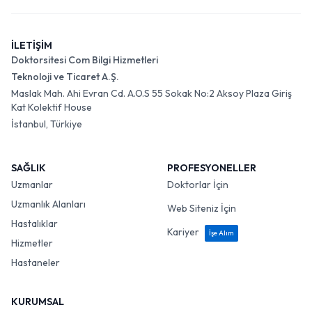
İLETİŞİM
Doktorsitesi Com Bilgi Hizmetleri
Teknoloji ve Ticaret A.Ş.
Maslak Mah. Ahi Evran Cd. A.O.S 55 Sokak No:2 Aksoy Plaza Giriş
Kat Kolektif House
İstanbul, Türkiye
SAĞLIK
PROFESYONELLER
Uzmanlar
Doktorlar İçin
Uzmanlık Alanları
Web Siteniz İçin
Hastalıklar
Kariyer
İşe Alım
Hizmetler
Hastaneler
KURUMSAL