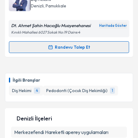
Denizli
, Pamukkale
Dt. Ahmet Şahin Hacıoğlu Muayenehanesi
Haritada Göster
Kınıklı Mahallesi 6027 Sokak No:19 Daire:4
Randevu Talep Et
Randevu Takvimi Talebi
Dt. Ahmet Şahin Hacıoğlu
için randevu takvimi talebi
oluşturun. Size bu uzmandan randevu almanız için bir
İlgili Branşlar
takvim hazırlandığında e-posta ile bilgilendireceğiz.
Diş Hekimi
Pedodonti (Çocuk Diş Hekimliği)
4
1
E-posta Adresiniz
Denizli İlçeleri
Kişisel verilerimin işlenmesine ilişkin
Aydınlatma
Merkezefendi
Metni
'ni okudum ve kişisel verilerimin belirtilen
Hareketli aperey uygulamaları