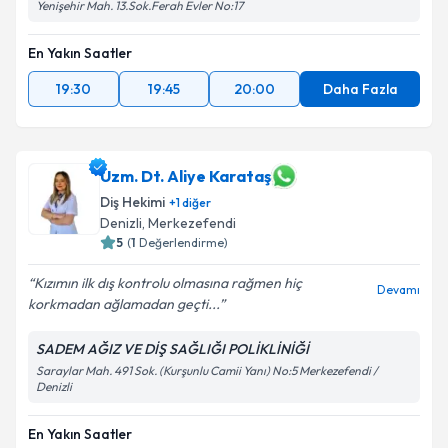
Yenişehir Mah. 13.Sok.Ferah Evler No:17
En Yakın Saatler
19:30
19:45
20:00
Daha Fazla
Uzm. Dt. Aliye Karataş
Diş Hekimi
+
1
diğer
Denizli
, Merkezefendi
5
(
1
Değerlendirme)
Kızımın ilk dış kontrolu olmasına rağmen hiç
Devamı
korkmadan ağlamadan geçti...
SADEM AĞIZ VE DİŞ SAĞLIĞI POLİKLİNİĞİ
Saraylar Mah. 491 Sok. (Kurşunlu Camii Yanı) No:5 Merkezefendi /
Denizli
En Yakın Saatler