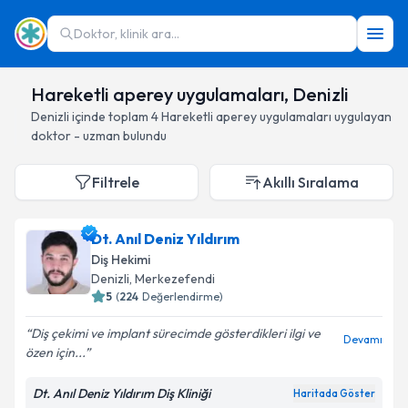
Doktor, klinik ara...
Hareketli aperey uygulamaları, Denizli
Denizli
içinde toplam
4
Hareketli aperey uygulamaları
uygulayan
doktor - uzman bulundu
Filtrele
Akıllı Sıralama
Dt. Anıl Deniz Yıldırım
Diş Hekimi
Denizli
, Merkezefendi
5
(
224
Değerlendirme)
Diş çekimi ve implant sürecimde gösterdikleri ilgi ve
Devamı
özen için...
Dt. Anıl Deniz Yıldırım Diş Kliniği
Haritada Göster