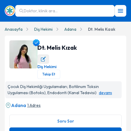
Doktor, klinik ara...
Anasayfa
Diş Hekimi
Adana
Dt. Melis Kızak
Dt. Melis Kızak
Diş Hekimi
Dt. Melis Kızak Profil Fotoğrafı
Takip Et
Çocuk Diş Hekimliği Uygulamaları, Botilinum Toksin
Uygulaması (Botoks), Endodonti (Kanal Tedavisi)
devamı
Adana
1 Adres
Soru Sor