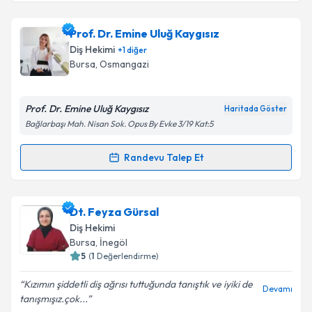
Prof. Dr. Emine Uluğ Kaygısız
Diş Hekimi
+
1
diğer
Bursa
, Osmangazi
Prof. Dr. Emine Uluğ Kaygısız
Haritada Göster
Bağlarbaşı Mah. Nisan Sok. Opus By Evke 3/19 Kat:5
Randevu Talep Et
Randevu Takvimi Talebi
Prof. Dr. Emine Uluğ Kaygısız
için randevu takvimi
Dt. Feyza Gürsal
talebi oluşturun. Size bu uzmandan randevu almanız
Diş Hekimi
için bir takvim hazırlandığında e-posta ile
Bursa
, İnegöl
bilgilendireceğiz.
5
(
1
Değerlendirme)
E-posta Adresiniz
Kızımın şiddetli diş ağrısı tuttuğunda tanıştık ve iyiki de
Devamı
tanışmışız.çok...