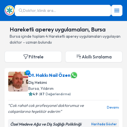
Doktor, klinik ara...
Hareketli aperey uygulamaları, Bursa
Bursa
içinde toplam
4
Hareketli aperey uygulamaları
uygulayan
doktor - uzman bulundu
Filtrele
Akıllı Sıralama
Dt. Hakkı Nail Özen
Diş Hekimi
Bursa
, Yıldırım
4.9
(
87
Değerlendirme)
Cok rahat cok profesyonel doktorumuz ve
Devamı
calışanlarına teşekkür ederim
Özel Medeve Ağız ve Diş Sağlığı Polikliniği
Haritada Göster