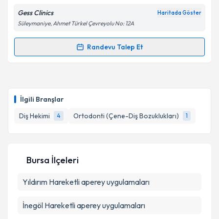
Gess Clinics
Haritada Göster
Süleymaniye, Ahmet Türkel Çevreyolu No: 12A
Kişisel verilerimin işlenmesine ilişkin
Aydınlatma
Metni
'ni okudum ve kişisel verilerimin belirtilen
kapsamda işlenmesini kabul ediyorum.
Randevu Talep Et
Randevu Takvimi Talebi
Takvim Talebini Gönder
Dt. Feyza Gürsal
için randevu takvimi talebi
oluşturun. Size bu uzmandan randevu almanız için bir
İlgili Branşlar
takvim hazırlandığında e-posta ile bilgilendireceğiz.
Diş Hekimi
Ortodonti (Çene-Diş Bozuklukları)
4
1
E-posta Adresiniz
Bursa İlçeleri
Kişisel verilerimin işlenmesine ilişkin
Aydınlatma
Yıldırım
Metni
Hareketli aperey uygulamaları
'ni okudum ve kişisel verilerimin belirtilen
kapsamda işlenmesini kabul ediyorum.
İnegöl
Hareketli aperey uygulamaları