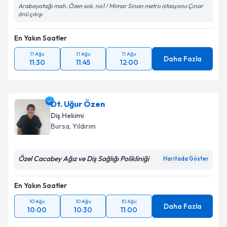
Arabayatağı mah. Özen sok. no1 / Mimar Sinan metro istasyonu Çınar
önü çıkışı
En Yakın Saatler
11 Ağu
11 Ağu
11 Ağu
Daha Fazla
11:30
11:45
12:00
Dt. Uğur Özen
Diş Hekimi
Bursa
, Yıldırım
Özel Cacabey Ağız ve Diş Sağlığı Polikliniği
Haritada Göster
En Yakın Saatler
10 Ağu
10 Ağu
10 Ağu
Daha Fazla
10:00
10:30
11:00