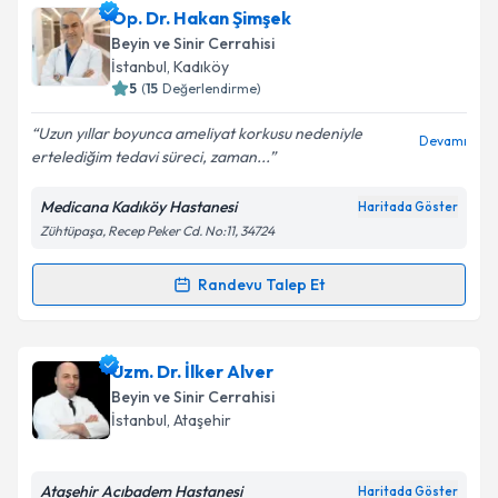
Op. Dr. Hakan Şimşek
Beyin ve Sinir Cerrahisi
İstanbul
, Kadıköy
5
(
15
Değerlendirme)
Uzun yıllar boyunca ameliyat korkusu nedeniyle
Devamı
ertelediğim tedavi süreci, zaman...
Medicana Kadıköy Hastanesi
Haritada Göster
Zühtüpaşa, Recep Peker Cd. No:11, 34724
Randevu Talep Et
Randevu Takvimi Talebi
Op. Dr. Hakan Şimşek
için randevu takvimi talebi
Uzm. Dr. İlker Alver
oluşturun. Size bu uzmandan randevu almanız için bir
Beyin ve Sinir Cerrahisi
takvim hazırlandığında e-posta ile bilgilendireceğiz.
İstanbul
, Ataşehir
E-posta Adresiniz
Ataşehir Acıbadem Hastanesi
Haritada Göster