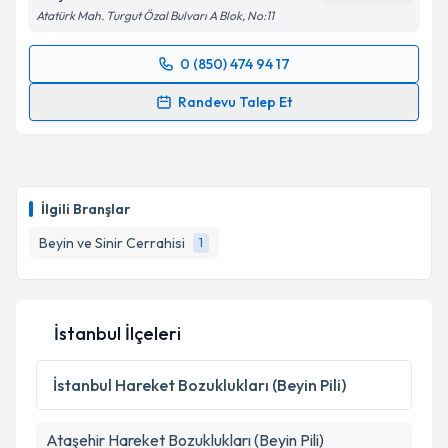
Atatürk Mah. Turgut Özal Bulvarı A Blok, No:11
Kişisel verilerimin işlenmesine ilişkin
Aydınlatma
0 (850) 474 94 17
Randevu Takvimi Talebi
Metni
'ni okudum ve kişisel verilerimin belirtilen
Randevu Talep Et
kapsamda işlenmesini kabul ediyorum.
Uzm. Dr. İlker Alver
için randevu takvimi talebi
oluşturun. Size bu uzmandan randevu almanız için bir
Takvim Talebini Gönder
takvim hazırlandığında e-posta ile bilgilendireceğiz.
İlgili Branşlar
E-posta Adresiniz
Beyin ve Sinir Cerrahisi
1
Kişisel verilerimin işlenmesine ilişkin
Aydınlatma
İstanbul İlçeleri
Metni
'ni okudum ve kişisel verilerimin belirtilen
kapsamda işlenmesini kabul ediyorum.
İstanbul
Hareket Bozuklukları (Beyin Pili)
Takvim Talebini Gönder
Ataşehir
Hareket Bozuklukları (Beyin Pili)