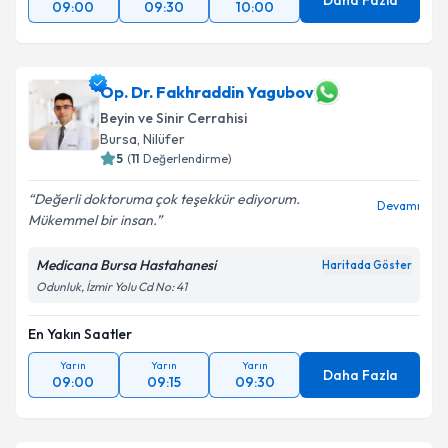
Daha Fazla
09:00
09:30
10:00
Takvim Talebini Gönder
Op. Dr. Fakhraddin Yagubov
Beyin ve Sinir Cerrahisi
Bursa
, Nilüfer
5
(
11
Değerlendirme)
Değerli doktoruma çok teşekkür ediyorum.
Devamı
Mükemmel bir insan.
Medicana Bursa Hastahanesi
Haritada Göster
Odunluk, İzmir Yolu Cd No: 41
En Yakın Saatler
Yarın
Yarın
Yarın
Daha Fazla
09:00
09:15
09:30