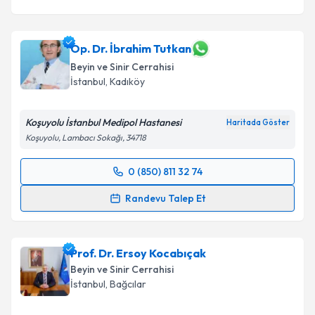
Op. Dr. İbrahim Tutkan
Beyin ve Sinir Cerrahisi
İstanbul
, Kadıköy
Koşuyolu İstanbul Medipol Hastanesi
Haritada Göster
Koşuyolu, Lambacı Sokağı, 34718
0 (850) 811 32 74
Randevu Takvimi Talebi
Randevu Talep Et
Op. Dr. İbrahim Tutkan
için randevu takvimi talebi
oluşturun. Size bu uzmandan randevu almanız için bir
Prof. Dr. Ersoy Kocabıçak
takvim hazırlandığında e-posta ile bilgilendireceğiz.
Beyin ve Sinir Cerrahisi
E-posta Adresiniz
İstanbul
, Bağcılar