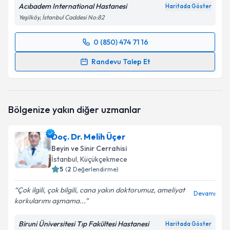
Acıbadem International Hastanesi
Haritada Göster
Yeşilköy, İstanbul Caddesi No:82
0 (850) 474 71 16
Randevu Takvimi Talebi
Randevu Talep Et
Dr. Barış Peker
için randevu takvimi talebi oluşturun.
Size bu uzmandan randevu almanız için bir takvim
hazırlandığında e-posta ile bilgilendireceğiz.
Bölgenize yakın diğer uzmanlar
E-posta Adresiniz
Doç. Dr. Melih Üçer
Beyin ve Sinir Cerrahisi
İstanbul
, Küçükçekmece
5
(
2
Değerlendirme)
Kişisel verilerimin işlenmesine ilişkin
Aydınlatma
Metni
'ni okudum ve kişisel verilerimin belirtilen
Çok ilgili, çok bilgili, cana yakın doktorumuz, ameliyat
kapsamda işlenmesini kabul ediyorum.
Devamı
korkularımı aşmama...
Biruni Üniversitesi Tıp Fakültesi Hastanesi
Takvim Talebini Gönder
Haritada Göster