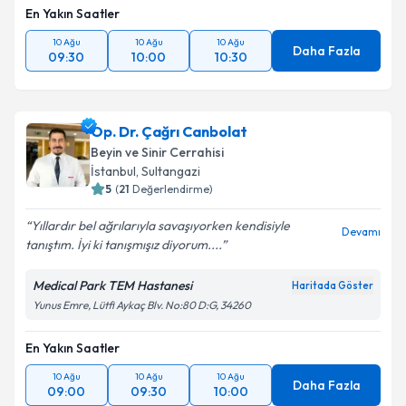
En Yakın Saatler
10 Ağu
10 Ağu
10 Ağu
Daha Fazla
09:30
10:00
10:30
Op. Dr. Çağrı Canbolat
Beyin ve Sinir Cerrahisi
İstanbul
, Sultangazi
5
(
21
Değerlendirme)
Yıllardır bel ağrılarıyla savaşıyorken kendisiyle
Devamı
tanıştım. İyi ki tanışmışız diyorum....
Medical Park TEM Hastanesi
Haritada Göster
Yunus Emre, Lütfi Aykaç Blv. No:80 D:G, 34260
En Yakın Saatler
10 Ağu
10 Ağu
10 Ağu
Daha Fazla
09:00
09:30
10:00