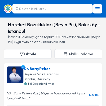
Doktor, klinik ara...
Hareket Bozuklukları (Beyin Pili), Bakırköy -
İstanbul
İstanbul
Bakırköy
içinde toplam
10
Hareket Bozuklukları (Beyin
Pili)
uygulayan doktor - uzman bulundu
Filtrele
Akıllı Sıralama
Dr. Barış Peker
Beyin ve Sinir Cerrahisi
İstanbul
, Bakırköy
5
(
1
Değerlendirme)
Dr. Barış Pekere ilgisi, bilgisi ve hastalarına yaklaşımı
Devamı
için gönülden...