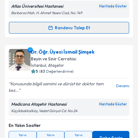
Atlas Üniversitesi Hastanesi
Haritada Göster
Barbaros Mah, H. Ahmet Yesevi Cad, No: 149
Kişisel verilerimin işlenmesine ilişkin
Aydınlatma
Metni
'ni okudum ve kişisel verilerimin belirtilen
Randevu Talep Et
kapsamda işlenmesini kabul ediyorum.
Randevu Takvimi Talebi
Takvim Talebini Gönder
Prof. Dr. Ersoy Kocabıçak
için randevu takvimi
Dr. Öğr. Üyesi İsmail Şimşek
talebi oluşturun. Size bu uzmandan randevu almanız
Beyin ve Sinir Cerrahisi
için bir takvim hazırlandığında e-posta ile
İstanbul
, Ataşehir
bilgilendireceğiz.
5
(
83
Değerlendirme)
E-posta Adresiniz
Konusunda bilgili samimi ve dürüst bir doktor tam
Devamı
kez...
Medicana Ataşehir Hastanesi
Haritada Göster
Küçükbakkalköy, Vedat Günyol Cd. No:24
Kişisel verilerimin işlenmesine ilişkin
Aydınlatma
Metni
'ni okudum ve kişisel verilerimin belirtilen
kapsamda işlenmesini kabul ediyorum.
En Yakın Saatler
Yarın
Yarın
Yarın