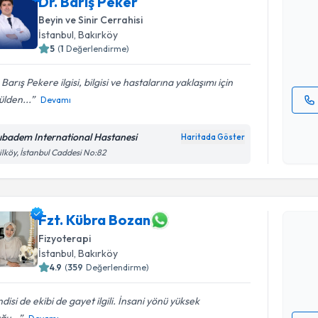
Dr. Barış Peker
uzmandan ra
Beyin ve Sinir Cerrahisi
posta ile bi
İstanbul
, Bakırköy
5
(
1
Değerlendirme)
E-posta Ad
 Barış Pekere ilgisi, bilgisi ve hastalarına yaklaşımı için
lden...
Devamı
Kişisel
okudum
ıbadem International Hastanesi
Haritada Göster
işlenm
ilköy, İstanbul Caddesi No:82
Randevu T
Fzt. Kübra Bozan
Fzt. Kübr
uzmandan ra
Fizyoterapi
posta ile bi
İstanbul
, Bakırköy
4.9
(
359
Değerlendirme)
E-posta Ad
disi de ekibi de gayet ilgili. İnsani yönü yüksek
ğu...