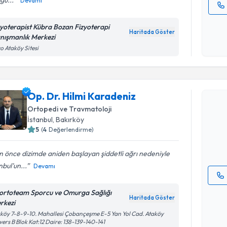
Devamı
Kişisel
zyoterapist Kübra Bozan Fizyoterapi
okudum
Haritada Göster
nışmanlık Merkezi
işlenm
o Ataköy Sitesi
Randevu T
Op. Dr. Hilmi Karadeniz
Op. Dr. Hi
Ortopedi ve Travmatoloji
Size bu uzm
İstanbul
, Bakırköy
hazırlandığ
5
(
4
Değerlendirme)
E-posta Ad
 önce dizimde aniden başlayan şiddetli ağrı nedeniyle
nbul'un...
Devamı
Kişisel
ortoteam Sporcu ve Omurga Sağlığı
Haritada Göster
okudum
rkezi
işlenm
köy 7-8-9-10. Mahallesi Çobançeşme E-5 Yan Yol Cad. Ataköy
ers B Blok Kat:12 Daire: 138-139-140-141