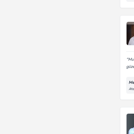
Mur
güze
Me
Ata