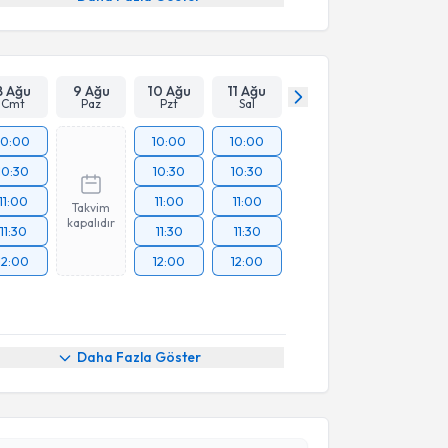
8 Ağu
9 Ağu
10 Ağu
11 Ağu
Cmt
Paz
Pzt
Sal
10:00
10:00
10:00
10:30
10:30
10:30
11:00
11:00
11:00
Takvim
kapalıdır
11:30
11:30
11:30
12:00
12:00
12:00
Daha Fazla Göster
akvimi Talebi
Peker
için randevu takvimi talebi oluşturun. Size bu