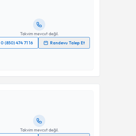
ndevu almanız için bir takvim hazırlandığında e-
lgilendireceğiz.
resiniz
Takvim mevcut değil.
0 (850) 474 71 16
Randevu Talep Et
 verilerimin işlenmesine ilişkin
Aydınlatma Metni
'ni
 ve kişisel verilerimin belirtilen kapsamda
esini kabul ediyorum.
akvimi Talebi
Takvim Talebini Gönder
a Bozan
için randevu takvimi talebi oluşturun. Size bu
ndevu almanız için bir takvim hazırlandığında e-
lgilendireceğiz.
resiniz
Takvim mevcut değil.