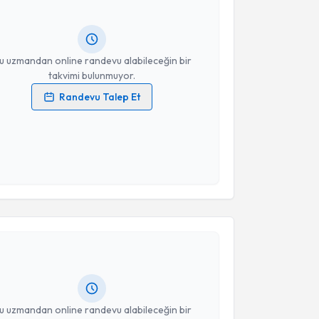
ında e-posta ile bilgilendireceğiz.
resiniz
u uzmandan online randevu alabileceğin bir
takvimi bulunmuyor.
Randevu Talep Et
 verilerimin işlenmesine ilişkin
Aydınlatma Metni
'ni
 ve kişisel verilerimin belirtilen kapsamda
esini kabul ediyorum.
Takvim Talebini Gönder
akvimi Talebi
Zekeriya Gür
için randevu takvimi talebi oluşturun.
andan randevu almanız için bir takvim
ında e-posta ile bilgilendireceğiz.
resiniz
u uzmandan online randevu alabileceğin bir