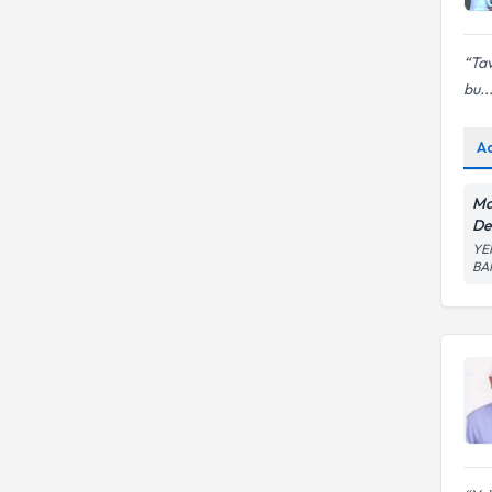
Tav
bu..
A
Ma
De
YE
BA