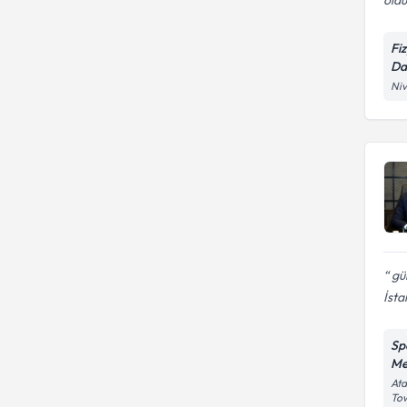
Fi
Da
Niv
gün
İsta
Sp
Me
Ata
Tow