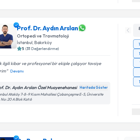
Prof. Dr. Aydın Arslan
Ortopedi ve Travmatoloji
İstanbul
, Bakırköy
5
(
31
Değerlendirme)
 ilgili kibar ve profesyonel bir ekiple çalışıyor tavsiye
rim
Devamı
of. Dr. Aydın Arslan Özel Muayenehanesi
Haritada Göster
anbul Ataköy 7-8-9 Kısım Mahallesi Çobançeşme E-5, Üniversite
 No: 20 A Blok Kat:6
Randevu T
Dr. Barış 