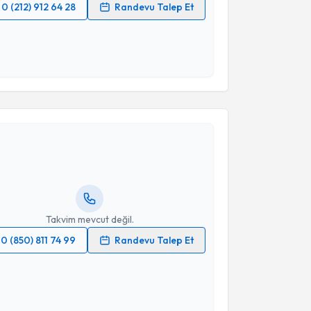
0 (212) 912 64 28
Randevu Talep Et
 verilerimin işlenmesine ilişkin
Aydınlatma Metni
'ni
 ve kişisel verilerimin belirtilen kapsamda
esini kabul ediyorum.
akvimi Talebi
Takvim Talebini Gönder
lmi Karadeniz
için randevu takvimi talebi oluşturun.
andan randevu almanız için bir takvim
ında e-posta ile bilgilendireceğiz.
resiniz
Takvim mevcut değil.
0 (850) 811 74 99
Randevu Talep Et
 verilerimin işlenmesine ilişkin
Aydınlatma Metni
'ni
 ve kişisel verilerimin belirtilen kapsamda
esini kabul ediyorum.