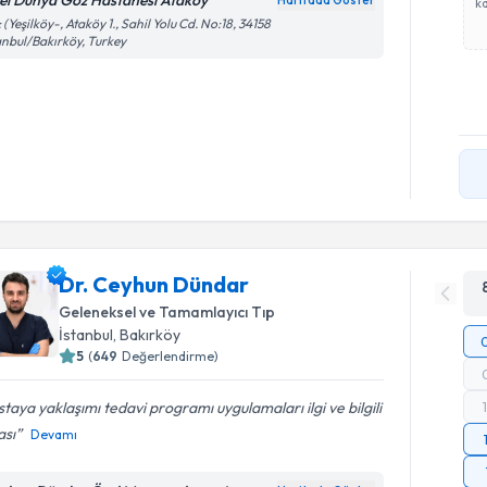
el Dünya Göz Hastanesi Ataköy
Haritada Göster
ka
 (Yeşilköy-, Ataköy 1., Sahil Yolu Cd. No:18, 34158
anbul/Bakırköy, Turkey
Dr. Ceyhun Dündar
Geleneksel ve Tamamlayıcı Tıp
İstanbul
, Bakırköy
5
(
649
Değerlendirme)
taya yaklaşımı tedavi programı uygulamaları ilgi ve bilgili
ası
Devamı