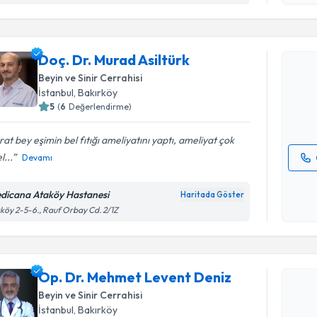
Randevu T
Doç. Dr. M
Doç. Dr. Murad Asiltürk
Size bu uzm
Beyin ve Sinir Cerrahisi
hazırlandığ
İstanbul
, Bakırköy
5
(
6
Değerlendirme)
E-posta Ad
at bey eşimin bel fıtığı ameliyatını yaptı, ameliyat çok
l...
Devamı
Kişisel
okudum
dicana Ataköy Hastanesi
Haritada Göster
işlenm
köy 2-5-6., Rauf Orbay Cd. 2/1Z
Randevu T
Op. Dr. Mehmet Levent Deniz
Beyin ve Sinir Cerrahisi
Op. Dr. M
İstanbul
, Bakırköy
oluşturun. 