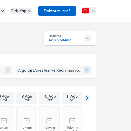
Giriş Yap
Doktor musun?
Sıralama
Akıllı Sıralama
Algoloji (Anestezi ve Reanimasyon)
5
3
8 Ağu
9 Ağu
10 Ağu
11 Ağu
Cmt
Paz
Pzt
Sal
Takvim
Takvim
Takvim
Takvim