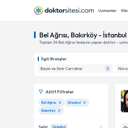
Uzmanlar
Klin
Bel Ağrısı, Bakırköy - İstanbul
Toplam
34
Bel Ağrısı
tedavisi yapan doktor - uzm
İlgili Branşlar
Beyin ve Sinir Cerrahisi
Nörol
5
Aktif Filtreler
Bel Ağrısı
İstanbul
Bakırköy
Şehir
İstanbul