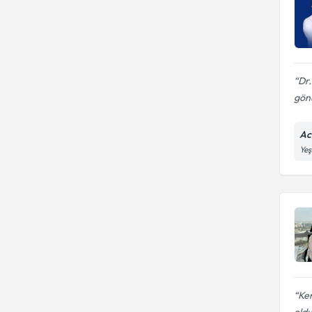
Dr.
gönü
Ac
Yeş
Ken
oldu