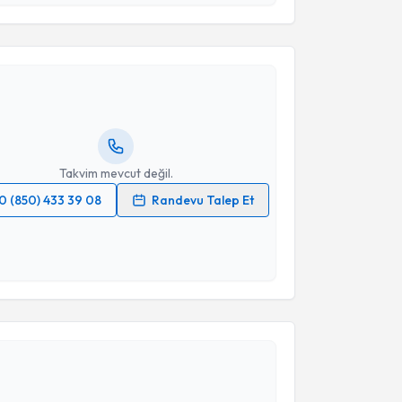
akvimi Talebi
Takvim Talebini Gönder
urad Asiltürk
için randevu takvimi talebi oluşturun.
andan randevu almanız için bir takvim
ında e-posta ile bilgilendireceğiz.
resiniz
Takvim mevcut değil.
0 (850) 433 39 08
Randevu Talep Et
 verilerimin işlenmesine ilişkin
Aydınlatma Metni
'ni
 ve kişisel verilerimin belirtilen kapsamda
esini kabul ediyorum.
Takvim Talebini Gönder
akvimi Talebi
ehmet Levent Deniz
için randevu takvimi talebi
Size bu uzmandan randevu almanız için bir takvim