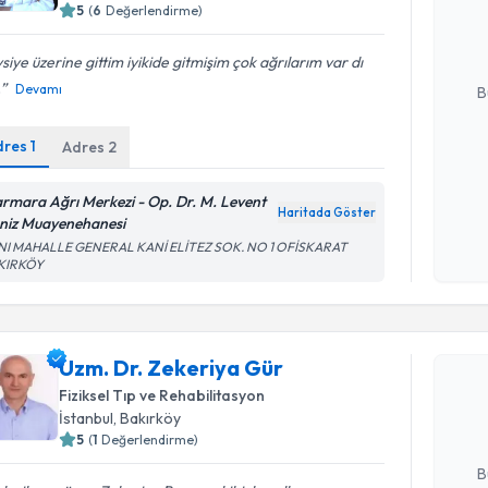
5
(
6
Değerlendirme)
hazırlandığ
siye üzerine gittim iyikide gitmişim çok ağrılarım var dı
E-posta Ad
.
Devamı
B
dres
1
Adres
2
Kişisel
okudum
rmara Ağrı Merkezi - Op. Dr. M. Levent
Haritada Göster
işlenm
niz Muayenehanesi
NI MAHALLE GENERAL KANİ ELİTEZ SOK. NO 1 OFİSKARAT
KIRKÖY
Randevu T
Uzm. Dr. 
Uzm. Dr. Zekeriya Gür
Size bu uzm
Fiziksel Tıp ve Rehabilitasyon
hazırlandığ
İstanbul
, Bakırköy
5
(
1
Değerlendirme)
E-posta Ad
B