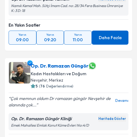
Namık Kemal Mah. Sütçi İmam Cad. no: 28/34 Fera Business Ümraniye
K: 3 D: 18
En Yakın Saatler
Yarın
Yarın
Yarın
Daha Fazla
09:00
09:20
11:00
Op. Dr. Ramazan Güngör
Kadın Hastalıkları ve Doğum
Nevşehir
,
Merkez
5
(
76
Değerlendirme)
Çok memnun oldum Dr ramazan güngör Nevşehir de
Devamı
alanında çok...
Op. Dr. Ramazan Güngör Kliniği
Haritada Göster
Emek Mahallesi Emlak Konut Küme Evleri No:4/D