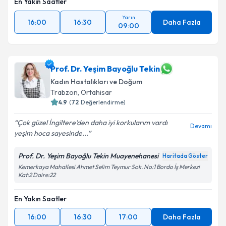
En Yakın Saatler
Yarın
16:00
16:30
Daha Fazla
09:00
Prof. Dr. Yeşim Bayoğlu Tekin
Kadın Hastalıkları ve Doğum
Trabzon
,
Ortahisar
4.9
(
72
Değerlendirme)
Çok güzel İngiltere’den daha iyi korkularım vardı
Devamı
yeşim hoca sayesinde...
Prof. Dr. Yeşim Bayoğlu Tekin Muayenehanesi
Haritada Göster
Kemerkaya Mahallesi Ahmet Selim Teymur Sok. No:1 Bordo İş Merkezi
Kat:2 Daire:22
En Yakın Saatler
16:00
16:30
17:00
Daha Fazla