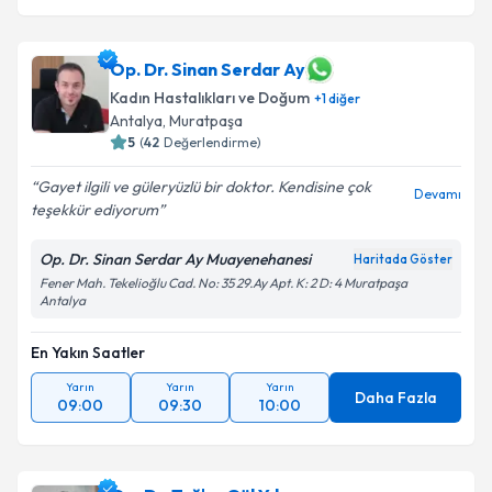
Op. Dr. Sinan Serdar Ay
Kadın Hastalıkları ve Doğum
+
1
diğer
Antalya
,
Muratpaşa
5
(
42
Değerlendirme)
Gayet ilgili ve güleryüzlü bir doktor. Kendisine çok
Devamı
teşekkür ediyorum
Op. Dr. Sinan Serdar Ay Muayenehanesi
Haritada Göster
Fener Mah. Tekelioğlu Cad. No: 35 29.Ay Apt. K: 2 D: 4 Muratpaşa
Antalya
En Yakın Saatler
Yarın
Yarın
Yarın
Daha Fazla
09:00
09:30
10:00