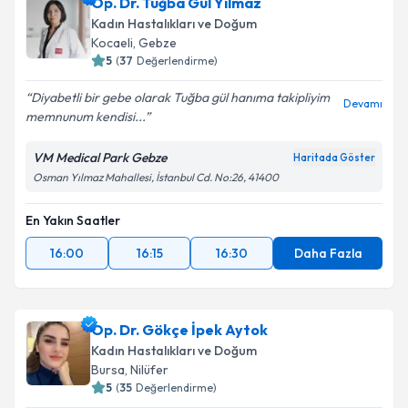
Op. Dr. Tuğba Gül Yılmaz
Kadın Hastalıkları ve Doğum
Kocaeli
,
Gebze
5
(
37
Değerlendirme)
Diyabetli bir gebe olarak Tuğba gül hanıma takipliyim
Devamı
memnunum kendisi...
VM Medical Park Gebze
Haritada Göster
Osman Yılmaz Mahallesi, İstanbul Cd. No:26, 41400
En Yakın Saatler
16:00
16:15
16:30
Daha Fazla
Op. Dr. Gökçe İpek Aytok
Kadın Hastalıkları ve Doğum
Bursa
,
Nilüfer
5
(
35
Değerlendirme)