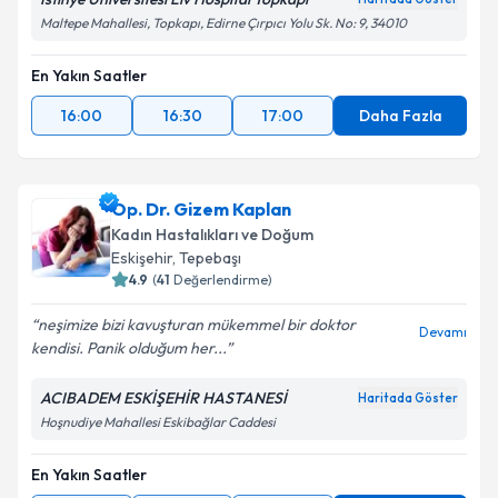
Maltepe Mahallesi, Topkapı, Edirne Çırpıcı Yolu Sk. No: 9, 34010
En Yakın Saatler
16:00
16:30
17:00
Daha Fazla
Op. Dr. Gizem Kaplan
Kadın Hastalıkları ve Doğum
Eskişehir
,
Tepebaşı
4.9
(
41
Değerlendirme)
neşimize bizi kavuşturan mükemmel bir doktor
Devamı
kendisi. Panik olduğum her...
ACIBADEM ESKİŞEHİR HASTANESİ
Haritada Göster
Hoşnudiye Mahallesi Eskibağlar Caddesi
En Yakın Saatler