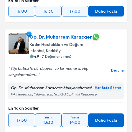
En Yakın Saatler
16:00
16:30
17:00
Daha Fazla
Op. Dr. Muharrem Karacaer
Kadın Hastalıkları ve Doğum
İstanbul
,
Kadıköy
4.9
(
7
Değerlendirme)
Tüp bebekte bir duayen ve bir numara. Hiç
Devamı
sorgulamadan...
Op. Dr. Muharrem Karacaer Muayenehanesi
Haritada Göster
Fikirtepe mah, Yıldırım sok, No:10/3 Optimist Residence
En Yakın Saatler
Yarın
Yarın
17:30
Daha Fazla
13:30
14:00