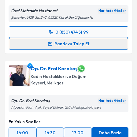
Özel Metrolife Hastanesi
Haritada Göster
Şenevler, 6129. Sk. 2-C, 63320 Karaköprü/Şanlıurfa
0 (850) 474 51 99
Randevu Takvimi Talebi
Randevu Talep Et
Op. Dr. Kenan Gengeç
için randevu takvimi talebi
oluşturun. Size bu uzmandan randevu almanız için bir
takvim hazırlandığında e-posta ile bilgilendireceğiz.
Op. Dr. Erol Karakaş
Kadın Hastalıkları ve Doğum
E-posta Adresiniz
Kayseri
,
Melikgazi
Op. Dr. Erol Karakaş
Haritada Göster
Alpaslan Mah. Aşık Veysel Bulvarı 21/A Melikgazi/Kayseri
Kişisel verilerimin işlenmesine ilişkin
Aydınlatma
Metni
'ni okudum ve kişisel verilerimin belirtilen
En Yakın Saatler
kapsamda işlenmesini kabul ediyorum.
16:00
16:30
17:00
Daha Fazla