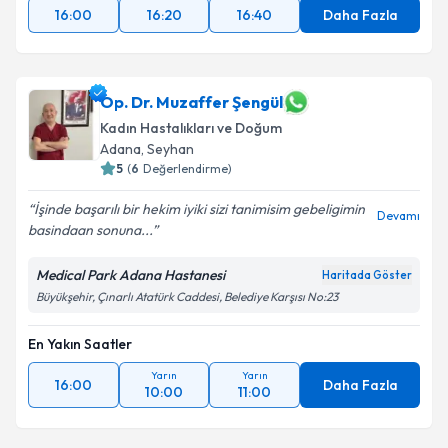
16:00
16:20
16:40
Daha Fazla
Op. Dr. Muzaffer Şengül
Kadın Hastalıkları ve Doğum
Adana
,
Seyhan
5
(
6
Değerlendirme)
İşinde başarılı bir hekim iyiki sizi tanimisim gebeligimin
Devamı
basindaan sonuna...
Medical Park Adana Hastanesi
Haritada Göster
Büyükşehir, Çınarlı Atatürk Caddesi, Belediye Karşısı No:23
En Yakın Saatler
Yarın
Yarın
16:00
Daha Fazla
10:00
11:00