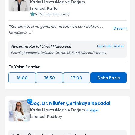
Kadın Hastalıkları ve Doğum
İstanbul
,
Kartal
5
(
3
Değerlendirme)
Kendimi özel ve güvende hissettiren can doktor. . .
Devamı
Kendisinin...
Avicenna Kartal Umut Hastanesi
Haritada Göster
Petroliş Mahallesi, Üsküdar Cd. No:45, 34862 Kartal/İstanbul,
En Yakın Saatler
16:00
16:30
17:00
Daha Fazla
Doç. Dr. Nilüfer Çetinkaya Kocadal
Kadın Hastalıkları ve Doğum
+
1
diğer
İstanbul
,
Kadıköy