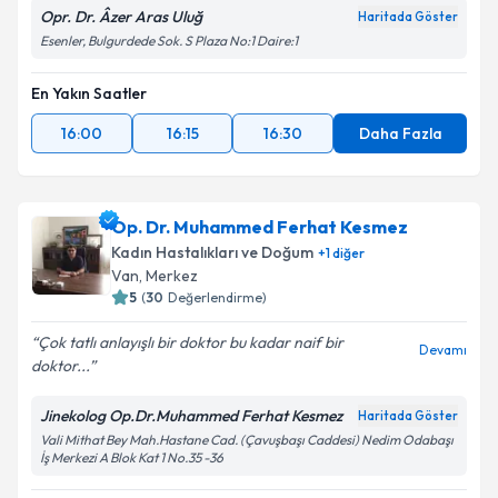
Opr. Dr. Âzer Aras Uluğ
Haritada Göster
Esenler, Bulgurdede Sok. S Plaza No:1 Daire:1
En Yakın Saatler
16:00
16:15
16:30
Daha Fazla
Op. Dr. Muhammed Ferhat Kesmez
Kadın Hastalıkları ve Doğum
+
1
diğer
Van
,
Merkez
5
(
30
Değerlendirme)
Çok tatlı anlayışlı bir doktor bu kadar naif bir
Devamı
doktor...
Jinekolog Op.Dr.Muhammed Ferhat Kesmez
Haritada Göster
Vali Mithat Bey Mah.Hastane Cad. (Çavuşbaşı Caddesi) Nedim Odabaşı
İş Merkezi A Blok Kat 1 No.35 -36