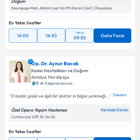
Doğum
Kasımpaşa Mah. Atatürk cad. No:99, Daire:1, Kat:1, Olsa plaza,
En Yakın Saatler
Yarın
16:00
16:30
Daha Fazla
09:30
Op. Dr. Aynur Bacak
Kadın Hastalıkları ve Doğum
Antalya
,
Muratpaşa
5
(
6
Değerlendirme)
Devamı
O kadar güzel ve ilgili bir doktor ki bilgisi yeteneği...
Özel Opera Yaşam Hastanesi
Haritada Göster
Cumhuriyet, 629. Sk. No:16,
En Yakın Saatler