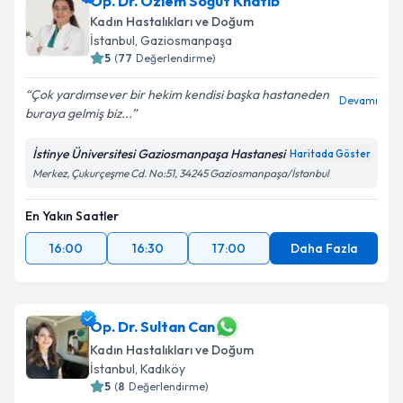
Op. Dr. Özlem Söğüt Khatib
takvim hazırlandığında e-posta ile bilgilendireceğiz.
Kadın Hastalıkları ve Doğum
E-posta Adresiniz
İstanbul
,
Gaziosmanpaşa
5
(
77
Değerlendirme)
Çok yardımsever bir hekim kendisi başka hastaneden
Devamı
buraya gelmiş biz...
Kişisel verilerimin işlenmesine ilişkin
Aydınlatma
Metni
'ni okudum ve kişisel verilerimin belirtilen
İstinye Üniversitesi Gaziosmanpaşa Hastanesi
Haritada Göster
kapsamda işlenmesini kabul ediyorum.
Merkez, Çukurçeşme Cd. No:51, 34245 Gaziosmanpaşa/İstanbul
En Yakın Saatler
Takvim Talebini Gönder
16:00
16:30
17:00
Daha Fazla
Op. Dr. Sultan Can
Kadın Hastalıkları ve Doğum
İstanbul
,
Kadıköy
5
(
8
Değerlendirme)