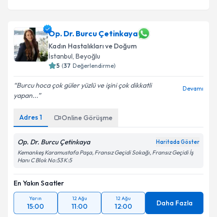
Op. Dr. Burcu Çetinkaya
Kadın Hastalıkları ve Doğum
İstanbul
,
Beyoğlu
5
(
37
Değerlendirme)
Burcu hoca çok güler yüzlü ve işini çok dikkatli
Devamı
yapan...
Adres
1
Online Görüşme
Op. Dr. Burcu Çetinkaya
Haritada Göster
Kemankeş Karamustafa Paşa, Fransız Geçidi Sokağı, Fransız Geçidi İş
Hanı C Blok No:53 K:5
En Yakın Saatler
Yarın
12 Ağu
12 Ağu
Daha Fazla
15:00
11:00
12:00