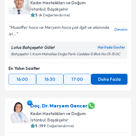
Kadın Hastalıkları ve Doğum
İstanbul
,
Başakşehir
5
(
4
Değerlendirme)
Muzaffer hoca ve Meryem hoca çok ilgili ve alanında
Devamı
iyi...
Lotus Bahçeşehir Gölet
Haritada Göster
Bahçeşehir 1. Kısım Mahallesi Doğa Parkı Caddesi G Blok No:13-15 GC
En Yakın Saatler
16:00
16:30
17:00
Daha Fazla
Doç. Dr. Meryem Gencer
Kadın Hastalıkları ve Doğum
İstanbul
,
Başakşehir
5
(
199
Değerlendirme)