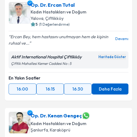
Op. Dr. Ercan Tutal
Kadın Hastalıkları ve Doğum
Yalova
,
Çiftlikköy
5
(
1
Değerlendirme)
Ercan Bey, hem hastasını unutmayan hem de kişinin
Devamı
ruhsal ve...
Aktif International Hospital Çiftlikköy
Haritada Göster
Çiftlik Mahallesi Kemer Caddesi No : 5
En Yakın Saatler
16:00
16:15
16:30
Daha Fazla
Op. Dr. Kenan Gengeç
Kadın Hastalıkları ve Doğum
Şanlıurfa
,
Karaköprü