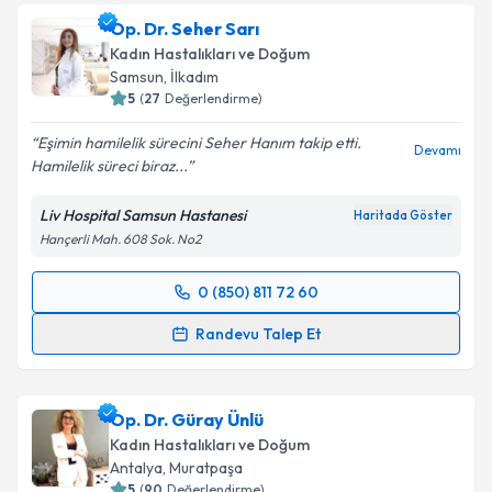
Op. Dr. Seher Sarı
Kadın Hastalıkları ve Doğum
Samsun
,
İlkadım
5
(
27
Değerlendirme)
Eşimin hamilelik sürecini Seher Hanım takip etti.
Devamı
Hamilelik süreci biraz...
Liv Hospital Samsun Hastanesi
Haritada Göster
Hançerli Mah. 608 Sok. No2
0 (850) 811 72 60
Randevu Takvimi Talebi
Randevu Talep Et
Op. Dr. Seher Sarı
için randevu takvimi talebi
oluşturun. Size bu uzmandan randevu almanız için bir
Op. Dr. Güray Ünlü
takvim hazırlandığında e-posta ile bilgilendireceğiz.
Kadın Hastalıkları ve Doğum
E-posta Adresiniz
Antalya
,
Muratpaşa
5
(
90
Değerlendirme)