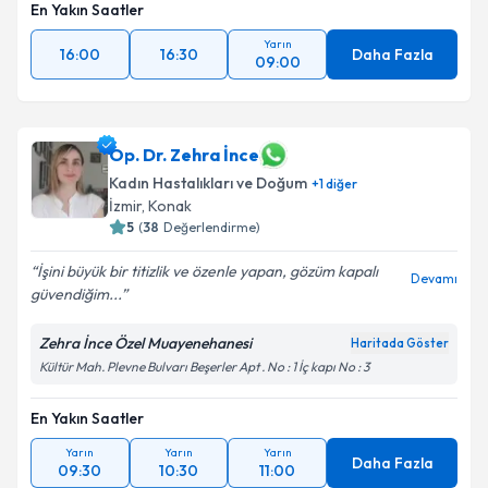
En Yakın Saatler
Yarın
16:00
16:30
Daha Fazla
09:00
Op. Dr. Zehra İnce
Kadın Hastalıkları ve Doğum
+
1
diğer
İzmir
,
Konak
5
(
38
Değerlendirme)
İşini büyük bir titizlik ve özenle yapan, gözüm kapalı
Devamı
güvendiğim...
Zehra İnce Özel Muayenehanesi
Haritada Göster
Kültür Mah. Plevne Bulvarı Beşerler Apt . No : 1 İç kapı No : 3
En Yakın Saatler
Yarın
Yarın
Yarın
Daha Fazla
09:30
10:30
11:00