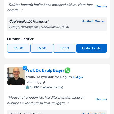
Doktor hanım'a hafta önce ameliyat oldum. Hem tanı
Devamı
hemde...
Özel Medicabil Hastanesi
Haritada Göster
Fethiye, Mudanya Yolu, Küre Sokak 1/A, 16140
En Yakın Saatler
16:00
16:30
17:30
Daha Fazla
Prof. Dr. Eralp Başer
Kadın Hastalıkları ve Doğum
+
1
diğer
İstanbul
,
Şişli
5
(
290
Değerlendirme)
Muayenehaneden içeri girdiğiniz andan itibaren
Devamı
ekibiyle ve kendi şahsıyla insanlığıyla...