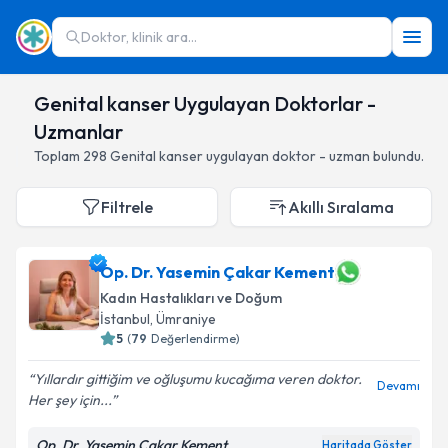
Doktor, klinik ara...
Genital kanser Uygulayan Doktorlar -
Uzmanlar
Toplam
298
Genital kanser
uygulayan doktor - uzman bulundu.
Filtrele
Akıllı Sıralama
Op. Dr. Yasemin Çakar Kement
Kadın Hastalıkları ve Doğum
İstanbul
,
Ümraniye
5
(
79
Değerlendirme)
Yıllardır gittiğim ve oğluşumu kucağıma veren doktor.
Devamı
Her şey için...
Op. Dr. Yasemin Çakar Kement
Haritada Göster