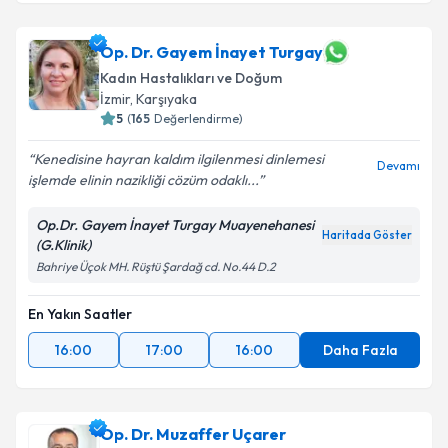
Op. Dr. Gayem İnayet Turgay
Kadın Hastalıkları ve Doğum
İzmir
,
Karşıyaka
5
(
165
Değerlendirme)
Kenedisine hayran kaldım ilgilenmesi dinlemesi
Devamı
işlemde elinin nazikliği cözüm odaklı...
Op.Dr. Gayem İnayet Turgay Muayenehanesi
Haritada Göster
(G.Klinik)
Bahriye Üçok MH. Rüştü Şardağ cd. No.44 D.2
En Yakın Saatler
16:00
17:00
16:00
Daha Fazla
Op. Dr. Muzaffer Uçarer