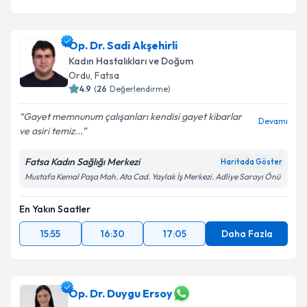
Op. Dr. Sadi Akşehirli
Kadın Hastalıkları ve Doğum
Ordu
,
Fatsa
4.9
(
26
Değerlendirme)
Gayet memnunum çalışanları kendisi gayet kibarlar
Devamı
ve asiri temiz...
Fatsa Kadın Sağlığı Merkezi
Haritada Göster
Mustafa Kemal Paşa Mah. Ata Cad. Yaylak İş Merkezi. Adliye Sarayı Önü
En Yakın Saatler
15:55
16:30
17:05
Daha Fazla
Op. Dr. Duygu Ersoy