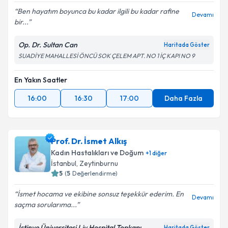
Ben hayatım boyunca bu kadar ilgili bu kadar rafine
Devamı
bir...
Op. Dr. Sultan Can
Haritada Göster
SUADİYE MAHALLESİ ÖNCÜ SOK ÇELEM APT. NO 1 İÇ KAPI NO 9
En Yakın Saatler
16:00
16:30
17:00
Daha Fazla
Prof. Dr. İsmet Alkış
Kadın Hastalıkları ve Doğum
+
1
diğer
İstanbul
,
Zeytinburnu
5
(
5
Değerlendirme)
İsmet hocama ve ekibine sonsuz teşekkür ederim. En
Devamı
saçma sorularıma...
İstinye Üniversitesi Liv Hospital Topkapı
Haritada Göster