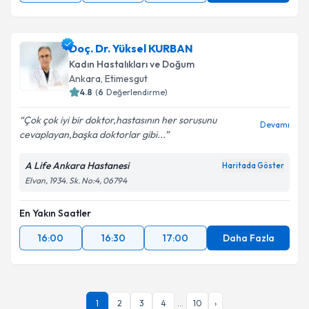
Takvim Talebini Gönder
Doç. Dr. Yüksel KURBAN
Kadın Hastalıkları ve Doğum
Ankara
,
Etimesgut
4.8
(
6
Değerlendirme)
Çok çok iyi bir doktor,hastasının her sorusunu
Devamı
cevaplayan,başka doktorlar gibi...
A Life Ankara Hastanesi
Haritada Göster
Elvan, 1934. Sk. No:4, 06794
En Yakın Saatler
16:00
16:30
17:00
Daha Fazla
1
2
3
4
...
10
›