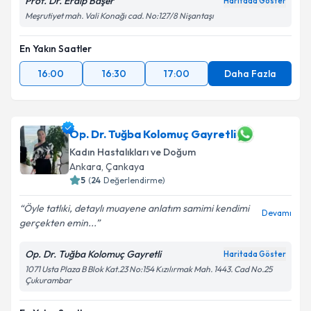
Prof. Dr. Eralp Başer
Haritada Göster
Meşrutiyet mah. Vali Konağı cad. No:127/8 Nişantaşı
En Yakın Saatler
16:00
16:30
17:00
Daha Fazla
Op. Dr. Tuğba Kolomuç Gayretli
Kadın Hastalıkları ve Doğum
Ankara
,
Çankaya
5
(
24
Değerlendirme)
Öyle tatlıki, detaylı muayene anlatım samimi kendimi
Devamı
gerçekten emin...
Op. Dr. Tuğba Kolomuç Gayretli
Haritada Göster
1071 Usta Plaza B Blok Kat.23 No:154 Kızılırmak Mah. 1443. Cad No.25
Çukurambar