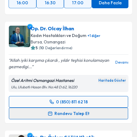
16:00
16:30
17:00
Daha Fazla
Op. Dr. Olcay İlhan
Kadın Hastalıkları ve Doğum
+
1
diğer
Bursa
,
Osmangazi
5
(
10
Değerlendirme)
Allah iyiki karşıma çıkardı , yıldır teşhisi konulamayan
Devamı
gezmedigi...
Özel Aritmi Osmangazi Hastanesi
Haritada Göster
Ulu, Ulubatlı Hasan Blv. No:48 D:62, 16220
0 (850) 811 62 18
Randevu Takvimi Talebi
Randevu Talep Et
Op. Dr. Olcay İlhan
için randevu takvimi talebi
oluşturun. Size bu uzmandan randevu almanız için bir