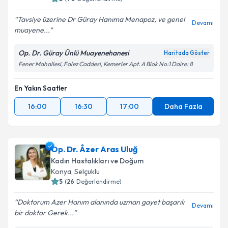
Tavsiye üzerine Dr Güray Hanıma Menapoz, ve genel
Devamı
muayene...
Kişisel verilerimin işlenmesine ilişkin
Aydınlatma
Metni
'ni okudum ve kişisel verilerimin belirtilen
Op. Dr. Güray Ünlü Muayenehanesi
Haritada Göster
kapsamda işlenmesini kabul ediyorum.
Fener Mahallesi, Falez Caddesi, Kemerler Apt. A Blok No:1 Daire: 8
En Yakın Saatler
Takvim Talebini Gönder
16:00
16:30
17:00
Daha Fazla
Op. Dr. Âzer Aras Uluğ
Kadın Hastalıkları ve Doğum
Konya
,
Selçuklu
5
(
26
Değerlendirme)
Doktorum Azer Hanım alanında uzman gayet başarılı
Devamı
bir doktor Gerek...