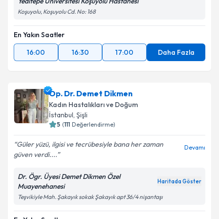
Yeditepe Üniversitesi Koşuyolu Hastanesi
Koşuyolu, Koşuyolu Cd. No: 168
En Yakın Saatler
16:00
16:30
17:00
Daha Fazla
Op. Dr. Demet Dikmen
Kadın Hastalıkları ve Doğum
İstanbul
,
Şişli
5
(
111
Değerlendirme)
Güler yüzü, ilgisi ve tecrübesiyle bana her zaman
Devamı
güven verdi....
Dr. Ögr. Üyesi Demet Dikmen Özel
Haritada Göster
Muayenehanesi
Teşvikiyle Mah. Şakayık sokak Şakayık apt 36/4 nişantaşı