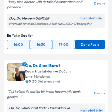
Very nice doctor with detailed examination and
Devamı
patience.
Doç.Dr. Meryem GENCER
Haritada Göster
Fırat Cad. İşmekan Residence, A Blok No:2, K:6 D:47 Bahçeşehir
En Yakın Saatler
16:00
16:30
17:00
Daha Fazla
Op. Dr. Sibel Barut
Kadın Hastalıkları ve Doğum
İzmir
,
Menderes
5
(
30
Değerlendirme)
Tek kelime ile harika bir insan hocam iyiki denk
Devamı
geldim...
Op. Dr. Sibel Barut Kadın Hastalıkları ve
Haritada Göster