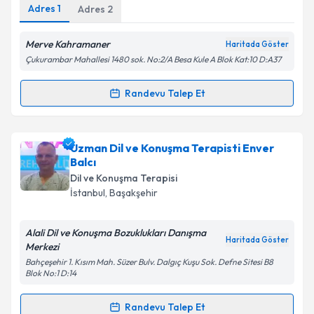
Adres
1
Adres
2
Kişisel verilerimin işlenmesine ilişkin
Aydınlatma
Metni
'ni okudum ve kişisel verilerimin belirtilen
kapsamda işlenmesini kabul ediyorum.
Merve Kahramaner
Haritada Göster
Çukurambar Mahallesi 1480 sok. No:2/A Besa Kule A Blok Kat:10 D:A37
Takvim Talebini Gönder
Randevu Talep Et
Randevu Takvimi Talebi
Uzman Dil ve Konuşma Terapisti Merve
Uzman Dil ve Konuşma Terapisti Enver
Kahramaner
için randevu takvimi talebi oluşturun.
Balcı
Size bu uzmandan randevu almanız için bir takvim
Dil ve Konuşma Terapisi
hazırlandığında e-posta ile bilgilendireceğiz.
İstanbul
,
Başakşehir
E-posta Adresiniz
Alali Dil ve Konuşma Bozuklukları Danışma
Haritada Göster
Merkezi
Bahçeşehir 1. Kısım Mah. Süzer Bulv. Dalgıç Kuşu Sok. Defne Sitesi B8
Blok No:1 D:14
Kişisel verilerimin işlenmesine ilişkin
Aydınlatma
Metni
'ni okudum ve kişisel verilerimin belirtilen
Randevu Talep Et