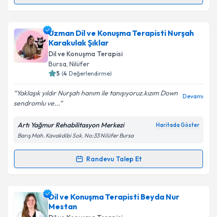
Randevu Takvimi Talebi
kapsamda işlenmesini kabul ediyorum.
Takvim Talebini Gönder
Uzman Dil ve Konuşma Terapisti Enver Balcı
için
Uzman Dil ve Konuşma Terapisti Nurşah
randevu takvimi talebi oluşturun. Size bu uzmandan
Karakulak Şıklar
randevu almanız için bir takvim hazırlandığında e-
Dil ve Konuşma Terapisi
posta ile bilgilendireceğiz.
Bursa
,
Nilüfer
5
(
4
Değerlendirme)
E-posta Adresiniz
Yaklaşık yıldır Nurşah hanım ile tanışıyoruz.kızım Down
Devamı
sendromlu ve...
Artı Yağmur Rehabilitasyon Merkezi
Haritada Göster
Kişisel verilerimin işlenmesine ilişkin
Aydınlatma
Barış Mah. Kavakdibi Sok. No:33 Nilüfer Bursa
Metni
'ni okudum ve kişisel verilerimin belirtilen
kapsamda işlenmesini kabul ediyorum.
Randevu Talep Et
Randevu Takvimi Talebi
Takvim Talebini Gönder
Uzman Dil ve Konuşma Terapisti Nurşah
Dil ve Konuşma Terapisti Beyda Nur
Karakulak Şıklar
için randevu takvimi talebi
Mestan
oluşturun. Size bu uzmandan randevu almanız için bir