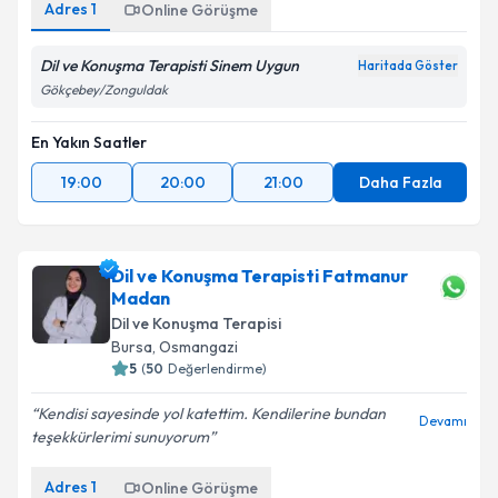
Adres
1
Online Görüşme
Dil ve Konuşma Terapisti Sinem Uygun
Haritada Göster
Gökçebey/Zonguldak
En Yakın Saatler
19:00
20:00
21:00
Daha Fazla
Dil ve Konuşma Terapisti Fatmanur
Madan
Dil ve Konuşma Terapisi
Bursa
,
Osmangazi
5
(
50
Değerlendirme)
Kendisi sayesinde yol katettim. Kendilerine bundan
Devamı
teşekkürlerimi sunuyorum
Adres
1
Online Görüşme