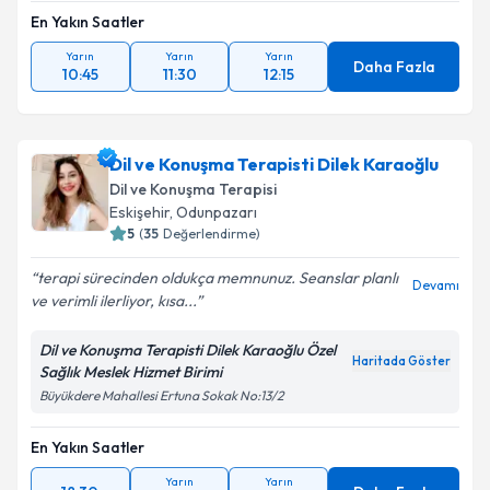
En Yakın Saatler
Yarın
Yarın
Yarın
Daha Fazla
10:45
11:30
12:15
Dil ve Konuşma Terapisti Dilek Karaoğlu
Dil ve Konuşma Terapisi
Eskişehir
,
Odunpazarı
5
(
35
Değerlendirme)
terapi sürecinden oldukça memnunuz. Seanslar planlı
Devamı
ve verimli ilerliyor, kısa...
Dil ve Konuşma Terapisti Dilek Karaoğlu Özel
Haritada Göster
Sağlık Meslek Hizmet Birimi
Büyükdere Mahallesi Ertuna Sokak No:13/2
En Yakın Saatler
Yarın
Yarın