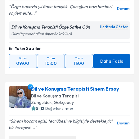
Özge hocayla yıl önce tanıştık. Çocuğum bazı harfleri
Devamı
söylemekte...
Dil ve Konuşma Terapisti Özge Safiye Gün
Haritada Göster
Güzeltepe Mahallesi Alper Sokak 14/8
En Yakın Saatler
Yarın
Yarın
Yarın
Daha Fazla
09:00
10:00
11:00
Dil ve Konuşma Terapisti Sinem Ersoy
Dil ve Konuşma Terapisi
Zonguldak
,
Gökçebey
5
(
12
Değerlendirme)
Sinem hocam ilgisi, tecrübesi ve bilgisiyle destekleyici
Devamı
bir terapist....