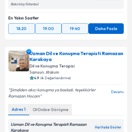
Bakırköy/İstanbul
En Yakın Saatler
18:20
19:00
19:40
Daha Fazla
Uzman Dil ve Konuşma Terapisti Ramazan
Karakaya
Dil ve Konuşma Terapisi
Samsun
,
Atakum
4.9
(
4
Değerlendirme)
Şimdiden akıcı konuşma ya basladı. teşekkürler
Devamı
Ramazan Hocam
Adres
1
Online Görüşme
Uzman Dil ve Konuşma Terapisti Ramazan
Haritada Göster
Karakaya