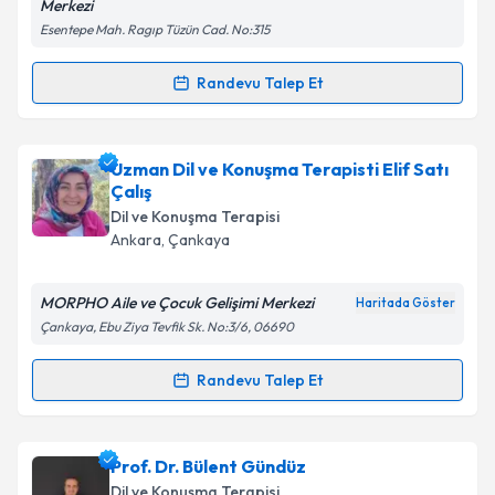
Merkezi
Metni
'ni okudum ve kişisel verilerimin belirtilen
Esentepe Mah. Ragıp Tüzün Cad. No:315
kapsamda işlenmesini kabul ediyorum.
Randevu Talep Et
Randevu Takvimi Talebi
Takvim Talebini Gönder
Dil ve Konuşma Terapisti Nebahat Nur Demir
için
Uzman Dil ve Konuşma Terapisti Elif Satı
randevu takvimi talebi oluşturun. Size bu uzmandan
Çalış
randevu almanız için bir takvim hazırlandığında e-
Dil ve Konuşma Terapisi
posta ile bilgilendireceğiz.
Ankara
,
Çankaya
E-posta Adresiniz
MORPHO Aile ve Çocuk Gelişimi Merkezi
Haritada Göster
Çankaya, Ebu Ziya Tevfik Sk. No:3/6, 06690
Randevu Talep Et
Kişisel verilerimin işlenmesine ilişkin
Aydınlatma
Randevu Takvimi Talebi
Metni
'ni okudum ve kişisel verilerimin belirtilen
kapsamda işlenmesini kabul ediyorum.
Uzman Dil ve Konuşma Terapisti Elif Satı Çalış
Prof. Dr. Bülent Gündüz
için randevu takvimi talebi oluşturun. Size bu
Dil ve Konuşma Terapisi