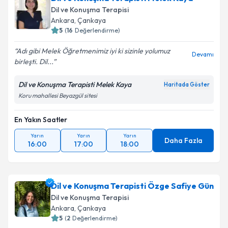
Dil ve Konuşma Terapisi
Ankara
,
Çankaya
5
(
16
Değerlendirme)
Adı gibi Melek Öğretmenimiz iyi ki sizinle yolumuz
Devamı
birleşti. Dil...
Dil ve Konuşma Terapisti Melek Kaya
Haritada Göster
Koru mahallesi Beyazgül sitesi
En Yakın Saatler
Yarın
Yarın
Yarın
Daha Fazla
16:00
17:00
18:00
Dil ve Konuşma Terapisti Özge Safiye Gün
Dil ve Konuşma Terapisi
Ankara
,
Çankaya
5
(
2
Değerlendirme)