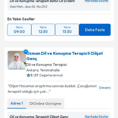
Dil ve Konuşma Terapisti Betül Öz Erdem
Haritada Göster
Gazi Mah., Aysu Sk. No:21/2
En Yakın Saatler
Yarın
Yarın
Yarın
Daha Fazla
09:00
12:30
13:30
Uzman Dil ve Konuşma Terapisti Dilşat
Genç
Dil ve Konuşma Terapisi
Ankara
,
Yenimahalle
5
(
37
Değerlendirme)
Dilşat Hocamızı araştırma sonrası bulduk. Çocuğumun
Devamı
terapisti olduğu için çok...
Adres
1
Online Görüşme
Dil ve Konuşma Terapisti Dilşat Genç
Haritada Göster