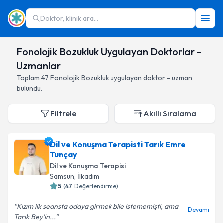
Doktor, klinik ara...
Fonolojik Bozukluk Uygulayan Doktorlar -
Uzmanlar
Toplam
47
Fonolojik Bozukluk
uygulayan doktor - uzman
bulundu.
Filtrele
Akıllı Sıralama
Dil ve Konuşma Terapisti Tarık Emre
Tunçay
Dil ve Konuşma Terapisi
Samsun
,
İlkadım
5
(
47
Değerlendirme)
Kızım ilk seansta odaya girmek bile istememişti, ama
Devamı
Tarık Bey’in...