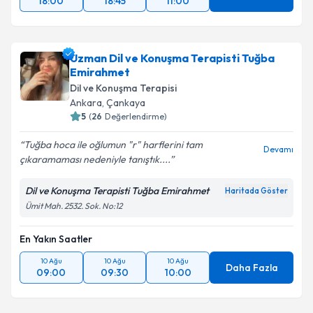
18:00
18:45
11:00
Uzman Dil ve Konuşma Terapisti Tuğba
Emirahmet
Dil ve Konuşma Terapisi
Ankara
,
Çankaya
5
(
26
Değerlendirme)
Tuğba hoca ile oğlumun "r" harflerini tam
Devamı
çıkaramaması nedeniyle tanıştık....
Dil ve Konuşma Terapisti Tuğba Emirahmet
Haritada Göster
Ümit Mah. 2532. Sok. No:12
En Yakın Saatler
10 Ağu
10 Ağu
10 Ağu
Daha Fazla
09:00
09:30
10:00