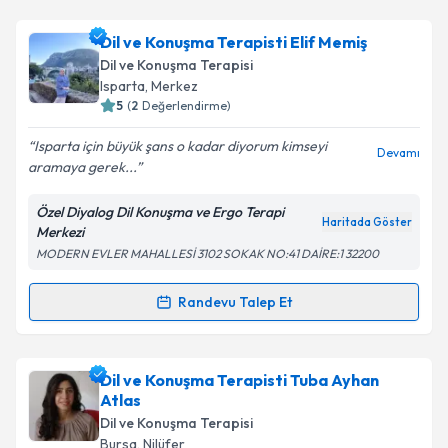
Dil ve Konuşma Terapisti Birce Zorlutuna
için
randevu takvimi talebi oluşturun. Size bu uzmandan
Dil ve Konuşma Terapisti Elif Memiş
randevu almanız için bir takvim hazırlandığında e-
posta ile bilgilendireceğiz.
Dil ve Konuşma Terapisi
Isparta
,
Merkez
E-posta Adresiniz
5
(
2
Değerlendirme)
Isparta için büyük şans o kadar diyorum kimseyi
Devamı
aramaya gerek...
Kişisel verilerimin işlenmesine ilişkin
Aydınlatma
Özel Diyalog Dil Konuşma ve Ergo Terapi
Metni
'ni okudum ve kişisel verilerimin belirtilen
Haritada Göster
Merkezi
kapsamda işlenmesini kabul ediyorum.
MODERN EVLER MAHALLESİ 3102 SOKAK NO:41 DAİRE:1 32200
Takvim Talebini Gönder
Randevu Talep Et
Randevu Takvimi Talebi
Dil ve Konuşma Terapisti Elif Memiş
için randevu
Dil ve Konuşma Terapisti Tuba Ayhan
takvimi talebi oluşturun. Size bu uzmandan randevu
Atlas
almanız için bir takvim hazırlandığında e-posta ile
Dil ve Konuşma Terapisi
bilgilendireceğiz.
Bursa
,
Nilüfer