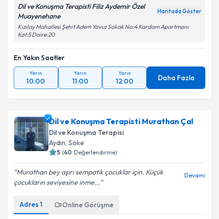
Dil ve Konuşma Terapisti Filiz Aydemir Özel
Haritada Göster
Muayenehane
Kızılay Mahallesi Şehit Adem Yavuz Sokak No:4 Kardam Apartmanı
Kat:5 Daire:20
En Yakın Saatler
Yarın
Yarın
Yarın
Daha Fazla
10:00
11:00
12:00
Dil ve Konuşma Terapisti Murathan Çal
Dil ve Konuşma Terapisi
Aydın
,
Söke
5
(
40
Değerlendirme)
Murathan bey aşırı sempatik çocuklar için. Küçük
Devamı
çocukların seviyesine inme...
Adres
1
Online Görüşme