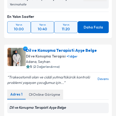
Yenimahalle
En Yakın Saatler
Yarın
Yarın
Yarın
Daha Fazla
10:00
10:40
11:20
Dil ve Konuşma Terapisti Ayşe Belge
Dil ve Konuşma Terapisi
+
1
diğer
Adana
,
Seyhan
5
(
2
Değerlendirme)
Trakeostomili olan ve ciddi yutma/tükürük kontrolü
Devamı
problemi yaşayan çocuğumuz için...
Adres
1
Online Görüşme
Dil ve Konuşma Terapisti Ayşe Belge