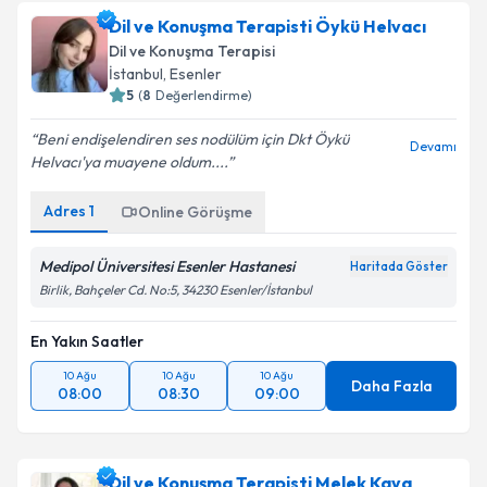
Dil ve Konuşma Terapisti Öykü Helvacı
Dil ve Konuşma Terapisi
İstanbul
,
Esenler
5
(
8
Değerlendirme)
Beni endişelendiren ses nodülüm için Dkt Öykü
Devamı
Helvacı'ya muayene oldum....
Adres
1
Online Görüşme
Medipol Üniversitesi Esenler Hastanesi
Haritada Göster
Birlik, Bahçeler Cd. No:5, 34230 Esenler/İstanbul
En Yakın Saatler
10 Ağu
10 Ağu
10 Ağu
Daha Fazla
08:00
08:30
09:00
Dil ve Konuşma Terapisti Melek Kaya