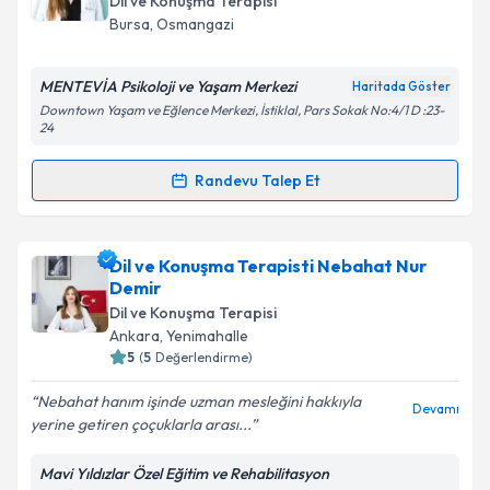
Dil ve Konuşma Terapisi
takvim hazırlandığında e-posta ile bilgilendireceğiz.
Bursa
,
Osmangazi
E-posta Adresiniz
MENTEVİA Psikoloji ve Yaşam Merkezi
Haritada Göster
Downtown Yaşam ve Eğlence Merkezi, İstiklal, Pars Sokak No:4/1 D :23-
24
Kişisel verilerimin işlenmesine ilişkin
Aydınlatma
Randevu Talep Et
Randevu Takvimi Talebi
Metni
'ni okudum ve kişisel verilerimin belirtilen
kapsamda işlenmesini kabul ediyorum.
Dil ve Konuşma Terapisti Beyda Nur Mestan
için
Dil ve Konuşma Terapisti Nebahat Nur
Takvim Talebini Gönder
randevu takvimi talebi oluşturun. Size bu uzmandan
Demir
randevu almanız için bir takvim hazırlandığında e-
Dil ve Konuşma Terapisi
posta ile bilgilendireceğiz.
Ankara
,
Yenimahalle
5
(
5
Değerlendirme)
E-posta Adresiniz
Nebahat hanım işinde uzman mesleğini hakkıyla
Devamı
yerine getiren çoçuklarla arası...
Mavi Yıldızlar Özel Eğitim ve Rehabilitasyon
Kişisel verilerimin işlenmesine ilişkin
Aydınlatma