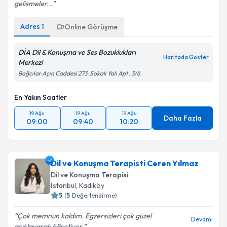
gelismeler...
Adres
1
Online Görüşme
DİA Dil & Konuşma ve Ses Bozuklukları
Haritada Göster
Merkezi
Bağcılar Açın Caddesi 273. Sokak Yalı Apt . 3/6
En Yakın Saatler
19 Ağu
19 Ağu
19 Ağu
Daha Fazla
09:00
09:40
10:20
Dil ve Konuşma Terapisti Ceren Yılmaz
Dil ve Konuşma Terapisi
İstanbul
,
Kadıköy
5
(
5
Değerlendirme)
Çok memnun kaldım. Egzersizleri çok güzel
Devamı
açıklayarak öğretiyor.