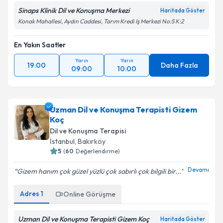
Sinaps Klinik Dil ve Konuşma Merkezi
Haritada Göster
Konak Mahallesi, Aydın Caddesi, Tarım Kredi Iş Merkezi No:5 K:2
En Yakın Saatler
Yarın
Yarın
19:00
Daha Fazla
09:00
10:00
Uzman Dil ve Konuşma Terapisti Gizem
Koç
Dil ve Konuşma Terapisi
İstanbul
,
Bakırköy
5
(
60
Değerlendirme)
Devamı
Gizem hanım çok güzel yüzlü çok sabırlı çok bilgili bir...
Adres
1
Online Görüşme
Uzman Dil ve Konuşma Terapisti Gizem Koç
Haritada Göster