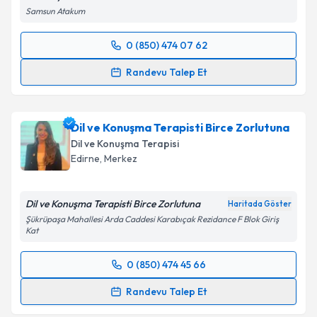
Samsun Atakum
0 (850) 474 07 62
Randevu Takvimi Talebi
Randevu Talep Et
Uzman Dil ve Konuşma Terapisti Ramazan
Karakaya
için randevu takvimi talebi oluşturun. Size
Dil ve Konuşma Terapisti Birce Zorlutuna
bu uzmandan randevu almanız için bir takvim
hazırlandığında e-posta ile bilgilendireceğiz.
Dil ve Konuşma Terapisi
Edirne
,
Merkez
E-posta Adresiniz
Dil ve Konuşma Terapisti Birce Zorlutuna
Haritada Göster
Şükrüpaşa Mahallesi Arda Caddesi Karabıçak Rezidance F Blok Giriş
Kat
Kişisel verilerimin işlenmesine ilişkin
Aydınlatma
Metni
'ni okudum ve kişisel verilerimin belirtilen
0 (850) 474 45 66
kapsamda işlenmesini kabul ediyorum.
Randevu Takvimi Talebi
Randevu Talep Et
Takvim Talebini Gönder