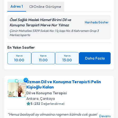
Adres
1
Online Görüşme
Özel Sağlık Meslek Hizmet Birimi Dil ve
Haritada Göster
Konuşma Terapisti Merve Nur Yılmaz
Çünür Mahallesi 5309 Sokak No: 1 İç kapı No :8 Kahraman Grup 3
Merkez Isparta
En Yakın Saatler
Yarın
Yarın
Yarın
Daha Fazla
10:00
11:00
13:00
Uzman Dil ve Konuşma Terapisti Pelin
Kişioğlu Kalan
Dil ve Konuşma Terapisi
Ankara
,
Çankaya
5
(
232
Değerlendirme)
Henuz baslayali ay olmasina ragmen kizimds cok guzel
Devamı