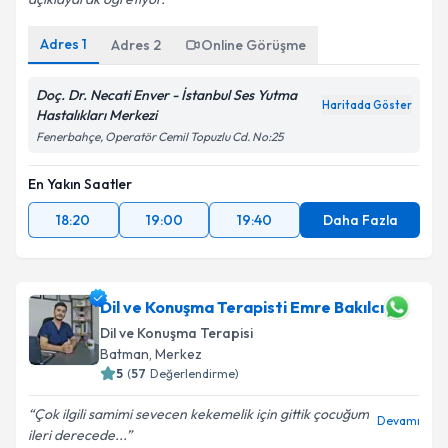
Adres
1
Adres
2
Online Görüşme
Doç. Dr. Necati Enver - İstanbul Ses Yutma
Haritada Göster
Hastalıkları Merkezi
Fenerbahçe, Operatör Cemil Topuzlu Cd. No:25
En Yakın Saatler
18:20
19:00
19:40
Daha Fazla
Dil ve Konuşma Terapisti Emre Bakılcı
Dil ve Konuşma Terapisi
Batman
,
Merkez
5
(
57
Değerlendirme)
Çok ilgili samimi sevecen kekemelik için gittik çocuğum
Devamı
ileri derecede...