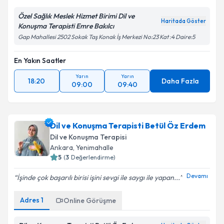
Özel Sağlık Meslek Hizmet Birimi Dil ve
Haritada Göster
Konuşma Terapisti Emre Bakılcı
Gap Mahallesi 2502 Sokak Taş Konak İş Merkezi No:23 Kat :4 Daire:5
En Yakın Saatler
Yarın
Yarın
18:20
Daha Fazla
09:00
09:40
Dil ve Konuşma Terapisti Betül Öz Erdem
Dil ve Konuşma Terapisi
Ankara
,
Yenimahalle
5
(
3
Değerlendirme)
Devamı
İşinde çok başarılı birisi işini sevgi ile saygı ile yapan...
Adres
1
Online Görüşme