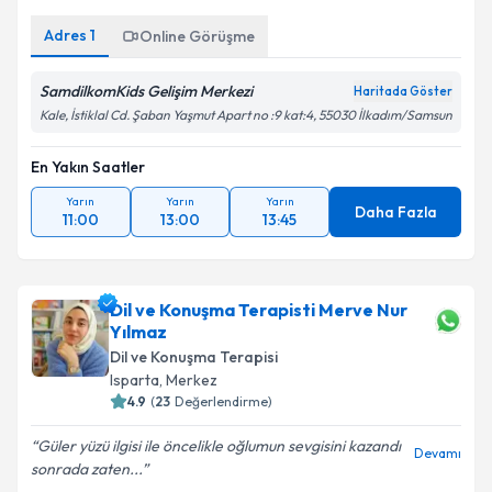
Adres
1
Online Görüşme
SamdilkomKids Gelişim Merkezi
Haritada Göster
Kale, İstiklal Cd. Şaban Yaşmut Apart no :9 kat:4, 55030 İlkadım/Samsun
En Yakın Saatler
Yarın
Yarın
Yarın
Daha Fazla
11:00
13:00
13:45
Dil ve Konuşma Terapisti Merve Nur
Yılmaz
Dil ve Konuşma Terapisi
Isparta
,
Merkez
4.9
(
23
Değerlendirme)
Güler yüzü ilgisi ile öncelikle oğlumun sevgisini kazandı
Devamı
sonrada zaten...