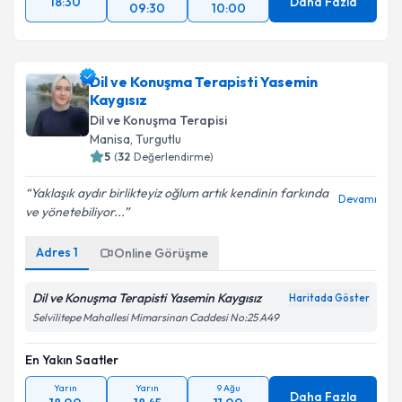
18:30
Daha Fazla
09:30
10:00
Dil ve Konuşma Terapisti Yasemin
Kaygısız
Dil ve Konuşma Terapisi
Manisa
,
Turgutlu
5
(
32
Değerlendirme)
Yaklaşık aydır birlikteyiz oğlum artık kendinin farkında
Devamı
ve yönetebiliyor...
Adres
1
Online Görüşme
Dil ve Konuşma Terapisti Yasemin Kaygısız
Haritada Göster
Selvilitepe Mahallesi Mimarsinan Caddesi No:25 A49
En Yakın Saatler
Yarın
Yarın
9 Ağu
Daha Fazla