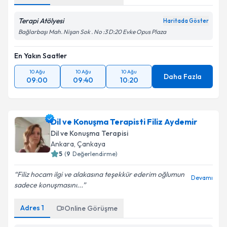
Terapi Atölyesi
Haritada Göster
Bağlarbaşı Mah. Nişan Sok . No :3 D:20 Evke Opus Plaza
En Yakın Saatler
10 Ağu
10 Ağu
10 Ağu
Daha Fazla
09:00
09:40
10:20
Dil ve Konuşma Terapisti Filiz Aydemir
Dil ve Konuşma Terapisi
Ankara
,
Çankaya
5
(
9
Değerlendirme)
Filiz hocam ilgi ve alakasına teşekkür ederim oğlumun
Devamı
sadece konuşmasını...
Adres
1
Online Görüşme