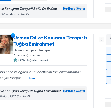
l ve Konuşma Terapisti Betül Öz Erdem
Haritada Göster
i Mah., Aysu Sk. No:21/2
Uzman Dil ve Konuşma Terapisti
Tuğba Emirahmet
Dil ve Konuşma Terapisi
Ankara
, Çankaya
5
(
26
Değerlendirme)
ba hoca ile oğlumun "r" harflerini tam çıkaramaması
niyle tanıştık....
Devamı
l ve Konuşma Terapisti Tuğba Emirahmet
Haritada Göster
t Mah. 2532. Sok. No:12