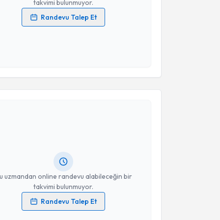
takvimi bulunmuyor.
Randevu Talep Et
 verilerimin işlenmesine ilişkin
Aydınlatma Metni
'ni
 ve kişisel verilerimin belirtilen kapsamda
esini kabul ediyorum.
Takvim Talebini Gönder
akvimi Talebi
 ve Konuşma Terapisti Merve Kahramaner
için
vimi talebi oluşturun. Size bu uzmandan randevu
n bir takvim hazırlandığında e-posta ile
ceğiz.
resiniz
u uzmandan online randevu alabileceğin bir
takvimi bulunmuyor.
Randevu Talep Et
 verilerimin işlenmesine ilişkin
Aydınlatma Metni
'ni