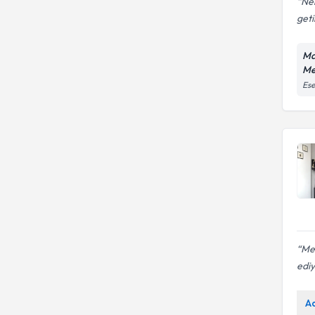
Ne
geti
Ma
Me
Ese
Me
edi
A