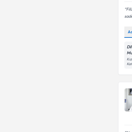
Fil
sad
A
Di
Mu
Kız
Kat