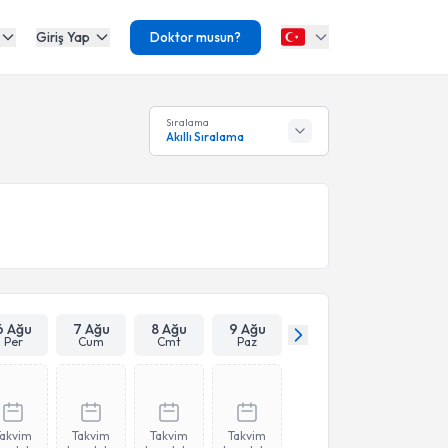
Giriş Yap
Doktor musun?
Sıralama
Akıllı Sıralama
6 Ağu
7 Ağu
8 Ağu
9 Ağu
Per
Cum
Cmt
Paz
Takvim
Takvim
Takvim
Takvim