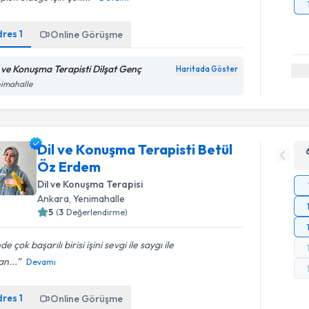
dres
1
Online Görüşme
l ve Konuşma Terapisti Dilşat Genç
Haritada Göster
nimahalle
Dil ve Konuşma Terapisti Betül
Öz Erdem
Dil ve Konuşma Terapisi
Ankara
, Yenimahalle
5
(
3
Değerlendirme)
nde çok başarılı birisi işini sevgi ile saygı ile
n...
Devamı
dres
1
Online Görüşme