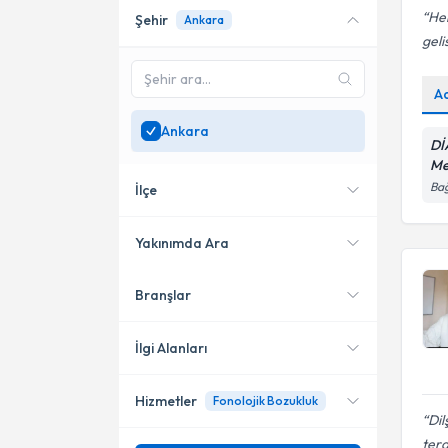
Hen
Şehir
Ankara
Online danışmanlık sunan
geli
uzmanları göster
Sadece
Ankara
bölgesinde
A
uzman ara
Ankara
Dİ
Me
Bağ
İlçe
Yakınımda Ara
Branşlar
Konumuma yakın uzmanları
Çankaya
göster
Yenimahalle
İlgi Alanları
Keçiören
Hizmetler
Fonolojik Bozukluk
Dil ve Konuşma Terapisi
Dil
tera