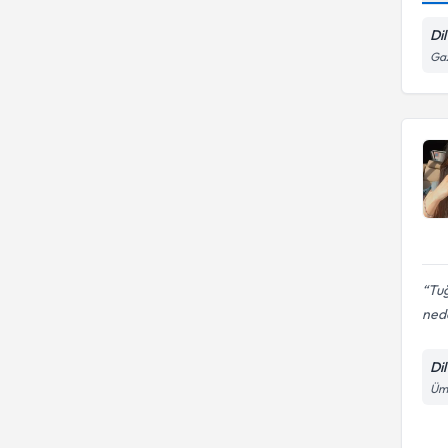
Üsküdar Üniversitesi
Di
ISTINYE UNIVERSITESI
Gaz
Tuğ
nede
Di
Ümi