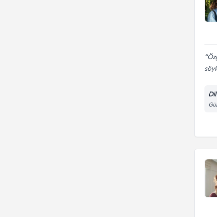
Özg
söy
Di
Güz