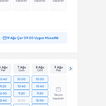
palıdır
kapalıdır
kapalıdır
kapalıdır
19 Ağu
Çar
09:00
Uygun Müsaitlik
6 Ağu
7 Ağu
8 Ağu
9 Ağu
Per
Cum
Cmt
Paz
10:40
10:00
10:00
11:20
10:40
10:40
12:00
11:20
11:20
Takvim
kapalıdır
12:40
12:00
12:00