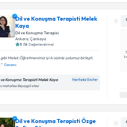
Dil ve Konuşma Terapisti Melek
Kaya
Dil ve Konuşma Terapisi
Ankara
, Çankaya
5
(
16
Değerlendirme)
ka
 gibi Melek Öğretmenimiz iyi ki sizinle yolumuz birleşti.
.
Devamı
l ve Konuşma Terapisti Melek Kaya
Haritada Göster
u mahallesi Beyazgül sitesi
Dil ve Konuşma Terapisti Özge