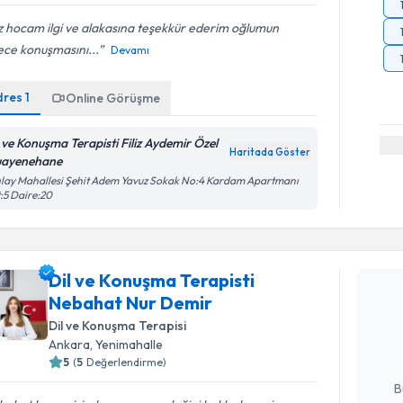
iz hocam ilgi ve alakasına teşekkür ederim oğlumun
ece konuşmasını...
Devamı
dres
1
Online Görüşme
l ve Konuşma Terapisti Filiz Aydemir Özel
Haritada Göster
ayenehane
ılay Mahallesi Şehit Adem Yavuz Sokak No:4 Kardam Apartmanı
:5 Daire:20
Randevu T
Dil ve Konuşma Terapisti
Dil ve Ko
Nebahat Nur Demir
takvimi tal
Dil ve Konuşma Terapisi
bir takvim 
Ankara
, Yenimahalle
5
(
5
Değerlendirme)
E-posta Ad
B