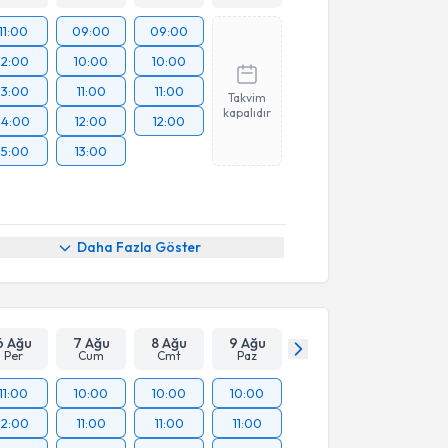
11:00
09:00
09:00
12:00
10:00
10:00
13:00
11:00
11:00
Takvim
kapalıdır
14:00
12:00
12:00
15:00
13:00
Daha Fazla Göster
6 Ağu
7 Ağu
8 Ağu
9 Ağu
Per
Cum
Cmt
Paz
11:00
10:00
10:00
10:00
12:00
11:00
11:00
11:00