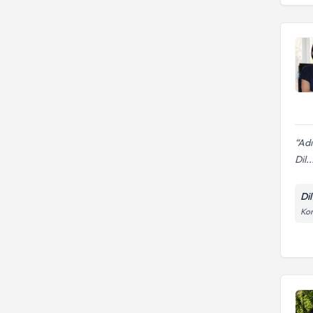
Adı
Dil..
Di
Kor