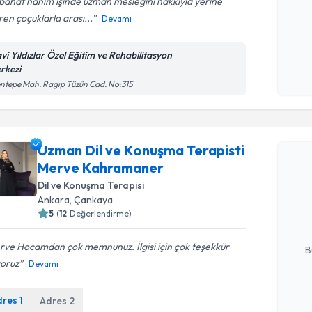
bahat hanım işinde uzman mesleğini hakkıyla yerine
ren çoçuklarla arası...
Devamı
Kişisel
okudum
vi Yıldızlar Özel Eğitim ve Rehabilitasyon
işlenm
rkezi
ntepe Mah. Ragıp Tüzün Cad. No:315
Randevu T
Uzman Dil ve Konuşma Terapisti
Merve Kahramaner
Uzman Dil
randevu tak
Dil ve Konuşma Terapisi
almanız içi
Ankara
, Çankaya
bilgilendire
5
(
12
Değerlendirme)
E-posta Ad
rve Hocamdan çok memnunuz. İlgisi için çok teşekkür
B
yoruz
Devamı
dres
1
Adres
2
Kişisel