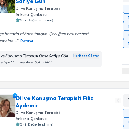
Safiye Gün
Dil ve Konuşma Terapisi
Ankara
, Çankaya
5
(
2
Değerlendirme)
e hocayla yıl önce tanıştık. Çocuğum bazı harfleri
lemekte...
Devamı
l ve Konuşma Terapisti Özge Safiye Gün
Haritada Göster
eltepe Mahallesi Alper Sokak 14/8
Dil ve Konuşma Terapisti Filiz
Aydemir
Dil ve Konuşma Terapisi
Ankara
, Çankaya
5
(
9
Değerlendirme)