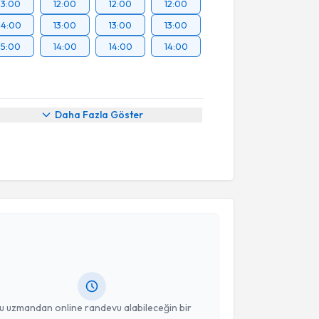
13:00
12:00
12:00
12:00
14:00
13:00
13:00
13:00
15:00
14:00
14:00
14:00
Daha Fazla Göster
akvimi Talebi
nuşma Terapisti Nebahat Nur Demir
için randevu
ebi oluşturun. Size bu uzmandan randevu almanız için
hazırlandığında e-posta ile bilgilendireceğiz.
resiniz
u uzmandan online randevu alabileceğin bir