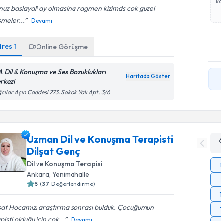
ka
uz baslayali ay olmasina ragmen kizimds cok guzel
smeler...
Devamı
dres
1
Online Görüşme
A Dil & Konuşma ve Ses Bozuklukları
Haritada Göster
rkezi
cılar Açın Caddesi 273. Sokak Yalı Apt . 3/6
Uzman Dil ve Konuşma Terapisti
Dilşat Genç
Dil ve Konuşma Terapisi
Ankara
, Yenimahalle
5
(
37
Değerlendirme)
şat Hocamızı araştırma sonrası bulduk. Çocuğumun
pisti olduğu için çok...
Devamı