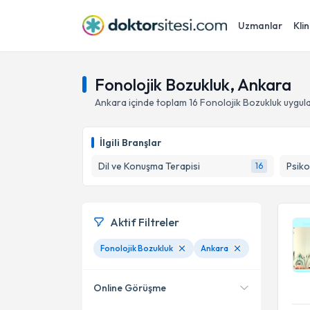
Uzmanlar
Klin
Fonolojik Bozukluk, Ankara
Ankara
içinde toplam
16
Fonolojik Bozukluk
uygula
İlgili Branşlar
Dil ve Konuşma Terapisi
Psiko
16
Aktif Filtreler
Fonolojik Bozukluk
Ankara
Online Görüşme