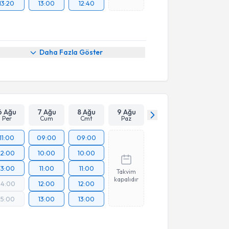
13:20
13:00
12:40
Daha Fazla Göster
6 Ağu
7 Ağu
8 Ağu
9 Ağu
Per
Cum
Cmt
Paz
11:00
09:00
09:00
12:00
10:00
10:00
13:00
11:00
11:00
Takvim
kapalıdır
14:00
12:00
12:00
15:00
13:00
13:00