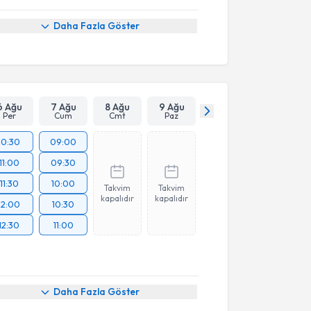
Daha Fazla Göster
6 Ağu
7 Ağu
8 Ağu
9 Ağu
Per
Cum
Cmt
Paz
10:30
09:00
11:00
09:30
11:30
10:00
Takvim
Takvim
kapalıdır
kapalıdır
12:00
10:30
12:30
11:00
Daha Fazla Göster