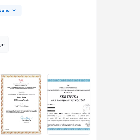
 daha
çe