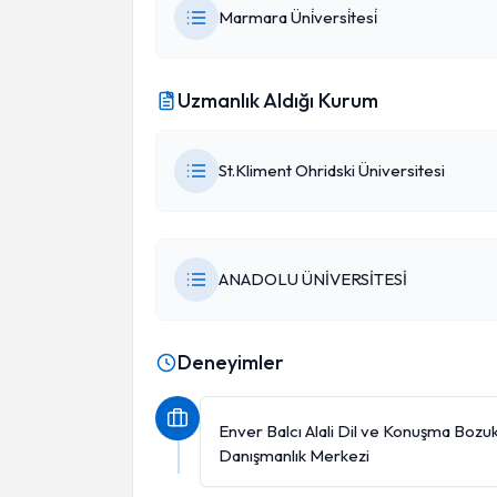
Marmara Üni̇versi̇tesi̇
Uzmanlık Aldığı Kurum
St.Kliment Ohridski Üniversitesi
ANADOLU ÜNİVERSİTESİ
Deneyimler
Enver Balcı Alali Dil ve Konuşma Bozuk
Danışmanlık Merkezi