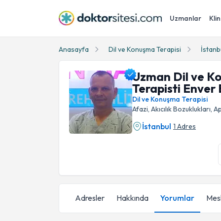
Uzmanlar
Klin
Anasayfa
Dil ve Konuşma Terapisi
İstanb
Uzman Dil ve K
Terapisti Enver 
Dil ve Konuşma Terapisi
Afazi, Akıcılık Bozuklukları, A
İstanbul
1 Adres
Uzman Dil ve Konuşma Terapisti Enver Balcı P
Adresler
Hakkında
Yorumlar
Mesl