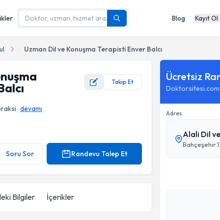
ikler
Blog
Kayıt Ol
ul
Uzman Dil ve Konuşma Terapisti Enver Balcı
onuşma
Ücretsiz Ra
Takip Et
Balcı
Doktorsitesi.com
praksi
devamı
Adres
Alali Dil 
rofil Fotoğrafı
Soru Sor
Randevu Talep Et
eki Bilgiler
İçerikler