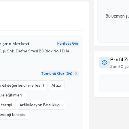
Bu uzman şu
anışma Merkezi
Haritada Gör
Kuşu Sok. Defne Sitesi B8 Blok No:1 D:14
Profil Z
Son 30 gü
Tümünü Gör (
54
)
i dil değerlendirme testi)
Afazi
ile eğitimleri
 terapi
Artikülasyon Bozukluğu
noloji terapisi