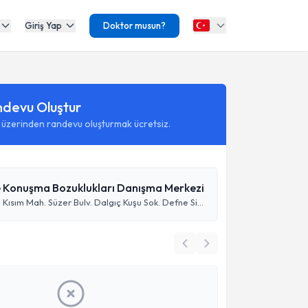
Giriş Yap
Doktor musun?
ndevu Oluştur
 üzerinden randevu oluşturmak ücretsiz.
ve Konuşma Bozuklukları Danışma Merkezi
Bahçeşehir 1. Kısım Mah. Süzer Bulv. Dalgıç Kuşu Sok. Defne Sitesi B8 Blok No:1 D:14