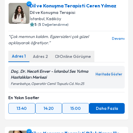
Dil ve Konuşma Terapisti Tuba Ayhan Atlas
için
Dil ve Konuşma Terapisti Ceren Yılmaz
randevu takvimi talebi oluşturun. Size bu uzmandan
Dil ve Konuşma Terapisi
randevu almanız için bir takvim hazırlandığında e-
İstanbul
, Kadıköy
posta ile bilgilendireceğiz.
5
(
5
Değerlendirme)
E-posta Adresiniz
Çok memnun kaldım. Egzersizleri çok güzel
Devamı
açıklayarak öğretiyor.
Adres
1
Adres
2
Online Görüşme
Kişisel verilerimin işlenmesine ilişkin
Aydınlatma
Metni
'ni okudum ve kişisel verilerimin belirtilen
Doç. Dr. Necati Enver - İstanbul Ses Yutma
Haritada Göster
kapsamda işlenmesini kabul ediyorum.
Hastalıkları Merkezi
Fenerbahçe, Operatör Cemil Topuzlu Cd. No:25
Takvim Talebini Gönder
En Yakın Saatler
13:40
14:20
15:00
Daha Fazla