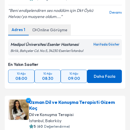
Beni endişelendiren ses nodülüm için Dkt Öykü
Devamı
Helvacı'ya muayene oldum....
Adres
1
Online Görüşme
Medipol Üniversitesi Esenler Hastanesi
Haritada Göster
Birlik, Bahçeler Cd. No:5, 34230 Esenler/İstanbul
En Yakın Saatler
10 Ağu
10 Ağu
10 Ağu
Daha Fazla
08:00
08:30
09:00
Uzman Dil ve Konuşma Terapisti Gizem
Koç
Dil ve Konuşma Terapisi
İstanbul
, Bakırköy
5
(
60
Değerlendirme)