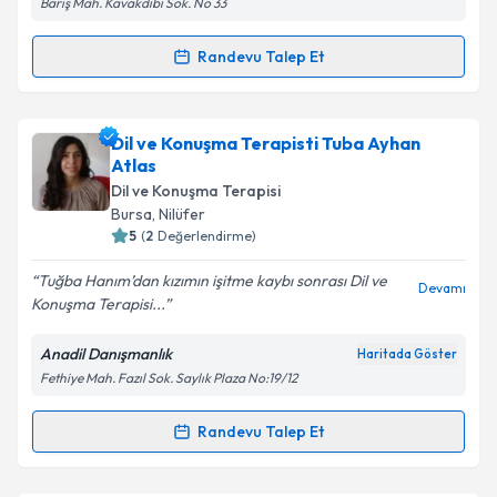
Barış Mah. Kavakdibi Sok. No 33
Randevu Talep Et
Kişisel verilerimin işlenmesine ilişkin
Aydınlatma
Randevu Takvimi Talebi
Metni
'ni okudum ve kişisel verilerimin belirtilen
kapsamda işlenmesini kabul ediyorum.
Uzman Dil ve Konuşma Terapisti Kutay Şıklar
için
Dil ve Konuşma Terapisti Tuba Ayhan
randevu takvimi talebi oluşturun. Size bu uzmandan
Atlas
Takvim Talebini Gönder
randevu almanız için bir takvim hazırlandığında e-
Dil ve Konuşma Terapisi
posta ile bilgilendireceğiz.
Bursa
, Nilüfer
5
(
2
Değerlendirme)
E-posta Adresiniz
Tuğba Hanım’dan kızımın işitme kaybı sonrası Dil ve
Devamı
Konuşma Terapisi...
Anadil Danışmanlık
Haritada Göster
Kişisel verilerimin işlenmesine ilişkin
Aydınlatma
Fethiye Mah. Fazıl Sok. Saylık Plaza No:19/12
Metni
'ni okudum ve kişisel verilerimin belirtilen
kapsamda işlenmesini kabul ediyorum.
Randevu Talep Et
Randevu Takvimi Talebi
Takvim Talebini Gönder