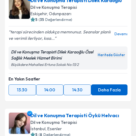
Dil ve Konuşma Terapisti Dilek Karaoğlu
Dil ve Konuşma Terapisi
Eskişehir
, Odunpazarı
5
(
35
Değerlendirme)
terapi sürecinden oldukça memnunuz. Seanslar planlı
Devamı
ve verimli ilerliyor, kısa...
Dil ve Konuşma Terapisti Dilek Karaoğlu Özel
Haritada Göster
Sağlık Meslek Hizmet Birimi
Büyükdere Mahallesi Ertuna Sokak No:13/2
En Yakın Saatler
13:30
14:00
14:30
Daha Fazla
Dil ve Konuşma Terapisti Öykü Helvacı
Dil ve Konuşma Terapisi
İstanbul
, Esenler
5
(
8
Değerlendirme)