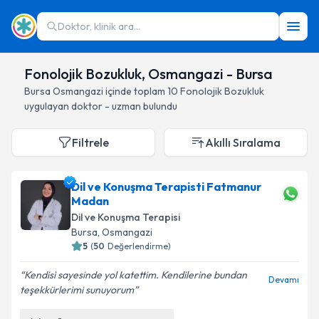
Doktor, klinik ara...
Fonolojik Bozukluk, Osmangazi - Bursa
Bursa
Osmangazi
içinde toplam
10
Fonolojik Bozukluk
uygulayan doktor - uzman bulundu
Filtrele
Akıllı Sıralama
Dil ve Konuşma Terapisti Fatmanur
Madan
Dil ve Konuşma Terapisi
Bursa
, Osmangazi
5
(
50
Değerlendirme)
Kendisi sayesinde yol katettim. Kendilerine bundan
Devamı
teşekkürlerimi sunuyorum