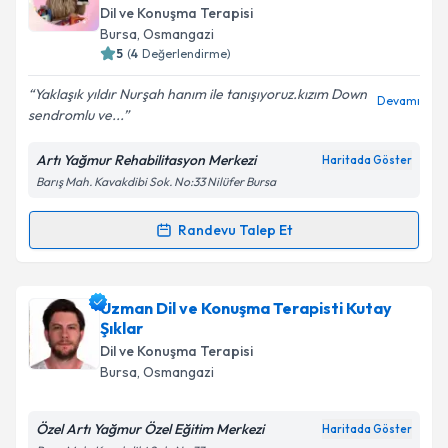
E-posta Adresiniz
Dil ve Konuşma Terapisi
Bursa
, Osmangazi
5
(
4
Değerlendirme)
Yaklaşık yıldır Nurşah hanım ile tanışıyoruz.kızım Down
Kişisel verilerimin işlenmesine ilişkin
Aydınlatma
Devamı
sendromlu ve...
Metni
'ni okudum ve kişisel verilerimin belirtilen
kapsamda işlenmesini kabul ediyorum.
Artı Yağmur Rehabilitasyon Merkezi
Haritada Göster
Barış Mah. Kavakdibi Sok. No:33 Nilüfer Bursa
Takvim Talebini Gönder
Randevu Talep Et
Randevu Takvimi Talebi
Uzman Dil ve Konuşma Terapisti Nurşah
Uzman Dil ve Konuşma Terapisti Kutay
Karakulak Şıklar
için randevu takvimi talebi
Şıklar
oluşturun. Size bu uzmandan randevu almanız için bir
Dil ve Konuşma Terapisi
takvim hazırlandığında e-posta ile bilgilendireceğiz.
Bursa
, Osmangazi
E-posta Adresiniz
Özel Artı Yağmur Özel Eğitim Merkezi
Haritada Göster