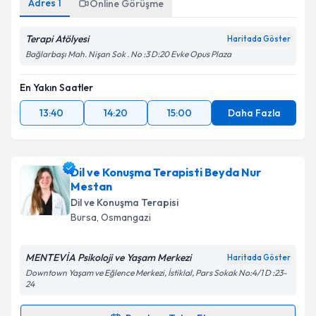
Adres
1
Online Görüşme
Terapi Atölyesi
Haritada Göster
Bağlarbaşı Mah. Nişan Sok . No :3 D:20 Evke Opus Plaza
En Yakın Saatler
13:40
14:20
15:00
Daha Fazla
Dil ve Konuşma Terapisti Beyda Nur
Mestan
Dil ve Konuşma Terapisi
Bursa
, Osmangazi
MENTEVİA Psikoloji ve Yaşam Merkezi
Haritada Göster
Downtown Yaşam ve Eğlence Merkezi, İstiklal, Pars Sokak No:4/1 D :23-
24