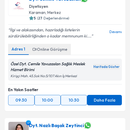
Diyetisyen
Karaman
,
Merkez
5
(
27
Değerlendirme)
İlgi ve alakasından, hazırladığı listelerin
Devamı
sürdürülebilirliğinden o kadar memnunum ki....
Adres
1
Online Görüşme
Özel Dyt. Cemile Yavuzaslan Sağlık Meslek
Haritada Göster
Hizmet Birimi
Kirişçi Mah. 45.Sok No:5/107 Akın İş Merkezi
En Yakın Saatler
09:30
10:00
10:30
Daha Fazla
Dyt. Nazlı Başak Zeytinci