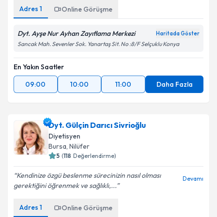
Adres
1
Online Görüşme
Dyt. Ayşe Nur Ayhan Zayıflama Merkezi
Haritada Göster
Sancak Mah. Sevenler Sok. Yanartaş Sit. No :8/F Selçuklu Konya
En Yakın Saatler
09:00
10:00
11:00
Daha Fazla
Dyt. Gülçin Darıcı Sivrioğlu
Diyetisyen
Bursa
,
Nilüfer
5
(
118
Değerlendirme)
Kendinize özgü beslenme sürecinizin nasıl olması
Devamı
gerektiğini öğrenmek ve sağlıklı,...
Adres
1
Online Görüşme