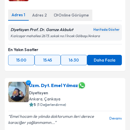
Adres
1
Adres
2
Online Görüşme
Diyetisyen Prof. Dr. Gamze Akbulut
Haritada Göster
Kızılcaşar mahallesi 2673. sokak no:1 İncek Gölbaşı/Ankara
En Yakın Saatler
15:00
15:45
16:30
Daha Fazla
Uzm. Dyt. Emel Yılmaz
Diyetisyen
Ankara
,
Çankaya
5
(
1
Değerlendirme)
Emel hocam ile yılında doktorumun ileri derece
Devamı
karaciğer yağlanmamın...