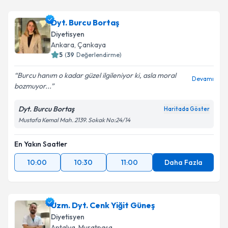
Dyt. Burcu Bortaş
Diyetisyen
Ankara
,
Çankaya
5
(
39
Değerlendirme)
Burcu hanım o kadar güzel ilgileniyor ki, asla moral
Devamı
bozmuyor...
Dyt. Burcu Bortaş
Haritada Göster
Mustafa Kemal Mah. 2139. Sokak No:24/14
En Yakın Saatler
10:00
10:30
11:00
Daha Fazla
Uzm. Dyt. Cenk Yiğit Güneş
Diyetisyen
Antalya
,
Muratpaşa