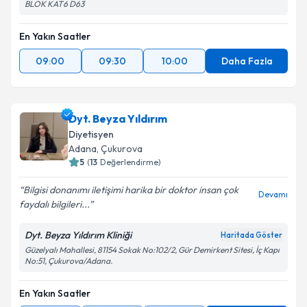
BLOK KAT6 D63
En Yakın Saatler
09:00
09:30
10:00
Daha Fazla
Dyt. Beyza Yıldırım
Diyetisyen
Adana
,
Çukurova
5
(
13
Değerlendirme)
Bilgisi donanımı iletişimi harika bir doktor insan çok
Devamı
faydalı bilgileri...
Dyt. Beyza Yıldırım Kliniği
Haritada Göster
Güzelyalı Mahallesi, 81154 Sokak No:102/2, Gür Demirkent Sitesi, İç Kapı
No:51, Çukurova/Adana.
En Yakın Saatler