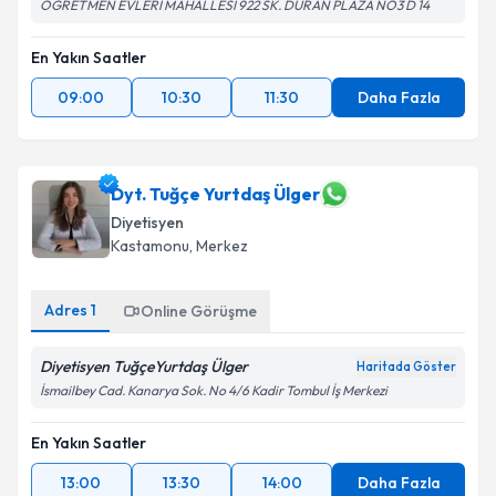
ÖĞRETMEN EVLERİ MAHALLESİ 922 SK. DURAN PLAZA NO3 D 14
En Yakın Saatler
09:00
10:30
11:30
Daha Fazla
Dyt. Tuğçe Yurtdaş Ülger
Diyetisyen
Kastamonu
,
Merkez
Adres
1
Online Görüşme
Diyetisyen TuğçeYurtdaş Ülger
Haritada Göster
İsmailbey Cad. Kanarya Sok. No 4/6 Kadir Tombul İş Merkezi
En Yakın Saatler
13:00
13:30
14:00
Daha Fazla