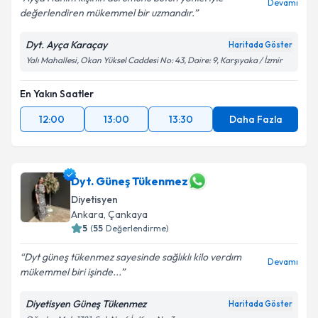
Devamı
değerlendiren mükemmel bir uzmandır.
Dyt. Ayça Karaçay
Haritada Göster
Yalı Mahallesi, Okan Yüksel Caddesi No: 43, Daire: 9, Karşıyaka / İzmir
En Yakın Saatler
12:00
13:00
13:30
Daha Fazla
Dyt. Güneş Tükenmez
Diyetisyen
Ankara
,
Çankaya
5
(
55
Değerlendirme)
Dyt güneş tükenmez sayesinde sağlıklı kilo verdım
Devamı
mükemmel biri işinde...
Diyetisyen Güneş Tükenmez
Haritada Göster