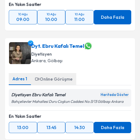
En Yakın Saatler
10 Ağu
10 Ağu
10 Ağu
Daha Fazla
09:00
10:00
11:00
Dyt. Ebru Kafalı Temel
Diyetisyen
Ankara
,
Gölbaşı
Adres
1
Online Görüşme
Diyetisyen Ebru Kafalı Temel
Haritada Göster
Bahçelievler Mahallesi Duru Coşkun Caddesi No:3/13 Gölbaşı Ankara
En Yakın Saatler
13:00
13:45
14:30
Daha Fazla