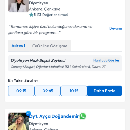
Diyetisyen
Ankara
,
Çankaya
5
(
13
Değerlendirme)
Tamamen kişiye özel bulunduğunuz duruma ve
Devamı
şartlara göre bir program...
Adres
1
Online Görüşme
Diyetisyen Nazlı Başak Zeytinci
Haritada Göster
Concept Balgat, Oğuzlar Mahallesi 1381. Sokak No: 6, Daire: 27
En Yakın Saatler
09:15
09:45
10:15
Daha Fazla
Dyt. Ayça Doğandemir
Diyetisyen
Ankara
,
Gölbaşı