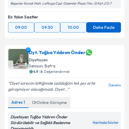
Beşevler Konak Mah. Lefkoşa Cad. Gizemler Plaza 1 No :12 Kat :2 D:7
En Yakın Saatler
09:00
09:30
10:00
Daha Fazla
Dyt. Tuğba Yıldırım Önder
Diyetisyen
Samsun
,
Bafra
4.9
(
6
Değerlendirme)
Diyet sürecim bittiğimde üzüldüğüm tek şey artık
Devamı
görüşmüyor olacağımızdı. Diyet...
Adres
1
Online Görüşme
Diyetisyen Tuğba Yıldırım Önder
Sürdürülebilir ve Sağlıklı Beslenme
Haritada Göster
Danışmanlığı