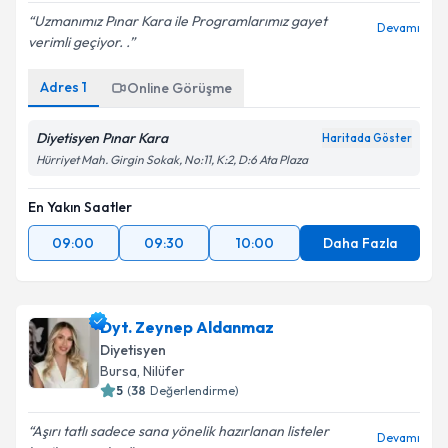
Uzmanımız Pınar Kara ile Programlarımız gayet
Devamı
verimli geçiyor. .
Adres
1
Online Görüşme
Diyetisyen Pınar Kara
Haritada Göster
Hürriyet Mah. Girgin Sokak, No:11, K:2, D:6 Ata Plaza
En Yakın Saatler
09:00
09:30
10:00
Daha Fazla
Dyt. Zeynep Aldanmaz
Diyetisyen
Bursa
,
Nilüfer
5
(
38
Değerlendirme)
Aşırı tatlı sadece sana yönelik hazırlanan listeler
Devamı