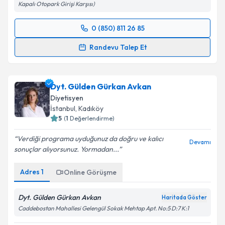
Kapalı Otopark Girişi Karşısı)
0 (850) 811 26 85
Randevu Takvimi Talebi
Randevu Talep Et
Dyt. Merve Adanalı
için randevu takvimi talebi
oluşturun. Size bu uzmandan randevu almanız için bir
Dyt. Gülden Gürkan Avkan
takvim hazırlandığında e-posta ile bilgilendireceğiz.
Diyetisyen
E-posta Adresiniz
İstanbul
,
Kadıköy
5
(
1
Değerlendirme)
Verdiği programa uyduğunuz da doğru ve kalıcı
Devamı
sonuçlar alıyorsunuz. Yormadan...
Kişisel verilerimin işlenmesine ilişkin
Aydınlatma
Metni
'ni okudum ve kişisel verilerimin belirtilen
Adres
1
Online Görüşme
kapsamda işlenmesini kabul ediyorum.
Dyt. Gülden Gürkan Avkan
Haritada Göster
Takvim Talebini Gönder
Caddebostan Mahallesi Gelengül Sokak Mehtap Apt. No:5 D:7 K:1