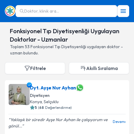
Doktor, klinik ara...
Fonksiyonel Tıp Diyetisyenliği Uygulayan
Doktorlar - Uzmanlar
Toplam
53
Fonksiyonel Tıp Diyetisyenliği
uygulayan doktor -
uzman bulundu.
Filtrele
Akıllı Sıralama
Dyt. Ayşe Nur Ayhan
Diyetisyen
Konya
,
Selçuklu
5
(
68
Değerlendirme)
Yaklaşık bir süredir Ayşe Nur Ayhan ile çalışıyorum ve
Devamı
gönül...