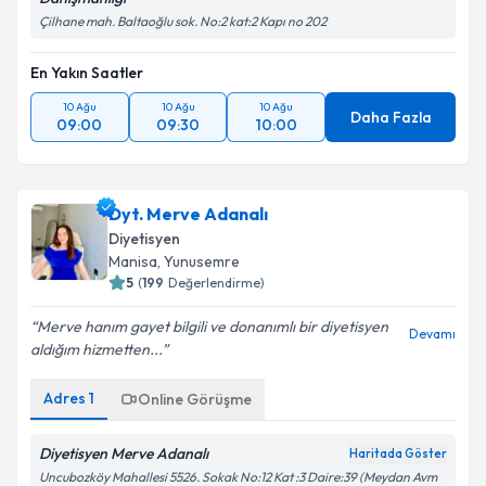
Çilhane mah. Baltaoğlu sok. No:2 kat:2 Kapı no 202
En Yakın Saatler
10 Ağu
10 Ağu
10 Ağu
Daha Fazla
09:00
09:30
10:00
Dyt. Merve Adanalı
Diyetisyen
Manisa
,
Yunusemre
5
(
199
Değerlendirme)
Merve hanım gayet bilgili ve donanımlı bir diyetisyen
Devamı
aldığım hizmetten...
Adres
1
Online Görüşme
Diyetisyen Merve Adanalı
Haritada Göster
Uncubozköy Mahallesi 5526. Sokak No:12 Kat :3 Daire:39 (Meydan Avm