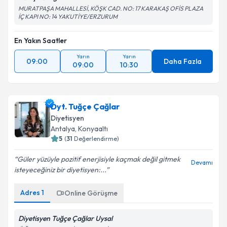
MURATPAŞA MAHALLESİ, KÖŞK CAD. NO: 17 KARAKAŞ OFİS PLAZA
İÇ KAPI NO: 14 YAKUTİYE/ERZURUM
En Yakın Saatler
Yarın
Yarın
09:00
Daha Fazla
09:00
10:30
Dyt. Tuğçe Çağlar
Diyetisyen
Antalya
,
Konyaaltı
5
(
31
Değerlendirme)
Güler yüzüyle pozitif enerjisiyle kaçmak değil gitmek
Devamı
isteyeceğiniz bir diyetisyen:...
Adres
1
Online Görüşme
Diyetisyen Tuğçe Çağlar Uysal