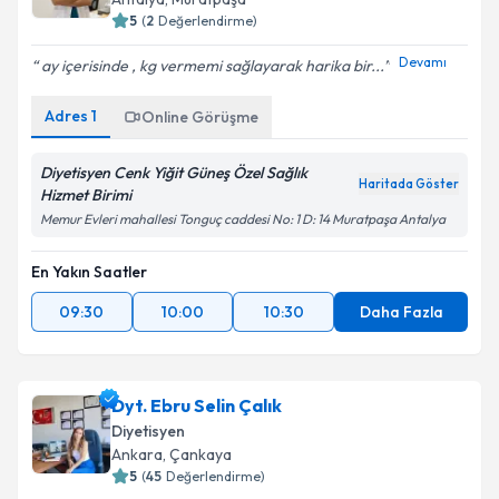
5
(
2
Değerlendirme)
Devamı
ay içerisinde , kg vermemi sağlayarak harika bir...
Adres
1
Online Görüşme
Diyetisyen Cenk Yiğit Güneş Özel Sağlık
Haritada Göster
Hizmet Birimi
Memur Evleri mahallesi Tonguç caddesi No: 1 D: 14 Muratpaşa Antalya
En Yakın Saatler
09:30
10:00
10:30
Daha Fazla
Dyt. Ebru Selin Çalık
Diyetisyen
Ankara
,
Çankaya
5
(
45
Değerlendirme)