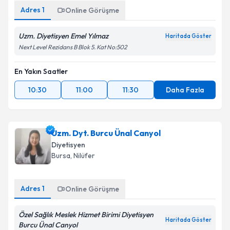
Adres
1
Online Görüşme
Uzm. Diyetisyen Emel Yılmaz
Haritada Göster
Next Level Rezidans B Blok 5. Kat No:502
En Yakın Saatler
10:30
11:00
11:30
Daha Fazla
Uzm. Dyt. Burcu Ünal Canyol
Diyetisyen
Bursa
,
Nilüfer
Adres
1
Online Görüşme
Özel Sağlık Meslek Hizmet Birimi Diyetisyen
Haritada Göster
Burcu Ünal Canyol