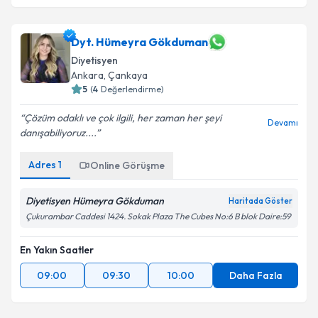
Dyt. Hümeyra Gökduman
Diyetisyen
Ankara
,
Çankaya
5
(
4
Değerlendirme)
Çözüm odaklı ve çok ilgili, her zaman her şeyi
Devamı
danışabiliyoruz....
Adres
1
Online Görüşme
Diyetisyen Hümeyra Gökduman
Haritada Göster
Çukurambar Caddesi 1424. Sokak Plaza The Cubes No:6 B blok Daire:59
En Yakın Saatler
09:00
09:30
10:00
Daha Fazla