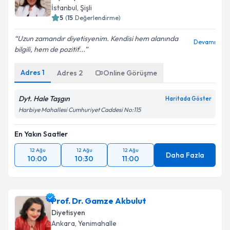
İstanbul
,
Şişli
5
(
15
Değerlendirme)
Uzun zamandır diyetisyenim. Kendisi hem alanında
Devamı
bilgili, hem de pozitif...
Adres
1
Adres
2
Online Görüşme
Dyt. Hale Taşgın
Haritada Göster
Harbiye Mahallesi Cumhuriyet Caddesi No:115
En Yakın Saatler
12 Ağu
12 Ağu
12 Ağu
Daha Fazla
10:00
10:30
11:00
Prof. Dr. Gamze Akbulut
Diyetisyen
Ankara
,
Yenimahalle