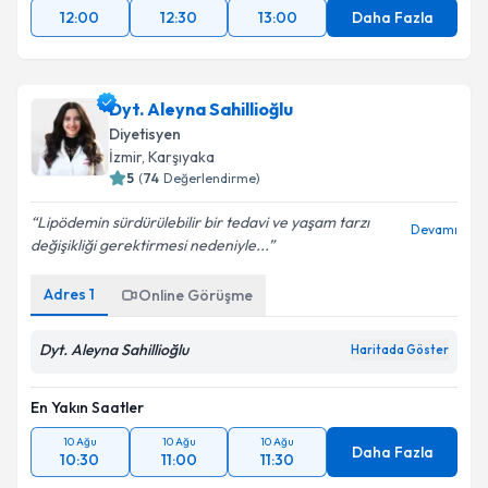
12:00
12:30
13:00
Daha Fazla
Dyt. Aleyna Sahillioğlu
Diyetisyen
İzmir
,
Karşıyaka
5
(
74
Değerlendirme)
Lipödemin sürdürülebilir bir tedavi ve yaşam tarzı
Devamı
değişikliği gerektirmesi nedeniyle...
Adres
1
Online Görüşme
Dyt. Aleyna Sahillioğlu
Haritada Göster
En Yakın Saatler
10 Ağu
10 Ağu
10 Ağu
Daha Fazla
10:30
11:00
11:30