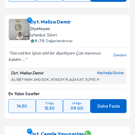
Dyt. Melisa Demir
Diyetisyen
İstanbul
,
Silivri
5
(
70
Değerlendirme)
Gercekten İşinin ehli bir diyetisyen Çok memnun
Devamı
kaldım ...
Dyt. Melisa Demir
Haritada Göster
ALİ BEY MAH. AHU SOK. ATASOY PLAZA KAT: 3 OFİS :9
En Yakın Saatler
11 Ağu
14 Ağu
14:30
Daha Fazla
15:30
09:00
Dyt. Cemile Yavuzaslan