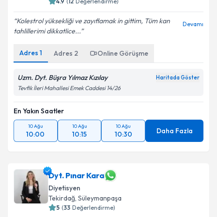
4.9
(
12
Değerlendirme)
Kolestrol yüksekliği ve zayıflamak in gittim, Tüm kan
Devamı
tahlillerimi dikkatlice...
Adres
1
Adres
2
Online Görüşme
Uzm. Dyt. Büşra Yılmaz Kızılay
Haritada Göster
Tevfik İleri Mahallesi Emek Caddesi 14/26
En Yakın Saatler
10 Ağu
10 Ağu
10 Ağu
Daha Fazla
10:00
10:15
10:30
Dyt. Pınar Kara
Diyetisyen
Tekirdağ
,
Süleymanpaşa
5
(
33
Değerlendirme)