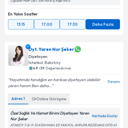
Oğuzlar Mah 1381. Sok No:6 İç Kapı No:3
En Yakın Saatler
13:15
17:00
17:30
Daha Fazla
Dyt. Yaren Nur Şeker
Diyetisyen
İstanbul
,
Bakırköy
4.9
(
39
Değerlendirme)
Hayatımda tanıdığım en harikaa diyetisyen olabiliiir
Devamı
yaren hanım Ben daha...
Adres
1
Online Görüşme
Özel Sağlık Ve Hizmet Birimi Diyetisyen Yaren
Haritada Göster
Nur Şeker
ATAKOY 7-8-9-10 KİSM MAH. E5 YANYOL AVRUPA REZİDANS OFİS A1