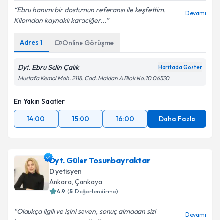
Ebru hanımı bir dostumun referansı ile keşfettim.
Devamı
Kilomdan kaynaklı karaciğer...
Adres
1
Online Görüşme
Dyt. Ebru Selin Çalık
Haritada Göster
Mustafa Kemal Mah. 2118. Cad. Maidan A Blok No:10 06530
En Yakın Saatler
14:00
15:00
16:00
Daha Fazla
Dyt. Güler Tosunbayraktar
Diyetisyen
Ankara
,
Çankaya
4.9
(
5
Değerlendirme)
Oldukça ilgili ve işini seven, sonuç almadan sizi
Devamı