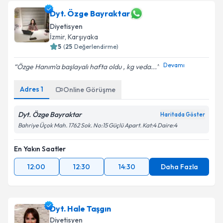
Dyt. Özge Bayraktar
Diyetisyen
İzmir
,
Karşıyaka
5
(
25
Değerlendirme)
Devamı
Özge Hanım'a başlayalı hafta oldu , kg veda...
Adres
1
Online Görüşme
Dyt. Özge Bayraktar
Haritada Göster
Bahriye Üçok Mah. 1762 Sok. No:15 Güçlü Apart. Kat:4 Daire:4
En Yakın Saatler
12:00
12:30
14:30
Daha Fazla
Dyt. Hale Taşgın
Diyetisyen