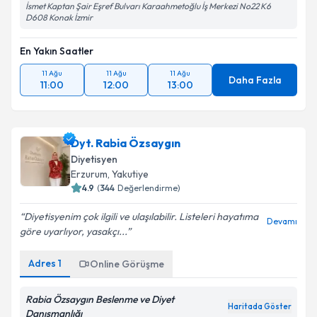
İsmet Kaptan Şair Eşref Bulvarı Karaahmetoğlu İş Merkezi No22 K6
D608 Konak İzmir
En Yakın Saatler
11 Ağu
11 Ağu
11 Ağu
Daha Fazla
11:00
12:00
13:00
Dyt. Rabia Özsaygın
Diyetisyen
Erzurum
,
Yakutiye
4.9
(
344
Değerlendirme)
Diyetisyenim çok ilgili ve ulaşılabilir. Listeleri hayatıma
Devamı
göre uyarlıyor, yasakçı...
Adres
1
Online Görüşme
Rabia Özsaygın Beslenme ve Diyet
Haritada Göster
Danışmanlığı