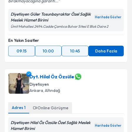
bırakmayacagına garanti...
Diyetisyen Güler Tosunbayraktar Özel Sağlık
Haritada Göster
Meslek Hizmet Birimi
Ümit Mahallesi 2494.Cadde Çamlıca Bulvar Sitesi E Blok Daire 2
En Yakın Saatler
09:15
10:00
10:45
Daha Fazla
Dyt. Hilal Öz Özsüle
Diyetisyen
Ankara
,
Altındağ
Adres
1
Online Görüşme
Diyetisyen Hilal Öz Özsüle Özel Sağlık Meslek
Haritada Göster
Hizmet Birimi