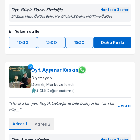
Dyt. Gülçin Darıcı Sivrioğlu
Haritada Göster
29 Ekim Mah. Özlüce Bulv . No :29 Kat :3 Daire :40 Time Özlüce
En Yakın Saatler
10:30
15:00
15:30
Daha Fazla
Dyt. Ayşenur Keskin
Diyetisyen
Denizli
,
Merkezefendi
5
(
85
Değerlendirme)
Harika bir yer. Küçük bebeğime bile bakıyorlar tam bir
Devamı
aile...
Adres
1
Adres
2
Dyt. Ayşenur Keskin
Haritada Göster