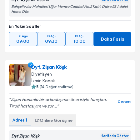
Bahçelievler Mahallesi Uğur Mumcu Caddesi No:2 Kat:4 Daire:28 Adalet
Home Ofis
En Yakın Saatler
10 Ağu
10 Ağu
10 Ağu
Daha Fazla
09:00
09:30
10:00
Dyt. Zişan Köşk
Diyetisyen
İzmir
,
Konak
5
(
14
Değerlendirme)
Zişan Hanımla bir arkadaşımın önerisiyle tanıştım.
Devamı
Tiroit hastasıyım ve zor...
Adres
1
Online Görüşme
Dyt Zişan Köşk
Haritada Göster