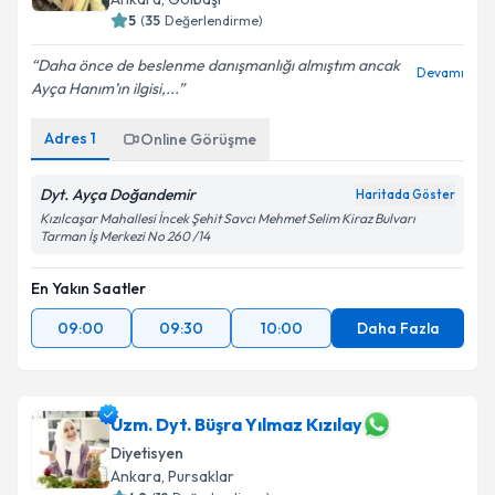
5
(
35
Değerlendirme)
Daha önce de beslenme danışmanlığı almıştım ancak
Devamı
Ayça Hanım’ın ilgisi,...
Adres
1
Online Görüşme
Dyt. Ayça Doğandemir
Haritada Göster
Kızılcaşar Mahallesi İncek Şehit Savcı Mehmet Selim Kiraz Bulvarı
Tarman İş Merkezi No 260 /14
En Yakın Saatler
09:00
09:30
10:00
Daha Fazla
Uzm. Dyt. Büşra Yılmaz Kızılay
Diyetisyen
Ankara
,
Pursaklar