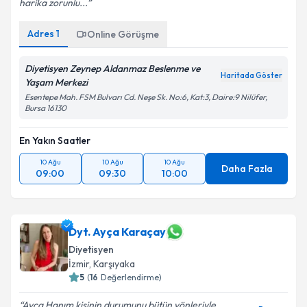
harika zorunlu...
Adres
1
Online Görüşme
Diyetisyen Zeynep Aldanmaz Beslenme ve
Haritada Göster
Yaşam Merkezi
Esentepe Mah. FSM Bulvarı Cd. Neşe Sk. No:6, Kat:3, Daire:9 Nilüfer,
Bursa 16130
En Yakın Saatler
10 Ağu
10 Ağu
10 Ağu
Daha Fazla
09:00
09:30
10:00
Dyt. Ayça Karaçay
Diyetisyen
İzmir
,
Karşıyaka
5
(
16
Değerlendirme)
Ayça Hanım kişinin durumunu bütün yönleriyle