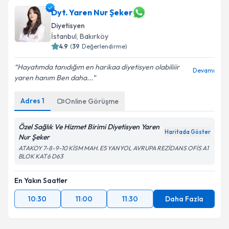
Dyt. Yaren Nur Şeker
Diyetisyen
İstanbul
,
Bakırköy
4.9
(
39
Değerlendirme)
Hayatımda tanıdığım en harikaa diyetisyen olabiliiir
Devamı
yaren hanım Ben daha...
Adres
1
Online Görüşme
Özel Sağlık Ve Hizmet Birimi Diyetisyen Yaren
Haritada Göster
Nur Şeker
ATAKOY 7-8-9-10 KİSM MAH. E5 YANYOL AVRUPA REZİDANS OFİS A1
BLOK KAT6 D63
En Yakın Saatler
10:30
11:00
11:30
Daha Fazla