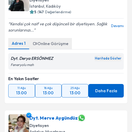
Diyetisyen
İstanbul
,
Kadıköy
5
(
147
Değerlendirme)
Kendisi çok naif ve çok düşünceli bir diyetisyen. Sağlık
Devamı
sorunlarınızı...
Adres
1
Online Görüşme
Dyt. Derya ERSÖNMEZ
Haritada Göster
Feneryolu mah
En Yakın Saatler
11 Ağu
18 Ağu
25 Ağu
Daha Fazla
13:00
13:00
13:00
Dyt. Merve Aygündüz
Diyetisyen