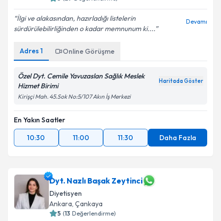
5
(
27
Değerlendirme)
İlgi ve alakasından, hazırladığı listelerin
Devamı
sürdürülebilirliğinden o kadar memnunum ki....
Adres
1
Online Görüşme
Özel Dyt. Cemile Yavuzaslan Sağlık Meslek
Haritada Göster
Hizmet Birimi
Kirişçi Mah. 45.Sok No:5/107 Akın İş Merkezi
En Yakın Saatler
10:30
11:00
11:30
Daha Fazla
Dyt. Nazlı Başak Zeytinci
Diyetisyen
Ankara
,
Çankaya
5
(
13
Değerlendirme)