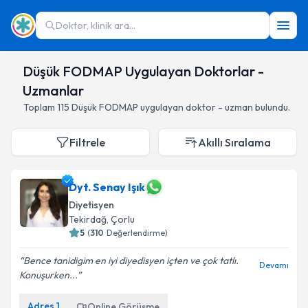
Doktor, klinik ara...
Düşük FODMAP Uygulayan Doktorlar -
Uzmanlar
Toplam
115
Düşük FODMAP
uygulayan doktor - uzman bulundu.
Filtrele
Akıllı Sıralama
Dyt. Senay Işık
Diyetisyen
Tekirdağ
,
Çorlu
5
(
310
Değerlendirme)
Bence tanidigim en iyi diyedisyen içten ve çok tatlı.
Devamı
Konuşurken...
Adres
1
Online Görüşme