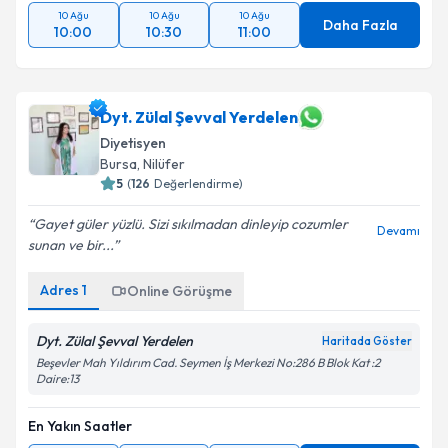
10 Ağu
10 Ağu
10 Ağu
Daha Fazla
10:00
10:30
11:00
Dyt. Zülal Şevval Yerdelen
Diyetisyen
Bursa
,
Nilüfer
5
(
126
Değerlendirme)
Gayet güler yüzlü. Sizi sıkılmadan dinleyip cozumler
Devamı
sunan ve bir...
Adres
1
Online Görüşme
Dyt. Zülal Şevval Yerdelen
Haritada Göster
Beşevler Mah Yıldırım Cad. Seymen İş Merkezi No:286 B Blok Kat :2
Daire:13
En Yakın Saatler