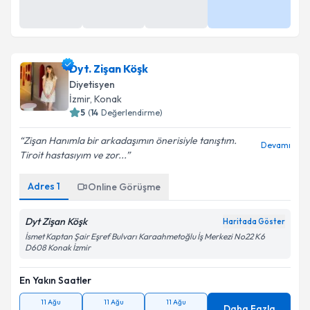
Dyt. Zişan Köşk
Diyetisyen
İzmir
,
Konak
5
(
14
Değerlendirme)
Zişan Hanımla bir arkadaşımın önerisiyle tanıştım.
Devamı
Tiroit hastasıyım ve zor...
Adres
1
Online Görüşme
Dyt Zişan Köşk
Haritada Göster
İsmet Kaptan Şair Eşref Bulvarı Karaahmetoğlu İş Merkezi No22 K6
D608 Konak İzmir
En Yakın Saatler
11 Ağu
11 Ağu
11 Ağu