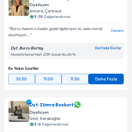
Diyetisyen
Ankara
,
Çankaya
5
(
39
Değerlendirme)
Burcu hanım o kadar güzel ilgileniyor ki, asla moral
Devamı
bozmuyor...
Dyt. Burcu Bortaş
Haritada Göster
Mustafa Kemal Mah. 2139. Sokak No:24/14
En Yakın Saatler
10:30
11:00
11:30
Daha Fazla
Dyt. Zümra Bozkurt
Diyetisyen
İzmir
,
Karabağlar
5
(
6
Değerlendirme)