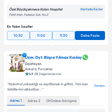
Özel Büyükçekmece Kolan Hospital
Haritada Göster
Fatih Mah. Fedakar Sok. No:3
En Yakın Saatler
10:30
11:00
11:30
Daha Fazla
Uzm. Dyt. Büşra Yılmaz Kızılay
Diyetisyen
Ankara
,
Pursaklar
4.9
(
12
Değerlendirme)
Kolestrol yüksekliği ve zayıflamak in gittim, Tüm kan
Devamı
tahlillerimi dikkatlice...
Adres
1
Adres
2
Online Görüşme