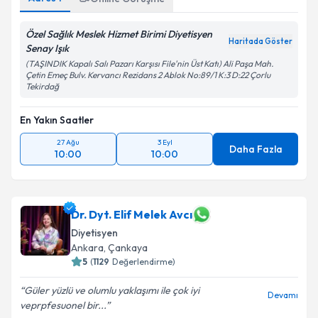
Özel Sağlık Meslek Hizmet Birimi Diyetisyen
Haritada Göster
Senay Işık
(TAŞINDIK Kapalı Salı Pazarı Karşısı File'nin Üst Katı) Ali Paşa Mah.
Çetin Emeç Bulv. Kervancı Rezidans 2 Ablok No:89/1 K:3 D:22 Çorlu
Tekirdağ
En Yakın Saatler
27 Ağu
3 Eyl
Daha Fazla
10:00
10:00
Dr. Dyt. Elif Melek Avcı
Diyetisyen
Ankara
,
Çankaya
5
(
1129
Değerlendirme)
Güler yüzlü ve olumlu yaklaşımı ile çok iyi
Devamı
veprpfesuonel bir...