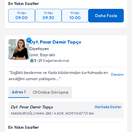
En Yakın Saatler
10 Ağu
10 Ağu
10 Ağu
Daha Fazla
09:00
09:30
10:00
Dyt. Pınar Demir Topçu
Diyetisyen
İzmir
,
Bayraklı
5
(
21
Değerlendirme)
Sağlıklı beslenme ve fazla kilolarimdan kurtulmada en
Devamı
sevdiğim uzman yaklaşımı...
Adres
1
Online Görüşme
Dyt. Pınar Demir Topçu
Haritada Göster
MANSUROĞLU MAH. 288 / 4 SOK. NO9/1 KAT7 D 164
En Yakın Saatler