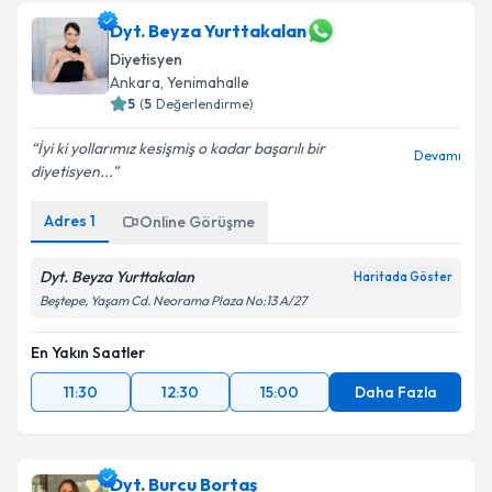
Dyt. Beyza Yurttakalan
Diyetisyen
Ankara
,
Yenimahalle
5
(
5
Değerlendirme)
İyi ki yollarımız kesişmiş o kadar başarılı bir
Devamı
diyetisyen...
Adres
1
Online Görüşme
Dyt. Beyza Yurttakalan
Haritada Göster
Beştepe, Yaşam Cd. Neorama Plaza No:13 A/27
En Yakın Saatler
11:30
12:30
15:00
Daha Fazla
Dyt. Burcu Bortaş