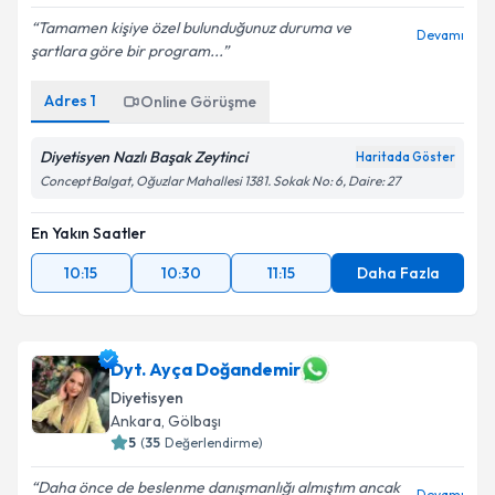
Tamamen kişiye özel bulunduğunuz duruma ve
Devamı
şartlara göre bir program...
Adres
1
Online Görüşme
Diyetisyen Nazlı Başak Zeytinci
Haritada Göster
Concept Balgat, Oğuzlar Mahallesi 1381. Sokak No: 6, Daire: 27
En Yakın Saatler
10:15
10:30
11:15
Daha Fazla
Dyt. Ayça Doğandemir
Diyetisyen
Ankara
,
Gölbaşı
5
(
35
Değerlendirme)
Daha önce de beslenme danışmanlığı almıştım ancak