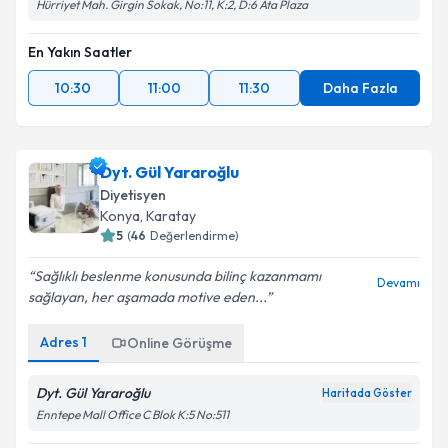
Hürriyet Mah. Girgin Sokak, No:11, K:2, D:6 Ata Plaza
En Yakın Saatler
10:30
11:00
11:30
Daha Fazla
Dyt. Gül Yararoğlu
Diyetisyen
Konya
,
Karatay
5
(
46
Değerlendirme)
Sağlıklı beslenme konusunda bilinç kazanmamı
Devamı
sağlayan, her aşamada motive eden...
Adres
1
Online Görüşme
Dyt. Gül Yararoğlu
Haritada Göster
Enntepe Mall Office C Blok K:5 No:511