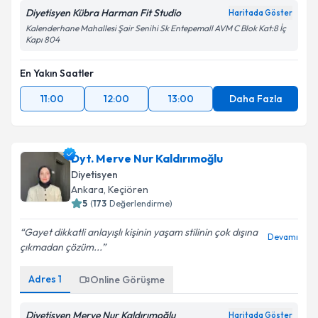
Diyetisyen Kübra Harman Fit Studio
Haritada Göster
Kalenderhane Mahallesi Şair Senihi Sk Entepemall AVM C Blok Kat:8 İç
Kapı 804
En Yakın Saatler
11:00
12:00
13:00
Daha Fazla
Dyt. Merve Nur Kaldırımoğlu
Diyetisyen
Ankara
,
Keçiören
5
(
173
Değerlendirme)
Gayet dikkatli anlayışlı kişinin yaşam stilinin çok dışına
Devamı
çıkmadan çözüm...
Adres
1
Online Görüşme
Diyetisyen Merve Nur Kaldırımoğlu
Haritada Göster