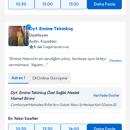
10:30
13:00
13:30
Daha Fazla
Dyt. Emine Tekinkuş
Diyetisyen
Aydın
,
Kuşadası
5
(
44
Değerlendirme)
Emine Hanım'ın en sevdiğim yönü, herkese aynı listeyi
Devamı
vermemesi. Yaşam...
Adres
1
Online Görüşme
Dyt. Emine Tekinkuş Özel Sağlık Meslek
Haritada Göster
Hizmet Birimi
Cumhuriyet Mahallesi Rıfat Arın Sokak Yazıcı İş Merkezi Kat:3 Daire:22
En Yakın Saatler