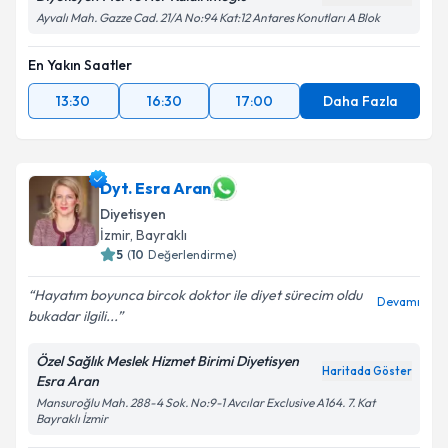
Ayvalı Mah. Gazze Cad. 21/A No:94 Kat:12 Antares Konutları A Blok
En Yakın Saatler
13:30
16:30
17:00
Daha Fazla
Dyt. Esra Aran
Diyetisyen
İzmir
,
Bayraklı
5
(
10
Değerlendirme)
Hayatım boyunca bircok doktor ile diyet sürecim oldu
Devamı
bukadar ilgili...
Özel Sağlık Meslek Hizmet Birimi Diyetisyen
Haritada Göster
Esra Aran
Mansuroğlu Mah. 288-4 Sok. No:9-1 Avcılar Exclusive A164. 7. Kat
Bayraklı İzmir