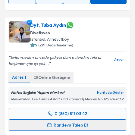
10:30
13:30
14:00
Daha Fazla
Dyt. Tuba Aydın
Diyetisyen
İstanbul
,
Arnavutköy
5
(
291
Değerlendirme)
Evlenmeden öncede gidiyordum evlendim tekrar
Devamı
başladım çok iyi çok...
Adres
1
Online Görüşme
Nefes Sağlıklı Yaşam Merkezi
Haritada Göster
Merkez Mah. Eski Edirne Asfaltı Cad. Cömert İş Merkezi No:1263 /4 Kat:2
0 (850) 811 03 42
Randevu Takvimi Talebi
Randevu Talep Et