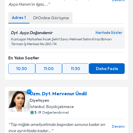
Devamı
Ayça Hanım’ın ilgisi,...
Adres
1
Online Görüşme
Dyt. Ayça Doğandemir
Haritada Göster
Kızılcaşar Mahallesi İncek Şehit Savcı Mehmet Selim Kiraz Bulvarı
Tarman İş Merkezi No 260 /14
En Yakın Saatler
10:30
11:00
11:30
Daha Fazla
Uzm. Dyt. Mervenur Ündil
Diyetisyen
İstanbul
,
Büyükçekmece
5
(
9
Değerlendirme)
Tüp miğde ameliyatimda başından sonuna kadar en
Devamı
ince ayrintisida kadar...