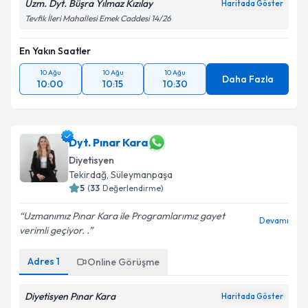
Uzm. Dyt. Büşra Yılmaz Kızılay
Haritada Göster
Tevfik İleri Mahallesi Emek Caddesi 14/26
En Yakın Saatler
10 Ağu
10 Ağu
10 Ağu
Daha Fazla
10:00
10:15
10:30
Dyt. Pınar Kara
Diyetisyen
Tekirdağ
,
Süleymanpaşa
5
(
33
Değerlendirme)
Uzmanımız Pınar Kara ile Programlarımız gayet
Devamı
verimli geçiyor. .
Adres
1
Online Görüşme
Diyetisyen Pınar Kara
Haritada Göster