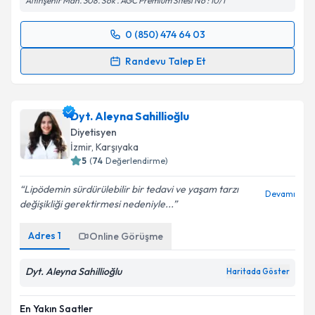
Altınşehir Mah. 308. Sok . AGC Premıum Sitesi No : 10/1
0 (850) 474 64 03
Randevu Takvimi Talebi
Randevu Talep Et
Uzm. Dyt. Asya Koparan
için randevu takvimi talebi
oluşturun. Size bu uzmandan randevu almanız için bir
Dyt. Aleyna Sahillioğlu
takvim hazırlandığında e-posta ile bilgilendireceğiz.
Diyetisyen
E-posta Adresiniz
İzmir
,
Karşıyaka
5
(
74
Değerlendirme)
Lipödemin sürdürülebilir bir tedavi ve yaşam tarzı
Devamı
değişikliği gerektirmesi nedeniyle...
Kişisel verilerimin işlenmesine ilişkin
Aydınlatma
Metni
'ni okudum ve kişisel verilerimin belirtilen
Adres
1
Online Görüşme
kapsamda işlenmesini kabul ediyorum.
Dyt. Aleyna Sahillioğlu
Haritada Göster
Takvim Talebini Gönder
En Yakın Saatler