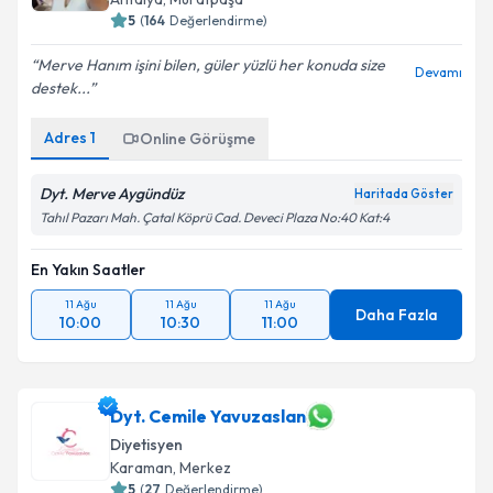
Antalya
,
Muratpaşa
5
(
164
Değerlendirme)
Merve Hanım işini bilen, güler yüzlü her konuda size
Devamı
destek...
Adres
1
Online Görüşme
Dyt. Merve Aygündüz
Haritada Göster
Tahıl Pazarı Mah. Çatal Köprü Cad. Deveci Plaza No:40 Kat:4
En Yakın Saatler
11 Ağu
11 Ağu
11 Ağu
Daha Fazla
10:00
10:30
11:00
Dyt. Cemile Yavuzaslan
Diyetisyen
Karaman
,
Merkez