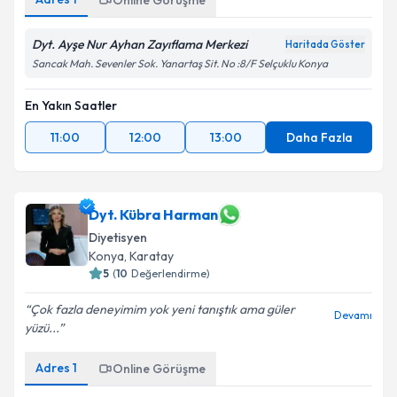
Online Görüşme
Dyt. Ayşe Nur Ayhan Zayıflama Merkezi
Haritada Göster
Sancak Mah. Sevenler Sok. Yanartaş Sit. No :8/F Selçuklu Konya
En Yakın Saatler
11:00
12:00
13:00
Daha Fazla
Dyt. Kübra Harman
Diyetisyen
Konya
,
Karatay
5
(
10
Değerlendirme)
Çok fazla deneyimim yok yeni tanıştık ama güler
Devamı
yüzü...
Adres
1
Online Görüşme