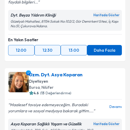
faydalı bilgileri...
Dyt. Beyza Yıldırım Kliniği
Haritada Göster
Güzelyalı Mahallesi, 81154 Sokak No:102/2, Gür Demirkent Sitesi, İç Kapı
No:51, Çukurova/Adana.
En Yakın Saatler
12:00
12:30
13:00
Daha Fazla
Uzm. Dyt. Asya Koparan
Diyetisyen
Bursa
,
Nilüfer
4.6
(
13
Değerlendirme)
Maalesef tavsiye edemeyeceğim. Buradaki
Devamı
yorumlara ve sosyal medyaya bakarak gittim....
Asya Koparan Sağlıklı Yaşam ve Güzellik
Haritada Göster