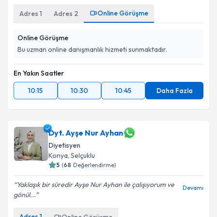
Online Görüşme
Adres
1
Adres
2
Online Görüşme
Bu uzman online danışmanlık hizmeti sunmaktadır.
En Yakın Saatler
10:15
10:30
10:45
Daha Fazla
Dyt. Ayşe Nur Ayhan
Diyetisyen
Konya
,
Selçuklu
5
(
68
Değerlendirme)
Yaklaşık bir süredir Ayşe Nur Ayhan ile çalışıyorum ve
Devamı
gönül...
Adres
1