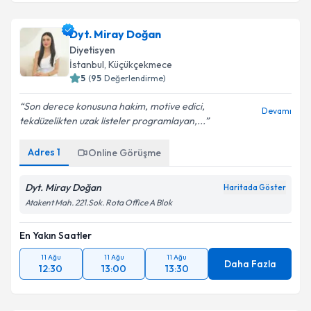
Dyt. Miray Doğan
Diyetisyen
İstanbul
,
Küçükçekmece
5
(
95
Değerlendirme)
Son derece konusuna hakim, motive edici,
Devamı
tekdüzelikten uzak listeler programlayan,...
Adres
1
Online Görüşme
Dyt. Miray Doğan
Haritada Göster
Atakent Mah. 221.Sok. Rota Office A Blok
En Yakın Saatler
11 Ağu
11 Ağu
11 Ağu
Daha Fazla
12:30
13:00
13:30