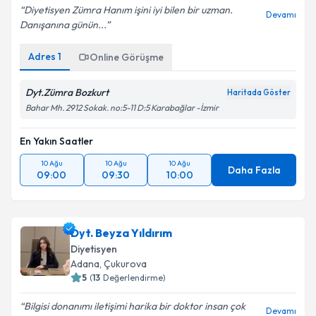
Diyetisyen Zümra Hanım işini iyi bilen bir uzman.
Devamı
Danışanına günün...
Adres
1
Online Görüşme
Dyt.Zümra Bozkurt
Haritada Göster
Bahar Mh. 2912 Sokak. no:5-11 D:5 Karabağlar -İzmir
En Yakın Saatler
10 Ağu
10 Ağu
10 Ağu
Daha Fazla
09:00
09:30
10:00
Dyt. Beyza Yıldırım
Diyetisyen
Adana
,
Çukurova
5
(
13
Değerlendirme)
Bilgisi donanımı iletişimi harika bir doktor insan çok
Devamı