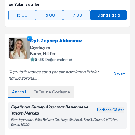
En Yakın Saatler
15:00
16:00
17:00
Daha Fazla
Dyt. Zeynep Aldanmaz
Diyetisyen
Bursa
,
Nilüfer
5
(
38
Değerlendirme)
Aşırı tatlı sadece sana yönelik hazırlanan listeler
Devamı
harika zorunlu...
Adres
1
Online Görüşme
Diyetisyen Zeynep Aldanmaz Beslenme ve
Haritada Göster
Yaşam Merkezi
Esentepe Mah. FSM Bulvarı Cd. Neşe Sk. No:6, Kat:3, Daire:9 Nilüfer,
Bursa 16130