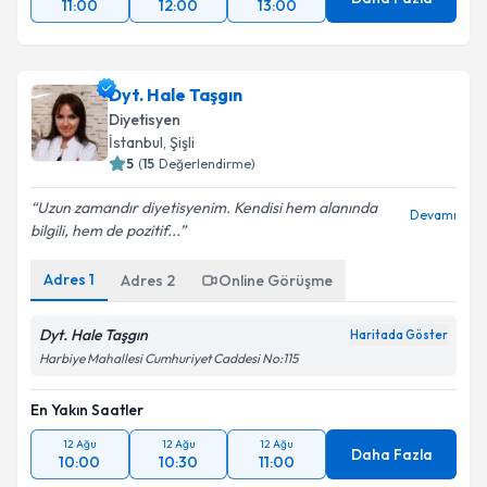
Daha Fazla
11:00
12:00
13:00
Dyt. Hale Taşgın
Diyetisyen
İstanbul
,
Şişli
5
(
15
Değerlendirme)
Uzun zamandır diyetisyenim. Kendisi hem alanında
Devamı
bilgili, hem de pozitif...
Adres
1
Adres
2
Online Görüşme
Dyt. Hale Taşgın
Haritada Göster
Harbiye Mahallesi Cumhuriyet Caddesi No:115
En Yakın Saatler
12 Ağu
12 Ağu
12 Ağu
Daha Fazla
10:00
10:30
11:00