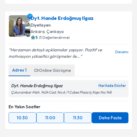
Dyt. Hande Erdoğmuş Ilgaz
Diyetisyen
Ankara
,
Çankaya
5
(
1
Değerlendirme)
Herzaman detaylı açıklamalar yapıyor. Pozitif ve
Devamı
motivasyon yükseltici görüşmeler ile...
Adres
1
Online Görüşme
Dyt. Hande Erdoğmuş Ilgaz
Haritada Göster
Çukurambar Mah. 1424 Cad. No:6 /1 Cubes Plaza Iç Kapı No:148
En Yakın Saatler
10:30
11:00
11:30
Daha Fazla