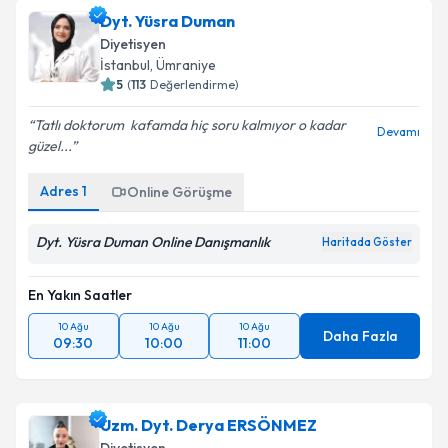
Dyt. Yüsra Duman
Diyetisyen
İstanbul
,
Ümraniye
5
(
113
Değerlendirme)
Tatlı doktorum ️ kafamda hiç soru kalmıyor o kadar
Devamı
güzel...
Adres
1
Online Görüşme
Dyt. Yüsra Duman Online Danışmanlık
Haritada Göster
En Yakın Saatler
10 Ağu
10 Ağu
10 Ağu
Daha Fazla
09:30
10:00
11:00
Uzm. Dyt. Derya ERSÖNMEZ