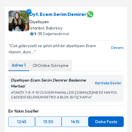
Dyt. Tuba Aydın
için randevu takvimi talebi oluşturun.
Size bu uzmandan randevu almanız için bir takvim
hazırlandığında e-posta ile bilgilendireceğiz.
Dyt. Ecem Serim Demirer
Diyetisyen
E-posta Adresiniz
İstanbul
,
Bakırköy
5
(
13
Değerlendirme)
Cok güleryüzlü ve işinin ehli bir diyetisyen Ecem
Devamı
Hanım. Ayni...
Kişisel verilerimin işlenmesine ilişkin
Aydınlatma
Metni
'ni okudum ve kişisel verilerimin belirtilen
Adres
1
Online Görüşme
kapsamda işlenmesini kabul ediyorum.
Diyetisyen Ecem Serim Demirer Beslenme
Haritada Göster
Takvim Talebini Gönder
Merkezi
ATAKÖY 7-8-9-10 CU KISIM MAHALLESİ ÇOBANÇEŞME E5 YANYOL
CADDESİ SELENİUM RETRO A BLOK 18/1 İÇ KAPI 41
En Yakın Saatler
12:45
13:30
14:15
Daha Fazla