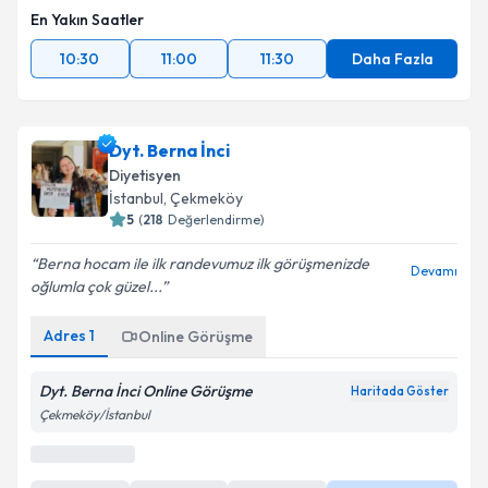
En Yakın Saatler
10:30
11:00
11:30
Daha Fazla
Dyt. Berna İnci
Diyetisyen
İstanbul
,
Çekmeköy
5
(
218
Değerlendirme)
Berna hocam ile ilk randevumuz ilk görüşmenizde
Devamı
oğlumla çok güzel...
Online Görüşme
Adres
1
Online Görüşme
Bu uzman online danışmanlık hizmeti sunmaktadır.