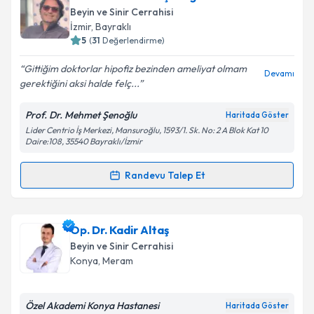
Beyin ve Sinir Cerrahisi
E-posta Adresiniz
İzmir
,
Bayraklı
5
(
31
Değerlendirme)
Gittiğim doktorlar hipofiz bezinden ameliyat olmam
Devamı
gerektiğini aksi halde felç...
Kişisel verilerimin işlenmesine ilişkin
Aydınlatma
Metni
'ni okudum ve kişisel verilerimin belirtilen
Prof. Dr. Mehmet Şenoğlu
Haritada Göster
kapsamda işlenmesini kabul ediyorum.
Lider Centrio İş Merkezi, Mansuroğlu, 1593/1. Sk. No: 2 A Blok Kat 10
Daire:108, 35540 Bayraklı/İzmir
Takvim Talebini Gönder
Randevu Talep Et
Randevu Takvimi Talebi
Prof. Dr. Mehmet Şenoğlu
için randevu takvimi
Op. Dr. Kadir Altaş
talebi oluşturun. Size bu uzmandan randevu almanız
Beyin ve Sinir Cerrahisi
için bir takvim hazırlandığında e-posta ile
Konya
,
Meram
bilgilendireceğiz.
E-posta Adresiniz
Özel Akademi Konya Hastanesi
Haritada Göster