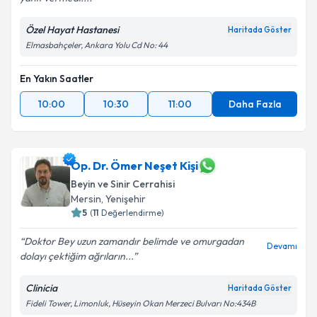
Özel Hayat Hastanesi
Haritada Göster
Elmasbahçeler, Ankara Yolu Cd No: 44
En Yakın Saatler
10:00
10:30
11:00
Daha Fazla
Op. Dr. Ömer Neşet Kişi
Beyin ve Sinir Cerrahisi
Mersin
,
Yenişehir
5
(
11
Değerlendirme)
Doktor Bey uzun zamandır belimde ve omurgadan
Devamı
dolayı çektiğim ağrıların...
Clinicia
Haritada Göster
Fideli Tower, Limonluk, Hüseyin Okan Merzeci Bulvarı No:434B