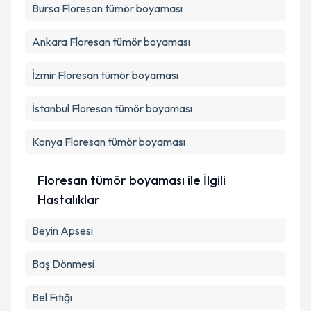
Bursa
Floresan tümör boyaması
Metni
'ni okudum ve kişisel verilerimin belirtilen
kapsamda işlenmesini kabul ediyorum.
Ankara
Floresan tümör boyaması
Takvim Talebini Gönder
İzmir
Floresan tümör boyaması
İstanbul
Floresan tümör boyaması
Konya
Floresan tümör boyaması
Floresan tümör boyaması ile İlgili
Hastalıklar
Beyin Apsesi
Baş Dönmesi
Bel Fıtığı