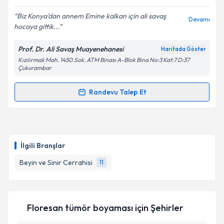
E-posta Adresiniz
Biz Konya’dan annem Emine kalkan için ali savaş
Devamı
hocaya gittik...
Prof. Dr. Ali Savaş Muayenehanesi
Haritada Göster
Kişisel verilerimin işlenmesine ilişkin
Aydınlatma
Kızılırmak Mah. 1450.Sok. ATM Binası A-Blok Bina No:3 Kat:7 D:37
Metni
'ni okudum ve kişisel verilerimin belirtilen
Çukurambar
kapsamda işlenmesini kabul ediyorum.
Randevu Talep Et
Randevu Takvimi Talebi
Takvim Talebini Gönder
Prof. Dr. Ali Savaş
için randevu takvimi talebi
oluşturun. Size bu uzmandan randevu almanız için bir
İlgili Branşlar
takvim hazırlandığında e-posta ile bilgilendireceğiz.
Beyin ve Sinir Cerrahisi
11
E-posta Adresiniz
Floresan tümör boyaması
için Şehirler
Kişisel verilerimin işlenmesine ilişkin
Aydınlatma