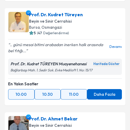
Prof. Dr. Kudret Türeyen
Beyin ve Sinir Cerrahisi
Bursa
,
Osmangazi
5
(
47
Değerlendirme)
.. günü mesai bitimi arabadan inerken halk arasında
Devamı
bel fıtığı...
Prof. Dr. Kudret TÜREYEN Muayenehanesi
Haritada Göster
Bağlarbaşı Mah. 1. Sedir Sok. Evke Mediloft 1. No: 15/17
En Yakın Saatler
10:00
10:30
11:00
Daha Fazla
Prof. Dr. Ahmet Bekar
Beyin ve Sinir Cerrahisi