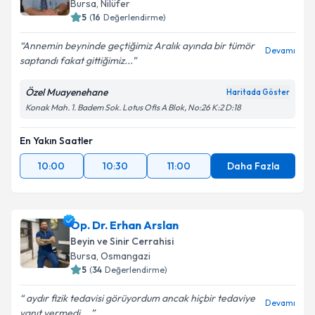
Bursa
,
Nilüfer
5
(
16
Değerlendirme)
Annemin beyninde geçtiğimiz Aralık ayında bir tümör
Devamı
saptandı fakat gittiğimiz...
Özel Muayenehane
Haritada Göster
Konak Mah. 1. Badem Sok. Lotus Ofis A Blok, No:26 K:2 D:18
En Yakın Saatler
10:00
10:30
11:00
Daha Fazla
Op. Dr. Erhan Arslan
Beyin ve Sinir Cerrahisi
Bursa
,
Osmangazi
5
(
34
Değerlendirme)
aydır fizik tedavisi görüyordum ancak hiçbir tedaviye
Devamı
yanıt vermedi....