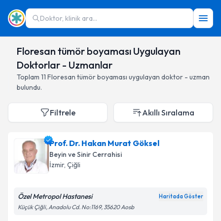
Doktor, klinik ara...
Floresan tümör boyaması Uygulayan
Doktorlar - Uzmanlar
Toplam
11
Floresan tümör boyaması
uygulayan doktor - uzman
bulundu.
Filtrele
Akıllı Sıralama
Prof. Dr. Hakan Murat Göksel
Beyin ve Sinir Cerrahisi
İzmir
,
Çiğli
Özel Metropol Hastanesi
Haritada Göster
Küçük Çiğli, Anadolu Cd. No:1169, 35620 Aosb