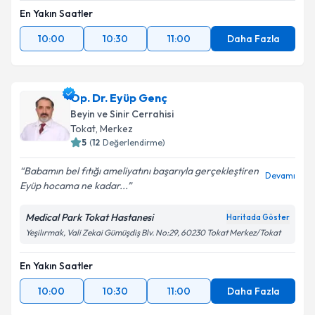
En Yakın Saatler
10:00
10:30
11:00
Daha Fazla
Op. Dr. Eyüp Genç
Beyin ve Sinir Cerrahisi
Tokat
,
Merkez
5
(
12
Değerlendirme)
Babamın bel fıtığı ameliyatını başarıyla gerçekleştiren
Devamı
Eyüp hocama ne kadar...
Medical Park Tokat Hastanesi
Haritada Göster
Yeşilırmak, Vali Zekai Gümüşdiş Blv. No:29, 60230 Tokat Merkez/Tokat
En Yakın Saatler
10:00
10:30
11:00
Daha Fazla