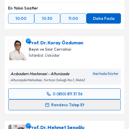
En Yakın Saatler
10:00
10:30
11:00
Daha Fazla
Prof. Dr. Koray Özduman
Beyin ve Sinir Cerrahisi
İstanbul
,
Üsküdar
Acıbadem Hastanesi - Altunizade
Haritada Göster
Altunizade Mahallesi, Yurtcan Sokağı No:1, 34662
0 (850) 811 31 36
Randevu Takvimi Talebi
Randevu Talep Et
Prof. Dr. Koray Özduman
için randevu takvimi talebi
oluşturun. Size bu uzmandan randevu almanız için bir
Prof. Dr. Mehmet Şenoğlu
takvim hazırlandığında e-posta ile bilgilendireceğiz.