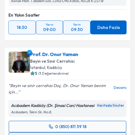
Konak Mah. 1. Badem Sok. Lotus Ofis A Blok, No:26 K:2 D:18
En Yakın Saatler
Yarın
Yarın
18:30
Daha Fazla
09:00
09:30
Prof. Dr. Onur Yaman
Beyin ve Sinir Cerrahisi
İstanbul
,
Kadıköy
5
(
1
Değerlendirme)
Beyin ve sinir cerrahisi Doç. Dr. Onur Yaman benim
Devamı
için...
Acıbadem Kadıköy (Dr. Şinasi Can) Hastanesi
Haritada Göster
Acıbadem, Tekin Sk. No:8,
0 (850) 811 39 18
Randevu Takvimi Talebi