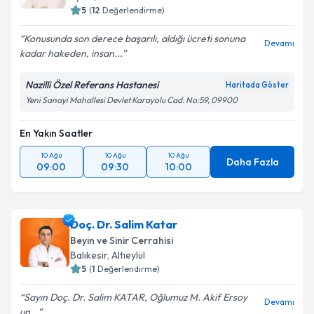
5
(
12
Değerlendirme)
Konusunda son derece başarılı, aldığı ücreti sonuna
Devamı
kadar hakeden, insan...
Nazilli Özel Referans Hastanesi
Haritada Göster
Yeni Sanayi Mahallesi Devlet Karayolu Cad. No:59, 09900
En Yakın Saatler
10 Ağu
10 Ağu
10 Ağu
Daha Fazla
09:00
09:30
10:00
Doç. Dr. Salim Katar
Beyin ve Sinir Cerrahisi
Balıkesir
,
Altıeylül
5
(
1
Değerlendirme)
Sayın Doç. Dr. Salim KATAR, Oğlumuz M. Akif Ersoy
Devamı
un...