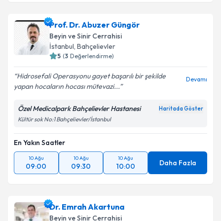
Prof. Dr. Abuzer Güngör
Beyin ve Sinir Cerrahisi
İstanbul
,
Bahçelievler
5
(
3
Değerlendirme)
Hidrosefali Operasyonu gayet başarılı bir şekilde
Devamı
yapan hocaların hocası mütevazi...
Özel Medicalpark Bahçelievler Hastanesi
Haritada Göster
Kültür sok No:1 Bahçelievler/İstanbul
En Yakın Saatler
10 Ağu
10 Ağu
10 Ağu
Daha Fazla
09:00
09:30
10:00
Dr. Emrah Akartuna
Beyin ve Sinir Cerrahisi