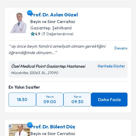
Prof. Dr. Aslan Güzel
Beyin ve Sinir Cerrahisi
Gaziantep
,
Şehitkamil
4.9
(
7
Değerlendirme)
ay önce beyin tümörü ameliyatı olmam gerektiğini
Devamı
öğrendiğimde dünyam...
Özel Medical Point Gaziantep Hastanesi
Haritada Göster
Mücahitler, 52063. Sk., 27090
En Yakın Saatler
Yarın
Yarın
18:30
Daha Fazla
09:00
09:30
Prof. Dr. Bülent Düz
Beyin ve Sinir Cerrahisi