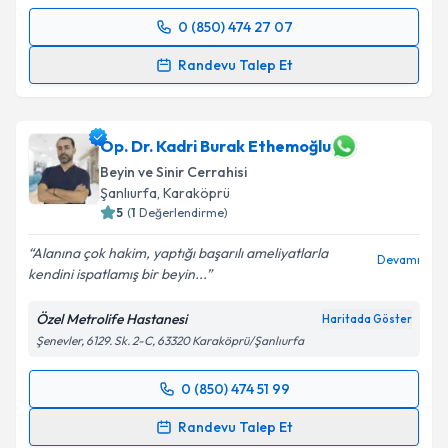
Takvim Talebini Gönder
0 (850) 474 27 07
Randevu Takvimi Talebi
Randevu Talep Et
Yrd. Doç. Dr. Ozan Ganiüsmen
için randevu takvimi
talebi oluşturun. Size bu uzmandan randevu almanız
için bir takvim hazırlandığında e-posta ile
Op. Dr. Kadri Burak Ethemoğlu
bilgilendireceğiz.
Beyin ve Sinir Cerrahisi
Şanlıurfa
,
Karaköprü
E-posta Adresiniz
5
(
1
Değerlendirme)
Alanına çok hakim, yaptığı başarılı ameliyatlarla
Devamı
kendini ispatlamış bir beyin...
Kişisel verilerimin işlenmesine ilişkin
Aydınlatma
Özel Metrolife Hastanesi
Haritada Göster
Metni
'ni okudum ve kişisel verilerimin belirtilen
Şenevler, 6129. Sk. 2-C, 63320 Karaköprü/Şanlıurfa
kapsamda işlenmesini kabul ediyorum.
0 (850) 474 51 99
Randevu Takvimi Talebi
Takvim Talebini Gönder
Randevu Talep Et