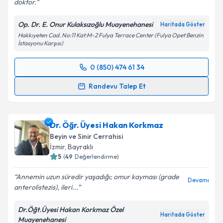
doktor.
Kişisel verilerimin işlenmesine ilişkin
Aydınlatma
Op. Dr. E. Onur Kulaksızoğlu Muayenehanesi
Haritada Göster
Metni
'ni okudum ve kişisel verilerimin belirtilen
Hakkıyeten Cad. No:11 Kat:M-2 Fulya Terrace Center (Fulya Opet Benzin
kapsamda işlenmesini kabul ediyorum.
İstasyonu Karşısı)
0 (850) 474 61 34
Takvim Talebini Gönder
Randevu Takvimi Talebi
Randevu Talep Et
Op. Dr. E. Onur Kulaksızoğlu
için randevu takvimi
talebi oluşturun. Size bu uzmandan randevu almanız
Dr. Öğr. Üyesi Hakan Korkmaz
için bir takvim hazırlandığında e-posta ile
bilgilendireceğiz.
Beyin ve Sinir Cerrahisi
İzmir
,
Bayraklı
E-posta Adresiniz
5
(
49
Değerlendirme)
Annemin uzun süredir yaşadığı; omur kayması (grade
Devamı
anterolistezis), ileri...
Kişisel verilerimin işlenmesine ilişkin
Aydınlatma
Dr.Öğt.Üyesi Hakan Korkmaz Özel
Metni
'ni okudum ve kişisel verilerimin belirtilen
Haritada Göster
Muayenehanesi