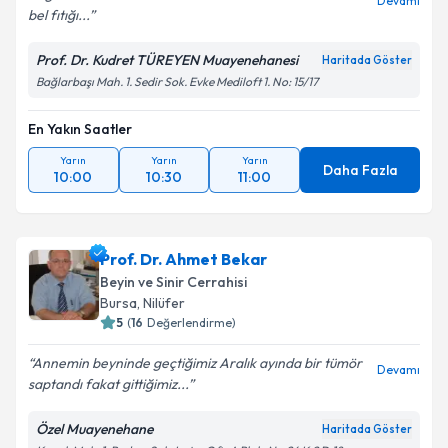
Devamı
bel fıtığı...
Prof. Dr. Kudret TÜREYEN Muayenehanesi
Haritada Göster
Bağlarbaşı Mah. 1. Sedir Sok. Evke Mediloft 1. No: 15/17
En Yakın Saatler
Yarın
Yarın
Yarın
Daha Fazla
10:00
10:30
11:00
Prof. Dr. Ahmet Bekar
Beyin ve Sinir Cerrahisi
Bursa
,
Nilüfer
5
(
16
Değerlendirme)
Annemin beyninde geçtiğimiz Aralık ayında bir tümör
Devamı
saptandı fakat gittiğimiz...
Özel Muayenehane
Haritada Göster