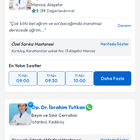
Manisa
,
Alaşehir
5
(
39
Değerlendirme)
Çok kötü bel ağrım ve sol bacağımda inanılmaz
Devamı
derecede ağrım...
Özel Sarıkız Hastanesi
Haritada Göster
Kurtuluş, Karahanlılar sokak No: 13 Alaşehir Manisa
En Yakın Saatler
10 Ağu
10 Ağu
10 Ağu
Daha Fazla
09:00
09:30
10:00
Op. Dr. İbrahim Tutkan
Beyin ve Sinir Cerrahisi
İstanbul
,
Kadıköy