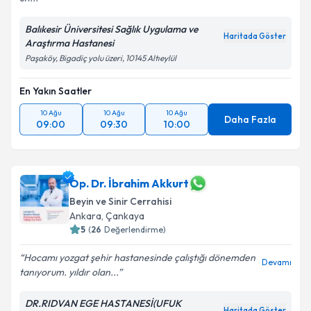
Balıkesir Üniversitesi Sağlık Uygulama ve
Haritada Göster
Araştırma Hastanesi
Paşaköy, Bigadiç yolu üzeri, 10145 Altıeylül
En Yakın Saatler
10 Ağu
10 Ağu
10 Ağu
Daha Fazla
09:00
09:30
10:00
Op. Dr. İbrahim Akkurt
Beyin ve Sinir Cerrahisi
Ankara
,
Çankaya
5
(
26
Değerlendirme)
Hocamı yozgat şehir hastanesinde çalıştığı dönemden
Devamı
tanıyorum. yıldır olan...
DR.RIDVAN EGE HASTANESİ(UFUK
Haritada Göster