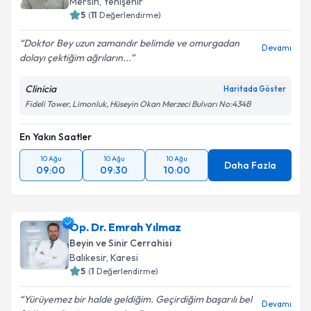
Mersin
,
Yenişehir
5
(
11
Değerlendirme)
Doktor Bey uzun zamandır belimde ve omurgadan
Devamı
dolayı çektiğim ağrıların...
Clinicia
Haritada Göster
Fideli Tower, Limonluk, Hüseyin Okan Merzeci Bulvarı No:434B
En Yakın Saatler
10 Ağu
10 Ağu
10 Ağu
Daha Fazla
09:00
09:30
10:00
Op. Dr. Emrah Yılmaz
Beyin ve Sinir Cerrahisi
Balıkesir
,
Karesi
5
(
1
Değerlendirme)
Yürüyemez bir halde geldiğim. Geçirdiğim başarılı bel
Devamı