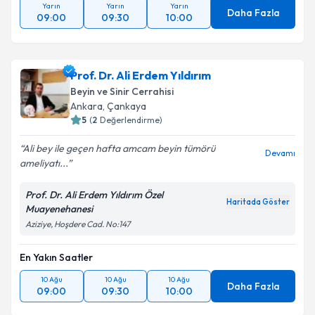
Yarın
Yarın
Yarın
Daha Fazla
09:00
09:30
10:00
Prof. Dr. Ali Erdem Yıldırım
Beyin ve Sinir Cerrahisi
Ankara
,
Çankaya
5
(
2
Değerlendirme)
Ali bey ile geçen hafta amcam beyin tümörü
Devamı
ameliyatı...
Prof. Dr. Ali Erdem Yıldırım Özel
Haritada Göster
Muayenehanesi
Aziziye, Hoşdere Cad. No:147
En Yakın Saatler
10 Ağu
10 Ağu
10 Ağu
Daha Fazla
09:00
09:30
10:00