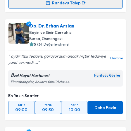
Randevu Talep Et
Prof. Dr. Onur Yaman
için randevu takvimi talebi
oluşturun. Size bu uzmandan randevu almanız için bir
Op. Dr. Erhan Arslan
takvim hazırlandığında e-posta ile bilgilendireceğiz.
Beyin ve Sinir Cerrahisi
E-posta Adresiniz
Bursa
,
Osmangazi
5
(
34
Değerlendirme)
aydır fizik tedavisi görüyordum ancak hiçbir tedaviye
Devamı
yanıt vermedi....
Kişisel verilerimin işlenmesine ilişkin
Aydınlatma
Metni
'ni okudum ve kişisel verilerimin belirtilen
Özel Hayat Hastanesi
Haritada Göster
kapsamda işlenmesini kabul ediyorum.
Elmasbahçeler, Ankara Yolu Cd No: 44
En Yakın Saatler
Takvim Talebini Gönder
Yarın
Yarın
Yarın
Daha Fazla
09:00
09:30
10:00