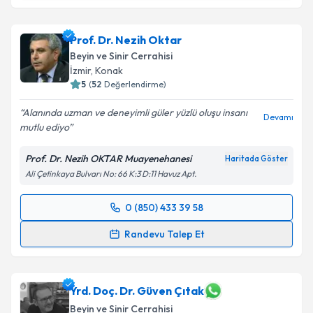
Op. Dr. Kadri Burak Ethemoğlu
için randevu takvimi
talebi oluşturun. Size bu uzmandan randevu almanız
Prof. Dr. Nezih Oktar
için bir takvim hazırlandığında e-posta ile
bilgilendireceğiz.
Beyin ve Sinir Cerrahisi
İzmir
,
Konak
E-posta Adresiniz
5
(
52
Değerlendirme)
Alanında uzman ve deneyimli güler yüzlü oluşu insanı
Devamı
mutlu ediyo
Kişisel verilerimin işlenmesine ilişkin
Aydınlatma
Prof. Dr. Nezih OKTAR Muayenehanesi
Haritada Göster
Metni
'ni okudum ve kişisel verilerimin belirtilen
Ali Çetinkaya Bulvarı No: 66 K:3 D:11 Havuz Apt.
kapsamda işlenmesini kabul ediyorum.
0 (850) 433 39 58
Randevu Takvimi Talebi
Takvim Talebini Gönder
Randevu Talep Et
Prof. Dr. Nezih Oktar
için randevu takvimi talebi
oluşturun. Size bu uzmandan randevu almanız için bir
takvim hazırlandığında e-posta ile bilgilendireceğiz.
Yrd. Doç. Dr. Güven Çıtak
Beyin ve Sinir Cerrahisi