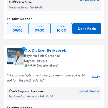
ÜNİVERSİTESİ)
Mevlana Bulvarı No:86-88
En Yakın Saatler
Yarın
Yarın
Yarın
Daha Fazla
09:00
09:30
10:00
Op. Dr. Eser Berkyürek
Beyin ve Sinir Cerrahisi
Kayseri
,
Akkışla
4.9
(
9
Değerlendirme)
Hocamızın ilgilenmesinden çok memnunuz çok iyi bir
Devamı
doktor. Teşekkür ederiz.
Özel Dünyam Hastanesi
Haritada Göster
Hastane Cad. Kemancık Sok. No:10
En Yakın Saatler