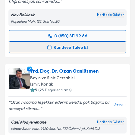
fıtığı ameliyatı sonrasında...
Nev Balıkesir
Haritada Göster
Paşaalanı Mah. 128. Sok No:20
0 (850) 811 99 66
Randevu Takvimi Talebi
Randevu Talep Et
Op. Dr. Emrah Yılmaz
için randevu takvimi talebi
oluşturun. Size bu uzmandan randevu almanız için bir
Yrd. Doç. Dr. Ozan Ganiüsmen
takvim hazırlandığında e-posta ile bilgilendireceğiz.
Beyin ve Sinir Cerrahisi
E-posta Adresiniz
İzmir
,
Konak
5
(
25
Değerlendirme)
Ozan hocama teşekkür ederim kendisi çok başarılı bir
Devamı
ameliyat süreci...
Kişisel verilerimin işlenmesine ilişkin
Aydınlatma
Metni
'ni okudum ve kişisel verilerimin belirtilen
Özel Muayenehane
Haritada Göster
kapsamda işlenmesini kabul ediyorum.
Mimar Sinan Mah. 1420 Sok. No:107 Özlem Apt. Kat:1 D:2