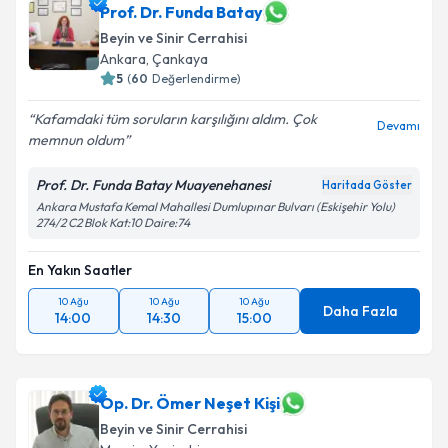
Prof. Dr. Funda Batay
Beyin ve Sinir Cerrahisi
Ankara
,
Çankaya
5
(
60
Değerlendirme)
Kafamdaki tüm soruların karşılığını aldım. Çok
Devamı
memnun oldum
Prof. Dr. Funda Batay Muayenehanesi
Haritada Göster
Ankara Mustafa Kemal Mahallesi Dumlupınar Bulvarı (Eskişehir Yolu)
274/2 C2 Blok Kat:10 Daire:74
En Yakın Saatler
10 Ağu
10 Ağu
10 Ağu
Daha Fazla
14:00
14:30
15:00
Op. Dr. Ömer Neşet Kişi
Beyin ve Sinir Cerrahisi