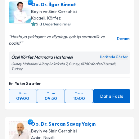
Op. Dr. İlgar Binnat
Beyin ve Sinir Cerrahisi
Kocaeli
,
Körfez
5
(
1
Değerlendirme)
Hastaya yaklaşımı ve diyologu çok iyi sempatik ve
Devamı
pozitif
Özel Körfez Marmara Hastanesi
Haritada Göster
Güney Mahallesi Albay Sokak No 7, Güney, 41780 Körfez/Kocaeli,
Turkey
En Yakın Saatler
Yarın
Yarın
Yarın
Daha Fazla
09:00
09:30
10:00
Op. Dr. Sercan Savaş Yalçın
Beyin ve Sinir Cerrahisi
Aydın
,
Nazilli