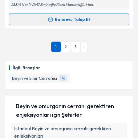
kapsamda işlenmesini kabul ediyorum.
288/4 No: 14 D:47 Eminoğlu Plaza Mansuroğlu Mah.
Takvim Talebini Gönder
Randevu Talep Et
Randevu Takvimi Talebi
Dr. Öğr. Üyesi Hakan Korkmaz
için randevu takvimi
1
2
3
›
talebi oluşturun. Size bu uzmandan randevu almanız
için bir takvim hazırlandığında e-posta ile
bilgilendireceğiz.
İlgili Branşlar
E-posta Adresiniz
Beyin ve Sinir Cerrahisi
76
Kişisel verilerimin işlenmesine ilişkin
Aydınlatma
Beyin ve omurganın cerrahi gerektiren
Metni
'ni okudum ve kişisel verilerimin belirtilen
enjeksiyonları
için Şehirler
kapsamda işlenmesini kabul ediyorum.
İstanbul
Beyin ve omurganın cerrahi gerektiren
Takvim Talebini Gönder
enjeksiyonları