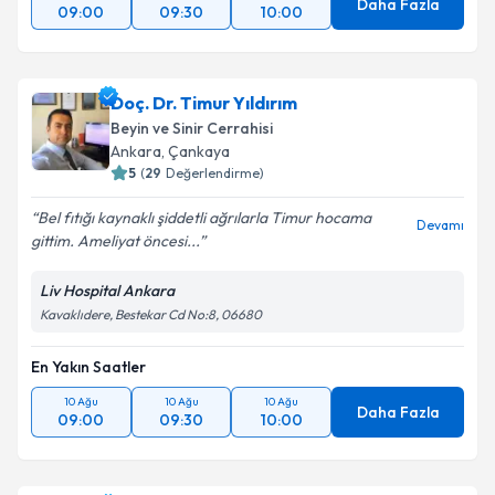
Daha Fazla
09:00
09:30
10:00
Doç. Dr. Timur Yıldırım
Beyin ve Sinir Cerrahisi
Ankara
,
Çankaya
5
(
29
Değerlendirme)
Bel fıtığı kaynaklı şiddetli ağrılarla Timur hocama
Devamı
gittim. Ameliyat öncesi...
Liv Hospital Ankara
Kavaklıdere, Bestekar Cd No:8, 06680
En Yakın Saatler
10 Ağu
10 Ağu
10 Ağu
Daha Fazla
09:00
09:30
10:00