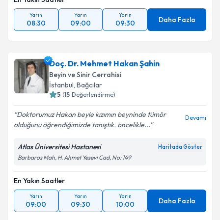
Yarın
Yarın
Yarın
Daha Fazla
08:30
09:00
09:30
Doç. Dr. Mehmet Hakan Şahin
Beyin ve Sinir Cerrahisi
İstanbul
,
Bağcılar
5
(
15
Değerlendirme)
Doktorumuz Hakan beyle kızımın beyninde tümör
Devamı
olduğunu öğrendiğimizde tanıştık. öncelikle...
Atlas Üniversitesi Hastanesi
Haritada Göster
Barbaros Mah, H. Ahmet Yesevi Cad, No: 149
En Yakın Saatler
Yarın
Yarın
Yarın
Daha Fazla
09:00
09:30
10:00