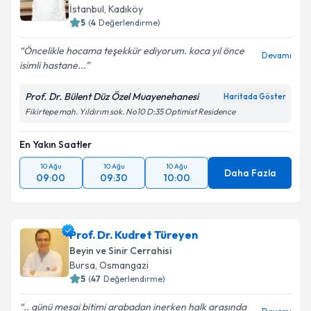
İstanbul
,
Kadıköy
5
(
4
Değerlendirme)
Öncelikle hocama teşekkür ediyorum. koca yıl önce
Devamı
isimli hastane...
Prof. Dr. Bülent Düz Özel Muayenehanesi
Haritada Göster
Fikirtepe mah. Yıldırım sok. No10 D:35 Optimist Residence
En Yakın Saatler
10 Ağu
10 Ağu
10 Ağu
Daha Fazla
09:00
09:30
10:00
Prof. Dr. Kudret Türeyen
Beyin ve Sinir Cerrahisi
Bursa
,
Osmangazi
5
(
47
Değerlendirme)
.. günü mesai bitimi arabadan inerken halk arasında