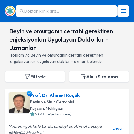
Doktor, klinik ara...
Beyin ve omurganın cerrahi gerektiren
enjeksiyonları Uygulayan Doktorlar -
Uzmanlar
Toplam
76
Beyin ve omurganın cerrahi gerektiren
enjeksiyonları
uygulayan doktor - uzman bulundu.
Filtrele
Akıllı Sıralama
Prof. Dr. Ahmet Küçük
Beyin ve Sinir Cerrahisi
Kayseri
,
Melikgazi
5
(
141
Değerlendirme)
Annemi çok kötü bir durumdayken Ahmet hocaya
Devamı
götürdük biz çok...