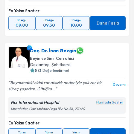
En Yakın Saatler
10 Ağu
10 Ağu
10 Ağu
Daha Fazla
09:00
09:30
10:00
Doç. Dr. İnan Gezgin
Beyin ve Sinir Cerrahisi
Gaziantep
,
Şehitkamil
5
(
3
Değerlendirme)
Boynumdaki ciddi rahatsızlık nedeniyle çok zor bir
Devamı
süreç yaşadım. Gittiğim...
Ncr İnternational Hospital
Haritada Göster
Mücahitler, Gazi Muhtar Paşa Blv. No:56, 27090
En Yakın Saatler
Yarın
Yarın
Yarın