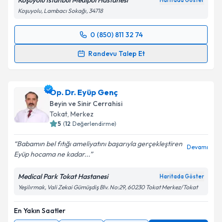
Koşuyolu İstanbul Medipol Hastanesi
Haritada Göster
Koşuyolu, Lambacı Sokağı, 34718
0 (850) 811 32 74
Randevu Takvimi Talebi
Randevu Talep Et
Op. Dr. İbrahim Tutkan
için randevu takvimi talebi
oluşturun. Size bu uzmandan randevu almanız için bir
Op. Dr. Eyüp Genç
takvim hazırlandığında e-posta ile bilgilendireceğiz.
Beyin ve Sinir Cerrahisi
E-posta Adresiniz
Tokat
,
Merkez
5
(
12
Değerlendirme)
Babamın bel fıtığı ameliyatını başarıyla gerçekleştiren
Devamı
Eyüp hocama ne kadar...
Kişisel verilerimin işlenmesine ilişkin
Aydınlatma
Metni
'ni okudum ve kişisel verilerimin belirtilen
Medical Park Tokat Hastanesi
Haritada Göster
kapsamda işlenmesini kabul ediyorum.
Yeşilırmak, Vali Zekai Gümüşdiş Blv. No:29, 60230 Tokat Merkez/Tokat
En Yakın Saatler
Takvim Talebini Gönder