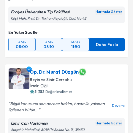
Erciyes Üniversitesi Tip Fakültesi
Haritada Göster
Köşk Mah. Prof. Dr. Turhan Feyzioğlu Cad. No:42
En Yakın Saatler
12 Ağu
12 Ağu
12 Ağu
Daha Fazla
08:00
08:10
11:50
Op. Dr. Murat Düzgün
Beyin ve Sinir Cerrahisi
İzmir
,
Çiğli
5
(
152
Değerlendirme)
Bilgili konusuna son derece hakim, hasta ile yakınen
Devamı
ilgilenen bütün...
İzmir Can Hastanesi
Haritada Göster
Ataşehir Mahallesi, 8019/16 Sokak No:18, 35630