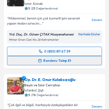
E-posta Adresiniz
İzmir
,
Konak
5
(
23
Değerlendirme)
Mükemmel, benim için çok kıymetli işini severek
Devamı
yapan tedavi sürecini...
Kişisel verilerimin işlenmesine ilişkin
Aydınlatma
Metni
'ni okudum ve kişisel verilerimin belirtilen
Yrd. Doç. Dr. Güven ÇITAK Muayenehanesi
Haritada Göster
kapsamda işlenmesini kabul ediyorum.
Mimar Sinan Cad. No: 26 Kahramanlar
Takvim Talebini Gönder
0 (850) 811 67 39
Randevu Takvimi Talebi
Randevu Talep Et
Yrd. Doç. Dr. Güven Çıtak
için randevu takvimi
talebi oluşturun. Size bu uzmandan randevu almanız
Op. Dr. E. Onur Kulaksızoğlu
için bir takvim hazırlandığında e-posta ile
bilgilendireceğiz.
Beyin ve Sinir Cerrahisi
İstanbul
,
Şişli
E-posta Adresiniz
5
(
78
Değerlendirme)
Çok ilgili ve bilgili, hastasıyla özdeşleşebilen bir
Devamı