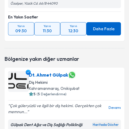
Özalper, Yüzük Cd. 66/B 44090
En Yakın Saatler
Yarın
Yarın
Yarın
Daha Fazla
09:30
11:30
12:30
Bölgenize yakın diğer uzmanlar
Dt. Ahmet Gülpak
Diş Hekimi
Kahramanmaraş
, Onikişubat
5
(
5
Değerlendirme)
Çok güleryüzlü ve ilgili bir diş hekimi. Gerçekten çok
Devamı
memnun...
Gülpak Dent Ağız ve Diş Sağlığı Polikliniği
Haritada Göster