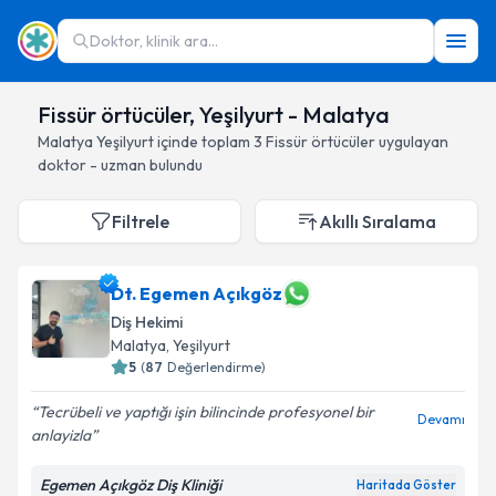
Doktor, klinik ara...
Fissür örtücüler, Yeşilyurt - Malatya
Malatya
Yeşilyurt
içinde toplam
3
Fissür örtücüler
uygulayan
doktor - uzman bulundu
Filtrele
Akıllı Sıralama
Dt. Egemen Açıkgöz
Diş Hekimi
Malatya
, Yeşilyurt
5
(
87
Değerlendirme)
Tecrübeli ve yaptığı işin bilincinde profesyonel bir
Devamı
anlayizla
Egemen Açıkgöz Diş Kliniği
Haritada Göster