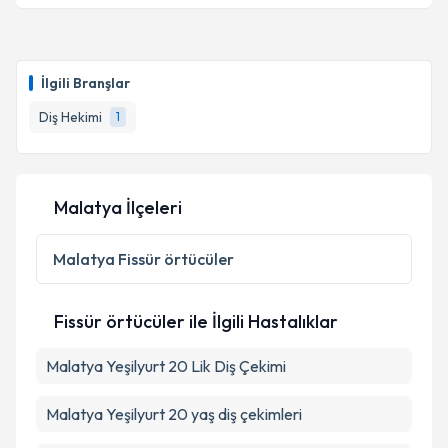
Dt. Emrah Kılıç
için randevu takvimi talebi oluşturun.
Size bu uzmandan randevu almanız için bir takvim
İlgili Branşlar
hazırlandığında e-posta ile bilgilendireceğiz.
Diş Hekimi
1
E-posta Adresiniz
Malatya İlçeleri
Kişisel verilerimin işlenmesine ilişkin
Aydınlatma
Metni
'ni okudum ve kişisel verilerimin belirtilen
Malatya
Fissür örtücüler
kapsamda işlenmesini kabul ediyorum.
Fissür örtücüler ile İlgili Hastalıklar
Takvim Talebini Gönder
Malatya Yeşilyurt 20 Lik Diş Çekimi
Malatya Yeşilyurt 20 yaş diş çekimleri