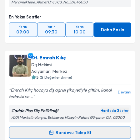
Mercimektepe, Ahmet Uncu Cd. No:5/A, 46050
En Yakın Saatler
Yarın
Yarın
Yarın
Daha Fazla
09:00
09:30
10:00
Dt. Emrah Kılıç
Diş Hekimi
Adıyaman
, Merkez
5
(
5
Değerlendirme)
Emrah Kılıç hocaya diş ağrısı şikayetiyle gittim, kanal
Devamı
tedavisi ve...
Cadde Plus Diş Polikliniği
Haritada Göster
A101 Marketin Karşısı, Eskisaray, Hüseyin Rahmi Gürpınar Cd., 02000
Randevu Talep Et
Randevu Takvimi Talebi