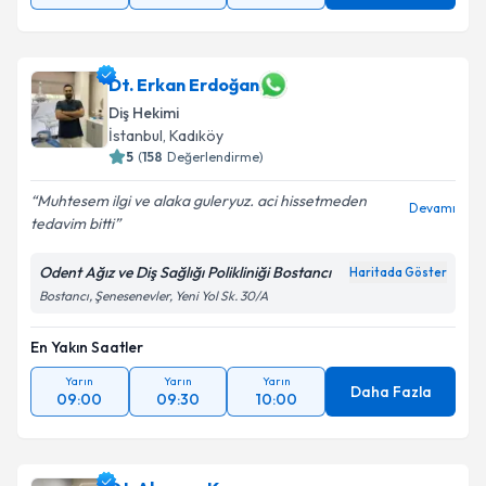
Dt. Erkan Erdoğan
Diş Hekimi
İstanbul
, Kadıköy
5
(
158
Değerlendirme)
Muhtesem ilgi ve alaka guleryuz. aci hissetmeden
Devamı
tedavim bitti
Odent Ağız ve Diş Sağlığı Polikliniği Bostancı
Haritada Göster
Bostancı, Şenesenevler, Yeni Yol Sk. 30/A
En Yakın Saatler
Yarın
Yarın
Yarın
Daha Fazla
09:00
09:30
10:00