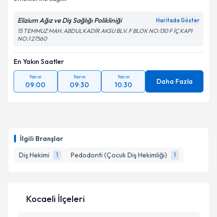
Elizium Ağız ve Diş Sağlığı Polikliniği
Haritada Göster
15 TEMMUZ MAH. ABDULKADİR AKSU BLV. F BLOK NO:130 F İÇ KAPI
NO:1 27560
En Yakın Saatler
Yarın
Yarın
Yarın
Daha Fazla
09:00
09:30
10:30
İlgili Branşlar
Diş Hekimi
Pedodonti (Çocuk Diş Hekimliği)
1
1
Kocaeli İlçeleri