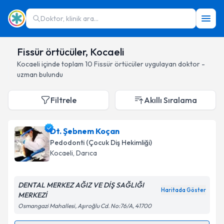
Doktor, klinik ara...
Fissür örtücüler, Kocaeli
Kocaeli
içinde toplam
10
Fissür örtücüler
uygulayan doktor -
uzman bulundu
Filtrele
Akıllı Sıralama
Dt. Şebnem Koçan
Pedodonti (Çocuk Diş Hekimliği)
Kocaeli
, Darıca
DENTAL MERKEZ AĞIZ VE DİŞ SAĞLIĞI
Haritada Göster
MERKEZİ
Osmangazi Mahallesi, Aşıroğlu Cd. No:76/A, 41700