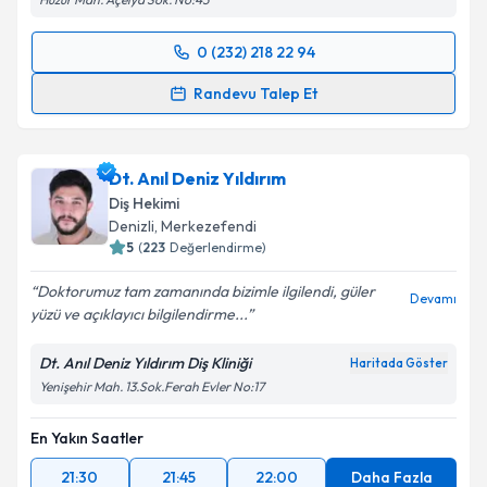
0 (232) 218 22 94
Randevu Takvimi Talebi
Randevu Talep Et
Prof. Dr. Dt. Ali Rıza Alpöz
için randevu takvimi
talebi oluşturun. Size bu uzmandan randevu almanız
Dt. Anıl Deniz Yıldırım
için bir takvim hazırlandığında e-posta ile
bilgilendireceğiz.
Diş Hekimi
Denizli
, Merkezefendi
E-posta Adresiniz
5
(
223
Değerlendirme)
Doktorumuz tam zamanında bizimle ilgilendi, güler
Devamı
yüzü ve açıklayıcı bilgilendirme...
Kişisel verilerimin işlenmesine ilişkin
Aydınlatma
Dt. Anıl Deniz Yıldırım Diş Kliniği
Haritada Göster
Metni
'ni okudum ve kişisel verilerimin belirtilen
Yenişehir Mah. 13.Sok.Ferah Evler No:17
kapsamda işlenmesini kabul ediyorum.
En Yakın Saatler
Takvim Talebini Gönder
21:30
21:45
22:00
Daha Fazla