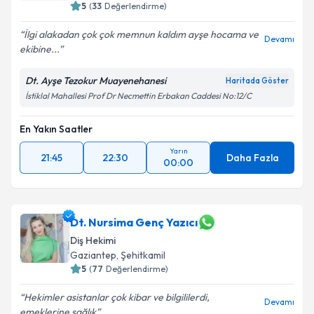
5
(
33
Değerlendirme)
İlgi alakadan çok çok memnun kaldım ayşe hocama ve
Devamı
ekibine...
Dt. Ayşe Tezokur Muayenehanesi
Haritada Göster
İstiklal Mahallesi Prof Dr Necmettin Erbakan Caddesi No:12/C
En Yakın Saatler
Yarın
21:45
22:30
Daha Fazla
00:00
Dt. Nursima Genç Yazıcı
Diş Hekimi
Gaziantep
, Şehitkamil
5
(
77
Değerlendirme)
Hekimler asistanlar çok kibar ve bilgililerdi,
Devamı
emeklerine sağlık