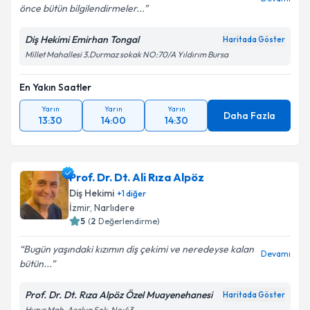
önce bütün bilgilendirmeler...
Diş Hekimi Emirhan Tongal
Haritada Göster
Millet Mahallesi 3.Durmaz sokak NO:70/A Yıldırım Bursa
En Yakın Saatler
Yarın
Yarın
Yarın
Daha Fazla
13:30
14:00
14:30
Prof. Dr. Dt. Ali Rıza Alpöz
Diş Hekimi
+
1
diğer
İzmir
, Narlıdere
5
(
2
Değerlendirme)
Bugün yaşındaki kızımın diş çekimi ve neredeyse kalan
Devamı
bütün...
Prof. Dr. Dt. Rıza Alpöz Özel Muayenehanesi
Haritada Göster
Huzur Mah. Açelya Sok. No:43