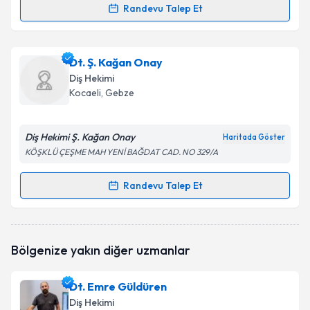
Randevu Talep Et
Randevu Takvimi Talebi
Dt. Şebnem Koçan
için randevu takvimi talebi
Dt. Ş. Kağan Onay
oluşturun. Size bu uzmandan randevu almanız için bir
Diş Hekimi
takvim hazırlandığında e-posta ile bilgilendireceğiz.
Kocaeli
, Gebze
E-posta Adresiniz
Diş Hekimi Ş. Kağan Onay
Haritada Göster
KÖŞKLÜ ÇEŞME MAH YENİ BAĞDAT CAD. NO 329/A
Kişisel verilerimin işlenmesine ilişkin
Aydınlatma
Randevu Talep Et
Randevu Takvimi Talebi
Metni
'ni okudum ve kişisel verilerimin belirtilen
kapsamda işlenmesini kabul ediyorum.
Dt. Ş. Kağan Onay
için randevu takvimi talebi
Bölgenize yakın diğer uzmanlar
oluşturun. Size bu uzmandan randevu almanız için bir
Takvim Talebini Gönder
takvim hazırlandığında e-posta ile bilgilendireceğiz.
Dt. Emre Güldüren
E-posta Adresiniz
Diş Hekimi