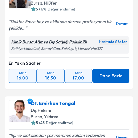
Bursa
, Nilüfer
5
(
178
Değerlendirme)
Doktor Emre bey ve ekibi son derece profesyonel bir
Kişisel verilerimin işlenmesine ilişkin
Aydınlatma
Devamı
şekilde...
Metni
'ni okudum ve kişisel verilerimin belirtilen
kapsamda işlenmesini kabul ediyorum.
Klinik Bursa Ağız ve Diş Sağlığı Polikliniği
Haritada Göster
Fethiye Mahallesi, Sanayi Cad. Solukçu İş Merkezi No:327
Takvim Talebini Gönder
En Yakın Saatler
Yarın
Yarın
Yarın
Daha Fazla
16:00
16:30
17:00
Dt. Emirhan Tongal
Diş Hekimi
Bursa
, Yıldırım
5
(
45
Değerlendirme)
İlgi ve alakasından çok memnun kaldım tedaviden
Devamı