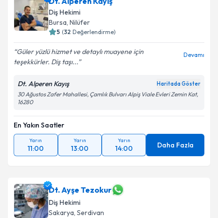
Dt. Alperen Kayış
Diş Hekimi
Bursa
, Nilüfer
5
(
32
Değerlendirme)
Güler yüzlü hizmet ve detaylı muayene için
Devamı
teşekkürler. Diş taşı...
Dt. Alperen Kayış
Haritada Göster
30 Ağustos Zafer Mahallesi, Çamlık Bulvarı Alpiş Viale Evleri Zemin Kat,
16280
En Yakın Saatler
Yarın
Yarın
Yarın
Daha Fazla
11:00
13:00
14:00
Dt. Ayşe Tezokur
Diş Hekimi
Sakarya
, Serdivan