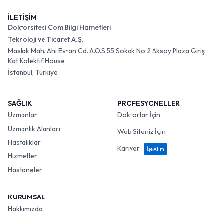
İLETİŞİM
Doktorsitesi Com Bilgi Hizmetleri
Teknoloji ve Ticaret A.Ş.
Maslak Mah. Ahi Evran Cd. A.O.S 55 Sokak No:2 Aksoy Plaza Giriş
Kat Kolektif House
İstanbul, Türkiye
SAĞLIK
PROFESYONELLER
Uzmanlar
Doktorlar İçin
Uzmanlık Alanları
Web Siteniz İçin
Hastalıklar
Kariyer
İşe Alım
Hizmetler
Hastaneler
KURUMSAL
Hakkımızda