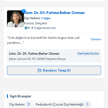
Dt. Fatma Nur Kuyucu Çelik
için randevu takvimi
Uzm. Dr. Dt. Fatma Bahar Osman
talebi oluşturun. Size bu uzmandan randevu almanız
Diş Hekimi
+
1
diğer
için bir takvim hazırlandığında e-posta ile
Konya
, Selçuklu
bilgilendireceğiz.
5
(
3
Değerlendirme)
E-posta Adresiniz
Cok değerli ve kiymetli bir hekim bugun bize cok
Devamı
yardimci...
Uzm. Dr. Dt. Fatma Bahar Osman
Haritada Göster
Şeker, Uzunyol Sk. 9C, 42080 Selçuklu/Konya
Kişisel verilerimin işlenmesine ilişkin
Aydınlatma
Metni
'ni okudum ve kişisel verilerimin belirtilen
kapsamda işlenmesini kabul ediyorum.
Randevu Talep Et
Randevu Takvimi Talebi
Takvim Talebini Gönder
Uzm. Dr. Dt. Fatma Bahar Osman
için randevu
takvimi talebi oluşturun. Size bu uzmandan randevu
İlgili Branşlar
almanız için bir takvim hazırlandığında e-posta ile
bilgilendireceğiz.
Diş Hekimi
Pedodonti (Çocuk Diş Hekimliği)
7
1