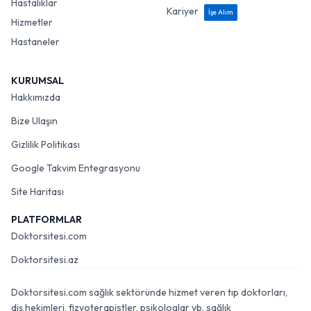
Hastalıklar
Kariyer
İşe Alım
Hizmetler
Hastaneler
KURUMSAL
Hakkımızda
Bize Ulaşın
Gizlilik Politikası
Google Takvim Entegrasyonu
Site Haritası
PLATFORMLAR
Doktorsitesi.com
Doktorsitesi.az
Doktorsitesi.com sağlık sektöründe hizmet veren tıp doktorları,
diş hekimleri, fizyoterapistler, psikologlar vb. sağlık