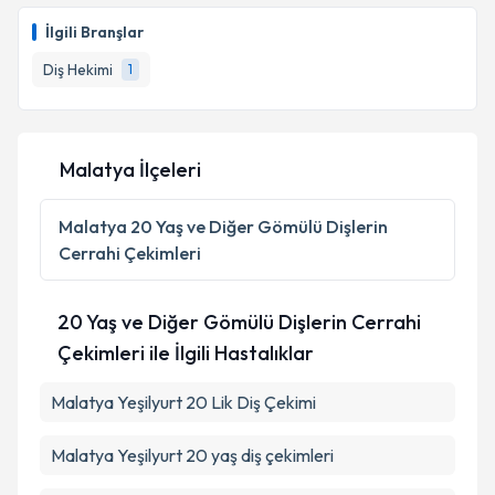
oluşturun. Size bu uzmandan randevu almanız için bir
İlgili Branşlar
takvim hazırlandığında e-posta ile bilgilendireceğiz.
Diş Hekimi
1
E-posta Adresiniz
Malatya İlçeleri
Kişisel verilerimin işlenmesine ilişkin
Aydınlatma
Metni
'ni okudum ve kişisel verilerimin belirtilen
Malatya
20 Yaş ve Diğer Gömülü Dişlerin
kapsamda işlenmesini kabul ediyorum.
Cerrahi Çekimleri
Takvim Talebini Gönder
20 Yaş ve Diğer Gömülü Dişlerin Cerrahi
Çekimleri ile İlgili Hastalıklar
Malatya Yeşilyurt 20 Lik Diş Çekimi
Malatya Yeşilyurt 20 yaş diş çekimleri