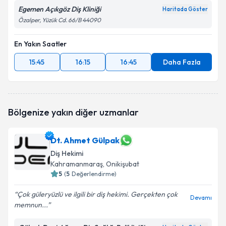
Egemen Açıkgöz Diş Kliniği
Haritada Göster
Özalper, Yüzük Cd. 66/B 44090
En Yakın Saatler
15:45
16:15
16:45
Daha Fazla
Bölgenize yakın diğer uzmanlar
Dt. Ahmet Gülpak
Diş Hekimi
Kahramanmaraş
, Onikişubat
5
(
5
Değerlendirme)
Çok güleryüzlü ve ilgili bir diş hekimi. Gerçekten çok
Devamı
memnun...