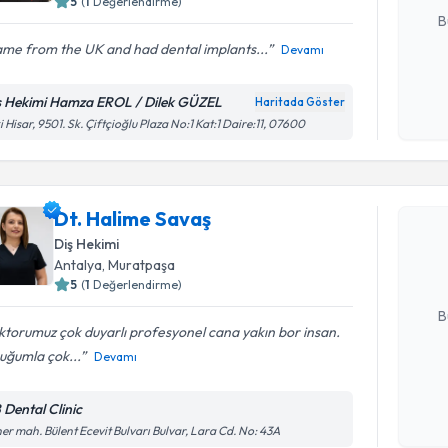
5
(
1
Değerlendirme)
B
ame from the UK and had dental implants...
Devamı
Kişisel
ş Hekimi Hamza EROL / Dilek GÜZEL
Haritada Göster
okudum
i Hisar, 9501. Sk. Çiftçioğlu Plaza No:1 Kat:1 Daire:11, 07600
işlenm
Randevu T
Dt. Halim
Dt. Halime Savaş
uzmandan ra
Diş Hekimi
posta ile bi
Antalya
, Muratpaşa
5
(
1
Değerlendirme)
E-posta Ad
B
torumuz çok duyarlı profesyonel cana yakın bor insan.
uğumla çok...
Devamı
Kişisel
okudum
 Dental Clinic
Randevu T
işlenm
er mah. Bülent Ecevit Bulvarı Bulvar, Lara Cd. No: 43A