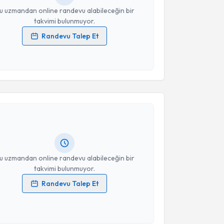
u uzmandan online randevu alabileceğin bir
takvimi bulunmuyor.
Randevu Talep Et
 verilerimin işlenmesine ilişkin
Aydınlatma Metni
'ni
 ve kişisel verilerimin belirtilen kapsamda
esini kabul ediyorum.
akvimi Talebi
Takvim Talebini Gönder
e Savaş
için randevu takvimi talebi oluşturun. Size bu
ndevu almanız için bir takvim hazırlandığında e-
lgilendireceğiz.
resiniz
u uzmandan online randevu alabileceğin bir
takvimi bulunmuyor.
Randevu Talep Et
 verilerimin işlenmesine ilişkin
Aydınlatma Metni
'ni
 ve kişisel verilerimin belirtilen kapsamda
akvimi Talebi
esini kabul ediyorum.