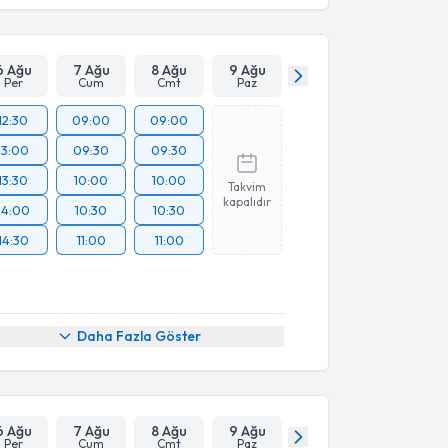
6 Ağu
7 Ağu
8 Ağu
9 Ağu
Per
Cum
Cmt
Paz
12:30
09:00
09:00
13:00
09:30
09:30
13:30
10:00
10:00
Takvim
kapalıdır
14:00
10:30
10:30
14:30
11:00
11:00
Daha Fazla Göster
6 Ağu
7 Ağu
8 Ağu
9 Ağu
Per
Cum
Cmt
Paz