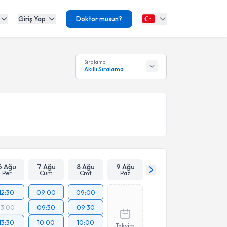
Giriş Yap
Doktor musun?
Sıralama
Akıllı Sıralama
6 Ağu
7 Ağu
8 Ağu
9 Ağu
Per
Cum
Cmt
Paz
12:30
09:00
09:00
13:00
09:30
09:30
13:30
10:00
10:00
Takvim