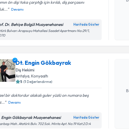
B
ımın ön dişi toka çarptığı için kırıldı, diş parçasını
uk...
Devamı
Kişisel
of. Dr. Behiye Bolgül Muayenehanesi
Haritada Göster
okudum
türk Bulvarı Arapsuyu Mahallesi Saadet Apartmanı No:29/1,
işlenm
070
Randevu T
Dt. Engin
Dt. Engin Gökbayrak
Size bu uzm
Diş Hekimi
hazırlandığ
Antalya
, Konyaaltı
5
(
1
Değerlendirme)
E-posta Ad
B
el bir doktordur alakalı guler yüzlü on numara beş
z...
Devamı
Kişisel
okudum
. Engin Gökbayrak Muayenehanesi
Haritada Göster
işlenm
arbaşı Mah. Atatürk Bulv. 702 Sok. Minta Apt. No:19 Kat:2 D:4