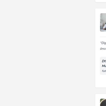
Diş
önce
Dt
Mu
fat