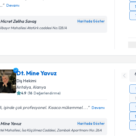
..
Devamı
.Hicret Zeliha Savaş
Haritada Göster
ilbayır Mahallesi Atatürk caddesi No:128/A
Dt. Mine Yavuz
Diş Hekimi
Antalya
, Alanya
4.9
(
16
Değerlendirme)
ili, işinde çok profesyonel. Kısaca mükemmel. . .
Devamı
.Mine Yavuz
Haritada Göster
tel Mahallesi, İsa Küçülmez Caddesi, Zambak Apartmanı No: 26A