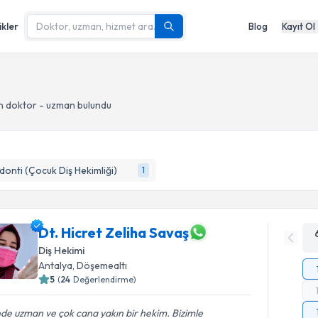
ikler
Blog
Kayıt Ol
n doktor - uzman bulundu
onti (Çocuk Diş Hekimliği)
1
Dt. Hicret Zeliha Savaş
Diş Hekimi
Antalya
, Döşemealtı
5
(
24
Değerlendirme)
nde uzman ve çok cana yakın bir hekim. Bizimle