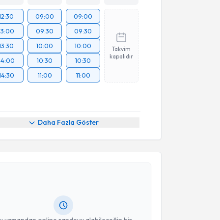
12:30
09:00
09:00
13:00
09:30
09:30
13:30
10:00
10:00
Takvim
kapalıdır
14:00
10:30
10:30
14:30
11:00
11:00
Daha Fazla Göster
akvimi Talebi
Behiye Bolgül
için randevu takvimi talebi oluşturun.
andan randevu almanız için bir takvim
ında e-posta ile bilgilendireceğiz.
resiniz