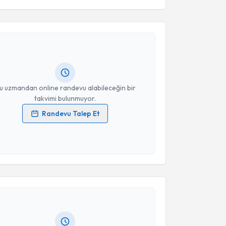
akvimi Talebi
Takvim Talebini Gönder
 Akdoğan
için randevu takvimi talebi oluşturun. Size
 randevu almanız için bir takvim hazırlandığında e-
lgilendireceğiz.
resiniz
u uzmandan online randevu alabileceğin bir
takvimi bulunmuyor.
Randevu Talep Et
 verilerimin işlenmesine ilişkin
Aydınlatma Metni
'ni
 ve kişisel verilerimin belirtilen kapsamda
esini kabul ediyorum.
akvimi Talebi
Takvim Talebini Gönder
 Erol
için randevu takvimi talebi oluşturun. Size bu
ndevu almanız için bir takvim hazırlandığında e-
lgilendireceğiz.
resiniz