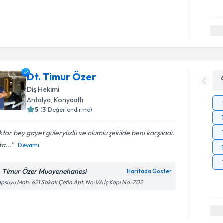
Dt. Timur Özer
Diş Hekimi
Antalya
, Konyaaltı
5
(
3
Değerlendirme)
tor bey gayet güleryüzlü ve olumlu şekilde beni karşıladı.
a...
Devamı
. Timur Özer Muayenehanesi
Haritada Göster
psuyu Mah. 621 Sokak Çetin Apt. No:1/A İç Kapı No: Z02