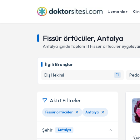
Uzmanlar
Klin
Fissür örtücüler, Antalya
Antalya
içinde toplam
11
Fissür örtücüler
uygulaya
İlgili Branşlar
Diş Hekimi
Pedod
11
Aktif Filtreler
Fissür örtücüler
Antalya
Şehir
Antalya
İşi