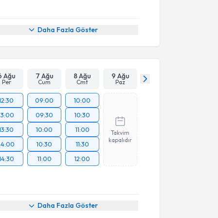
Daha Fazla Göster
6 Ağu
7 Ağu
8 Ağu
9 Ağu
Per
Cum
Cmt
Paz
12:30
09:00
10:00
13:00
09:30
10:30
13:30
10:00
11:00
Takvim
kapalıdır
14:00
10:30
11:30
14:30
11:00
12:00
Daha Fazla Göster