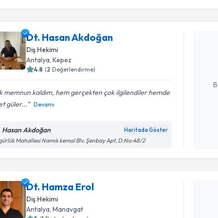
Randevu T
Dt. Hasan
Dt. Hasan Akdoğan
bu uzmandan
Diş Hekimi
posta ile bi
Antalya
, Kepez
4.8
(
2
Değerlendirme)
E-posta Ad
B
k memnun kaldım, hem gerçekten çok ilgilendiler hemde
t güler...
Devamı
Kişisel
okudum
. Hasan Akdoğan
Haritada Göster
işlenm
ürlük Mahallesi Namık kemal Blv. Şenbay Apt, D:No:48/2
Randevu T
Dt. Hamza
Dt. Hamza Erol
uzmandan ra
posta ile bi
Diş Hekimi
Antalya
, Manavgat
E-posta Ad