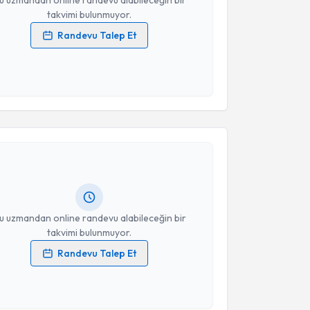
u uzmandan online randevu alabileceğin bir
takvimi bulunmuyor.
Randevu Talep Et
 verilerimin işlenmesine ilişkin
Aydınlatma Metni
'ni
 ve kişisel verilerimin belirtilen kapsamda
esini kabul ediyorum.
akvimi Talebi
Takvim Talebini Gönder
 Gökbayrak
için randevu takvimi talebi oluşturun.
andan randevu almanız için bir takvim
ında e-posta ile bilgilendireceğiz.
resiniz
u uzmandan online randevu alabileceğin bir
takvimi bulunmuyor.
Randevu Talep Et
 verilerimin işlenmesine ilişkin
Aydınlatma Metni
'ni
 ve kişisel verilerimin belirtilen kapsamda
esini kabul ediyorum.