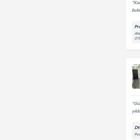
Kız
buld
Pr
Ata
07
Güz
yıldı
Dt
Pın