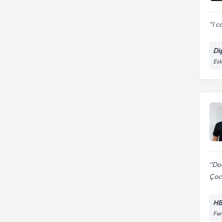
I c
Di
Esk
Dok
Çoc
HB
Fen