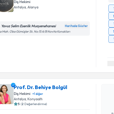
Diş Hekimi
Antalya
, Alanya
. Yavuz Selim Esenlik Muayenehanesi
Haritada Göster
 Mah. Oba Gümüşler Sk. No:15 A/B Novita Konakları
Randevu T
Prof. Dr. Behiye Bolgül
Prof. Dr. 
Size bu uzm
Diş Hekimi
+
1
diğer
hazırlandığ
Antalya
, Konyaaltı
5
(
2
Değerlendirme)
E-posta Ad