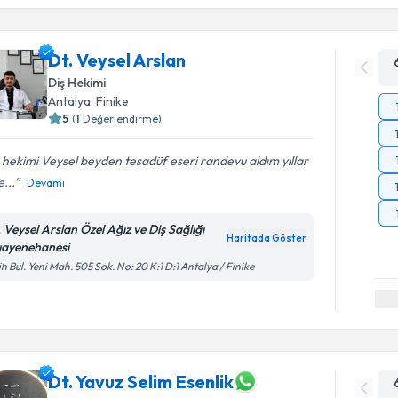
Dt. Veysel Arslan
Diş Hekimi
Antalya
, Finike
5
(
1
Değerlendirme)
 hekimi Veysel beyden tesadüf eseri randevu aldım yıllar
...
Devamı
. Veysel Arslan Özel Ağız ve Diş Sağlığı
Haritada Göster
ayenehanesi
ih Bul. Yeni Mah. 505 Sok. No: 20 K:1 D:1 Antalya / Finike
Dt. Yavuz Selim Esenlik