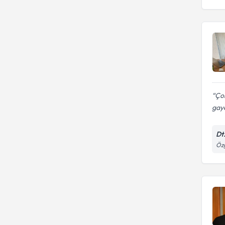
Ço
gaye
Dt
Özg