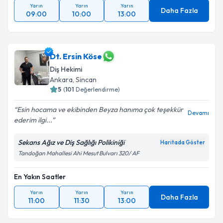
Yarın
Yarın
Yarın
Daha Fazla
09:00
10:00
13:00
Dt. Ersin Köse
Diş Hekimi
Ankara
, Sincan
5
(
101
Değerlendirme)
Esin hocama ve ekibinden Beyza hanıma çok teşekkür
Devamı
ederim ilgi...
Sekans Ağız ve Diş Sağlığı Polikiniği
Haritada Göster
Tandoğan Mahallesi Ahi Mesut Bulvarı 320/ AF
En Yakın Saatler
Yarın
Yarın
Yarın
Daha Fazla
11:00
11:30
13:00