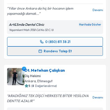
Yıllar önce Ankara da hiç bir hocanın işlem
Devamı
yapamadığı damak...
Art&Smile Dental Clinic
Haritada Göster
Yaşamkent Mah 3158 Cd No 32 C /6
0 (850) 811 38 21
Randevu Takvimi Talebi
Randevu Talep Et
Uzm. Dt. Merve Erdoğ
için randevu takvimi talebi
oluşturun. Size bu uzmandan randevu almanız için bir
Dt. Metehan Çalışkan
takvim hazırlandığında e-posta ile bilgilendireceğiz.
Diş Hekimi
E-posta Adresiniz
Ankara
, Etimesgut
5
(
8
Değerlendirme)
ARADIĞINIZ TEK DİŞCİ HERKESTE BİTER YESİLOVA
Devamı
DENTTE AZALIR
Kişisel verilerimin işlenmesine ilişkin
Aydınlatma
Metni
'ni okudum ve kişisel verilerimin belirtilen