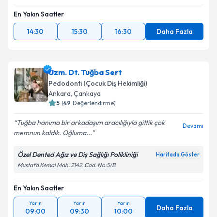
Takvim Talebini Gönder
En Yakın Saatler
14:30
15:30
16:30
Daha Fazla
Uzm. Dt. Tuğba Sert
Pedodonti (Çocuk Diş Hekimliği)
Ankara
, Çankaya
5
(
49
Değerlendirme)
Tuğba hanıma bir arkadaşım aracılığıyla gittik çok
Devamı
memnun kaldık. Oğluma...
Özel Dented Ağız ve Diş Sağlığı Polikliniği
Haritada Göster
Mustafa Kemal Mah. 2142. Cad. No:5/B
En Yakın Saatler
Yarın
Yarın
Yarın
Daha Fazla
09:00
09:30
10:00