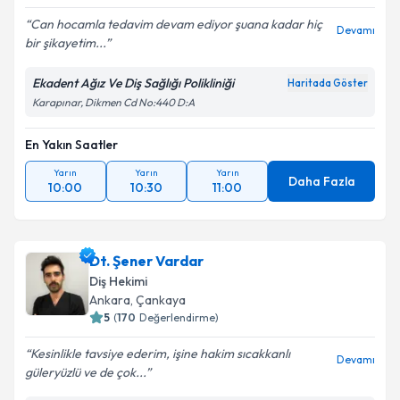
Can hocamla tedavim devam ediyor şuana kadar hiç
Devamı
bir şikayetim...
Ekadent Ağız Ve Diş Sağlığı Polikliniği
Haritada Göster
Karapınar, Dikmen Cd No:440 D:A
En Yakın Saatler
Yarın
Yarın
Yarın
Daha Fazla
10:00
10:30
11:00
Dt. Şener Vardar
Diş Hekimi
Ankara
, Çankaya
5
(
170
Değerlendirme)
Kesinlikle tavsiye ederim, işine hakim sıcakkanlı
Devamı
güleryüzlü ve de çok...