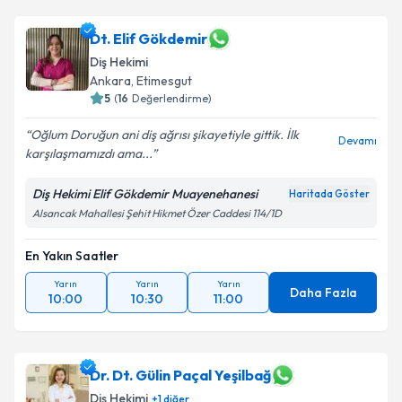
Dt. Elif Gökdemir
Diş Hekimi
Ankara
, Etimesgut
5
(
16
Değerlendirme)
Oğlum Doruğun ani diş ağrısı şikayetiyle gittik. İlk
Devamı
karşılaşmamızdı ama...
Diş Hekimi Elif Gökdemir Muayenehanesi
Haritada Göster
Alsancak Mahallesi Şehit Hikmet Özer Caddesi 114/1D
En Yakın Saatler
Yarın
Yarın
Yarın
Daha Fazla
10:00
10:30
11:00
Dr. Dt. Gülin Paçal Yeşilbağ
Diş Hekimi
+
1
diğer