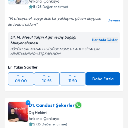
Ankara
, Çankaya
5
(
25
Değerlendirme)
Profesyonel, saygı dolu bir yaklaşım, güven duygusu
Devamı
ile tedavi oldum
Dt. M. Mesut Yalçın Ağız ve Diş Sağlığı
Haritada Göster
Muayenehanesi
BÜYÜKESAT MAHALLESİ UĞUR MUMCU CADDESİ YALÇIN
APARTMANI NO:45 İÇ KAPI NO:4
En Yakın Saatler
Yarın
Yarın
Yarın
Daha Fazla
09:00
10:55
11:50
Dt. Candost Şekerler
Diş Hekimi
Ankara
, Çankaya
5
(
13
Değerlendirme)