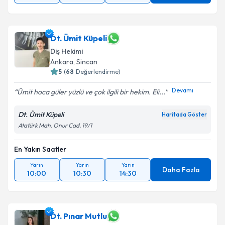
Dt. Ümit Küpeli
Diş Hekimi
Ankara
, Sincan
5
(
68
Değerlendirme)
Devamı
Ümit hoca güler yüzlü ve çok ilgili bir hekim. Eli...
Dt. Ümit Küpeli
Haritada Göster
Atatürk Mah. Onur Cad. 19/1
En Yakın Saatler
Yarın
Yarın
Yarın
Daha Fazla
10:00
10:30
14:30
Dt. Pınar Mutlu