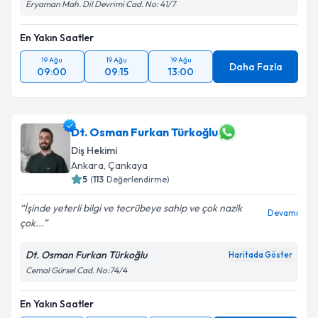
Eryaman Mah. Dil Devrimi Cad. No: 41/7
En Yakın Saatler
19 Ağu
19 Ağu
19 Ağu
Daha Fazla
09:00
09:15
13:00
Dt. Osman Furkan Türkoğlu
Diş Hekimi
Ankara
, Çankaya
5
(
113
Değerlendirme)
İşinde yeterli bilgi ve tecrübeye sahip ve çok nazik
Devamı
çok...
Dt. Osman Furkan Türkoğlu
Haritada Göster
Cemal Gürsel Cad. No:74/4
En Yakın Saatler