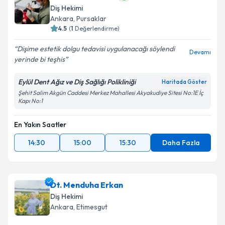
Diş Hekimi
Ankara
, Pursaklar
4.5
(
1
Değerlendirme)
Dişime estetik dolgu tedavisi uygulanacağı söylendi
Devamı
yerinde bi teşhis
Eylül Dent Ağız ve Diş Sağlığı Polikliniği
Haritada Göster
Şehit Salim Akgün Caddesi Merkez Mahallesi Akyakudiye Sitesi No:1E İç
Kapı No:1
En Yakın Saatler
14:30
15:00
15:30
Daha Fazla
Dt. Menduha Erkan
Diş Hekimi
Ankara
, Etimesgut