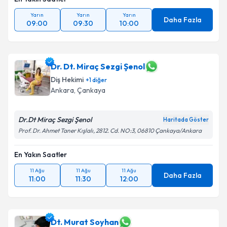
Yarın
Yarın
Yarın
Daha Fazla
09:00
09:30
10:00
Dr. Dt. Miraç Sezgi Şenol
Diş Hekimi
+
1
diğer
Ankara
, Çankaya
Dr.Dt Miraç Sezgi Şenol
Haritada Göster
Prof. Dr. Ahmet Taner Kışlalı, 2812. Cd. NO:3, 06810 Çankaya/Ankara
En Yakın Saatler
11 Ağu
11 Ağu
11 Ağu
Daha Fazla
11:00
11:30
12:00
Dt. Murat Soyhan