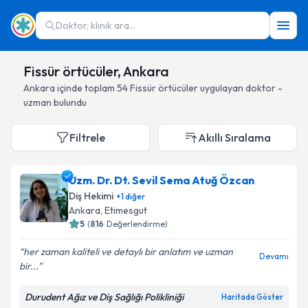
Doktor, klinik ara...
Fissür örtücüler, Ankara
Ankara
içinde toplam
54
Fissür örtücüler
uygulayan doktor -
uzman bulundu
Filtrele
Akıllı Sıralama
Uzm. Dr. Dt. Sevil Sema Atuğ Özcan
Diş Hekimi
+
1
diğer
Ankara
, Etimesgut
5
(
816
Değerlendirme)
her zaman kaliteli ve detaylı bir anlatım ve uzman
Devamı
bir...
Durudent Ağız ve Diş Sağlığı Polikliniği
Haritada Göster