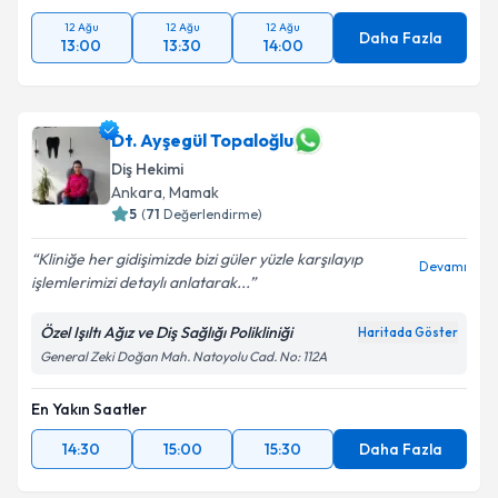
12 Ağu
12 Ağu
12 Ağu
Daha Fazla
13:00
13:30
14:00
Dt. Ayşegül Topaloğlu
Diş Hekimi
Ankara
, Mamak
5
(
71
Değerlendirme)
Kliniğe her gidişimizde bizi güler yüzle karşılayıp
Devamı
işlemlerimizi detaylı anlatarak...
Özel Işıltı Ağız ve Diş Sağlığı Polikliniği
Haritada Göster
General Zeki Doğan Mah. Natoyolu Cad. No: 112A
En Yakın Saatler
14:30
15:00
15:30
Daha Fazla