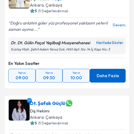
Ankara
, Çankaya
5
(
1
Değerlendirme)
Doğru anlatım güler yüz profesyonel yaklasım yeterli
Devamı
zaman ayıma ...
Dr. Dt. Gülin Paçal Yeşilbağ Muayenehanesi
Haritada Göster
Kızılay Mah. Şehit Adem Yavuz Sok. Hitit Apt. No: 14 İç Kapı No: 3
En Yakın Saatler
Yarın
Yarın
Yarın
Daha Fazla
09:00
09:30
10:00
Dt. Şafak Güçlü
Diş Hekimi
Ankara
, Çankaya
5
(
1
Değerlendirme)