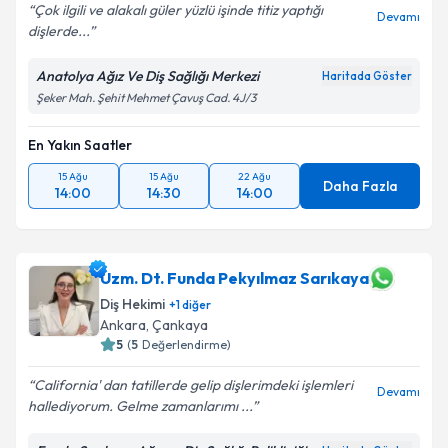
Çok ilgili ve alakalı güler yüzlü işinde titiz yaptığı
Devamı
dişlerde...
Anatolya Ağız Ve Diş Sağlığı Merkezi
Haritada Göster
Şeker Mah. Şehit Mehmet Çavuş Cad. 4J/3
En Yakın Saatler
15 Ağu
15 Ağu
22 Ağu
Daha Fazla
14:00
14:30
14:00
Uzm. Dt. Funda Pekyılmaz Sarıkaya
Diş Hekimi
+
1
diğer
Ankara
, Çankaya
5
(
5
Değerlendirme)
California' dan tatillerde gelip dişlerimdeki işlemleri
Devamı
hallediyorum. Gelme zamanlarımı ...