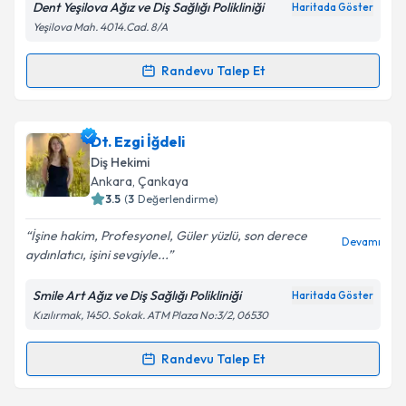
Dent Yeşilova Ağız ve Diş Sağlığı Polikliniği
Haritada Göster
kapsamda işlenmesini kabul ediyorum.
Yeşilova Mah. 4014.Cad. 8/A
Takvim Talebini Gönder
Randevu Talep Et
Randevu Takvimi Talebi
Dt. Metehan Çalışkan
için randevu takvimi talebi
Dt. Ezgi İğdeli
oluşturun. Size bu uzmandan randevu almanız için bir
Diş Hekimi
takvim hazırlandığında e-posta ile bilgilendireceğiz.
Ankara
, Çankaya
3.5
(
3
Değerlendirme)
E-posta Adresiniz
İşine hakim, Profesyonel, Güler yüzlü, son derece
Devamı
aydınlatıcı, işini sevgiyle...
Smile Art Ağız ve Diş Sağlığı Polikliniği
Haritada Göster
Kişisel verilerimin işlenmesine ilişkin
Aydınlatma
Kızılırmak, 1450. Sokak. ATM Plaza No:3/2, 06530
Metni
'ni okudum ve kişisel verilerimin belirtilen
kapsamda işlenmesini kabul ediyorum.
Randevu Talep Et
Randevu Takvimi Talebi
Takvim Talebini Gönder