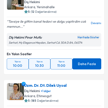
Diş Hekimi
Ankara
, Yenimahalle
5
(
12
Değerlendirme)
Tavsiye ile gittim kanal tedavi ve dolgu yaptirdim cok
Devamı
memnun...
Diş Hekimi Pınar Mutlu
Haritada Göster
Serhat, My Elegance Meydan, Serhat Cd. 50A D:84, 06374
En Yakın Saatler
Yarın
Yarın
Yarın
Daha Fazla
10:00
10:30
11:00
Uzm. Dr. Dt. Dilek Uysal
Diş Hekimi
+
1
diğer
Ankara
, Etimesgut
5
(
185
Değerlendirme)