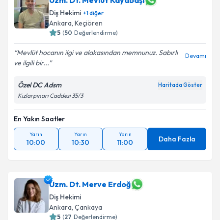
Uzm. Dt. Mevlüt Kayabaşı
Diş Hekimi
+
1
diğer
Ankara
, Keçiören
5
(
50
Değerlendirme)
Mevlüt hocanın ilgi ve alakasından memnunuz. Sabırlı
Devamı
ve ilgili bir...
Özel DC Adsm
Haritada Göster
Kızlarpınarı Caddesi 35/3
En Yakın Saatler
Yarın
Yarın
Yarın
Daha Fazla
10:00
10:30
11:00
Uzm. Dt. Merve Erdoğ
Diş Hekimi
Ankara
, Çankaya
5
(
27
Değerlendirme)