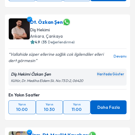
Dt. Özkan Şen
Diş Hekimi
Ankara
, Çankaya
4.9
(
35
Değerlendirme)
Vallahide süper ellerine sağlık cok ilgilendiler elleri
Devamı
dert görmesin
Diş Hekimi Özkan Şen
Haritada Göster
Kültür, Dr. Mediha Eldem Sk. No:73 D:2, 06420
En Yakın Saatler
Yarın
Yarın
Yarın
Daha Fazla
10:00
10:30
11:00