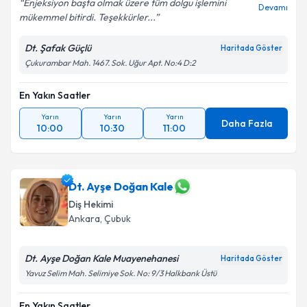
Enjeksiyon başta olmak üzere tüm dolgu işlemini
Devamı
mükemmel bitirdi. Teşekkürler...
Dt. Şafak Güçlü
Haritada Göster
Çukurambar Mah. 1467. Sok. Uğur Apt. No:4 D:2
En Yakın Saatler
Yarın
Yarın
Yarın
Daha Fazla
10:00
10:30
11:00
Dt. Ayşe Doğan Kale
Diş Hekimi
Ankara
, Çubuk
Dt. Ayşe Doğan Kale Muayenehanesi
Haritada Göster
Yavuz Selim Mah. Selimiye Sok. No: 9/3 Halkbank Üstü
En Yakın Saatler