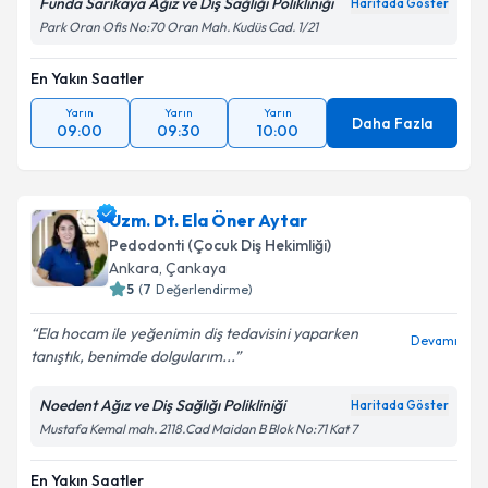
Funda Sarıkaya Ağız ve Diş Sağlığı Polikliniği
Haritada Göster
Park Oran Ofis No:70 Oran Mah. Kudüs Cad. 1/21
En Yakın Saatler
Yarın
Yarın
Yarın
Daha Fazla
09:00
09:30
10:00
Uzm. Dt. Ela Öner Aytar
Pedodonti (Çocuk Diş Hekimliği)
Ankara
, Çankaya
5
(
7
Değerlendirme)
Ela hocam ile yeğenimin diş tedavisini yaparken
Devamı
tanıştık, benimde dolgularım...
Noedent Ağız ve Diş Sağlığı Polikliniği
Haritada Göster
Mustafa Kemal mah. 2118.Cad Maidan B Blok No:71 Kat 7
En Yakın Saatler