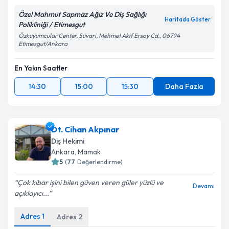
Özel Mahmut Sapmaz Ağız Ve Diş Sağlığı
Haritada Göster
Polikliniği / Etimesgut
Özkuyumcular Center, Süvari, Mehmet Akif Ersoy Cd., 06794
Etimesgut/Ankara
En Yakın Saatler
14:30
15:00
15:30
Daha Fazla
Dt. Cihan Akpınar
Diş Hekimi
Ankara
, Mamak
5
(
77
Değerlendirme)
Çok kibar işini bilen güven veren güler yüzlü ve
Devamı
açıklayıcı...
Adres
1
Adres
2