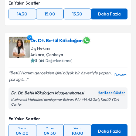
En Yakın Saatler
14:30
15:00
15:30
Daha Fazla
Dr. Dt. Betül Kökdoğan
Diş Hekimi
Ankara
, Çankaya
5
(
64
Değerlendirme)
Betül Hanım gerçekten işini büyük bir özveriyle yapan,
Devamı
çok ilgili...
Dr. Dt. Betül Kökdoğan Muayenehanesi
Haritada Göster
Kızılırmak Mahallesi dumlupınar Bulvarı 9A/ 414 A2 Giriş Kat:10 YDA
Center
En Yakın Saatler
Yarın
Yarın
Yarın
Daha Fazla
09:00
09:30
10:00