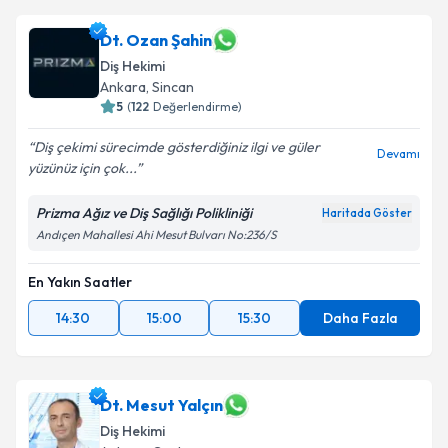
Dt. Ozan Şahin
Diş Hekimi
Ankara
, Sincan
5
(
122
Değerlendirme)
Diş çekimi sürecimde gösterdiğiniz ilgi ve güler
Devamı
yüzünüz için çok...
Prizma Ağız ve Diş Sağlığı Polikliniği
Haritada Göster
Andıçen Mahallesi Ahi Mesut Bulvarı No:236/S
En Yakın Saatler
14:30
15:00
15:30
Daha Fazla
Dt. Mesut Yalçın
Diş Hekimi