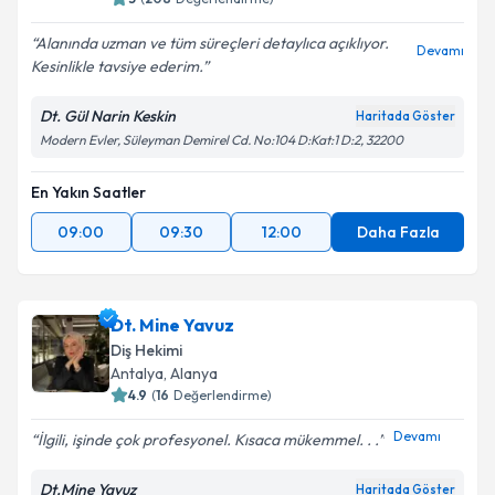
Alanında uzman ve tüm süreçleri detaylıca açıklıyor.
Devamı
Kesinlikle tavsiye ederim.
Dt. Gül Narin Keskin
Haritada Göster
Modern Evler, Süleyman Demirel Cd. No:104 D:Kat:1 D:2, 32200
En Yakın Saatler
09:00
09:30
12:00
Daha Fazla
Dt. Mine Yavuz
Diş Hekimi
Antalya
, Alanya
4.9
(
16
Değerlendirme)
Devamı
İlgili, işinde çok profesyonel. Kısaca mükemmel. . .
Dt.Mine Yavuz
Haritada Göster