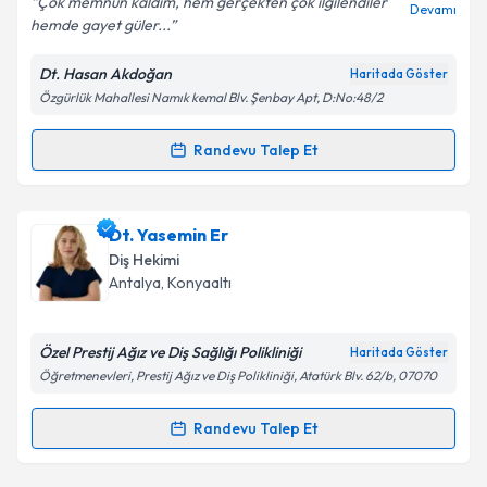
Çok memnun kaldım, hem gerçekten çok ilgilendiler
Devamı
hemde gayet güler...
Dt. Hasan Akdoğan
Haritada Göster
Kişisel verilerimin işlenmesine ilişkin
Aydınlatma
Özgürlük Mahallesi Namık kemal Blv. Şenbay Apt, D:No:48/2
Metni
'ni okudum ve kişisel verilerimin belirtilen
kapsamda işlenmesini kabul ediyorum.
Randevu Talep Et
Randevu Takvimi Talebi
Takvim Talebini Gönder
Dt. Hasan Akdoğan
için randevu takvimi talebi
Dt. Yasemin Er
oluşturun. Size bu uzmandan randevu almanız için bir
Diş Hekimi
takvim hazırlandığında e-posta ile bilgilendireceğiz.
Antalya
, Konyaaltı
E-posta Adresiniz
Özel Prestij Ağız ve Diş Sağlığı Polikliniği
Haritada Göster
Öğretmenevleri, Prestij Ağız ve Diş Polikliniği, Atatürk Blv. 62/b, 07070
Kişisel verilerimin işlenmesine ilişkin
Aydınlatma
Randevu Talep Et
Randevu Takvimi Talebi
Metni
'ni okudum ve kişisel verilerimin belirtilen
kapsamda işlenmesini kabul ediyorum.