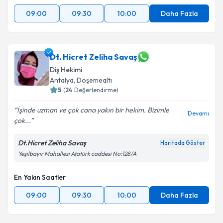
09:00
09:30
10:00
Daha Fazla
Dt. Hicret Zeliha Savaş
Diş Hekimi
Antalya
, Döşemealtı
5
(
24
Değerlendirme)
İşinde uzman ve çok cana yakın bir hekim. Bizimle
Devamı
çok...
Dt.Hicret Zeliha Savaş
Haritada Göster
Yeşilbayır Mahallesi Atatürk caddesi No:128/A
En Yakın Saatler
09:00
09:30
10:00
Daha Fazla