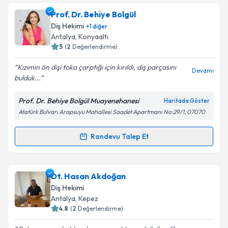
Prof. Dr. Behiye Bolgül
Diş Hekimi
+
1
diğer
Antalya
, Konyaaltı
5
(
2
Değerlendirme)
Kızımın ön dişi toka çarptığı için kırıldı, diş parçasını
Devamı
bulduk...
Prof. Dr. Behiye Bolgül Muayenehanesi
Haritada Göster
Atatürk Bulvarı Arapsuyu Mahallesi Saadet Apartmanı No:29/1, 07070
Randevu Talep Et
Randevu Takvimi Talebi
Prof. Dr. Behiye Bolgül
için randevu takvimi talebi
Dt. Hasan Akdoğan
oluşturun. Size bu uzmandan randevu almanız için bir
Diş Hekimi
takvim hazırlandığında e-posta ile bilgilendireceğiz.
Antalya
, Kepez
4.8
(
2
Değerlendirme)
E-posta Adresiniz