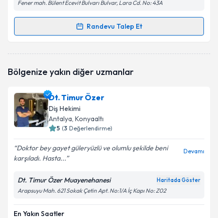
Fener mah. Bülent Ecevit Bulvarı Bulvar, Lara Cd. No: 43A
Randevu Talep Et
Randevu Takvimi Talebi
Dt. Halime Savaş
için randevu takvimi talebi
Bölgenize yakın diğer uzmanlar
oluşturun. Size bu uzmandan randevu almanız için bir
takvim hazırlandığında e-posta ile bilgilendireceğiz.
Dt. Timur Özer
E-posta Adresiniz
Diş Hekimi
Antalya
, Konyaaltı
5
(
3
Değerlendirme)
Doktor bey gayet güleryüzlü ve olumlu şekilde beni
Kişisel verilerimin işlenmesine ilişkin
Aydınlatma
Devamı
karşıladı. Hasta...
Metni
'ni okudum ve kişisel verilerimin belirtilen
kapsamda işlenmesini kabul ediyorum.
Dt. Timur Özer Muayenehanesi
Haritada Göster
Arapsuyu Mah. 621 Sokak Çetin Apt. No:1/A İç Kapı No: Z02
Takvim Talebini Gönder
En Yakın Saatler