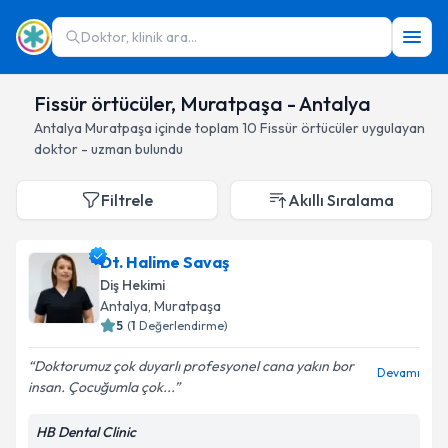
Doktor, klinik ara...
Fissür örtücüler, Muratpaşa - Antalya
Antalya
Muratpaşa
içinde toplam
10
Fissür örtücüler
uygulayan
doktor - uzman bulundu
Filtrele
Akıllı Sıralama
Dt. Halime Savaş
Diş Hekimi
Antalya
, Muratpaşa
5
(
1
Değerlendirme)
Doktorumuz çok duyarlı profesyonel cana yakın bor
Devamı
insan. Çocuğumla çok...
HB Dental Clinic