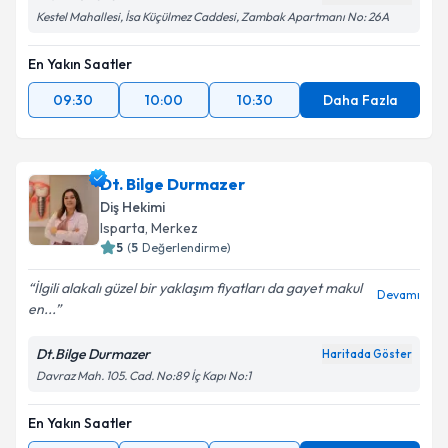
Kestel Mahallesi, İsa Küçülmez Caddesi, Zambak Apartmanı No: 26A
En Yakın Saatler
09:30
10:00
10:30
Daha Fazla
Dt. Bilge Durmazer
Diş Hekimi
Isparta
, Merkez
5
(
5
Değerlendirme)
İlgili alakalı güzel bir yaklaşım fiyatları da gayet makul
Devamı
en...
Dt.Bilge Durmazer
Haritada Göster
Davraz Mah. 105. Cad. No:89 İç Kapı No:1
En Yakın Saatler