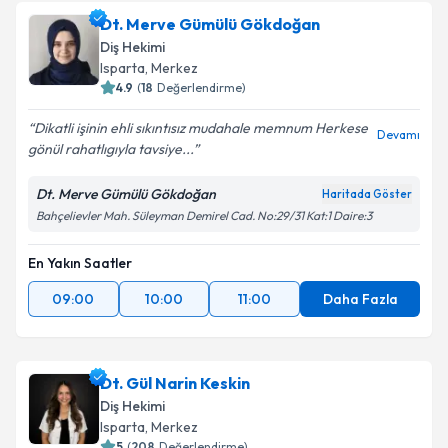
Dt. Yasemin Er
için randevu takvimi talebi oluşturun.
Dt. Merve Gümülü Gökdoğan
Size bu uzmandan randevu almanız için bir takvim
Takvim Talebini Gönder
Diş Hekimi
hazırlandığında e-posta ile bilgilendireceğiz.
Isparta
, Merkez
4.9
(
18
Değerlendirme)
E-posta Adresiniz
Dikatli işinin ehli sıkıntısız mudahale memnum Herkese
Devamı
gönül rahatlıgıyla tavsiye...
Dt. Merve Gümülü Gökdoğan
Haritada Göster
Kişisel verilerimin işlenmesine ilişkin
Aydınlatma
Bahçelievler Mah. Süleyman Demirel Cad. No:29/31 Kat:1 Daire:3
Metni
'ni okudum ve kişisel verilerimin belirtilen
kapsamda işlenmesini kabul ediyorum.
En Yakın Saatler
09:00
10:00
11:00
Daha Fazla
Takvim Talebini Gönder
Dt. Gül Narin Keskin
Diş Hekimi
Isparta
, Merkez
5
(
208
Değerlendirme)