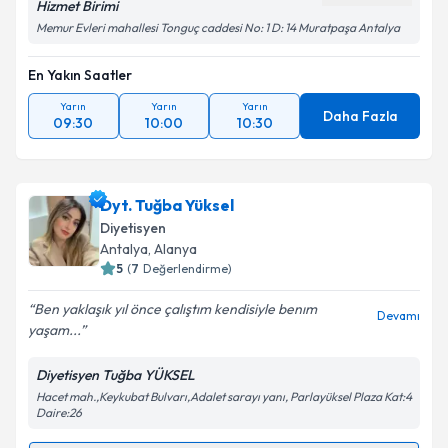
Hizmet Birimi
Memur Evleri mahallesi Tonguç caddesi No: 1 D: 14 Muratpaşa Antalya
En Yakın Saatler
Yarın
Yarın
Yarın
Daha Fazla
09:30
10:00
10:30
Dyt. Tuğba Yüksel
Diyetisyen
Antalya
, Alanya
5
(
7
Değerlendirme)
Ben yaklaşık yıl önce çalıştım kendisiyle benım
Devamı
yaşam...
Diyetisyen Tuğba YÜKSEL
Hacet mah.,Keykubat Bulvarı,Adalet sarayı yanı, Parlayüksel Plaza Kat:4
Daire:26