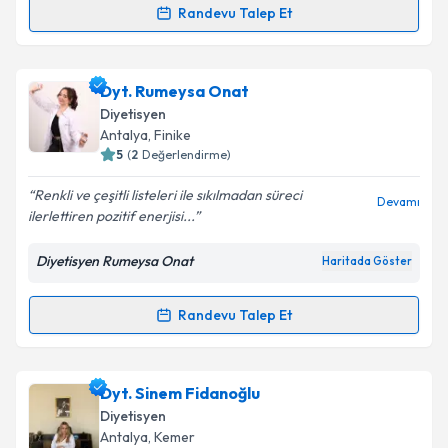
Randevu Talep Et
Randevu Takvimi Talebi
Dyt. Tuğba Yüksel
için randevu takvimi talebi
Dyt. Rumeysa Onat
oluşturun. Size bu uzmandan randevu almanız için bir
Diyetisyen
takvim hazırlandığında e-posta ile bilgilendireceğiz.
Antalya
, Finike
5
(
2
Değerlendirme)
E-posta Adresiniz
Renkli ve çeşitli listeleri ile sıkılmadan süreci
Devamı
ilerlettiren pozitif enerjisi...
Diyetisyen Rumeysa Onat
Haritada Göster
Kişisel verilerimin işlenmesine ilişkin
Aydınlatma
Metni
'ni okudum ve kişisel verilerimin belirtilen
kapsamda işlenmesini kabul ediyorum.
Randevu Talep Et
Randevu Takvimi Talebi
Takvim Talebini Gönder
Dyt. Rumeysa Onat
için randevu takvimi talebi
Dyt. Sinem Fidanoğlu
oluşturun. Size bu uzmandan randevu almanız için bir
Diyetisyen
takvim hazırlandığında e-posta ile bilgilendireceğiz.
Antalya
, Kemer