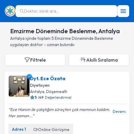
Doktor, klinik ara...
Emzirme Döneminde Beslenme, Antalya
Antalya
içinde toplam
5
Emzirme Döneminde Beslenme
uygulayan doktor - uzman bulundu
Filtrele
Akıllı Sıralama
Dyt. Ece Özata
Diyetisyen
Antalya
, Döşemealtı
5
(
49
Değerlendirme)
Ece Hanım ile çalıştığım süreçten çok memnun kaldım.
Devamı
Her zaman...
Adres
1
Online Görüşme