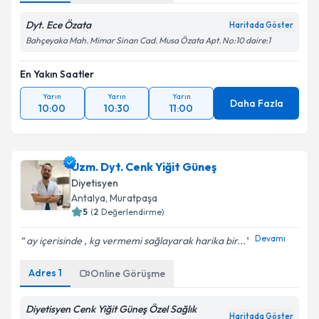
Dyt. Ece Özata
Haritada Göster
Bahçeyaka Mah. Mimar Sinan Cad. Musa Özata Apt. No:10 daire:1
En Yakın Saatler
Yarın
Yarın
Yarın
Daha Fazla
10:00
10:30
11:00
Uzm. Dyt. Cenk Yiğit Güneş
Diyetisyen
Antalya
, Muratpaşa
5
(
2
Değerlendirme)
Devamı
ay içerisinde , kg vermemi sağlayarak harika bir...
Adres
1
Online Görüşme
Diyetisyen Cenk Yiğit Güneş Özel Sağlık
Haritada Göster