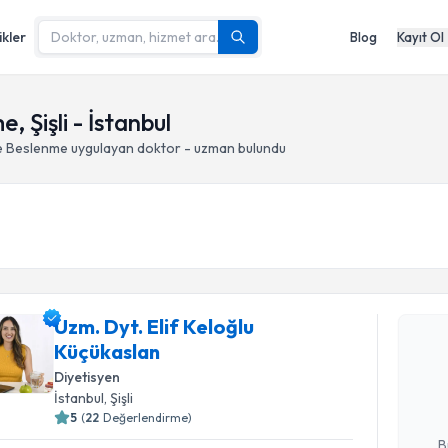
ikler
Blog
Kayıt Ol
Şişli - İstanbul
e Beslenme
uygulayan doktor - uzman bulundu
Randevu T
Uzm. Dyt. Elif Keloğlu
Uzm. Dyt. 
Küçükaslan
oluşturun. 
Diyetisyen
hazırlandığ
İstanbul
, Şişli
E-posta Ad
5
(
22
Değerlendirme)
B