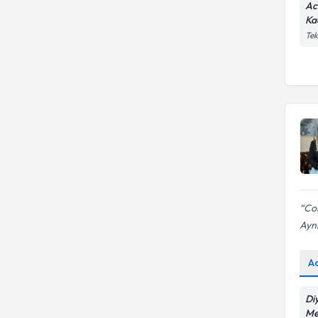
Ac
Ka
Tek
Cok
Ayni
A
Di
Me