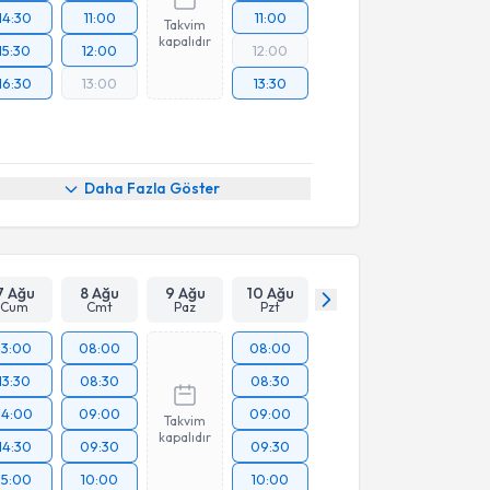
14:30
11:00
11:00
Takvim
kapalıdır
15:30
12:00
12:00
16:30
13:00
13:30
Daha Fazla Göster
7 Ağu
8 Ağu
9 Ağu
10 Ağu
Cum
Cmt
Paz
Pzt
13:00
08:00
08:00
13:30
08:30
08:30
14:00
09:00
09:00
Takvim
kapalıdır
14:30
09:30
09:30
15:00
10:00
10:00