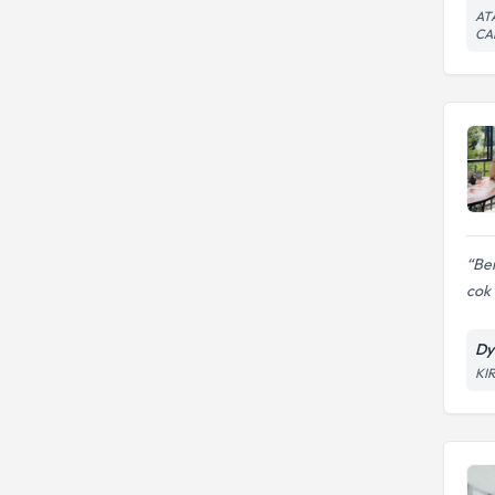
AT
CA
Ben
cok i
Dy
KIR