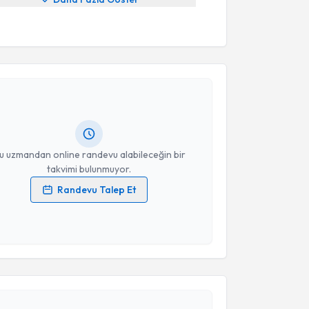
akvimi Talebi
er Deniz Ünal
için randevu takvimi talebi oluşturun.
andan randevu almanız için bir takvim
ında e-posta ile bilgilendireceğiz.
resiniz
u uzmandan online randevu alabileceğin bir
takvimi bulunmuyor.
Randevu Talep Et
 verilerimin işlenmesine ilişkin
Aydınlatma Metni
'ni
 ve kişisel verilerimin belirtilen kapsamda
esini kabul ediyorum.
akvimi Talebi
Takvim Talebini Gönder
 Yıldırım
için randevu takvimi talebi oluşturun. Size
 randevu almanız için bir takvim hazırlandığında e-