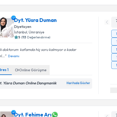
Dyt. Yüsra Duman
Diyetisyen
İstanbul
, Ümraniye
5
(
113
Değerlendirme)
lı doktorum ️ kafamda hiç soru kalmıyor o kadar
l...
Devamı
dres
1
Online Görüşme
t. Yüsra Duman Online Danışmanlık
Haritada Göster
Dyt. Fehime Arı