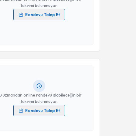
takvimi bulunmuyor.
Randevu Talep Et
 verilerimin işlenmesine ilişkin
Aydınlatma Metni
'ni
 ve kişisel verilerimin belirtilen kapsamda
esini kabul ediyorum.
akvimi Talebi
Takvim Talebini Gönder
m Fidanoğlu
için randevu takvimi talebi oluşturun.
andan randevu almanız için bir takvim
ında e-posta ile bilgilendireceğiz.
resiniz
u uzmandan online randevu alabileceğin bir
takvimi bulunmuyor.
Randevu Talep Et
 verilerimin işlenmesine ilişkin
Aydınlatma Metni
'ni
 ve kişisel verilerimin belirtilen kapsamda
esini kabul ediyorum.