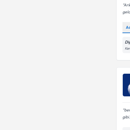
Ark
geld
A
Di
Kem
ben
gibi.