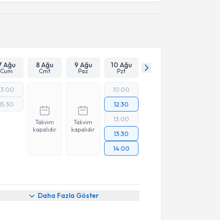
Takvim Talebini Gönder
7 Ağu
8 Ağu
9 Ağu
10 Ağu
Cum
Cmt
Paz
Pzt
13:00
10:00
15:30
12:30
13:00
Takvim
Takvim
kapalıdır
kapalıdır
13:30
14:00
Daha Fazla Göster