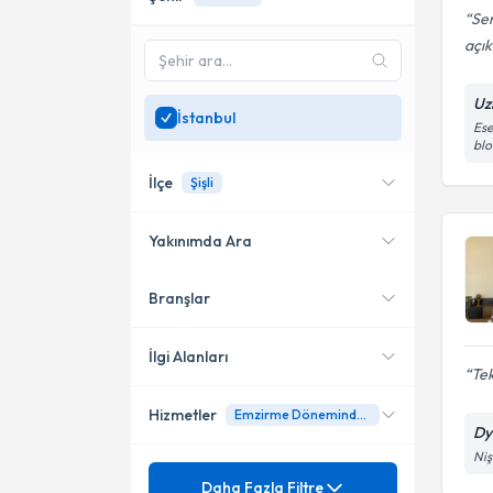
Sen
açık
Uz
İstanbul
Ese
blo
İlçe
Şişli
Yakınımda Ara
Branşlar
Konumuma yakın uzmanları
Küçükçekmece
göster
Bakırköy
İlgi Alanları
Tek
Kadıköy
Hizmetler
Emzirme Döneminde Beslenme
Diyetisyen
Dy
Ataşehir
Niş
Mezuniyet
Aralıklı Oruç Diyeti
Daha Fazla Filtre
Beylikdüzü