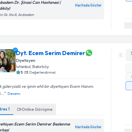
ıbadem Dr. Şinasi Can Hastanesi (
Haritada Göster
dıköy)
in Sk. No:8, Acıbadem
Dyt. Ecem Serim Demirer
Diyetisyen
İstanbul
, Bakırköy
5
(
13
Değerlendirme)
 güleryüzlü ve işinin ehli bir diyetisyen Ecem Hanım.
...
Devamı
dres
1
Online Görüşme
yetisyen Ecem Serim Demirer Beslenme
Haritada Göster
rkezi