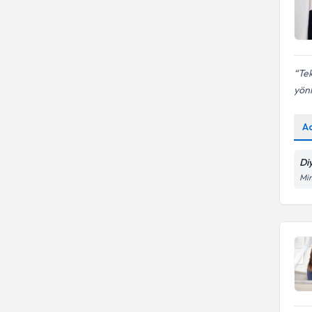
Tek
yönl
A
Di
Mi