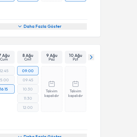
Daha Fazla Göster
7 Ağu
8 Ağu
9 Ağu
10 Ağu
Cum
Cmt
Paz
Pzt
12:45
09:00
15:00
09:45
16:15
10:30
Takvim
Takvim
kapalıdır
kapalıdır
11:30
12:00
Daha Fazla Göster