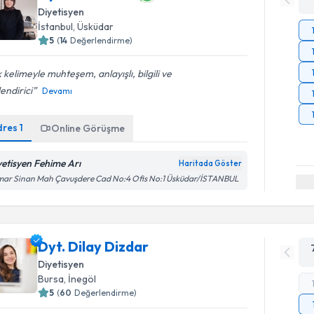
Diyetisyen
İstanbul
, Üsküdar
5
(
14
Değerlendirme)
 kelimeyle muhteşem, anlayışlı, bilgili ve
endirici
Devamı
dres
1
Online Görüşme
yetisyen Fehime Arı
Haritada Göster
mar Sinan Mah Çavuşdere Cad No:4 Ofis No:1 Üsküdar/İSTANBUL
Dyt. Dilay Dizdar
Diyetisyen
Bursa
, İnegöl
5
(
60
Değerlendirme)