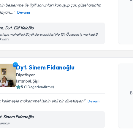
in beslenme ile ilgili sorunları konuşup çok güzel anlatıp
layan...
Devamı
Kişisel
okudum
m. Dyt. Elif Keloğlu
işlenm
ntepe mahallesi Büyükdere caddesi No 124 Özsezen iş merkezi B
k kat 1
Randevu T
Dyt. Sine
Dyt. Sinem Fidanoğlu
Size bu uzm
hazırlandığ
Diyetisyen
İstanbul
, Şişli
E-posta Ad
5
(
1
Değerlendirme)
B
 kelimeyle mükemmel işinin ehli bir diyetisyen
Devamı
Kişisel
t. Sinem Fidanoğlu
okudum
antaşı
işlenm