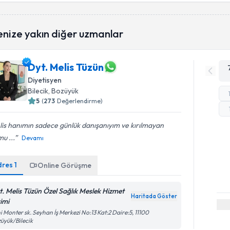
enize yakın diğer uzmanlar
Dyt. Melis Tüzün
Diyetisyen
Bilecik
, Bozüyük
5
(
273
Değerlendirme)
is hanımın sadece günlük danışanıyım ve kırılmayan
mu ...
Devamı
dres
1
Online Görüşme
t. Melis Tüzün Özel Sağlık Meslek Hizmet
Haritada Göster
rimi
i Monter sk. Seyhan İş Merkezi No:13 Kat:2 Daire:5, 11100
üyük/Bilecik