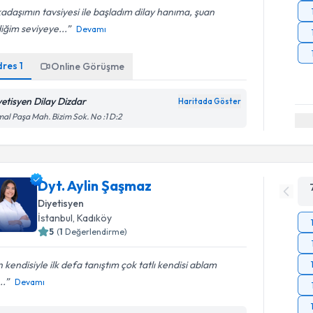
adaşımın tavsiyesi ile başladım dilay hanıma, şuan
iğim seviyeye...
Devamı
dres
1
Online Görüşme
yetisyen Dilay Dizdar
Haritada Göster
al Paşa Mah. Bizim Sok. No :1 D:2
Dyt. Aylin Şaşmaz
Diyetisyen
İstanbul
, Kadıköy
5
(
1
Değerlendirme)
 kendisiyle ilk defa tanıştım çok tatlı kendisi ablam
..
Devamı