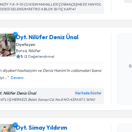
AKÖY 7-8-9-10 CU KISIM MAHALLESİ ÇOBANÇEŞME E5 YANYOL
DDESİ SELENİUM RETRO A BLOK 18/1 İÇ KAPI 41
Randevu T
Dyt. Nilüf
Dyt. Nilüfer Deniz Ünal
Size bu uzm
Diyetisyen
hazırlandığ
Bursa
, Nilüfer
5
(
2
Değerlendirme)
E-posta Ad
B
 diyabet hastasiyim ve Deniz Hanim’in calismalari bana
yi...
Devamı
Kişisel
okudum
t. Nilüfer Deniz Ünal
Haritada Göster
işlenm
ATLI İŞ MERKEZİ, Balat, Sanayi Cd. No:8 NO:433 KAT:1, 16140
Randevu T
Dyt. Simay
Dyt. Simay Yıldırım
bu uzmandan