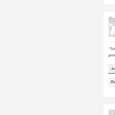
Tat
güze
A
Dy