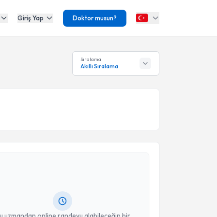
Giriş Yap
Doktor musun?
Sıralama
Akıllı Sıralama
akvimi Talebi
Elif Keloğlu Küçükaslan
için randevu takvimi talebi
Size bu uzmandan randevu almanız için bir takvim
ında e-posta ile bilgilendireceğiz.
resiniz
u uzmandan online randevu alabileceğin bir