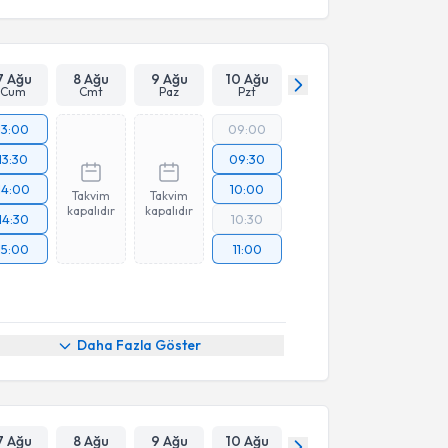
7 Ağu
8 Ağu
9 Ağu
10 Ağu
Cum
Cmt
Paz
Pzt
13:00
09:00
13:30
09:30
14:00
10:00
Takvim
Takvim
kapalıdır
kapalıdır
14:30
10:30
15:00
11:00
Daha Fazla Göster
7 Ağu
8 Ağu
9 Ağu
10 Ağu