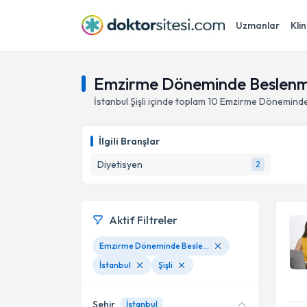
Uzmanlar
Klin
Emzirme Döneminde Beslenme, 
İstanbul
Şişli
içinde toplam
10
Emzirme Dönemind
İlgili Branşlar
Diyetisyen
2
Aktif Filtreler
Emzirme Döneminde Beslenme
İstanbul
Şişli
Şehir
İstanbul