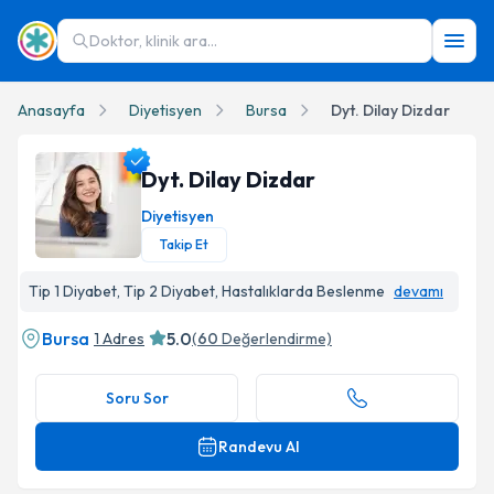
Doktor, klinik ara...
Anasayfa
Diyetisyen
Bursa
Dyt. Dilay Dizdar
Dyt. Dilay Dizdar
Diyetisyen
Takip Et
Dyt. Dilay Dizdar Profil Fotoğrafı
Tip 1 Diyabet, Tip 2 Diyabet, Hastalıklarda Beslenme
devamı
Bursa
5.0
1 Adres
(
60
Değerlendirme)
Soru Sor
Randevu Al