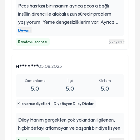
Pcos hastası bir insanım ayrıca pcos a bağlı
insülin direnci ile alakalı uzun süredir problem
yaşıyorum. Yeme dengesizliklerim var. Ayrıca
psikolojik yiyiciyin. Dilay’cıpımla daha ilk
Devamı
haftalarımız olmasına rağmen çok iyi bir yol
Randevu sonrası
Şikayet Et
alıyoruz. Kendisi çok tatlı, çok yardımsever, çok
güler yüzlü. Her şeyi ince ince anlatıyor ve insan
sırf onu üzmemek için bile diyet listesine uyası
H*** Y***
05.08.2025
geliyor çok seviyorum kendisini😌
Zamanlama
İlgi
Ortam
5.0
5.0
5.0
Kilo verme diyetleri
Diyetisyen Dilay Dizdar
Dilay Hanım gerçekten çok yakından ilgilenen,
hiçbir detayı atlamayan ve başarılı bir diyetisyen.