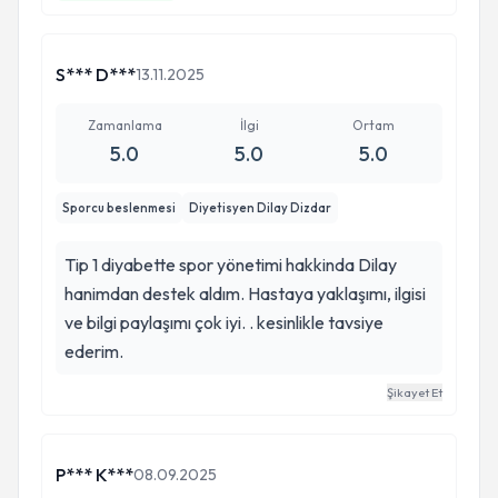
geçirdim çok memnunum kaldım iyiki Dilay hanım
6 ayda 16 kilo hiç sıkılmadım hiç bunalmadim 🫣
teşekkürler sevgiler 🌸
S*** D***
13.11.2025
Zamanlama
İlgi
Ortam
5.0
5.0
5.0
Sporcu beslenmesi
Diyetisyen Dilay Dizdar
Tip 1 diyabette spor yönetimi hakkinda Dilay
hanimdan destek aldım. Hastaya yaklaşımı, ilgisi
ve bilgi paylaşımı çok iyi. . kesinlikle tavsiye
ederim.
Şikayet Et
P*** K***
08.09.2025