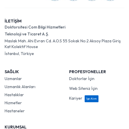
İLETİŞİM
Doktorsitesi Com Bilgi Hizmetleri
Teknoloji ve Ticaret A.Ş.
Maslak Mah. Ahi Evran Cd. A.O.S 55 Sokak No:2 Aksoy Plaza Giriş
Kat Kolektif House
İstanbul, Türkiye
SAĞLIK
PROFESYONELLER
Uzmanlar
Doktorlar İçin
Uzmanlık Alanları
Web Siteniz İçin
Hastalıklar
Kariyer
İşe Alım
Hizmetler
Hastaneler
KURUMSAL