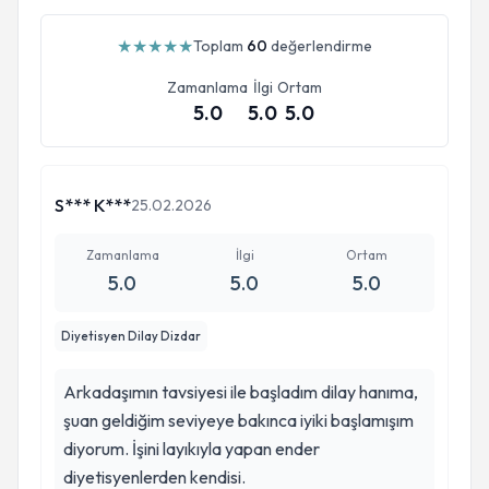
★
★
★
★
★
Toplam
60
değerlendirme
Zamanlama
İlgi
Ortam
5.0
5.0
5.0
S*** K***
25.02.2026
Zamanlama
İlgi
Ortam
5.0
5.0
5.0
Diyetisyen Dilay Dizdar
Arkadaşımın tavsiyesi ile başladım dilay hanıma,
şuan geldiğim seviyeye bakınca iyiki başlamışım
diyorum. İşini layıkıyla yapan ender
diyetisyenlerden kendisi.