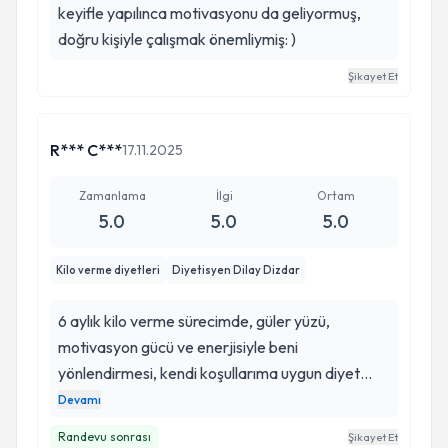
keyifle yapılınca motivasyonu da geliyormuş,
doğru kişiyle çalışmak önemliymiş: )
Şikayet Et
R*** C***
17.11.2025
Zamanlama
İlgi
Ortam
5.0
5.0
5.0
Kilo verme diyetleri
Diyetisyen Dilay Dizdar
6 aylık kilo verme sürecimde, güler yüzü,
motivasyon gücü ve enerjisiyle beni
yönlendirmesi, kendi koşullarıma uygun diyet
listeleri oluşturmasi, zamanında düzenli
Devamı
kontrollerimi yapmasıyla ben bu süreci çok güzel
Randevu sonrası
Şikayet Et