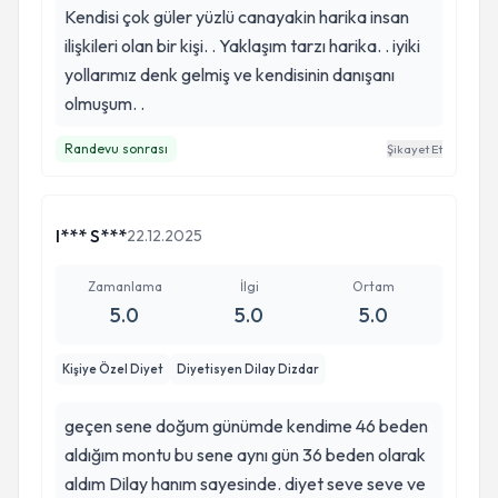
Kendisi çok güler yüzlü canayakin harika insan
ilişkileri olan bir kişi. . Yaklaşım tarzı harika. . iyiki
yollarımız denk gelmiş ve kendisinin danışanı
olmuşum. .
Randevu sonrası
Şikayet Et
I*** S***
22.12.2025
Zamanlama
İlgi
Ortam
5.0
5.0
5.0
Kişiye Özel Diyet
Diyetisyen Dilay Dizdar
geçen sene doğum günümde kendime 46 beden
aldığım montu bu sene aynı gün 36 beden olarak
aldım Dilay hanım sayesinde. diyet seve seve ve