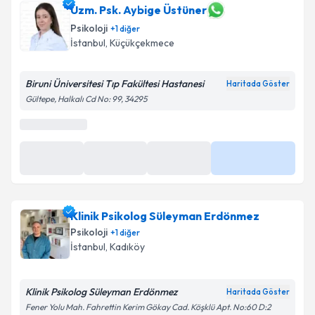
Uzm. Psk. Aybige Üstüner
Psikoloji
+
1
diğer
İstanbul
, Küçükçekmece
Biruni Üniversitesi Tıp Fakültesi Hastanesi
Haritada Göster
Gültepe, Halkalı Cd No: 99, 34295
En Yakın Saatler
13 Ağu
13 Ağu
15:00
Daha Fazla
09:00
10:00
Klinik Psikolog Süleyman Erdönmez
Psikoloji
+
1
diğer
İstanbul
, Kadıköy
Klinik Psikolog Süleyman Erdönmez
Haritada Göster
Fener Yolu Mah. Fahrettin Kerim Gökay Cad. Köşklü Apt. No:60 D:2