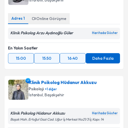
İstanbul
, Başakşehir
Adres
1
Online Görüşme
Klinik Psikolog Arzu Aydınoğlu Güler
Haritada Göster
En Yakın Saatler
15:00
15:50
16:40
Daha Fazla
Klinik Psikolog Hüdanur Akkuzu
Psikoloji
+
1
diğer
İstanbul
, Başakşehir
Klinik Psikolog Hüdanur Akkuzu
Haritada Göster
Başak Mah. Ertuğul Gazi Cad. Uğur İş Merkezi No21/3 İç Kapı: 14