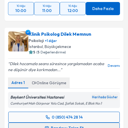
10 Ağu
10 Ağu
10 Ağu
Daha Fazla
10:00
11:00
12:00
Klinik Psikolog Dilek Memnun
Psikoloji
+
1
diğer
İstanbul
, Büyükçekmece
5
(
5
Değerlendirme)
Dilek hocamızla seans süresince yargılamadan acaba
Devamı
ne düşünür diye korkmadan...
Adres
1
Online Görüşme
Beykent Üniversitesi Hastanesi
Haritada Göster
Cumhuriyet Mah Gürpınar Yolu Cad, Şafak Sokak, E Blok No:1
0 (850) 474 28 14
Randevu Takvimi Talebi