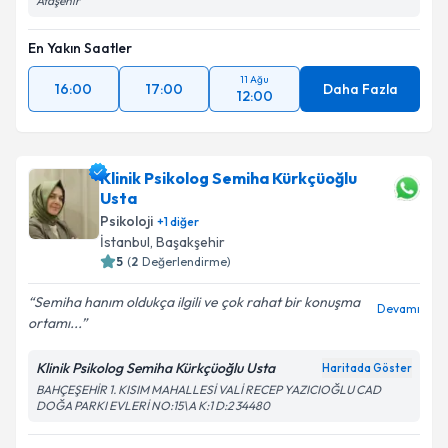
Ataşehir
En Yakın Saatler
11 Ağu
16:00
17:00
Daha Fazla
12:00
Klinik Psikolog Semiha Kürkçüoğlu
Usta
Psikoloji
+
1
diğer
İstanbul
, Başakşehir
5
(
2
Değerlendirme)
Semiha hanım oldukça ilgili ve çok rahat bir konuşma
Devamı
ortamı...
Klinik Psikolog Semiha Kürkçüoğlu Usta
Haritada Göster
BAHÇEŞEHİR 1. KISIM MAHALLESİ VALİ RECEP YAZICIOĞLU CAD
DOĞA PARKI EVLERİ NO:15\A K:1 D:2 34480