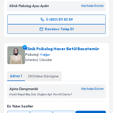
Klinik Psikolog Aysu Aydın
Haritada Göster
0 (850) 811 83 89
Randevu Takvimi Talebi
Randevu Talep Et
Klinik Psikolog Aysu Aydın
için randevu takvimi talebi
oluşturun. Size bu uzmandan randevu almanız için bir
Klinik Psikolog Hacer Betül Basatemür
takvim hazırlandığında e-posta ile bilgilendireceğiz.
Psikoloji
+
1
diğer
E-posta Adresiniz
İstanbul
, Üsküdar
Adres
1
Online Görüşme
Kişisel verilerimin işlenmesine ilişkin
Aydınlatma
Aşina Danışmanlık
Metni
'ni okudum ve kişisel verilerimin belirtilen
Haritada Göster
kapsamda işlenmesini kabul ediyorum.
Kısıklı Reşat Bey Sok. Doğan Apt. No:40 Daire:1
En Yakın Saatler
Takvim Talebini Gönder