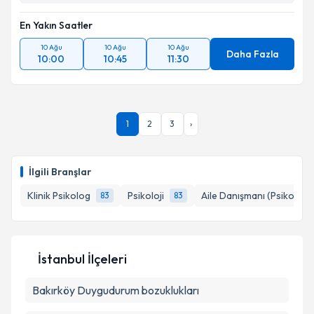
En Yakın Saatler
10 Ağu
10 Ağu
10 Ağu
Daha Fazla
10:00
10:45
11:30
1
2
3
›
İlgili Branşlar
Klinik Psikolog
Psikoloji
Aile Danışmanı (Psikolog)
83
83
İstanbul İlçeleri
Bakırköy
Duygudurum bozuklukları