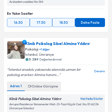
Acıbadem caddesi No:164
En Yakın Saatler
16:30
17:30
18:30
Daha Fazla
Klinik Psikolog Sibel Almina Yıldırır
Psikoloji
+
1
diğer
İstanbul
, Ümraniye
5
(
389
Değerlendirme)
İstanbul anadolu yakasında alanında uzman bir
Devamı
psikolog ararken Almina hanımı...
Adres
1
Online Görüşme
Klinik Psikolog Sibel Almina Yıldırır
Haritada Göster
Avrupa Residence Yamanevler Mah. Dr Fazıl Küçük Cad. No:10 A2/24
Ümraniye/İstanbul