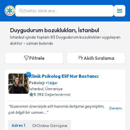
Doktor, klinik ara...
Duygudurum bozuklukları, İstanbul
İstanbul
içinde toplam
83
Duygudurum bozuklukları
uygulayan
doktor - uzman bulundu
Filtrele
Akıllı Sıralama
Klinik Psikolog Elif Nur Bostancı
Psikoloji
+
1
diğer
İstanbul
, Ümraniye
5
(
192
Değerlendirme)
Kuzenimin önerisiyle elit hanımla iletişime geçmiştim,
Devamı
çok bilgili bir uzman...
Adres
1
Online Görüşme