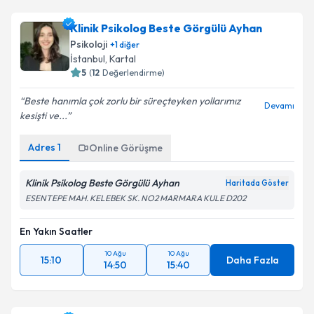
Klinik Psikolog Beste Görgülü Ayhan
Psikoloji
+
1
diğer
İstanbul
, Kartal
5
(
12
Değerlendirme)
Beste hanımla çok zorlu bir süreçteyken yollarımız
Devamı
kesişti ve...
Adres
1
Online Görüşme
Klinik Psikolog Beste Görgülü Ayhan
Haritada Göster
ESENTEPE MAH. KELEBEK SK. NO2 MARMARA KULE D202
En Yakın Saatler
10 Ağu
10 Ağu
15:10
Daha Fazla
14:50
15:40