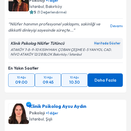
Psikoloji
+
1
diğer
İstanbul
, Bakırköy
5
(
1
Değerlendirme)
Nilüfer hanımın profesyonel yaklaşımı, sakinliği ve
Devamı
dikkatli dinleyişi sayesinde süreçte...
Klinik Psikolog Nilüfer Tütüncü
Haritada Göster
ATAKÖY 7-8-9-10 KISIM MAH. ÇOBAN ÇEŞME E-5 YANYOL CAD.
NİVO ATAKÖY 12/2 B BLOK Bakırköy / İstanbul
En Yakın Saatler
10 Ağu
10 Ağu
10 Ağu
Daha Fazla
09:00
09:45
10:30
Klinik Psikolog Aysu Aydın
Psikoloji
+
1
diğer
İstanbul
, Şişli