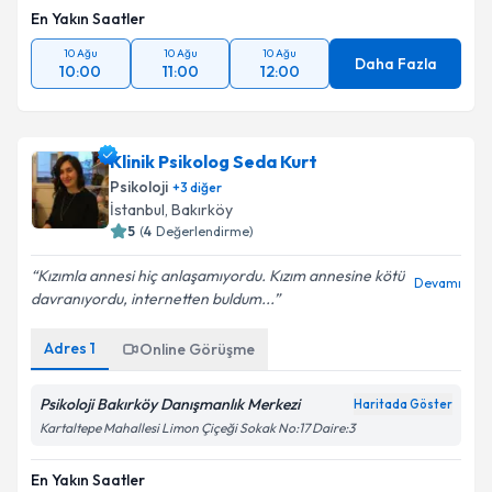
En Yakın Saatler
10 Ağu
10 Ağu
10 Ağu
Daha Fazla
10:00
11:00
12:00
Klinik Psikolog Seda Kurt
Psikoloji
+
3
diğer
İstanbul
, Bakırköy
5
(
4
Değerlendirme)
Kızımla annesi hiç anlaşamıyordu. Kızım annesine kötü
Devamı
davranıyordu, internetten buldum...
Adres
1
Online Görüşme
Psikoloji Bakırköy Danışmanlık Merkezi
Haritada Göster
Kartaltepe Mahallesi Limon Çiçeği Sokak No:17 Daire:3
En Yakın Saatler