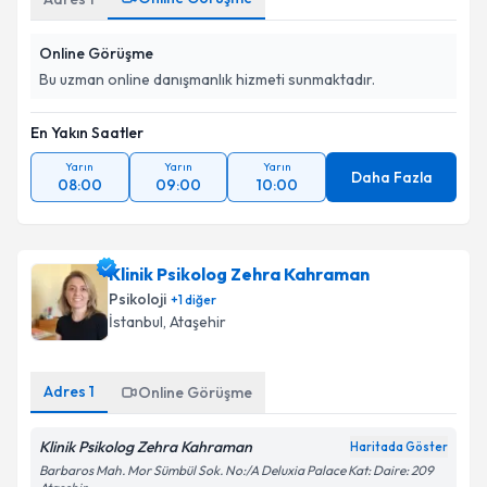
Online Görüşme
Bu uzman online danışmanlık hizmeti sunmaktadır.
En Yakın Saatler
Yarın
Yarın
Yarın
Daha Fazla
08:00
09:00
10:00
Klinik Psikolog Zehra Kahraman
Psikoloji
+
1
diğer
İstanbul
, Ataşehir
Adres
1
Online Görüşme
Klinik Psikolog Zehra Kahraman
Haritada Göster
Barbaros Mah. Mor Sümbül Sok. No:/A Deluxia Palace Kat: Daire: 209