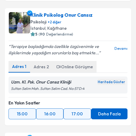
Klinik Psikolog Onur Cansız
Psikoloji
+
2
diğer
İstanbul
, Kağıthane
5
(
90
Değerlendirme)
Terapiye başladığımda özellikle özgüvenimle ve
Devamı
ilişkilerimde yaşadığım sorunlarla baş etmekte...
Adres
1
Adres
2
Online Görüşme
Uzm. Kl. Psk. Onur Cansız Kliniği
Haritada Göster
Sultan Selim Mah. Sultan Selim Cad. No:57 D:4
En Yakın Saatler
15:00
16:00
17:00
Daha Fazla