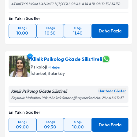
ATAKÖY 9.KISIM HANIMELİ ÇİÇEĞİ SOKAK A 14 A BLOK D:13 / 34158
En Yakın Saatler
10 Ağu
10 Ağu
10 Ağu
Daha Fazla
10:00
10:50
11:40
Klinik Psikolog Gözde Silistireli
Psikoloji
+
1
diğer
İstanbul
, Bakırköy
Klinik Psikolog Gözde Silistireli
Haritada Göster
Zeytinlik Mahallesi Yakut Sokak Sinanoğlu İş Merkezi No: 28 / A K:1 D:31
En Yakın Saatler
10 Ağu
10 Ağu
10 Ağu
Daha Fazla
09:00
09:30
10:00