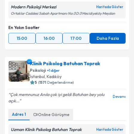
Modern Psikoloji Merkezi
Haritada Göster
Ortaklar Caddesi Sabah Apartmanı No:3 D:3 Mecidiyeköy Meydan
En Yakın Saatler
15:00
16:00
17:00
Daha Fazla
Klinik Psikolog Batuhan Toprak
Psikoloji
+
1
diğer
İstanbul
, Kadıköy
5
(
1571
Değerlendirme)
Çok memnunuz Anıla çok iyi geldi Batuhan bey yolu
Devamı
açık...
Adres
1
Online Görüşme
Uzman Klinik Psikolog Batuhan Toprak
Haritada Göster