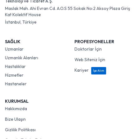
Teknoloji ve Ticaret A.Ş.
Maslak Mah. Ahi Evran Cd. A.O.S 55 Sokak No:2 Aksoy Plaza Giriş
Kat Kolektif House
İstanbul, Türkiye
SAĞLIK
PROFESYONELLER
Uzmanlar
Doktorlar İçin
Uzmanlık Alanları
Web Siteniz İçin
Hastalıklar
Kariyer
İşe Alım
Hizmetler
Hastaneler
KURUMSAL
Hakkımızda
Bize Ulaşın
Gizlilik Politikası