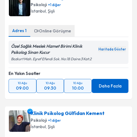
bilgilendireceğiz.
Psikoloji
+
1
diğer
İstanbul
, Şişli
E-posta Adresiniz
Adres
1
Online Görüşme
Özel Sağlık Meslek Hizmet Birimi Klinik
Kişisel verilerimin işlenmesine ilişkin
Aydınlatma
Haritada Göster
Psikolog Sinan Kucur
Metni
'ni okudum ve kişisel verilerimin belirtilen
kapsamda işlenmesini kabul ediyorum.
Bozkurt Mah. Eşref Efendi Sok. No:18 Daire:3 Kat:2
En Yakın Saatler
Takvim Talebini Gönder
10 Ağu
10 Ağu
10 Ağu
Daha Fazla
09:00
09:30
10:00
Klinik Psikolog Gülfidan Kement
Psikoloji
+
1
diğer
İstanbul
, Şişli