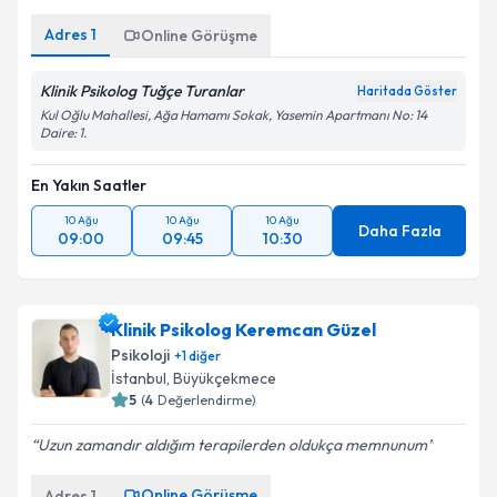
Adres
1
Online Görüşme
Klinik Psikolog Tuğçe Turanlar
Haritada Göster
Kul Oğlu Mahallesi, Ağa Hamamı Sokak, Yasemin Apartmanı No: 14
Daire: 1.
En Yakın Saatler
10 Ağu
10 Ağu
10 Ağu
Daha Fazla
09:00
09:45
10:30
Klinik Psikolog Keremcan Güzel
Psikoloji
+
1
diğer
İstanbul
, Büyükçekmece
5
(
4
Değerlendirme)
Uzun zamandır aldığım terapilerden oldukça memnunum
Online Görüşme
Adres
1