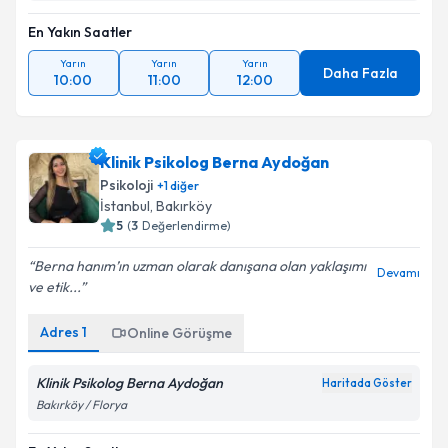
En Yakın Saatler
Yarın
Yarın
Yarın
Daha Fazla
10:00
11:00
12:00
Klinik Psikolog Berna Aydoğan
Psikoloji
+
1
diğer
İstanbul
, Bakırköy
5
(
3
Değerlendirme)
Berna hanım’ın uzman olarak danışana olan yaklaşımı
Devamı
ve etik...
Adres
1
Online Görüşme
Klinik Psikolog Berna Aydoğan
Haritada Göster
Bakırköy / Florya