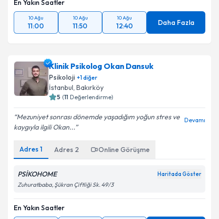
En Yakın Saatler
10 Ağu
10 Ağu
10 Ağu
Daha Fazla
11:00
11:50
12:40
Klinik Psikolog Okan Dansuk
Psikoloji
+
1
diğer
İstanbul
, Bakırköy
5
(
11
Değerlendirme)
Mezuniyet sonrası dönemde yaşadığım yoğun stres ve
Devamı
kaygıyla ilgili Okan...
Adres
1
Adres
2
Online Görüşme
PSİKOHOME
Haritada Göster
Zuhuratbaba, Şükran Çiftliği Sk. 49/3
En Yakın Saatler