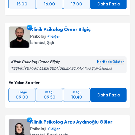
15:00
16:00
17:00
Daha Fazla
Klinik Psikolog Ömer Bilgiç
Psikoloji
+
1
diğer
İstanbul
, Şişli
Klinik Psikolog Ömer Bilgiç
Haritada Göster
TEŞVİKİYE MAHALLESİ SEZAİ SELEK SOKAK 14/5 Şişli/İstanbul
En Yakın Saatler
10 Ağu
10 Ağu
10 Ağu
Daha Fazla
09:00
09:50
10:40
Klinik Psikolog Arzu Aydınoğlu Güler
Psikoloji
+
1
diğer