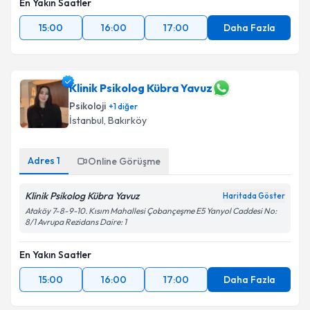
En Yakın Saatler
15:00
16:00
17:00
Daha Fazla
Klinik Psikolog Kübra Yavuz
Psikoloji
+
1
diğer
İstanbul
, Bakırköy
Adres
1
Online Görüşme
Klinik Psikolog Kübra Yavuz
Haritada Göster
Ataköy 7-8-9-10. Kısım Mahallesi Çobançeşme E5 Yanyol Caddesi No:
8/1 Avrupa Rezidans Daire: 1
En Yakın Saatler
15:00
16:00
17:00
Daha Fazla