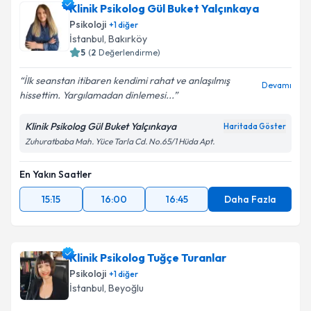
Klinik Psikolog Gül Buket Yalçınkaya
Psikoloji
+
1
diğer
İstanbul
, Bakırköy
5
(
2
Değerlendirme)
İlk seanstan itibaren kendimi rahat ve anlaşılmış
Devamı
hissettim. Yargılamadan dinlemesi...
Klinik Psikolog Gül Buket Yalçınkaya
Haritada Göster
Zuhuratbaba Mah. Yüce Tarla Cd. No.65/1 Hüda Apt.
En Yakın Saatler
15:15
16:00
16:45
Daha Fazla
Klinik Psikolog Tuğçe Turanlar
Psikoloji
+
1
diğer
İstanbul
, Beyoğlu