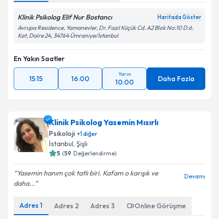
Klinik Psikolog Elif Nur Bostancı
Haritada Göster
Avrupa Residence, Yamanevler, Dr. Fazıl Küçük Cd. A2 Blok No:10 D:6.
Kat, Daire 24, 34764 Ümraniye/İstanbul
En Yakın Saatler
Yarın
15:15
16:00
Daha Fazla
10:00
Klinik Psikolog Yasemin Mısırlı
Psikoloji
+
1
diğer
İstanbul
, Şişli
5
(
59
Değerlendirme)
Yasemin hanım çok tatlı biri. Kafam o karışık ve
Devamı
daha...
Adres
1
Adres
2
Adres
3
Online Görüşme