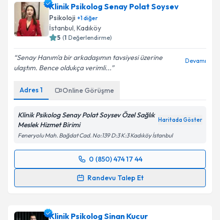
Klinik Psikolog Senay Polat Soysev
Psikoloji
+
1
diğer
İstanbul
, Kadıköy
5
(
1
Değerlendirme)
Senay Hanım'a bir arkadaşımın tavsiyesi üzerine
Devamı
ulaştım. Bence oldukça verimli...
Adres
1
Online Görüşme
Klinik Psikolog Senay Polat Soysev Özel Sağlık
Haritada Göster
Meslek Hizmet Birimi
Feneryolu Mah. Bağdat Cad. No:139 D:3 K:3 Kadıköy İstanbul
0 (850) 474 17 44
Randevu Takvimi Talebi
Randevu Talep Et
Klinik Psikolog Senay Polat Soysev
için randevu
takvimi talebi oluşturun. Size bu uzmandan randevu
Klinik Psikolog Sinan Kucur
almanız için bir takvim hazırlandığında e-posta ile