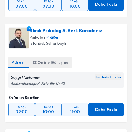
10 Ağu
10 Ağu
10 Ağu
Daha Fazla
09:00
09:30
10:00
Klinik Psikolog S. Berk Karadeniz
Psikoloji
+
1
diğer
İstanbul
, Sultanbeyli
Adres
1
Online Görüşme
Saygı Hastanesi
Haritada Göster
Abdurrahmangazi, Fatih Blv. No:75
En Yakın Saatler
10 Ağu
10 Ağu
10 Ağu
Daha Fazla
09:00
10:00
11:00