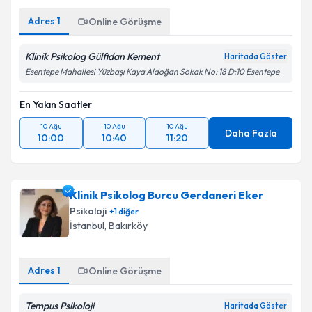
Adres
1
Online Görüşme
Klinik Psikolog Gülfidan Kement
Haritada Göster
Esentepe Mahallesi Yüzbaşı Kaya Aldoğan Sokak No: 18 D:10 Esentepe
En Yakın Saatler
10 Ağu
10 Ağu
10 Ağu
Daha Fazla
10:00
10:40
11:20
Klinik Psikolog Burcu Gerdaneri Eker
Psikoloji
+
1
diğer
İstanbul
, Bakırköy
Adres
1
Online Görüşme
Tempus Psikoloji
Haritada Göster