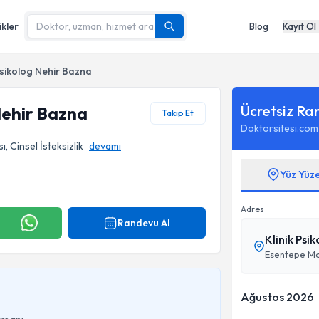
ikler
Blog
Kayıt Ol
Psikolog Nehir Bazna
Ücretsiz Ra
Nehir Bazna
Takip Et
Doktorsitesi.com
ı, Cinsel İsteksizlik
devamı
Yüz Yüz
Adres
Randevu Al
Klinik Psi
Ağustos 2026