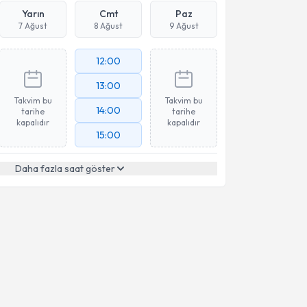
Yarın
Cmt
Paz
7 Ağust
8 Ağust
9 Ağust
12:00
13:00
Takvim bu
Takvim bu
14:00
tarihe
tarihe
kapalıdır
kapalıdır
15:00
Daha fazla saat göster