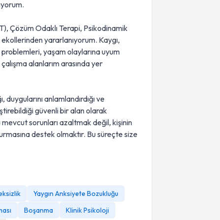
riyorum.
DT), Çözüm Odaklı Terapi, Psikodinamik
pi ekollerinden yararlanıyorum. Kaygı,
şim problemleri, yaşam olaylarına uyum
r çalışma alanlarım arasında yer
ğı, duygularını anlamlandırdığı ve
rebildiği güvenli bir alan olarak
evcut sorunları azaltmak değil, kişinin
ğ kurmasına destek olmaktır. Bu süreçte size
eksizlik
Yaygın Anksiyete Bozukluğu
ması
Boşanma
Klinik Psikoloji