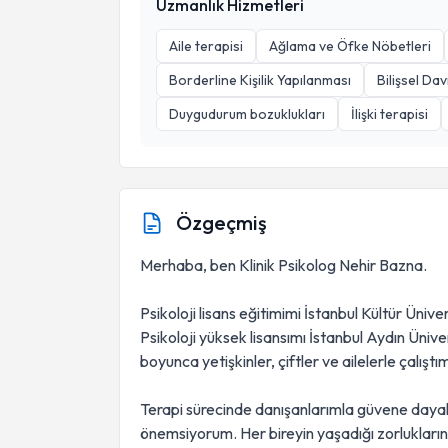
Uzmanlık Hizmetleri
Aile terapisi
Ağlama ve Öfke Nöbetleri
Borderline Kişilik Yapılanması
Bilişsel Da
Duygudurum bozuklukları
İlişki terapisi
Özgeçmiş
Merhaba, ben Klinik Psikolog Nehir Bazna.
Psikoloji lisans eğitimimi İstanbul Kültür Üniv
Psikoloji yüksek lisansımı İstanbul Aydın Ün
boyunca yetişkinler, çiftler ve ailelerle çalıştı
Terapi sürecinde danışanlarımla güvene dayalı
önemsiyorum. Her bireyin yaşadığı zorlukların