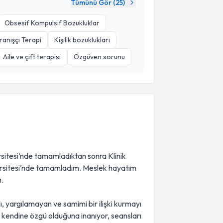
Tümünü Gör (
25
)
Obsesif Kompulsif Bozukluklar
vranışçı Terapi
Kişilik bozuklukları
Aile ve çift terapisi
Özgüven sorunu
ersitesi’nde tamamladıktan sonra Klinik
iversitesi’nde tamamladım. Meslek hayatım
m.
, yargılamayan ve samimi bir ilişki kurmayı
 kendine özgü olduğuna inanıyor, seansları