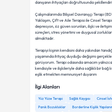
danışanın ihtiyaçları doğrultusunda şekillendi
Çalışmalarımda Bilişsel Davranışçı Terapi (B
Yaklaşım, Çift ve Aile Terapisi ile Cinsel Tera
depresyon, öz güven sorunları, ilişki ve ileti
süreçleri, stres yönetimi ve duygusal zorlukla
almaktadır.
Terapiyi kişinin kendisini daha yakından tanıdı
yaşamında ihtiyaç duyduğu değişimi gerçekleşti
görüyorum. Terapi odasında amacım yalnızca m
kendisiyle ve ilişkileriyle daha sağlıklı bir ba
eşlik etmekten memnuniyet duyarım
İlgi Alanları
Yüz Yüze Terapi
Sağlık Kaygısı
Cinsel İst
Panik Bozukluklar
Borderline Kişilik Yapılan