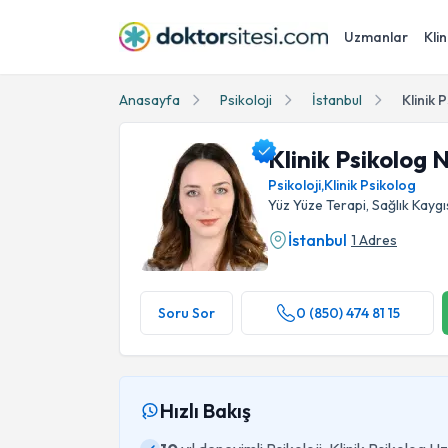
Uzmanlar
Klin
Anasayfa
Psikoloji
İstanbul
Klinik 
Klinik Psikolog 
Psikoloji
,
Klinik Psikolog
Yüz Yüze Terapi, Sağlık Kaygıs
İstanbul
1 Adres
Klinik Psikolog Nehir Bazna Profil Fotoğrafı
Soru Sor
0 (850) 474 81 15
Hızlı Bakış