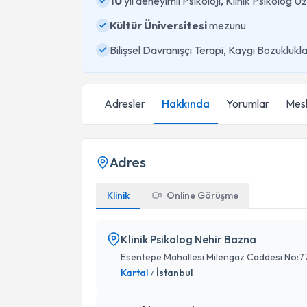
10
yıl deneyimli Psikoloji, Klinik Psikolog 
Kültür Üniversitesi
mezunu
Bilişsel Davranışçı Terapi, Kaygı Bozuklukla
Adresler
Hakkında
Yorumlar
Mesl
Adres
Klinik
Online Görüşme
Klinik Psikolog Nehir Bazna
Esentepe Mahallesi Milengaz Caddesi No:7
Kartal
İstanbul
/