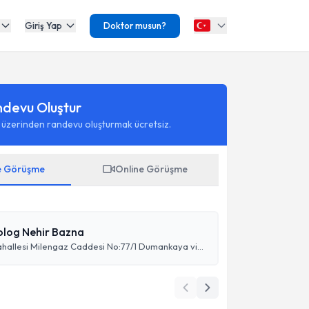
Giriş Yap
Doktor musun?
ndevu Oluştur
 üzerinden randevu oluşturmak ücretsiz.
e Görüşme
Online Görüşme
kolog Nehir Bazna
Esentepe Mahallesi Milengaz Caddesi No:77/1 Dumankaya vizyon A1/45