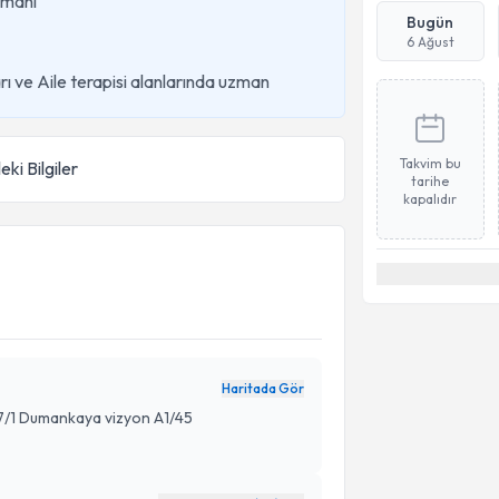
Uzmanı
Bugün
6 Ağust
rı ve Aile terapisi alanlarında uzman
Takvim bu
eki Bilgiler
tarihe
kapalıdır
Haritada Gör
7/1 Dumankaya vizyon A1/45