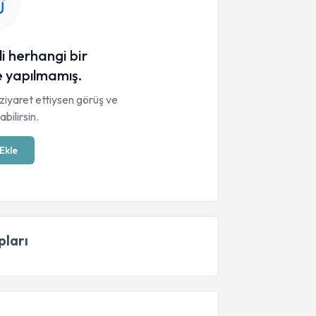
li herhangi bir
 yapılmamış.
ziyaret ettiysen görüş ve
bilirsin.
Ekle
ları