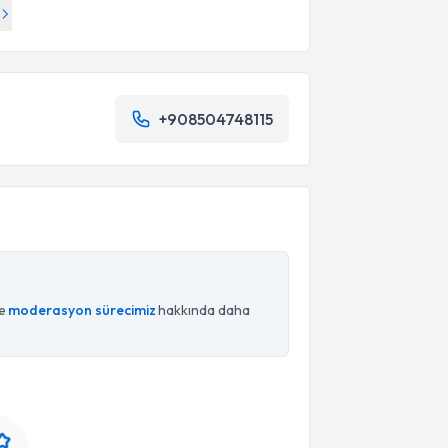
+908504748115
ce
moderasyon sürecimiz
hakkında daha