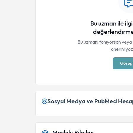
Bu uzman ile ilgi
değerlendirme
Bu uzmanı tanıyorsan veya 
önerini yaza
Görüş 
Sosyal Medya ve PubMed Hesap
Mesleki Bilgiler