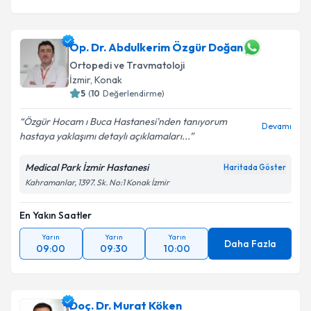
Op. Dr. Abdulkerim Özgür Doğan
Ortopedi ve Travmatoloji
İzmir
,
Konak
5
(
10
Değerlendirme)
Özgür Hocam ı Buca Hastanesi'nden tanıyorum
Devamı
hastaya yaklaşımı detaylı açıklamaları...
Medical Park İzmir Hastanesi
Haritada Göster
Kahramanlar, 1397. Sk. No:1 Konak İzmir
En Yakın Saatler
Yarın
Yarın
Yarın
Daha Fazla
09:00
09:30
10:00
Doç. Dr. Murat Köken