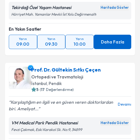
Tekirdağ Özel Yaşam Hastanesi
Haritada Göster
Hürriyet Mah. Yamanlar Mevkii İst.Yolu Değirmenaltı
En Yakın Saatler
Yarın
Yarın
Yarın
Daha Fazla
09:00
09:30
10:00
Prof. Dr. Gültekin Sıtkı Çeçen
Ortopedi ve Travmatoloji
İstanbul
,
Pendik
5
(
17
Değerlendirme)
Karşılaştığım en ilgili ve en güven veren doktorlardan
Devamı
biri. Ameliyat...
VM Medical Park Pendik Hastanesi
Haritada Göster
Fevzi Çakmak, Eski Karakol Sk. No:9, 34899