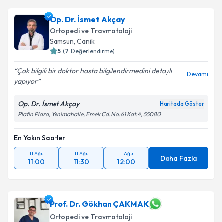
Op. Dr. İsmet Akçay
Ortopedi ve Travmatoloji
Samsun
,
Canik
5
(
7
Değerlendirme)
Çok bilgili bir doktor hasta bilgilendirmedini detaylı
Devamı
yapıyor
Op. Dr. İsmet Akçay
Haritada Göster
Platin Plaza, Yenimahalle, Emek Cd. No:61 Kat:4, 55080
En Yakın Saatler
11 Ağu
11 Ağu
11 Ağu
Daha Fazla
11:00
11:30
12:00
Prof. Dr. Gökhan ÇAKMAK
Ortopedi ve Travmatoloji