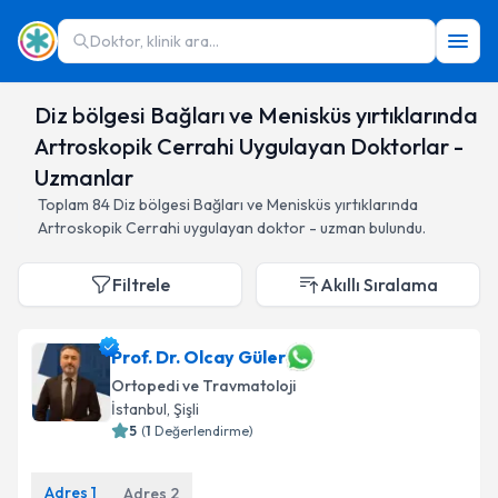
Doktor, klinik ara...
Diz bölgesi Bağları ve Menisküs yırtıklarında
Artroskopik Cerrahi Uygulayan Doktorlar -
Uzmanlar
Toplam
84
Diz bölgesi Bağları ve Menisküs yırtıklarında
Artroskopik Cerrahi
uygulayan doktor - uzman bulundu.
Filtrele
Akıllı Sıralama
Prof. Dr. Olcay Güler
Ortopedi ve Travmatoloji
İstanbul
,
Şişli
5
(
1
Değerlendirme)
Adres
1
Adres
2