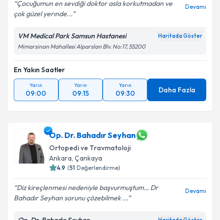
Çocuğumun en sevdiği doktor asla korkutmadan ve
Devamı
çok güzel yerınde...
VM Medical Park Samsun Hastanesi
Haritada Göster
Mimarsinan Mahallesi Alparslan Blv. No:17, 55200
En Yakın Saatler
Yarın
Yarın
Yarın
Daha Fazla
09:00
09:15
09:30
Op. Dr. Bahadır Seyhan
Ortopedi ve Travmatoloji
Ankara
,
Çankaya
4.9
(
51
Değerlendirme)
Diz kireçlenmesi nedeniyle başvurmuştum… Dr
Devamı
Bahadır Seyhan sorunu çözebilmek ...