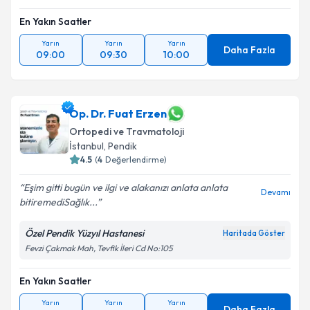
En Yakın Saatler
Yarın
Yarın
Yarın
Daha Fazla
09:00
09:30
10:00
Op. Dr. Fuat Erzen
Ortopedi ve Travmatoloji
İstanbul
,
Pendik
4.5
(
4
Değerlendirme)
Eşim gitti bugün ve ilgi ve alakanızı anlata anlata
Devamı
bitiremediSağlık...
Özel Pendik Yüzyıl Hastanesi
Haritada Göster
Fevzi Çakmak Mah, Tevfik İleri Cd No:105
En Yakın Saatler
Yarın
Yarın
Yarın
Daha Fazla