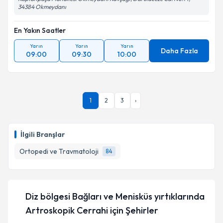
34384 Okmeydanı
En Yakın Saatler
Yarın
Yarın
Yarın
Daha Fazla
09:00
09:30
10:00
1
2
3
›
İlgili Branşlar
Ortopedi ve Travmatoloji
84
Diz bölgesi Bağları ve Menisküs yırtıklarında
Artroskopik Cerrahi
için Şehirler