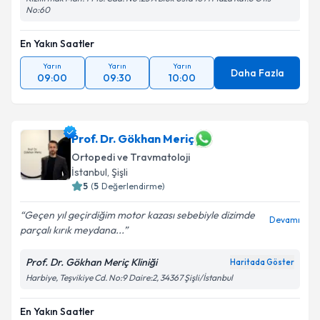
No:60
En Yakın Saatler
Yarın
Yarın
Yarın
Daha Fazla
09:00
09:30
10:00
Prof. Dr. Gökhan Meriç
Ortopedi ve Travmatoloji
İstanbul
,
Şişli
5
(
5
Değerlendirme)
Geçen yıl geçirdiğim motor kazası sebebiyle dizimde
Devamı
parçalı kırık meydana...
Prof. Dr. Gökhan Meriç Kliniği
Haritada Göster
Harbiye, Teşvikiye Cd. No:9 Daire:2, 34367 Şişli/İstanbul
En Yakın Saatler