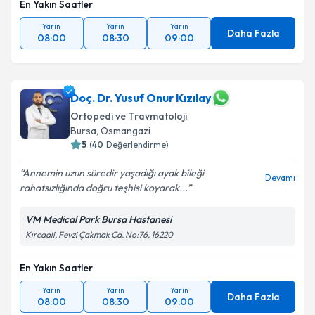
En Yakın Saatler
Yarın
Yarın
Yarın
Daha Fazla
08:00
08:30
09:00
Doç. Dr. Yusuf Onur Kızılay
Ortopedi ve Travmatoloji
Bursa
,
Osmangazi
5
(
40
Değerlendirme)
Annemin uzun süredir yaşadığı ayak bileği
Devamı
rahatsızlığında doğru teşhisi koyarak...
VM Medical Park Bursa Hastanesi
Kırcaali, Fevzi Çakmak Cd. No:76, 16220
En Yakın Saatler
Yarın
Yarın
Yarın
Daha Fazla
08:00
08:30
09:00