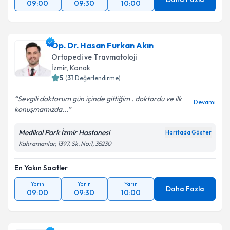
09:00
09:30
10:00
Op. Dr. Hasan Furkan Akın
Ortopedi ve Travmatoloji
İzmir
,
Konak
5
(
31
Değerlendirme)
Sevgili doktorum gün içinde gittiğim . doktordu ve ilk
Devamı
konuşmamızda...
Medikal Park İzmir Hastanesi
Haritada Göster
Kahramanlar, 1397. Sk. No:1, 35230
En Yakın Saatler
Yarın
Yarın
Yarın
Daha Fazla
09:00
09:30
10:00