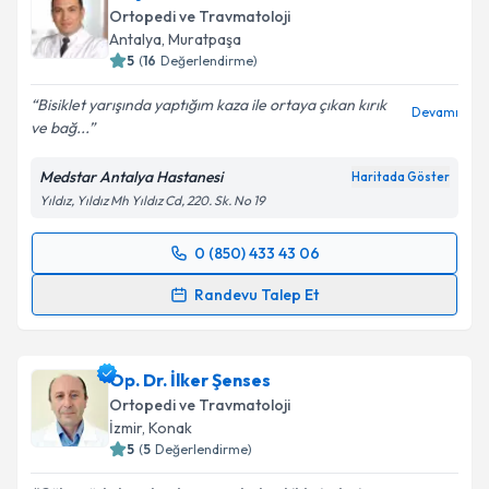
Ortopedi ve Travmatoloji
Antalya
,
Muratpaşa
5
(
16
Değerlendirme)
Bisiklet yarışında yaptığım kaza ile ortaya çıkan kırık
Devamı
ve bağ...
Medstar Antalya Hastanesi
Haritada Göster
Yıldız, Yıldız Mh Yıldız Cd, 220. Sk. No 19
0 (850) 433 43 06
Randevu Takvimi Talebi
Randevu Talep Et
Doç. Dr. Murat Köken
için randevu takvimi talebi
oluşturun. Size bu uzmandan randevu almanız için bir
Op. Dr. İlker Şenses
takvim hazırlandığında e-posta ile bilgilendireceğiz.
Ortopedi ve Travmatoloji
E-posta Adresiniz
İzmir
,
Konak
5
(
5
Değerlendirme)