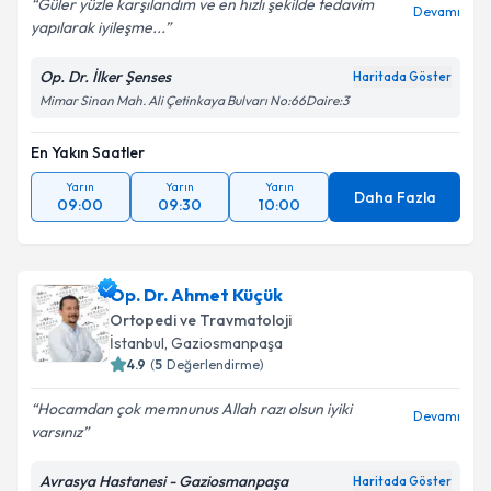
Güler yüzle karşılandım ve en hızlı şekilde tedavim
Devamı
yapılarak iyileşme...
Kişisel verilerimin işlenmesine ilişkin
Aydınlatma
Metni
'ni okudum ve kişisel verilerimin belirtilen
Op. Dr. İlker Şenses
Haritada Göster
kapsamda işlenmesini kabul ediyorum.
Mimar Sinan Mah. Ali Çetinkaya Bulvarı No:66Daire:3
En Yakın Saatler
Takvim Talebini Gönder
Yarın
Yarın
Yarın
Daha Fazla
09:00
09:30
10:00
Op. Dr. Ahmet Küçük
Ortopedi ve Travmatoloji
İstanbul
,
Gaziosmanpaşa
4.9
(
5
Değerlendirme)
Hocamdan çok memnunus Allah razı olsun iyiki
Devamı
varsınız
Avrasya Hastanesi - Gaziosmanpaşa
Haritada Göster