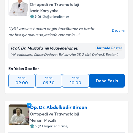
Ortopedi ve Travmatoloji
İzmir
,
Karşıyaka
5
(
6
Değerlendirme)
Iyiki varsınız hocam engin tecrübeniz ve hasta
Devamı
motivasyonunuz sayesinde annemin...
Prof. Dr. Mustafa Yel Muayenehanesi
Haritada Göster
Yalı Mahallesi, Caher Dudayev Bulvarı No: 93, 2. Kat, Daire: 3, Bostanlı
En Yakın Saatler
Yarın
Yarın
Yarın
Daha Fazla
09:00
09:30
10:00
Op. Dr. Abdulkadir Bircan
Ortopedi ve Travmatoloji
Mersin
,
Mezitli
5
(
2
Değerlendirme)