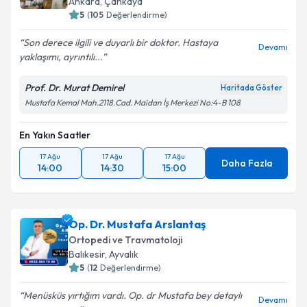
Ankara
,
Çankaya
5
(
105
Değerlendirme)
Son derece ilgili ve duyarlı bir doktor. Hastaya
Devamı
yaklaşımı, ayrıntılı...
Prof. Dr. Murat Demirel
Haritada Göster
Mustafa Kemal Mah.2118.Cad. Maidan İş Merkezi No:4-B 108
En Yakın Saatler
17 Ağu
17 Ağu
17 Ağu
Daha Fazla
14:00
14:30
15:00
Op. Dr. Mustafa Arslantaş
Ortopedi ve Travmatoloji
Balıkesir
,
Ayvalık
5
(
12
Değerlendirme)
Menüsküs yırtığım vardı. Op. dr Mustafa bey detaylı
Devamı