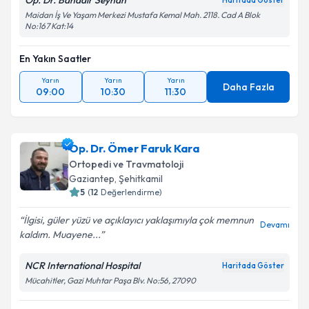
Op. Dr. Bahadır Seyhan
Haritada Göster
Maidan İş Ve Yaşam Merkezi Mustafa Kemal Mah. 2118. Cad A Blok
No:167 Kat:14
En Yakın Saatler
Yarın
Yarın
Yarın
Daha Fazla
09:00
10:30
11:30
Op. Dr. Ömer Faruk Kara
Ortopedi ve Travmatoloji
Gaziantep
,
Şehitkamil
5
(
12
Değerlendirme)
İlgisi, güler yüzü ve açıklayıcı yaklaşımıyla çok memnun
Devamı
kaldım. Muayene...
NCR International Hospital
Haritada Göster
Mücahitler, Gazi Muhtar Paşa Blv. No:56, 27090