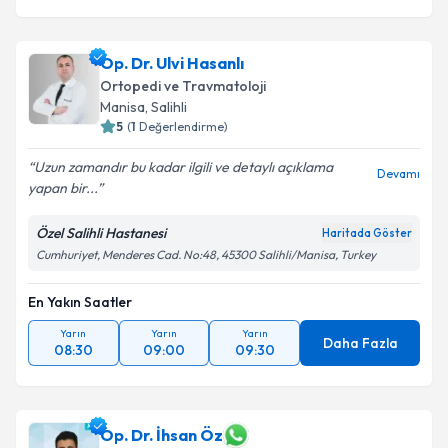
Op. Dr. Ulvi Hasanlı
Ortopedi ve Travmatoloji
Manisa
,
Salihli
5
(
1
Değerlendirme)
Uzun zamandır bu kadar ilgili ve detaylı açıklama
Devamı
yapan bir...
Özel Salihli Hastanesi
Haritada Göster
Cumhuriyet, Menderes Cad. No:48, 45300 Salihli/Manisa, Turkey
En Yakın Saatler
Yarın
Yarın
Yarın
Daha Fazla
08:30
09:00
09:30
Op. Dr. İhsan Öz