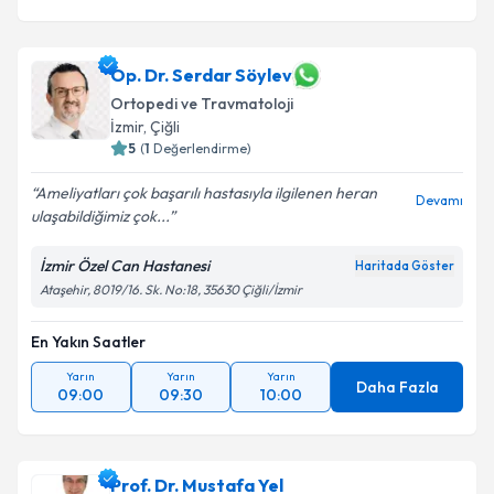
Op. Dr. Serdar Söylev
Ortopedi ve Travmatoloji
İzmir
,
Çiğli
5
(
1
Değerlendirme)
Ameliyatları çok başarılı hastasıyla ilgilenen heran
Devamı
ulaşabildiğimiz çok...
İzmir Özel Can Hastanesi
Haritada Göster
Ataşehir, 8019/16. Sk. No:18, 35630 Çiğli/İzmir
En Yakın Saatler
Yarın
Yarın
Yarın
Daha Fazla
09:00
09:30
10:00
Prof. Dr. Mustafa Yel