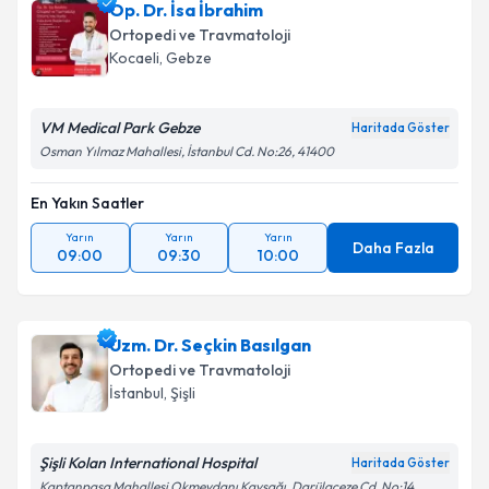
Op. Dr. İsa İbrahim
Ortopedi ve Travmatoloji
Kocaeli
,
Gebze
VM Medical Park Gebze
Haritada Göster
Osman Yılmaz Mahallesi, İstanbul Cd. No:26, 41400
En Yakın Saatler
Yarın
Yarın
Yarın
Daha Fazla
09:00
09:30
10:00
Uzm. Dr. Seçkin Basılgan
Ortopedi ve Travmatoloji
İstanbul
,
Şişli
Şişli Kolan International Hospital
Haritada Göster
Kaptanpaşa Mahallesi Okmeydanı Kavşağı, Darülaceze Cd. No:14,