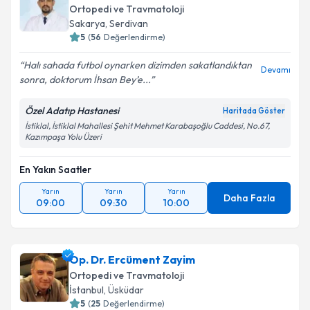
Ortopedi ve Travmatoloji
Sakarya
,
Serdivan
5
(
56
Değerlendirme)
Halı sahada futbol oynarken dizimden sakatlandıktan
Devamı
sonra, doktorum İhsan Bey’e...
Özel Adatıp Hastanesi
Haritada Göster
İstiklal, İstiklal Mahallesi Şehit Mehmet Karabaşoğlu Caddesi, No.67,
Kazımpaşa Yolu Üzeri
En Yakın Saatler
Yarın
Yarın
Yarın
Daha Fazla
09:00
09:30
10:00
Op. Dr. Ercüment Zayim
Ortopedi ve Travmatoloji
İstanbul
,
Üsküdar
5
(
25
Değerlendirme)