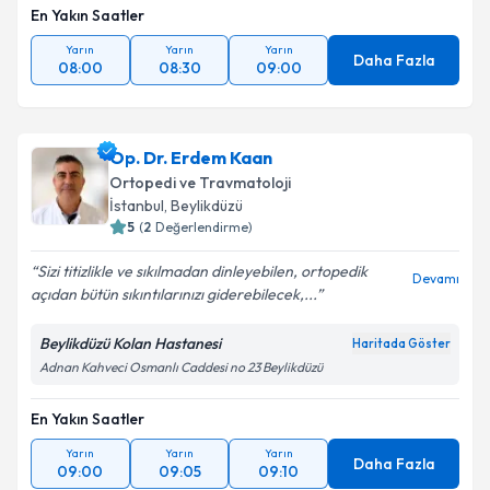
En Yakın Saatler
Yarın
Yarın
Yarın
Daha Fazla
08:00
08:30
09:00
Op. Dr. Erdem Kaan
Ortopedi ve Travmatoloji
İstanbul
,
Beylikdüzü
5
(
2
Değerlendirme)
Sizi titizlikle ve sıkılmadan dinleyebilen, ortopedik
Devamı
açıdan bütün sıkıntılarınızı giderebilecek,...
Beylikdüzü Kolan Hastanesi
Haritada Göster
Adnan Kahveci Osmanlı Caddesi no 23 Beylikdüzü
En Yakın Saatler
Yarın
Yarın
Yarın
Daha Fazla
09:00
09:05
09:10