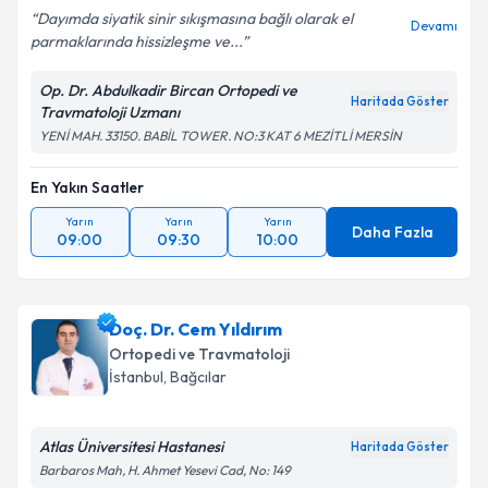
Dayımda siyatik sinir sıkışmasına bağlı olarak el
Devamı
parmaklarında hissizleşme ve...
Op. Dr. Abdulkadir Bircan Ortopedi ve
Haritada Göster
Travmatoloji Uzmanı
YENİ MAH. 33150. BABİL TOWER. NO:3 KAT 6 MEZİTLİ MERSİN
En Yakın Saatler
Yarın
Yarın
Yarın
Daha Fazla
09:00
09:30
10:00
Doç. Dr. Cem Yıldırım
Ortopedi ve Travmatoloji
İstanbul
,
Bağcılar
Atlas Üniversitesi Hastanesi
Haritada Göster
Barbaros Mah, H. Ahmet Yesevi Cad, No: 149