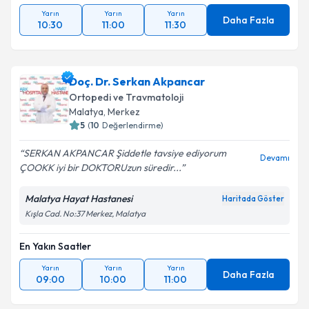
Yarın
Yarın
Yarın
Daha Fazla
10:30
11:00
11:30
Doç. Dr. Serkan Akpancar
Ortopedi ve Travmatoloji
Malatya
,
Merkez
5
(
10
Değerlendirme)
SERKAN AKPANCAR Şiddetle tavsiye ediyorum
Devamı
ÇOOKK iyi bir DOKTORUzun süredir...
Malatya Hayat Hastanesi
Haritada Göster
Kışla Cad. No:37 Merkez, Malatya
En Yakın Saatler
Yarın
Yarın
Yarın
Daha Fazla
09:00
10:00
11:00