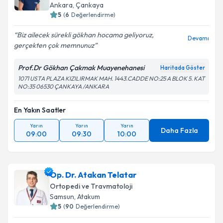
Ankara
,
Çankaya
5
(
6
Değerlendirme)
Biz ailecek sürekli gökhan hocama geliyoruz,
Devamı
gerçekten çok memnunuz
Prof.Dr Gökhan Çakmak Muayenehanesi
Haritada Göster
1071 USTA PLAZA KIZILIRMAK MAH. 1443.CADDE NO:25 A BLOK 5. KAT
NO:35 06530 ÇANKAYA /ANKARA
En Yakın Saatler
Yarın
Yarın
Yarın
Daha Fazla
09:00
09:30
10:00
Op. Dr. Atakan Telatar
Ortopedi ve Travmatoloji
Samsun
,
Atakum
5
(
90
Değerlendirme)