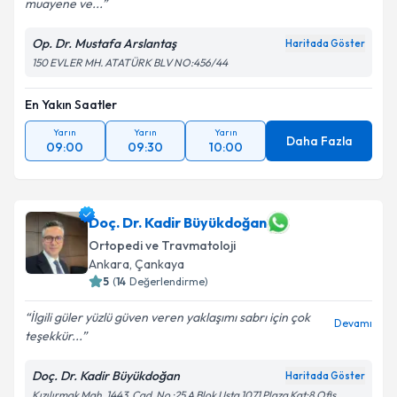
muayene ve...
Op. Dr. Mustafa Arslantaş
Haritada Göster
150 EVLER MH. ATATÜRK BLV NO:456/44
En Yakın Saatler
Yarın
Yarın
Yarın
Daha Fazla
09:00
09:30
10:00
Doç. Dr. Kadir Büyükdoğan
Ortopedi ve Travmatoloji
Ankara
,
Çankaya
5
(
14
Değerlendirme)
İlgili güler yüzlü güven veren yaklaşımı sabrı için çok
Devamı
teşekkür...
Doç. Dr. Kadir Büyükdoğan
Haritada Göster
Kızılırmak Mah. 1443. Cad. No :25 A Blok Usta 1071 Plaza Kat:8 Ofis