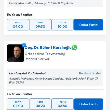
Fevzi Çakmak Mh., Hekimsuyu Cd. 26/34 Küçükköy
En Yakın Saatler
Yarın
Yarın
Yarın
Daha Fazla
09:00
09:30
10:00
Doç. Dr. Bülent Karslıoğlu
Ortopedi ve Travmatoloji
İstanbul
,
Sarıyer
Liv Hospital Vadistanbul
Haritada Göster
Ayazağa Mahallesi, Kemerburgaz Caddesi, Vadistanbul Park Etabı, 7F
Blok, 34396
En Yakın Saatler
Yarın
Yarın
Yarın
Daha Fazla
08:00
08:20
08:40