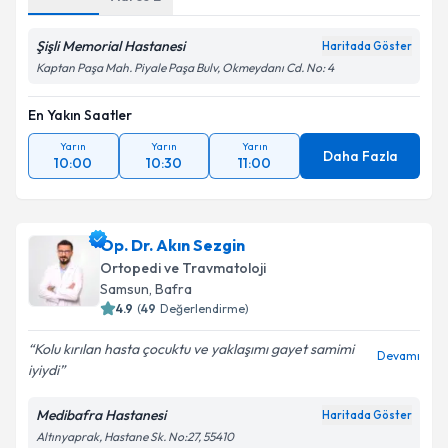
Şişli Memorial Hastanesi
Haritada Göster
Kaptan Paşa Mah. Piyale Paşa Bulv, Okmeydanı Cd. No: 4
En Yakın Saatler
Yarın
Yarın
Yarın
Daha Fazla
10:00
10:30
11:00
Op. Dr. Akın Sezgin
Ortopedi ve Travmatoloji
Samsun
,
Bafra
4.9
(
49
Değerlendirme)
Kolu kırılan hasta çocuktu ve yaklaşımı gayet samimi
Devamı
iyiydi
Medibafra Hastanesi
Haritada Göster
Altınyaprak, Hastane Sk. No:27, 55410