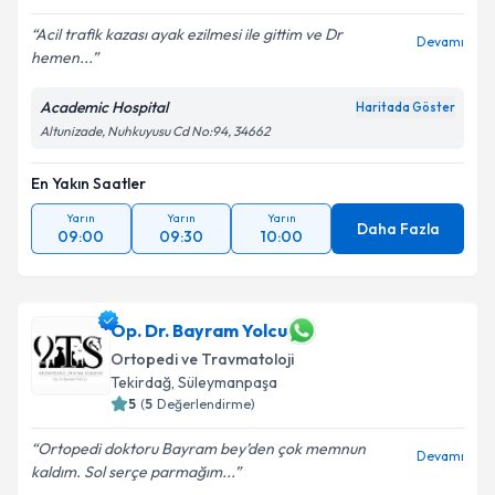
Acil trafik kazası ayak ezilmesi ile gittim ve Dr
Devamı
hemen...
Academic Hospital
Haritada Göster
Altunizade, Nuhkuyusu Cd No:94, 34662
En Yakın Saatler
Yarın
Yarın
Yarın
Daha Fazla
09:00
09:30
10:00
Op. Dr. Bayram Yolcu
Ortopedi ve Travmatoloji
Tekirdağ
,
Süleymanpaşa
5
(
5
Değerlendirme)
Ortopedi doktoru Bayram bey’den çok memnun
Devamı
kaldım. Sol serçe parmağım...