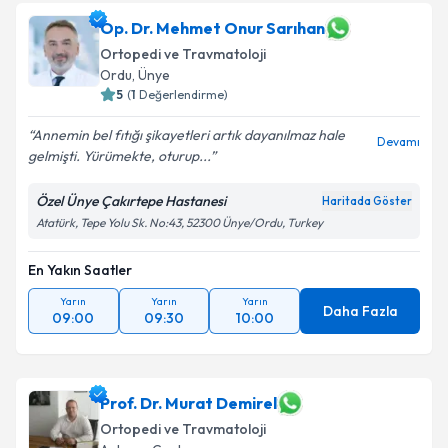
Op. Dr. Mehmet Onur Sarıhan
Ortopedi ve Travmatoloji
Ordu
,
Ünye
5
(
1
Değerlendirme)
Annemin bel fıtığı şikayetleri artık dayanılmaz hale
Devamı
gelmişti. Yürümekte, oturup...
Özel Ünye Çakırtepe Hastanesi
Haritada Göster
Atatürk, Tepe Yolu Sk. No:43, 52300 Ünye/Ordu, Turkey
En Yakın Saatler
Yarın
Yarın
Yarın
Daha Fazla
09:00
09:30
10:00
Prof. Dr. Murat Demirel
Ortopedi ve Travmatoloji