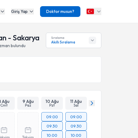
Giriş Yap
Doktor musun?
van - Sakarya
Sıralama
Akıllı Sıralama
uzman bulundu
8 Ağu
9 Ağu
10 Ağu
11 Ağu
Cmt
Paz
Pzt
Sal
09:00
09:00
09:30
09:30
10:00
10:00
Takvim
Takvim