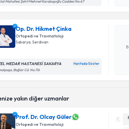
işlenm
iklal Mahallesi Şehit Mehmet Karabaşoğlu Caddesi No:67
Op. Dr. H
Size bu uzm
Op. Dr. Hikmet Çinka
hazırlandığ
Ortopedi ve Travmatoloji
E-posta Ad
Sakarya
, Serdivan
B
EL MEDAR HASTANESİ SAKARYA
Haritada Göster
Kişisel
alpaşa, Bağlar Cd. No:116
okudum
işlenm
enize yakın diğer uzmanlar
Prof. Dr. Olcay Güler
Ortopedi ve Travmatoloji