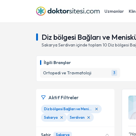
Uzmanlar
Klin
Diz bölgesi Bağları ve Menisk
Sakarya
Serdivan
içinde toplam
10
Diz bölgesi Ba
İlgili Branşlar
Ortopedi ve Travmatoloji
3
Aktif Filtreler
Diz bölgesi Bağları ve Menisküs yırtıklarında Artroskopik Cerrahi
Sakarya
Serdivan
Hal
Şehir
Sakarya