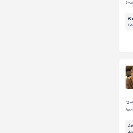
kırı
Pr
Har
Aci
hem
Ac
Alt