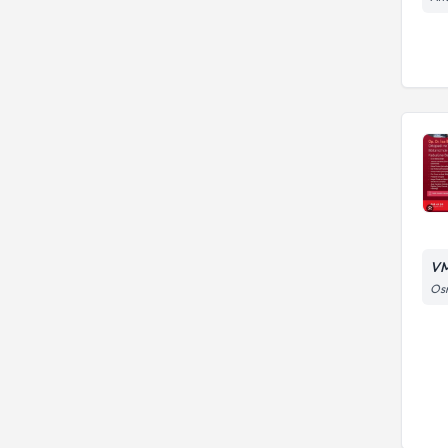
VM
Osm