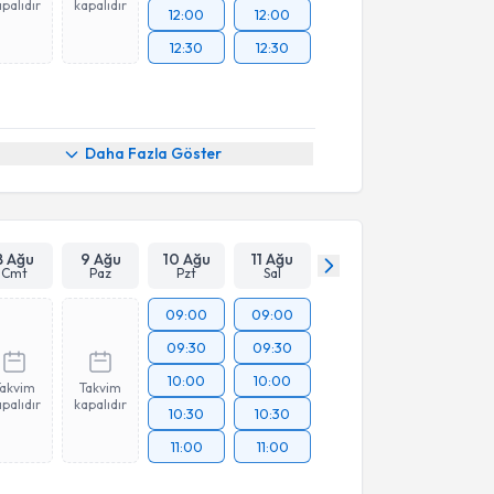
palıdır
kapalıdır
12:00
12:00
12:30
12:30
Daha Fazla Göster
8 Ağu
9 Ağu
10 Ağu
11 Ağu
Cmt
Paz
Pzt
Sal
09:00
09:00
09:30
09:30
10:00
10:00
Takvim
Takvim
palıdır
kapalıdır
10:30
10:30
11:00
11:00