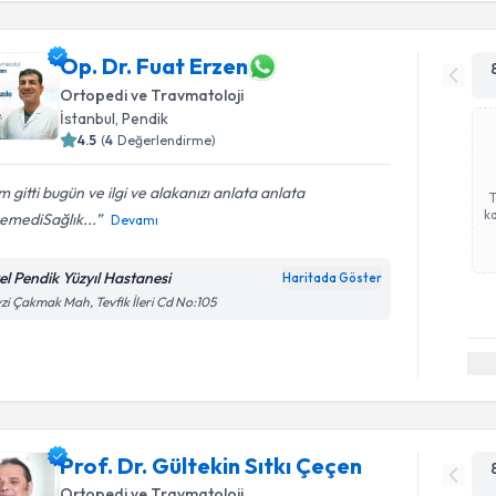
Op. Dr. Fuat Erzen
Ortopedi ve Travmatoloji
İstanbul
, Pendik
4.5
(
4
Değerlendirme)
m gitti bugün ve ilgi ve alakanızı anlata anlata
ka
remediSağlık...
Devamı
el Pendik Yüzyıl Hastanesi
Haritada Göster
zi Çakmak Mah, Tevfik İleri Cd No:105
Prof. Dr. Gültekin Sıtkı Çeçen
Ortopedi ve Travmatoloji