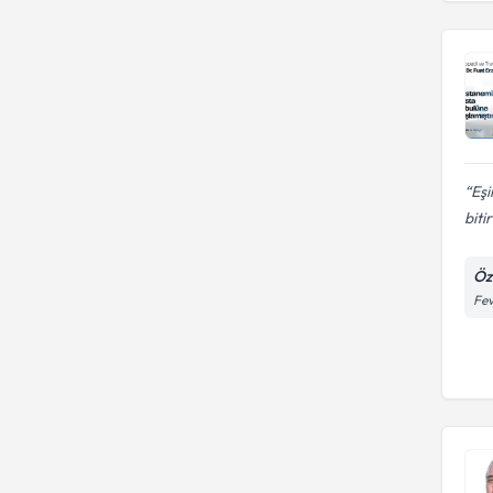
Eşi
biti
Öz
Fev