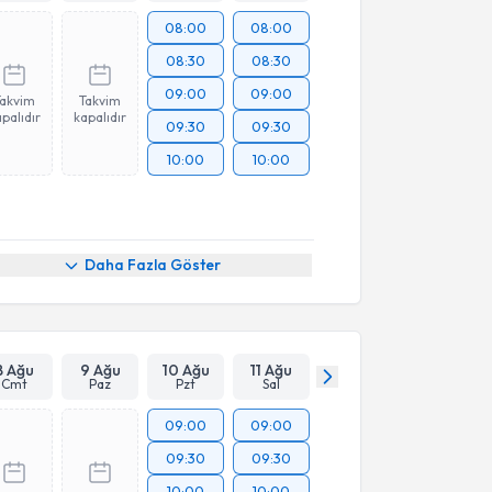
08:00
08:00
08:30
08:30
09:00
09:00
Takvim
Takvim
palıdır
kapalıdır
09:30
09:30
10:00
10:00
Daha Fazla Göster
8 Ağu
9 Ağu
10 Ağu
11 Ağu
Cmt
Paz
Pzt
Sal
09:00
09:00
09:30
09:30
10:00
10:00