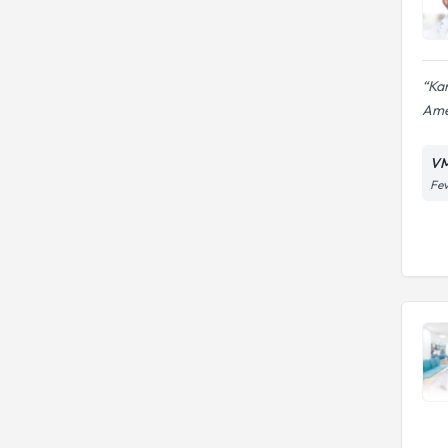
Kar
Amel
VM
Fev