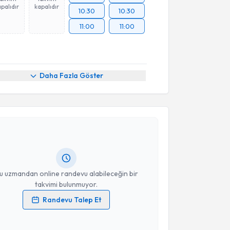
palıdır
kapalıdır
10:30
10:30
11:00
11:00
Daha Fazla Göster
akvimi Talebi
zgür Çiçekli
için randevu takvimi talebi oluşturun.
andan randevu almanız için bir takvim
ında e-posta ile bilgilendireceğiz.
resiniz
u uzmandan online randevu alabileceğin bir
takvimi bulunmuyor.
Randevu Talep Et
 verilerimin işlenmesine ilişkin
Aydınlatma Metni
'ni
 ve kişisel verilerimin belirtilen kapsamda
akvimi Talebi