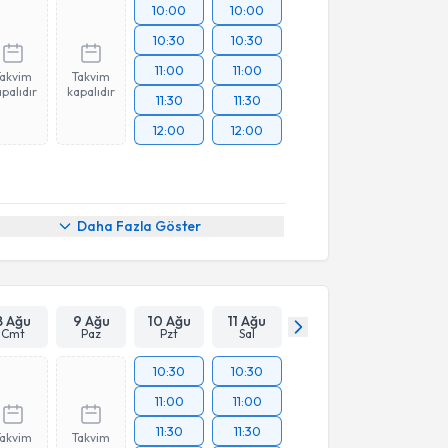
10:00
10:00
10:30
10:30
11:00
11:00
Takvim
Takvim
palıdır
kapalıdır
11:30
11:30
12:00
12:00
Daha Fazla Göster
8 Ağu
9 Ağu
10 Ağu
11 Ağu
Cmt
Paz
Pzt
Sal
10:30
10:30
11:00
11:00
11:30
11:30
Takvim
Takvim