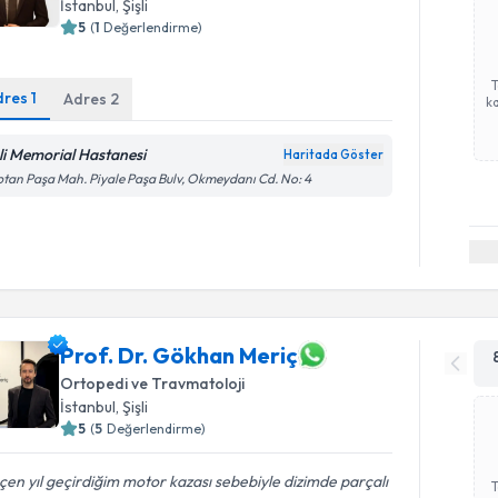
İstanbul
, Şişli
5
(
1
Değerlendirme)
dres
1
Adres
2
ka
şli Memorial Hastanesi
Haritada Göster
tan Paşa Mah. Piyale Paşa Bulv, Okmeydanı Cd. No: 4
Prof. Dr. Gökhan Meriç
Ortopedi ve Travmatoloji
İstanbul
, Şişli
5
(
5
Değerlendirme)
en yıl geçirdiğim motor kazası sebebiyle dizimde parçalı