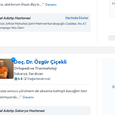
ka
a, doktorum İhsan Bey’e...
Devamı
el Adatıp Hastanesi
Haritada Göster
iklal, İstiklal Mahallesi Şehit Mehmet Karabaşoğlu Caddesi, No.67,
ımpaşa Yolu Üzeri
Randevu T
Doç. Dr. Ö
Doç. Dr. Özgür Çiçekli
Size bu uzm
Ortopedi ve Travmatoloji
hazırlandığ
Sakarya
, Serdivan
4.8
(
2
Değerlendirme)
E-posta Ad
B
 kaza sonucu yürümem de aksama kalmıştı bacağım tam
anmıyordu...
Devamı
Kişisel
okudum
el Adatıp Sakarya Hastanesi
Randevu T