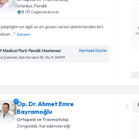
İstanbul
, Pendik
5
(
17
Değerlendirme)
şılaştığım en ilgili ve en güven veren doktorlardan biri.
ka
iyat...
Devamı
 Medical Park Pendik Hastanesi
Haritada Göster
zi Çakmak, Eski Karakol Sk. No:9, 34899
Op. Dr. Ahmet Emre
Bayramoğlu
Ortopedi ve Travmatoloji
Zonguldak
, Karadenizereğli