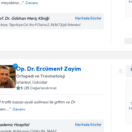
ka
k meydana...
Devamı
of. Dr. Gökhan Meriç Kliniği
Haritada Göster
biye, Teşvikiye Cd. No:9 Daire:2, 34367 Şişli/İstanbul
Op. Dr. Ercüment Zayim
Ortopedi ve Travmatoloji
İstanbul
, Üsküdar
5
(
25
Değerlendirme)
l trafik kazası ayak ezilmesi ile gittim ve Dr
ka
en...
Devamı
ademic Hospital
Haritada Göster
unizade, Nuhkuyusu Cd No:94, 34662