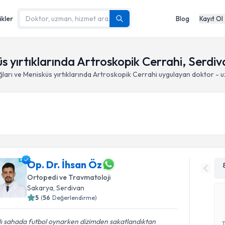
ikler
Blog
Kayıt Ol
üs yırtıklarında Artroskopik Cerrahi, Serdi
ğları ve Menisküs yırtıklarında Artroskopik Cerrahi
uygulayan doktor - 
Op. Dr. İhsan Öz
Ortopedi ve Travmatoloji
Sakarya
, Serdivan
5
(
56
Değerlendirme)
ı sahada futbol oynarken dizimden sakatlandıktan