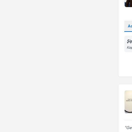
A
Şi
Kap
Geç