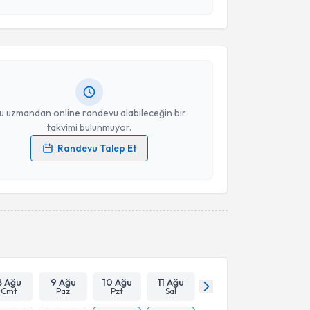
esini kabul ediyorum.
ikmet Çinka
için randevu takvimi talebi oluşturun.
Takvim Talebini Gönder
andan randevu almanız için bir takvim
ında e-posta ile bilgilendireceğiz.
resiniz
u uzmandan online randevu alabileceğin bir
takvimi bulunmuyor.
Randevu Talep Et
 verilerimin işlenmesine ilişkin
Aydınlatma Metni
'ni
 ve kişisel verilerimin belirtilen kapsamda
esini kabul ediyorum.
Takvim Talebini Gönder
8 Ağu
9 Ağu
10 Ağu
11 Ağu
Cmt
Paz
Pzt
Sal