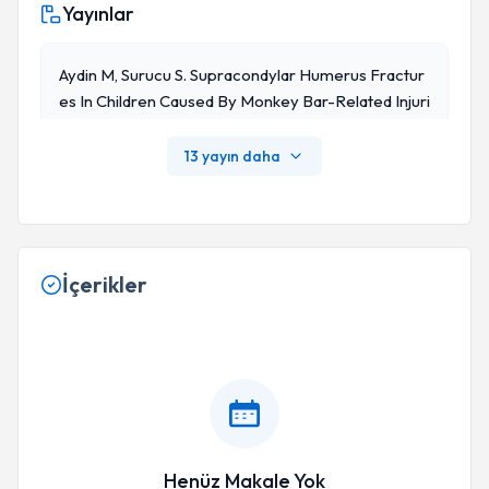
Yayınlar
Aydin M, Surucu S. Supracondylar Humerus Fractur
Es In Children Caused By Monkey Bar-Related Injuri
Es: A Comparative Study. J Pediatr Orthop B. 2023
Mar 1;32(2):117-120. Doi: 10.1097/BPB.000000000
13 yayın daha
0000980. Epub 2022 Apr 5. PMID: 35412504.
İçerikler
Henüz Makale Yok