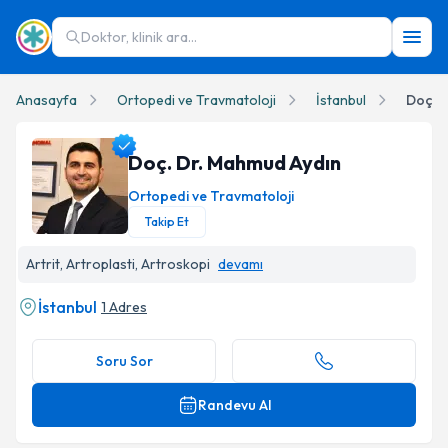
Doktor, klinik ara...
Anasayfa
Ortopedi ve Travmatoloji
İstanbul
Doç. 
Doç. Dr. Mahmud Aydın
Ortopedi ve Travmatoloji
Takip Et
Doç. Dr. Mahmud Aydın Profil Fotoğrafı
Artrit, Artroplasti, Artroskopi
devamı
İstanbul
1 Adres
Soru Sor
Randevu Al