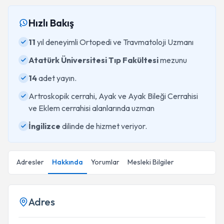
Hızlı Bakış
11
yıl deneyimli Ortopedi ve Travmatoloji Uzmanı
Atatürk Üniversitesi Tıp Fakültesi
mezunu
14
adet yayın.
Artroskopik cerrahi, Ayak ve Ayak Bileği Cerrahisi
ve Eklem cerrahisi alanlarında uzman
İngilizce
dilinde de hizmet veriyor.
Adresler
Hakkında
Yorumlar
Mesleki Bilgiler
Adres