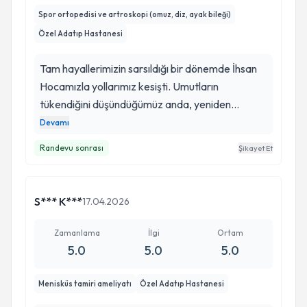
Spor ortopedisi ve artroskopi (omuz, diz, ayak bileği)
Özel Adatıp Hastanesi
Tam hayallerimizin sarsıldığı bir dönemde İhsan
Hocamızla yollarımız kesişti. Umutların
tükendiğini düşündüğümüz anda, yeniden
filizlenen bir inanç ve motivasyon kazandık.
Devamı
Önümüzde uzun ve zorlu bir süreç var; ancak bu
Randevu sonrası
Şikayet Et
yolculukta İhsan Hocamızın varlığı bize güç verdi.
Kendisine katkıları ve liderliği için teşekkür
ederiz.
S*** K***
17.04.2026
Zamanlama
İlgi
Ortam
5.0
5.0
5.0
Menisküs tamiri ameliyatı
Özel Adatıp Hastanesi