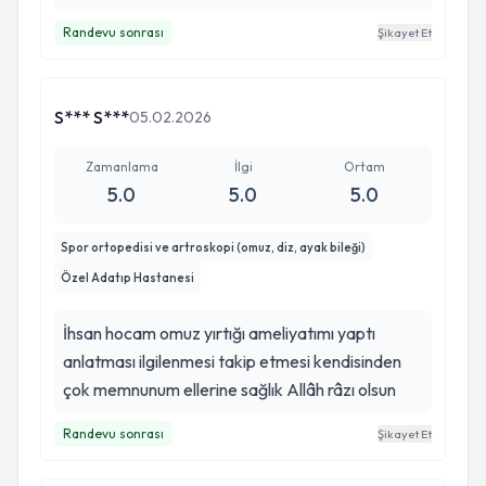
Randevu sonrası
Şikayet Et
S*** S***
05.02.2026
Zamanlama
İlgi
Ortam
5.0
5.0
5.0
Spor ortopedisi ve artroskopi (omuz, diz, ayak bileği)
Özel Adatıp Hastanesi
İhsan hocam omuz yırtığı ameliyatımı yaptı
anlatması ilgilenmesi takip etmesi kendisinden
çok memnunum ellerine sağlık Allâh râzı olsun
Randevu sonrası
Şikayet Et