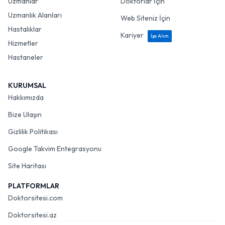
Uzmanlar
Doktorlar İçin
Uzmanlık Alanları
Web Siteniz İçin
Hastalıklar
Kariyer
İşe Alım
Hizmetler
Hastaneler
KURUMSAL
Hakkımızda
Bize Ulaşın
Gizlilik Politikası
Google Takvim Entegrasyonu
Site Haritası
PLATFORMLAR
Doktorsitesi.com
Doktorsitesi.az