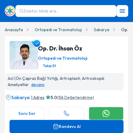
Doktor, klinik ara...
Anasayfa
Ortopedi ve Travmatoloji
Sakarya
Op. D
Op. Dr. İhsan Öz
Ortopedi ve Travmatoloji
Takip Et
Op. Dr. İhsan Öz Profil Fotoğrafı
Acl (Ön Çapraz Bağ) Yırtığı, Artroplasti, Artroskopik
Ameliyatlar
devamı
Sakarya
5.0
1 Adres
(
56
Değerlendirme)
Soru Sor
Randevu Al