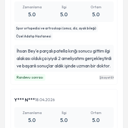
gelmişim. Emeğiniz, güler yüzünüz ve içtenliğiniz
Zamanlama
İlgi
Ortam
için teşekkür ederim 🙏 Nurten Kazancı
5.0
5.0
5.0
Spor ortopedisi ve artroskopi (omuz, diz, ayak bileği)
Özel Adatıp Hastanesi
İhsan Bey'e parçalı patella kırığı sonucu gittim ilgi
alakası oldukça iyiydi 2 ameliyatımı gerçekleştirdi
ve başarılı sonuçlar aldık işinde uzman bir doktor.
Randevu sonrası
Şikayet Et
Y*** N***
18.04.2026
Zamanlama
İlgi
Ortam
5.0
5.0
5.0