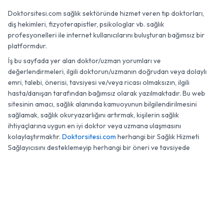
Doktorsitesi.com sağlık sektöründe hizmet veren tıp doktorları,
diş hekimleri, fizyoterapistler, psikologlar vb. sağlık
profesyonelleri ile internet kullanıcılarını buluşturan bağımsız bir
platformdur.
İş bu sayfada yer alan doktor/uzman yorumları ve
değerlendirmeleri, ilgili doktorun/uzmanın doğrudan veya dolaylı
emri, talebi, önerisi, tavsiyesi ve/veya ricası olmaksızın, ilgili
hasta/danışan tarafından bağımsız olarak yazılmaktadır. Bu web
sitesinin amacı, sağlık alanında kamuoyunun bilgilendirilmesini
sağlamak, sağlık okuryazarlığını artırmak, kişilerin sağlık
ihtiyaçlarına uygun en iyi doktor veya uzmana ulaşmasını
kolaylaştırmaktır.
Doktorsitesi.com
herhangi bir Sağlık Hizmeti
Sağlayıcısını desteklemeyip herhangi bir öneri ve tavsiyede
bulunmamaktadır.
0 (850) 811 74 47
WhatsApp
Randevu
© 2007 - 2026 Doktorsitesi.com. Tüm Hakları Saklıdır.