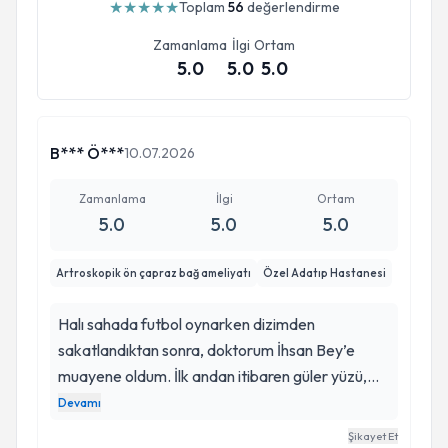
★
★
★
★
★
Toplam
56
değerlendirme
Zamanlama
İlgi
Ortam
5.0
5.0
5.0
B*** Ö***
10.07.2026
Zamanlama
İlgi
Ortam
5.0
5.0
5.0
Artroskopik ön çapraz bağ ameliyatı
Özel Adatıp Hastanesi
Halı sahada futbol oynarken dizimden
sakatlandıktan sonra, doktorum İhsan Bey’e
muayene oldum. İlk andan itibaren güler yüzü,
ilgisi ve yaklaşımı sayesinde kendimi güvende
Devamı
hissettim. Yapılan muayene ve çekilen MR
Şikayet Et