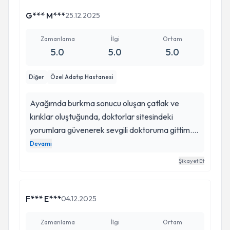
G*** M***
25.12.2025
Zamanlama
İlgi
Ortam
5.0
5.0
5.0
Diğer
Özel Adatıp Hastanesi
Ayağımda burkma sonucu oluşan çatlak ve
kırıklar oluştuğunda, doktorlar sitesindeki
yorumlara güvenerek sevgili doktoruma gittim.
İyi ki de gitmişim. Süreçten son derece memnun
Devamı
kaldım. Hem fiziksel hem de ruhsal olarak zor bir
Şikayet Et
dönemdi; kaygım çok yüksekti, stresim de
cabasıydı. 36 yıllık hayatımda ilk defa böyle bir
darbe almıştım ve açıkçası ne yaşayacağımı
F*** E***
04.12.2025
bilmiyordum. Doktorumun güler yüzü, sakin
yaklaşımı ve pozitif enerjisi daha ilk günden
Zamanlama
İlgi
Ortam