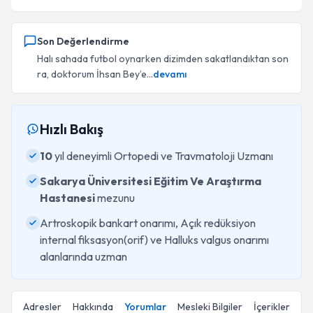
Son Değerlendirme
Halı sahada futbol oynarken dizimden sakatlandıktan son
ra, doktorum İhsan Bey’e...
devamı
Hızlı Bakış
10
yıl deneyimli Ortopedi ve Travmatoloji Uzmanı
Sakarya Üniversitesi Eğitim Ve Araştırma
Hastanesi
mezunu
Artroskopik bankart onarımı, Açık redüksiyon
internal fiksasyon(orif) ve Halluks valgus onarımı
alanlarında uzman
Adresler
Hakkında
Yorumlar
Mesleki Bilgiler
İçerikler