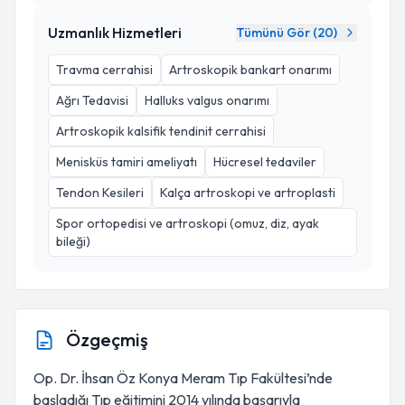
Uzmanlık Hizmetleri
Tümünü Gör (
20
)
Travma cerrahisi
Artroskopik bankart onarımı
Ağrı Tedavisi
Halluks valgus onarımı
Artroskopik kalsifik tendinit cerrahisi
Menisküs tamiri ameliyatı
Hücresel tedaviler
Tendon Kesileri
Kalça artroskopi ve artroplasti
Spor ortopedisi ve artroskopi (omuz, diz, ayak
bileği)
Özgeçmiş
Op. Dr. İhsan Öz Konya Meram Tıp Fakültesi’nde
başladığı Tıp eğitimini 2014 yılında başarıyla