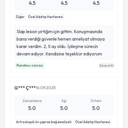
4.5
4.5
4.5
itibaren stresimi azalttı. Süreci en az ağrı ve
kaygıyla geçirmemi sağladı. Her kontrolden
Diğer
Özel Adatıp Hastanesi
sonra kendimi daha güçlü ve daha güvende
hissettim. Kafama takılan her soruyu sabırla,
Slap lesion yırtığım için gittim. Konuşmasında
anlaşılır şekilde ve gerekçeleriyle tek tek anlattı.
bana verdiği güvenle hemen ameliyat olmaya
İlgi ve alakası, işine olan sevgisi ve insana güven
karar verdim. 2, 5 ay oldu. İyileşme sürecin
veren yaklaşımı sayesinde bu süreci gerçekten
devam ediyor. Kendisine teşekkür ediyorum
çok daha kolay yönettim. İşini böyle özveriyle ve
severek yapan hekimlerimizin hep var olmasını
Randevu sonrası
Şikayet Et
diliyorum. Gönülden tavsiye ediyorum.
G*** Ç***
16.09.2025
Zamanlama
İlgi
Ortam
5.0
5.0
5.0
Artroskopik ön çapraz bağ ameliyatı
Özel Adatıp Hastanesi