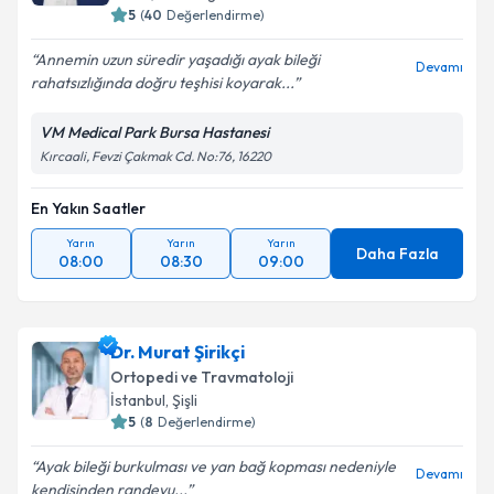
5
(
40
Değerlendirme)
Annemin uzun süredir yaşadığı ayak bileği
Devamı
rahatsızlığında doğru teşhisi koyarak...
VM Medical Park Bursa Hastanesi
Kırcaali, Fevzi Çakmak Cd. No:76, 16220
En Yakın Saatler
Yarın
Yarın
Yarın
Daha Fazla
08:00
08:30
09:00
Dr. Murat Şirikçi
Ortopedi ve Travmatoloji
İstanbul
,
Şişli
5
(
8
Değerlendirme)
Ayak bileği burkulması ve yan bağ kopması nedeniyle
Devamı
kendisinden randevu...