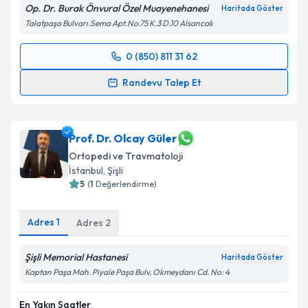
Op. Dr. Burak Önvural Özel Muayenehanesi
Haritada Göster
Talatpaşa Bulvarı.Sema Apt.No.75 K.3 D.10 Alsancak
0 (850) 811 31 62
Randevu Takvimi Talebi
Randevu Talep Et
Op. Dr. Burak Önvural
için randevu takvimi talebi
oluşturun. Size bu uzmandan randevu almanız için bir
takvim hazırlandığında e-posta ile bilgilendireceğiz.
Prof. Dr. Olcay Güler
Ortopedi ve Travmatoloji
E-posta Adresiniz
İstanbul
,
Şişli
5
(
1
Değerlendirme)
Adres
1
Adres
2
Kişisel verilerimin işlenmesine ilişkin
Aydınlatma
Metni
'ni okudum ve kişisel verilerimin belirtilen
Şişli Memorial Hastanesi
Haritada Göster
kapsamda işlenmesini kabul ediyorum.
Kaptan Paşa Mah. Piyale Paşa Bulv, Okmeydanı Cd. No: 4
Takvim Talebini Gönder
En Yakın Saatler