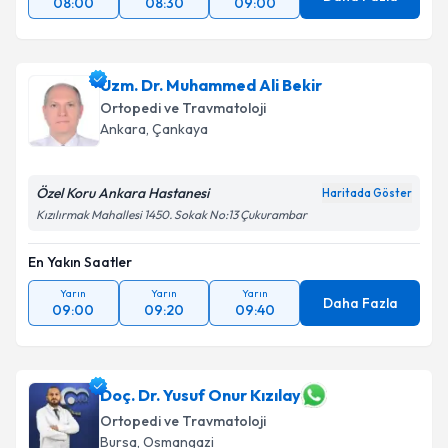
08:00
08:30
09:00
Uzm. Dr. Muhammed Ali Bekir
Ortopedi ve Travmatoloji
Ankara
,
Çankaya
Özel Koru Ankara Hastanesi
Haritada Göster
Kızılırmak Mahallesi 1450. Sokak No:13 Çukurambar
En Yakın Saatler
Yarın
Yarın
Yarın
Daha Fazla
09:00
09:20
09:40
Doç. Dr. Yusuf Onur Kızılay
Ortopedi ve Travmatoloji
Bursa
,
Osmangazi