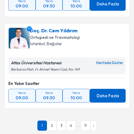
Yarın
Yarın
Yarın
Daha Fazla
09:00
09:30
10:00
Doç. Dr. Cem Yıldırım
Ortopedi ve Travmatoloji
İstanbul
,
Bağcılar
Atlas Üniversitesi Hastanesi
Haritada Göster
Barbaros Mah, H. Ahmet Yesevi Cad, No: 149
En Yakın Saatler
Yarın
Yarın
Yarın
Daha Fazla
09:00
09:30
10:00
1
2
3
4
...
11
›