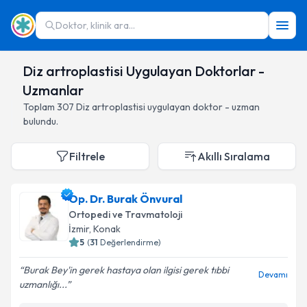
Doktor, klinik ara...
Diz artroplastisi Uygulayan Doktorlar -
Uzmanlar
Toplam
307
Diz artroplastisi
uygulayan doktor - uzman
bulundu.
Filtrele
Akıllı Sıralama
Op. Dr. Burak Önvural
Ortopedi ve Travmatoloji
İzmir
,
Konak
5
(
31
Değerlendirme)
Burak Bey'in gerek hastaya olan ilgisi gerek tıbbi
Devamı
uzmanlığı...