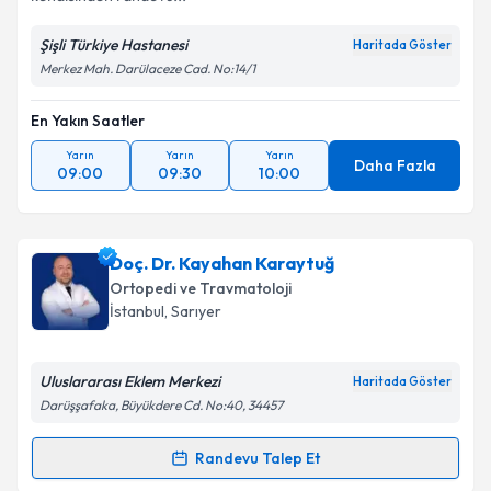
Şişli Türkiye Hastanesi
Haritada Göster
Merkez Mah. Darülaceze Cad. No:14/1
En Yakın Saatler
Yarın
Yarın
Yarın
Daha Fazla
09:00
09:30
10:00
Doç. Dr. Kayahan Karaytuğ
Ortopedi ve Travmatoloji
İstanbul
,
Sarıyer
Uluslararası Eklem Merkezi
Haritada Göster
Darüşşafaka, Büyükdere Cd. No:40, 34457
Randevu Talep Et
Randevu Takvimi Talebi