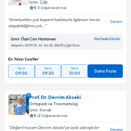
İzmir
,
Çiğli
5
(
1
Değerlendirme)
Ameliyatları çok başarılı hastasıyla ilgilenen heran
Devamı
ulaşabildiğimiz çok...
İzmir Özel Can Hastanesi
Haritada Göster
Ataşehir, 8019/16. Sk. No:18, 35630 Çiğli/İzmir
En Yakın Saatler
Yarın
Yarın
Yarın
Daha Fazla
09:00
09:30
10:00
Prof. Dr. Devrim Akseki
Ortopedi ve Travmatoloji
İzmir
,
Konak
5
(
2
Değerlendirme)
Değerli hocam Devrim Akseki’ye aylık ızdıraplı bir
Devamı