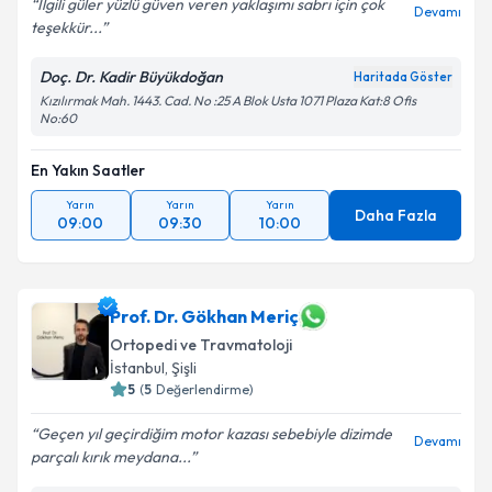
İlgili güler yüzlü güven veren yaklaşımı sabrı için çok
Devamı
teşekkür...
Doç. Dr. Kadir Büyükdoğan
Haritada Göster
Kızılırmak Mah. 1443. Cad. No :25 A Blok Usta 1071 Plaza Kat:8 Ofis
No:60
En Yakın Saatler
Yarın
Yarın
Yarın
Daha Fazla
09:00
09:30
10:00
Prof. Dr. Gökhan Meriç
Ortopedi ve Travmatoloji
İstanbul
,
Şişli
5
(
5
Değerlendirme)
Geçen yıl geçirdiğim motor kazası sebebiyle dizimde
Devamı
parçalı kırık meydana...