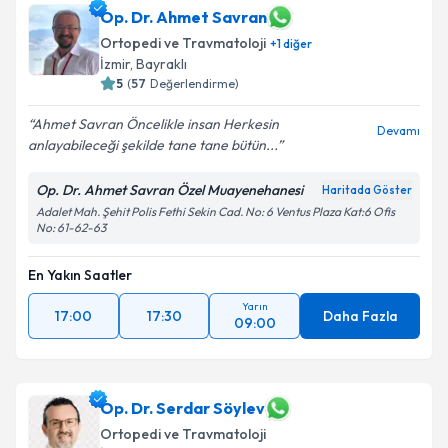
Op. Dr. Ahmet Savran
Ortopedi ve Travmatoloji
+
1
diğer
İzmir
,
Bayraklı
5
(
57
Değerlendirme)
Ahmet Savran Öncelikle insan Herkesin
Devamı
anlayabileceği şekilde tane tane bütün...
Op. Dr. Ahmet Savran Özel Muayenehanesi
Haritada Göster
Adalet Mah. Şehit Polis Fethi Sekin Cad. No: 6 Ventus Plaza Kat:6 Ofis
No: 61-62-63
En Yakın Saatler
Yarın
17:00
17:30
Daha Fazla
09:00
Op. Dr. Serdar Söylev
Ortopedi ve Travmatoloji