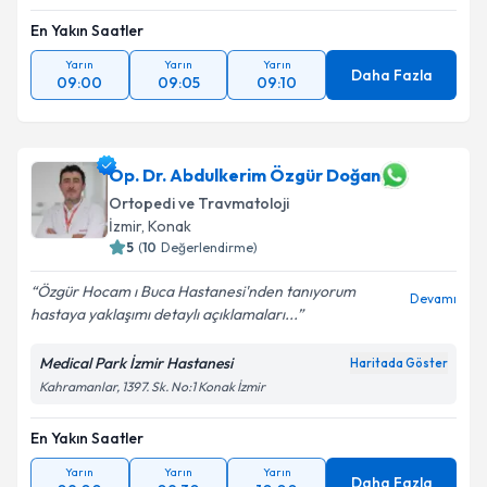
En Yakın Saatler
Yarın
Yarın
Yarın
Daha Fazla
09:00
09:05
09:10
Op. Dr. Abdulkerim Özgür Doğan
Ortopedi ve Travmatoloji
İzmir
,
Konak
5
(
10
Değerlendirme)
Özgür Hocam ı Buca Hastanesi'nden tanıyorum
Devamı
hastaya yaklaşımı detaylı açıklamaları...
Medical Park İzmir Hastanesi
Haritada Göster
Kahramanlar, 1397. Sk. No:1 Konak İzmir
En Yakın Saatler
Yarın
Yarın
Yarın
Daha Fazla