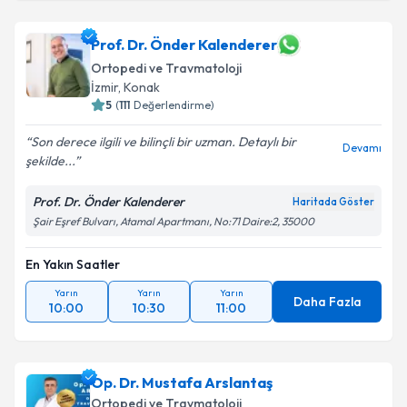
Prof. Dr. Önder Kalenderer
Ortopedi ve Travmatoloji
İzmir
,
Konak
5
(
111
Değerlendirme)
Son derece ilgili ve bilinçli bir uzman. Detaylı bir
Devamı
şekilde...
Prof. Dr. Önder Kalenderer
Haritada Göster
Şair Eşref Bulvarı, Atamal Apartmanı, No:71 Daire:2, 35000
En Yakın Saatler
Yarın
Yarın
Yarın
Daha Fazla
10:00
10:30
11:00
Op. Dr. Mustafa Arslantaş
Ortopedi ve Travmatoloji