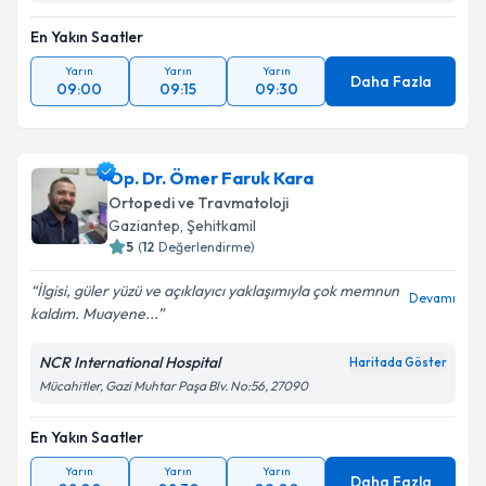
En Yakın Saatler
Takvim Talebini Gönder
Yarın
Yarın
Yarın
Daha Fazla
09:00
09:15
09:30
Op. Dr. Ömer Faruk Kara
Ortopedi ve Travmatoloji
Gaziantep
,
Şehitkamil
5
(
12
Değerlendirme)
İlgisi, güler yüzü ve açıklayıcı yaklaşımıyla çok memnun
Devamı
kaldım. Muayene...
NCR International Hospital
Haritada Göster
Mücahitler, Gazi Muhtar Paşa Blv. No:56, 27090
En Yakın Saatler
Yarın
Yarın
Yarın
Daha Fazla