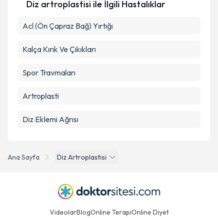
Diz artroplastisi ile İlgili Hastalıklar
Acl (Ön Çapraz Bağ) Yırtığı
Kalça Kırık Ve Çıkıkları
Spor Travmaları
Artroplasti
Diz Eklemi Ağrısı
Ana Sayfa
Diz Artroplastisi
Videolar
Blog
Online Terapi
Online Diyet