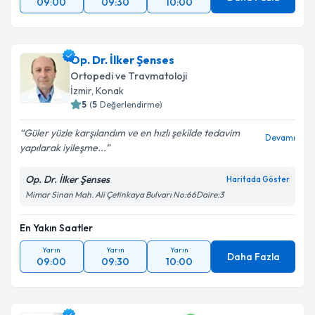
09:00
09:30
10:00
Op. Dr. İlker Şenses
Ortopedi ve Travmatoloji
İzmir
,
Konak
5
(
5
Değerlendirme)
Güler yüzle karşılandım ve en hızlı şekilde tedavim
Devamı
yapılarak iyileşme...
Op. Dr. İlker Şenses
Haritada Göster
Mimar Sinan Mah. Ali Çetinkaya Bulvarı No:66Daire:3
En Yakın Saatler
Yarın
Yarın
Yarın
Daha Fazla
09:00
09:30
10:00