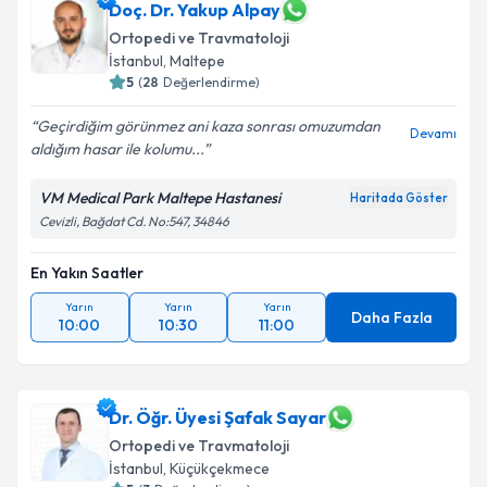
Doç. Dr. Yakup Alpay
Ortopedi ve Travmatoloji
İstanbul
,
Maltepe
5
(
28
Değerlendirme)
Geçirdiğim görünmez ani kaza sonrası omuzumdan
Devamı
aldığım hasar ile kolumu...
VM Medical Park Maltepe Hastanesi
Haritada Göster
Cevizli, Bağdat Cd. No:547, 34846
En Yakın Saatler
Yarın
Yarın
Yarın
Daha Fazla
10:00
10:30
11:00
Dr. Öğr. Üyesi Şafak Sayar
Ortopedi ve Travmatoloji
İstanbul
,
Küçükçekmece