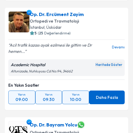
Doç. Dr. Kayahan Karaytuğ
için randevu takvimi
Op. Dr. Ercüment Zayim
talebi oluşturun. Size bu uzmandan randevu almanız
Ortopedi ve Travmatoloji
için bir takvim hazırlandığında e-posta ile
İstanbul
,
Üsküdar
bilgilendireceğiz.
5
(
25
Değerlendirme)
E-posta Adresiniz
Acil trafik kazası ayak ezilmesi ile gittim ve Dr
Devamı
hemen...
Academic Hospital
Haritada Göster
Altunizade, Nuhkuyusu Cd No:94, 34662
Kişisel verilerimin işlenmesine ilişkin
Aydınlatma
Metni
'ni okudum ve kişisel verilerimin belirtilen
kapsamda işlenmesini kabul ediyorum.
En Yakın Saatler
Yarın
Yarın
Yarın
Daha Fazla
09:00
09:30
10:00
Takvim Talebini Gönder
Op. Dr. Bayram Yolcu
Ortopedi ve Travmatoloji