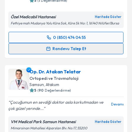
5
(
1
Değerlendirme)
Özel Medicabil Hastanesi
Haritada Göster
Fethiye mah Mudanya Yolu Küre Sok, Küre Sk No: 1, 16140 Nilüfer/Bursa
0 (850) 474 04 55
Randevu Takvimi Talebi
Randevu Talep Et
Prof. Dr. Ömer Faruk Bilgen
için randevu takvimi
talebi oluşturun. Size bu uzmandan randevu almanız
Op. Dr. Atakan Telatar
için bir takvim hazırlandığında e-posta ile
bilgilendireceğiz.
Ortopedi ve Travmatoloji
Samsun
,
Atakum
E-posta Adresiniz
5
(
90
Değerlendirme)
Çocuğumun en sevdiği doktor asla korkutmadan ve
Devamı
çok güzel yerınde...
Kişisel verilerimin işlenmesine ilişkin
Aydınlatma
VM Medical Park Samsun Hastanesi
Haritada Göster
Metni
'ni okudum ve kişisel verilerimin belirtilen
Mimarsinan Mahallesi Alparslan Blv. No:17, 55200
kapsamda işlenmesini kabul ediyorum.