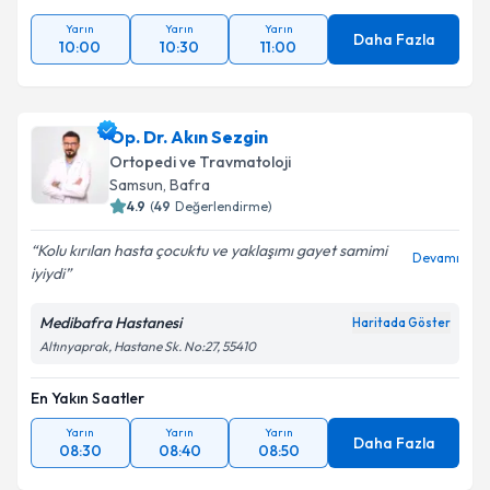
Yarın
Yarın
Yarın
Daha Fazla
10:00
10:30
11:00
Op. Dr. Akın Sezgin
Ortopedi ve Travmatoloji
Samsun
,
Bafra
4.9
(
49
Değerlendirme)
Kolu kırılan hasta çocuktu ve yaklaşımı gayet samimi
Devamı
iyiydi
Medibafra Hastanesi
Haritada Göster
Altınyaprak, Hastane Sk. No:27, 55410
En Yakın Saatler
Yarın
Yarın
Yarın
Daha Fazla
08:30
08:40
08:50