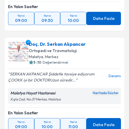
En Yakın Saatler
Yarın
Yarın
Yarın
Daha Fazla
09:00
09:30
10:00
Doç. Dr. Serkan Akpancar
Ortopedi ve Travmatoloji
Malatya
,
Merkez
5
(
10
Değerlendirme)
SERKAN AKPANCAR Şiddetle tavsiye ediyorum
Devamı
ÇOOKK iyi bir DOKTORUzun süredir...
Malatya Hayat Hastanesi
Haritada Göster
Kışla Cad. No:37 Merkez, Malatya
En Yakın Saatler
Yarın
Yarın
Yarın
Daha Fazla
09:00
10:00
11:00