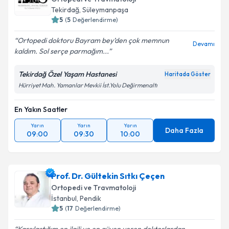
Tekirdağ
,
Süleymanpaşa
5
(
5
Değerlendirme)
Ortopedi doktoru Bayram bey’den çok memnun
Devamı
kaldım. Sol serçe parmağım...
Tekirdağ Özel Yaşam Hastanesi
Haritada Göster
Hürriyet Mah. Yamanlar Mevkii İst.Yolu Değirmenaltı
En Yakın Saatler
Yarın
Yarın
Yarın
Daha Fazla
09:00
09:30
10:00
Prof. Dr. Gültekin Sıtkı Çeçen
Ortopedi ve Travmatoloji
İstanbul
,
Pendik
5
(
17
Değerlendirme)