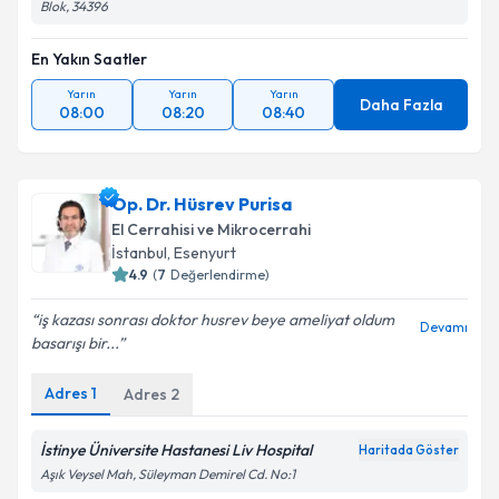
Blok, 34396
En Yakın Saatler
Yarın
Yarın
Yarın
Daha Fazla
08:00
08:20
08:40
Op. Dr. Hüsrev Purisa
El Cerrahisi ve Mikrocerrahi
İstanbul
,
Esenyurt
4.9
(
7
Değerlendirme)
iş kazası sonrası doktor husrev beye ameliyat oldum
Devamı
basarışı bir...
Adres
1
Adres
2
İstinye Üniversite Hastanesi Liv Hospital
Haritada Göster
Aşık Veysel Mah, Süleyman Demirel Cd. No:1