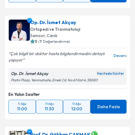
Op. Dr. İsmet Akçay
Ortopedi ve Travmatoloji
Samsun
,
Canik
5
(
7
Değerlendirme)
Çok bilgili bir doktor hasta bilgilendirmedini detaylı
Devamı
yapıyor
Op. Dr. İsmet Akçay
Haritada Göster
Platin Plaza, Yenimahalle, Emek Cd. No:61 Kat:4, 55080
En Yakın Saatler
11 Ağu
11 Ağu
11 Ağu
Daha Fazla
11:00
11:30
12:00
Prof. Dr. Gökhan ÇAKMAK