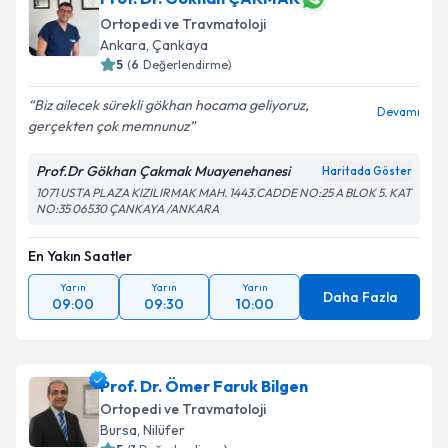
Ortopedi ve Travmatoloji
Ankara
,
Çankaya
5
(
6
Değerlendirme)
Biz ailecek sürekli gökhan hocama geliyoruz,
Devamı
gerçekten çok memnunuz
Prof.Dr Gökhan Çakmak Muayenehanesi
Haritada Göster
1071 USTA PLAZA KIZILIRMAK MAH. 1443.CADDE NO:25 A BLOK 5. KAT
NO:35 06530 ÇANKAYA /ANKARA
En Yakın Saatler
Yarın
Yarın
Yarın
Daha Fazla
09:00
09:30
10:00
Prof. Dr. Ömer Faruk Bilgen
Ortopedi ve Travmatoloji
Bursa
,
Nilüfer