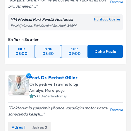
Karşılaştığım en ilgili ve en güven veren doktorlardan
Devamı
biri. Ameliyat...
VM Medical Park Pendik Hastanesi
Haritada Göster
Fevzi Çakmak, Eski Karakol Sk. No:9, 34899
En Yakın Saatler
Yarın
Yarın
Yarın
Daha Fazla
08:00
08:30
09:00
Prof. Dr. Ferhat Güler
Ortopedi ve Travmatoloji
Antalya
,
Muratpaşa
5
(
1
Değerlendirme)
Doktorumla yollarimiz yil once yasadigim motor kazasi
Devamı
sonucunda kesişti...
Adres
1
Adres
2