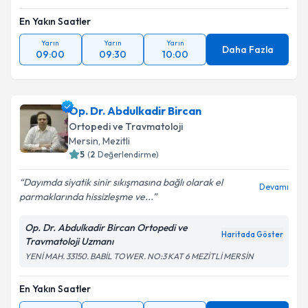
En Yakın Saatler
Takvim Talebini Gönder
Yarın
Yarın
Yarın
Daha Fazla
09:00
09:30
10:00
Op. Dr. Abdulkadir Bircan
Ortopedi ve Travmatoloji
Mersin
,
Mezitli
5
(
2
Değerlendirme)
Dayımda siyatik sinir sıkışmasına bağlı olarak el
Devamı
parmaklarında hissizleşme ve...
Op. Dr. Abdulkadir Bircan Ortopedi ve
Haritada Göster
Travmatoloji Uzmanı
YENİ MAH. 33150. BABİL TOWER. NO:3 KAT 6 MEZİTLİ MERSİN
En Yakın Saatler