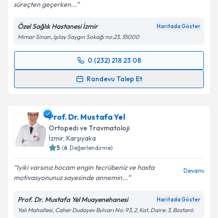
süreçten geçerken...
Özel Sağlık Hastanesi İzmir
Haritada Göster
Mimar Sinan, Işılay Saygın Sokağı no:23, 35000
0 (232) 218 23 08
Randevu Takvimi Talebi
Randevu Talep Et
Prof. Dr. Devrim Akseki
için randevu takvimi talebi
oluşturun. Size bu uzmandan randevu almanız için bir
Prof. Dr. Mustafa Yel
takvim hazırlandığında e-posta ile bilgilendireceğiz.
Ortopedi ve Travmatoloji
E-posta Adresiniz
İzmir
,
Karşıyaka
5
(
6
Değerlendirme)
Iyiki varsınız hocam engin tecrübeniz ve hasta
Devamı
motivasyonunuz sayesinde annemin...
Kişisel verilerimin işlenmesine ilişkin
Aydınlatma
Metni
'ni okudum ve kişisel verilerimin belirtilen
Prof. Dr. Mustafa Yel Muayenehanesi
Haritada Göster
kapsamda işlenmesini kabul ediyorum.
Yalı Mahallesi, Caher Dudayev Bulvarı No: 93, 2. Kat, Daire: 3, Bostanlı