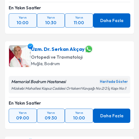
En Yakın Saatler
Yarın
Yarın
Yarın
Daha Fazla
10:00
10:30
11:00
Uzm. Dr. Serkan Akçay
Ortopedi ve Travmatoloji
Muğla
,
Bodrum
Memorial Bodrum Hastanesi
Haritada Göster
Müskebi Mahallesi Kapuz Caddesi Ortakent Kavşağı No:2/2 İç Kapı No:1
En Yakın Saatler
Yarın
Yarın
Yarın
Daha Fazla
09:00
09:30
10:00