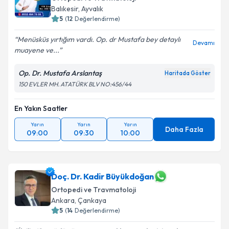
Balıkesir
,
Ayvalık
5
(
12
Değerlendirme)
Menüsküs yırtığım vardı. Op. dr Mustafa bey detaylı
Devamı
muayene ve...
Op. Dr. Mustafa Arslantaş
Haritada Göster
150 EVLER MH. ATATÜRK BLV NO:456/44
En Yakın Saatler
Yarın
Yarın
Yarın
Daha Fazla
09:00
09:30
10:00
Doç. Dr. Kadir Büyükdoğan
Ortopedi ve Travmatoloji
Ankara
,
Çankaya
5
(
14
Değerlendirme)