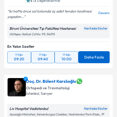
5
(
3
Değerlendirme)
iki hafta önce sol kolumda üç adet tendon kesilmesi
Devamı
yaşadım...
Biruni Üniversitesi Tıp Fakültesi Hastanesi
Haritada Göster
Gültepe, Halkalı Cd No: 99, 34295
En Yakın Saatler
17 Ağu
17 Ağu
17 Ağu
Daha Fazla
09:20
09:40
10:00
Doç. Dr. Bülent Karslıoğlu
Ortopedi ve Travmatoloji
İstanbul
,
Sarıyer
Liv Hospital Vadistanbul
Haritada Göster
Ayazağa Mahallesi, Kemerburgaz Caddesi, Vadistanbul Park Etabı, 7F