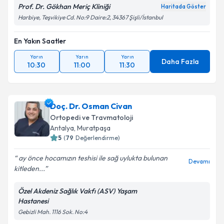
Prof. Dr. Gökhan Meriç Kliniği
Haritada Göster
Harbiye, Teşvikiye Cd. No:9 Daire:2, 34367 Şişli/İstanbul
En Yakın Saatler
Yarın
Yarın
Yarın
Daha Fazla
10:30
11:00
11:30
Doç. Dr. Osman Civan
Ortopedi ve Travmatoloji
Antalya
,
Muratpaşa
5
(
79
Değerlendirme)
ay önce hocamızın teshisi ile sağ uylukta bulunan
Devamı
kitleden...
Özel Akdeniz Sağlık Vakfı (ASV) Yaşam
Hastanesi
Gebizli Mah. 1116 Sok. No:4