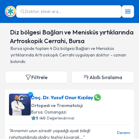
Doktor, klinik ara...
Diz bölgesi Bağları ve Menisküs yırtıklarında
Artroskopik Cerrahi, Bursa
Bursa
içinde toplam
4
Diz bölgesi Bağları ve Menisküs
yırtıklarında Artroskopik Cerrahi
uygulayan doktor - uzman
bulundu
Filtrele
Akıllı Sıralama
Doç. Dr. Yusuf Onur Kızılay
Ortopedi ve Travmatoloji
Bursa
, Osmangazi
5
(
40
Değerlendirme)
Annemin uzun süredir yaşadığı ayak bileği
Devamı
rahatsızlığında doğru teşhisi koyarak...