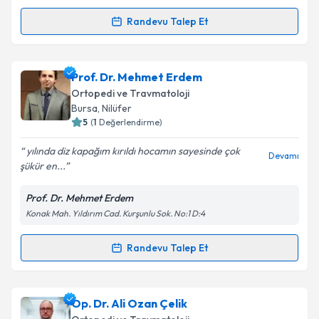
Randevu Talep Et
Randevu Takvimi Talebi
Doç. Dr. Hanifi Üçpunar
için randevu takvimi talebi
Prof. Dr. Mehmet Erdem
oluşturun. Size bu uzmandan randevu almanız için bir
Ortopedi ve Travmatoloji
takvim hazırlandığında e-posta ile bilgilendireceğiz.
Bursa
, Nilüfer
5
(
1
Değerlendirme)
E-posta Adresiniz
yılında diz kapağım kırıldı hocamın sayesinde çok
Devamı
şükür en...
Prof. Dr. Mehmet Erdem
Kişisel verilerimin işlenmesine ilişkin
Aydınlatma
Konak Mah. Yıldırım Cad. Kurşunlu Sok. No:1 D:4
Metni
'ni okudum ve kişisel verilerimin belirtilen
kapsamda işlenmesini kabul ediyorum.
Randevu Talep Et
Randevu Takvimi Talebi
Takvim Talebini Gönder
Prof. Dr. Mehmet Erdem
için randevu takvimi talebi
Op. Dr. Ali Ozan Çelik
oluşturun. Size bu uzmandan randevu almanız için bir