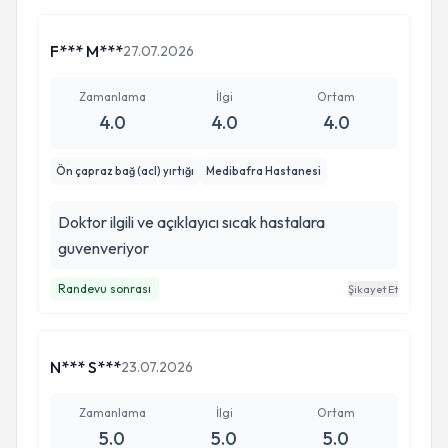
F*** M***
27.07.2026
Zamanlama
İlgi
Ortam
4.0
4.0
4.0
Ön çapraz bağ (acl) yırtığı
Medibafra Hastanesi
Doktor ilgili ve açıklayıcı sıcak hastalara
guvenveriyor
Randevu sonrası
Şikayet Et
N*** S***
23.07.2026
Zamanlama
İlgi
Ortam
5.0
5.0
5.0