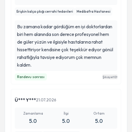
Erişkin kalça çıkığı cerrahi tedavileri
Medibafra Hastanesi
Bu zamana kadar gördüğüm en iyi doktorlardan
biri hem alanında son derece profesyonel hem
de güler yüzün ve ilgisiyle hastalarına rahat
hissettiriyor kendisine çok teşekkür ediyor gönül
rahatlığıyla tavsiye ediyorum çok memnun
kaldım.
Randevu sonrası
Şikayet Et
Ü*** Y***
21.07.2026
Zamanlama
İlgi
Ortam
5.0
5.0
5.0