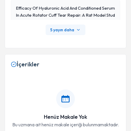
Efficacy Of Hyaluronic Acid And Conditioned Serum
In Acute Rotator Cuff Tear Repair: A Rat Model Stud
Y Yazarlar: Yavuz Önel, Ercan Şahin, Meryem Akpola
T, Akın Sezgin, İdrak Memmedov, Gökhan Bilgin
5 yayın daha
İçerikler
Henüz Makale Yok
Bu uzmana ait henüz makale içeriği bulunmamaktadır.