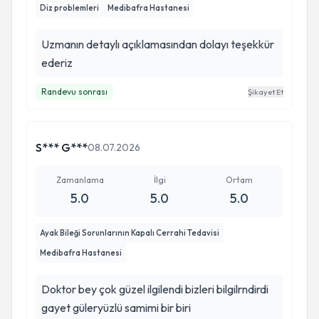
Diz problemleri
Medibafra Hastanesi
Uzmanın detaylı açıklamasından dolayı teşekkür
ederiz
Randevu sonrası
Şikayet Et
S*** G***
08.07.2026
Zamanlama
İlgi
Ortam
5.0
5.0
5.0
Ayak Bileği Sorunlarının Kapalı Cerrahi Tedavisi
Medibafra Hastanesi
Doktor bey çok güzel ilgilendi bizleri bilgilrndirdi
gayet güleryüzlü samimi bir biri