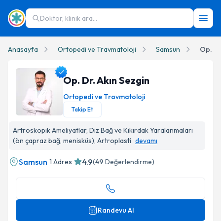
Doktor, klinik ara...
Anasayfa
Ortopedi ve Travmatoloji
Samsun
Op. Dr
Op. Dr. Akın Sezgin
Ortopedi ve Travmatoloji
Takip Et
Op. Dr. Akın Sezgin Profil Fotoğrafı
Artroskopik Ameliyatlar, Diz Bağ ve Kıkırdak Yaralanmaları
(ön çapraz bağ, menisküs), Artroplasti
devamı
Samsun
4.9
1 Adres
(
49
Değerlendirme)
Randevu Al