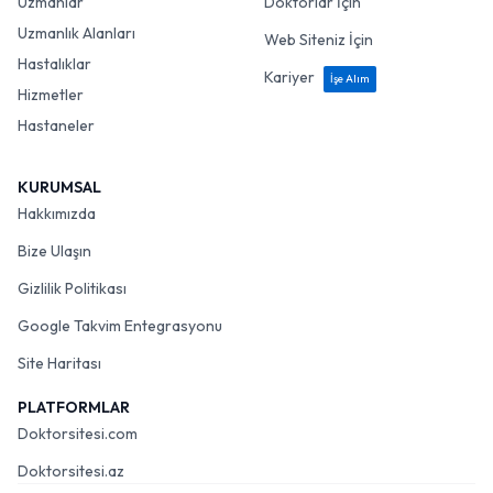
Uzmanlar
Doktorlar İçin
Uzmanlık Alanları
Web Siteniz İçin
Hastalıklar
Kariyer
İşe Alım
Hizmetler
Hastaneler
KURUMSAL
Hakkımızda
Bize Ulaşın
Gizlilik Politikası
Google Takvim Entegrasyonu
Site Haritası
PLATFORMLAR
Doktorsitesi.com
Doktorsitesi.az