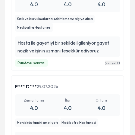
4.0
4.0
4.0
Kırık ve burkulmalarda sabitleme ve alçıya alma
Medibafra Hastanesi
Hasta ile gayet iyi bir sekilde ilgileniyor gayet
nazik ve işinin uzmanı tesekkür ediyoruz
Randevu sonrası
Şikayet Et
E*** D***
29.07.2026
Zamanlama
İlgi
Ortam
4.0
4.0
4.0
Menisküs tamiri ameliyatı
Medibafra Hastanesi