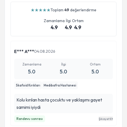
★
★
★
★
★
Toplam
49
değerlendirme
Zamanlama
İlgi
Ortam
4.9
4.9
4.9
E*** A***
04.08.2026
Zamanlama
İlgi
Ortam
5.0
5.0
5.0
Skafoid Kırıkları
Medibafra Hastanesi
Kolu kırılan hasta çocuktu ve yaklaşımı gayet
samimi iyiydi
Randevu sonrası
Şikayet Et