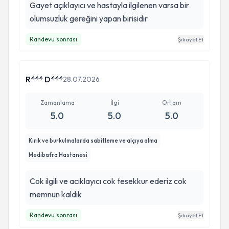
Gayet açıklayıcı ve hastayla ilgilenen varsa bir
olumsuzluk gereğini yapan birisidir
Randevu sonrası
Şikayet Et
R*** D***
28.07.2026
Zamanlama
İlgi
Ortam
5.0
5.0
5.0
Kırık ve burkulmalarda sabitleme ve alçıya alma
Medibafra Hastanesi
Cok ilgili ve acıklayıcı cok tesekkur ederiz cok
memnun kaldık
Randevu sonrası
Şikayet Et