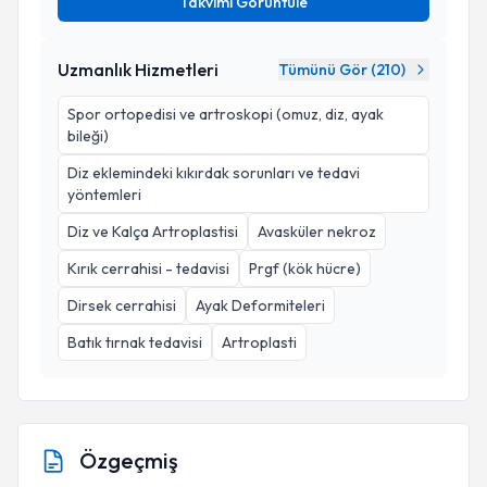
Takvimi Görüntüle
Uzmanlık Hizmetleri
Tümünü Gör (
210
)
Spor ortopedisi ve artroskopi (omuz, diz, ayak
bileği)
Diz eklemindeki kıkırdak sorunları ve tedavi
yöntemleri
Diz ve Kalça Artroplastisi
Avasküler nekroz
Kırık cerrahisi - tedavisi
Prgf (kök hücre)
Dirsek cerrahisi
Ayak Deformiteleri
Batık tırnak tedavisi
Artroplasti
Özgeçmiş