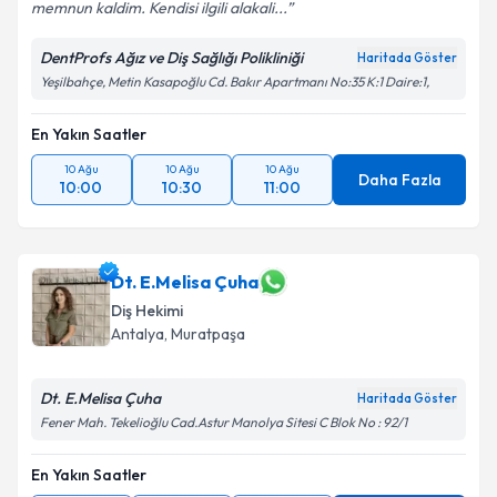
memnun kaldim. Kendisi ilgili alakali...
DentProfs Ağız ve Diş Sağlığı Polikliniği
Haritada Göster
Yeşilbahçe, Metin Kasapoğlu Cd. Bakır Apartmanı No:35 K:1 Daire:1,
En Yakın Saatler
10 Ağu
10 Ağu
10 Ağu
Daha Fazla
10:00
10:30
11:00
Dt. E.Melisa Çuha
Diş Hekimi
Antalya
, Muratpaşa
Dt. E.Melisa Çuha
Haritada Göster
Fener Mah. Tekelioğlu Cad.Astur Manolya Sitesi C Blok No : 92/1
En Yakın Saatler