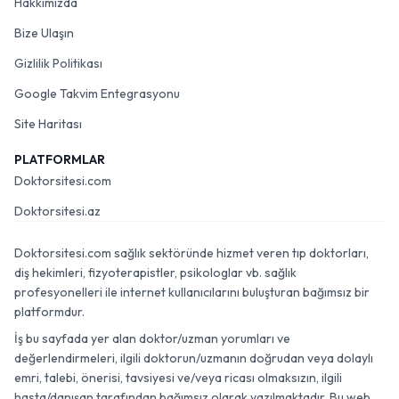
Hakkımızda
Bize Ulaşın
Gizlilik Politikası
Google Takvim Entegrasyonu
Site Haritası
PLATFORMLAR
Doktorsitesi.com
Doktorsitesi.az
Doktorsitesi.com sağlık sektöründe hizmet veren tıp doktorları,
diş hekimleri, fizyoterapistler, psikologlar vb. sağlık
profesyonelleri ile internet kullanıcılarını buluşturan bağımsız bir
platformdur.
İş bu sayfada yer alan doktor/uzman yorumları ve
değerlendirmeleri, ilgili doktorun/uzmanın doğrudan veya dolaylı
emri, talebi, önerisi, tavsiyesi ve/veya ricası olmaksızın, ilgili
hasta/danışan tarafından bağımsız olarak yazılmaktadır. Bu web