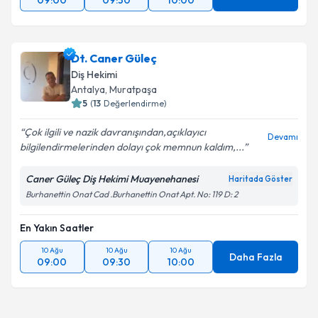
09:00
09:30
10:00
Dt. Caner Güleç
Diş Hekimi
Antalya
, Muratpaşa
5
(
13
Değerlendirme)
Çok ilgili ve nazik davranışından,açıklayıcı
Devamı
bilgilendirmelerinden dolayı çok memnun kaldım,...
Caner Güleç Diş Hekimi Muayenehanesi
Haritada Göster
Burhanettin Onat Cad .Burhanettin Onat Apt. No: 119 D: 2
En Yakın Saatler
10 Ağu
10 Ağu
10 Ağu
Daha Fazla
09:00
09:30
10:00