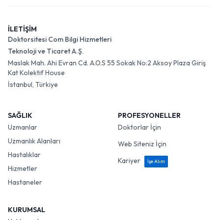
İLETİŞİM
Doktorsitesi Com Bilgi Hizmetleri
Teknoloji ve Ticaret A.Ş.
Maslak Mah. Ahi Evran Cd. A.O.S 55 Sokak No:2 Aksoy Plaza Giriş
Kat Kolektif House
İstanbul, Türkiye
SAĞLIK
PROFESYONELLER
Uzmanlar
Doktorlar İçin
Uzmanlık Alanları
Web Siteniz İçin
Hastalıklar
Kariyer
İşe Alım
Hizmetler
Hastaneler
KURUMSAL