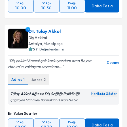
10 Ağu
10 Ağu
10 Ağu
Daha Fazla
10:00
10:30
11:00
Dt. Tülay Akkol
Diş Hekimi
Antalya
, Muratpaşa
5
(
1
Değerlendirme)
Diş çekimi öncesi çok korkuyordum ama Beyza
Devamı
Hanım’ın yaklaşımı sayesinde...
Adres
1
Adres
2
Tülay Akkol Ağız ve Diş Sağlığı Polikliniği
Haritada Göster
Çağlayan Mahallesi Barınaklar Bulvarı No:52
En Yakın Saatler
10 Ağu
10 Ağu
10 Ağu
Daha Fazla