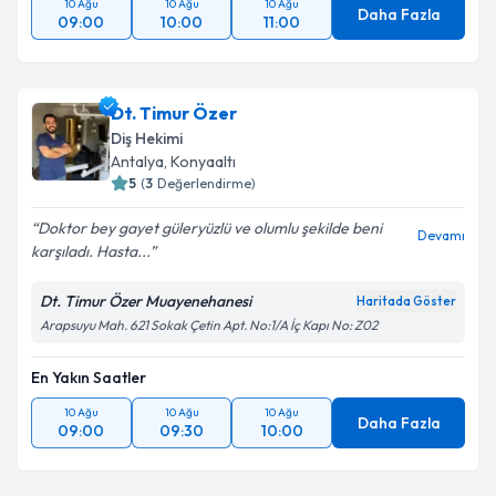
10 Ağu
10 Ağu
10 Ağu
Daha Fazla
09:00
10:00
11:00
Dt. Timur Özer
Diş Hekimi
Antalya
, Konyaaltı
5
(
3
Değerlendirme)
Doktor bey gayet güleryüzlü ve olumlu şekilde beni
Devamı
karşıladı. Hasta...
Dt. Timur Özer Muayenehanesi
Haritada Göster
Arapsuyu Mah. 621 Sokak Çetin Apt. No:1/A İç Kapı No: Z02
En Yakın Saatler
10 Ağu
10 Ağu
10 Ağu
Daha Fazla
09:00
09:30
10:00