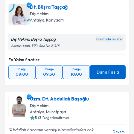
Dt. Büşra Taşçağ
Diş Hekimi
Antalya
, Konyaaltı
Diş Hekimi Büşra Taşçağ
Haritada Göster
Akkuyu Mah. 1334 Sok No:8G/8
En Yakın Saatler
10 Ağu
10 Ağu
10 Ağu
Daha Fazla
09:00
09:30
10:00
Uzm. Dt. Abdullah Başoğlu
Diş Hekimi
Antalya
, Muratpaşa
5
(
3
Değerlendirme)
Abdullah hocamin verdigi hizmetlerinden cok
Devamı