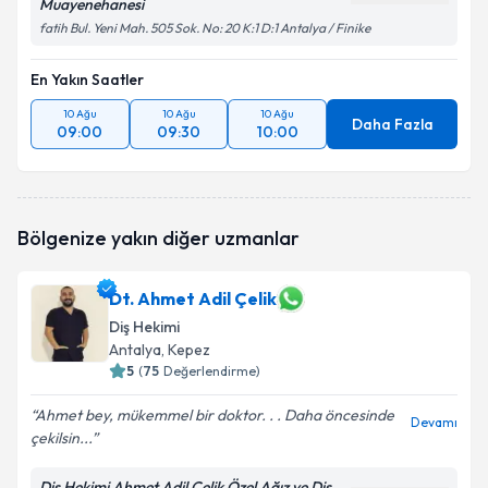
Muayenehanesi
fatih Bul. Yeni Mah. 505 Sok. No: 20 K:1 D:1 Antalya / Finike
En Yakın Saatler
10 Ağu
10 Ağu
10 Ağu
Daha Fazla
09:00
09:30
10:00
Bölgenize yakın diğer uzmanlar
Dt. Ahmet Adil Çelik
Diş Hekimi
Antalya
, Kepez
5
(
75
Değerlendirme)
Ahmet bey, mükemmel bir doktor. . . Daha öncesinde
Devamı
çekilsin...
Diş Hekimi Ahmet Adil Çelik Özel Ağız ve Diş