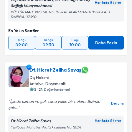
Haritada Göster
Sağlığı Muayenehanesi
KÜLTÜR MAH. 3823. SK. NO:11 FIRAT APARTMANI B BLOK KAT:1
DAİRE:6, 07090
En Yakın Saatler
10 Ağu
10 Ağu
10 Ağu
Daha Fazla
09:00
09:30
10:00
Dt. Hicret Zeliha Savaş
Diş Hekimi
Antalya
, Döşemealtı
5
(
24
Değerlendirme)
İşinde uzman ve çok cana yakın bir hekim. Bizimle
Devamı
çok...
Dt.Hicret Zeliha Savaş
Haritada Göster
Yeşilbayır Mahallesi Atatürk caddesi No:128/A