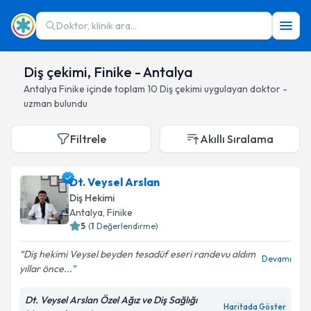
Doktor, klinik ara...
Diş çekimi, Finike - Antalya
Antalya
Finike
içinde toplam
10
Diş çekimi
uygulayan doktor -
uzman bulundu
Filtrele
Akıllı Sıralama
Dt. Veysel Arslan
Diş Hekimi
Antalya
, Finike
5
(
1
Değerlendirme)
Diş hekimi Veysel beyden tesadüf eseri randevu aldım
Devamı
yıllar önce...
Dt. Veysel Arslan Özel Ağız ve Diş Sağlığı
Haritada Göster