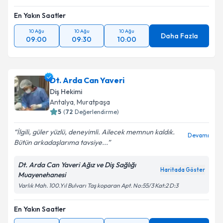
En Yakın Saatler
10 Ağu
10 Ağu
10 Ağu
Daha Fazla
09:00
09:30
10:00
Dt. Arda Can Yaveri
Diş Hekimi
Antalya
, Muratpaşa
5
(
72
Değerlendirme)
İlgili, güler yüzlü, deneyimli. Ailecek memnun kaldık.
Devamı
Bütün arkadaşlarıma tavsiye...
Dt. Arda Can Yaveri Ağız ve Diş Sağlığı
Haritada Göster
Muayenehanesi
Varlık Mah. 100.Yıl Bulvarı Taş koparan Apt. No:55/3 Kat:2 D:3
En Yakın Saatler