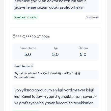
Kesinlikle çok iyi bir doktor hastasının bütün
şikayetlerine çözüm odaklı pratik bi hekim
Randevu sonrası
Şikayet Et
Ö*** G***
20.07.2026
Zamanlama
İlgi
Ortam
5.0
5.0
5.0
Kanal tedavisi
Diş Hekimi Ahmet Adil Çelik Özel Ağız ve Diş Sağlığı
Muayenehanesi
Son yıllarda gordugum en ilgili yardimsever bilgili
kisi. Kanal tedavim yapildi gercekten isini severek
ve profesyonelce yapan hocamiza tesekkurler.