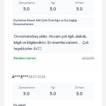
daim eylesin. Helalinden bol rızıklar nasip etsin.
Zamanlama
İlgi
Ortam
Sevdikleriyle beraber hayırlı bir ömür yaşamasını
5.0
5.0
5.0
nasip etsin inşallah. . .
Diş Hekimi Ahmet Adil Çelik Özel Ağız ve Diş Sağlığı
Muayenehanesi
On numara beş yıldız. Hocam çok ilgili, alakalı,
bilgili ve bilgilendirici. En önemlisi samimi. . . Çok
teşekkürler 👍🙋‍♂️
Randevu sonrası
Şikayet Et
A*** E***
28.07.2026
Zamanlama
İlgi
Ortam
5.0
5.0
5.0
Diş çekimi