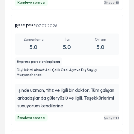
Randevu sonrası
Şikayet Et
R*** P***
07.07.2026
Zamanlama
İlgi
Ortam
5.0
5.0
5.0
Empress porselen kaplama
Diş Hekimi Ahmet Adil Çelik Özel Ağız ve Diş Sağlığı
Muayenehanesi
İşinde uzman, titiz ve ilgili bir doktor. Tüm çalışan
arkadaşlar da güleryüzlü ve ilgili. Teşekkürlerimi
sunuyorum kendilerine
Randevu sonrası
Şikayet Et