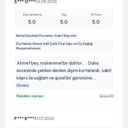
S*** Ö***
06.08.2026
Zamanlama
İlgi
Ortam
5.0
5.0
5.0
Metal Destekli Porselen-Sabit Köprüler
Diş Hekimi Ahmet Adil Çelik Özel Ağız ve Diş Sağlığı
Muayenehanesi
Ahmet bey, mükemmel bir doktor. . . Daha
öncesinde çekilsin denilen dişimi kurtararak, sabit
köprü ile sağlam ve güzel bir görünüme
kavuşturdu. Artık diş denilince aklıma hep Ahmet
Devamı
bey geliyor. İşine verdiği önem ve tecrübesi,
Randevu sonrası
Şikayet Et
efendiligi, mütevaziliği, ayrıntılı bir şekilde
bilgilendirmesi, randevu zamanına verdiği önem
ve daha bir çok konuda başarılı bulduğum bir
F*** K***
31.07.2026
doktorumuz. Rabbim başarılarını her zaman