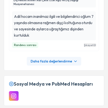
Diş Hekimi Ahmet Adil Çelik Özel Ağız ve Diş Sağlığı
Muayenehanesi
Adil hocam inanılmaz ilgili ve bilgilendirici oğlum 7
yaşında olmasına rağmen dişçi koltuğuna oturdu
ve sayesinde aylarca uğraştığımız dişinden
kurtulduk
Randevu sonrası
Şikayet Et
Daha fazla değerlendirme
Sosyal Medya ve PubMed Hesapları