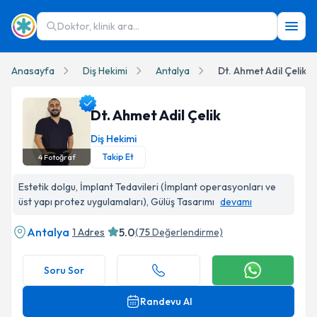
Doktor, klinik ara...
Anasayfa
Diş Hekimi
Antalya
Dt. Ahmet Adil Çelik
Dt. Ahmet Adil Çelik
Diş Hekimi
Takip Et
4
Fotoğraf
Dt. Ahmet Adil Çelik Profil Fotoğrafı
Estetik dolgu, İmplant Tedavileri (İmplant operasyonları ve
üst yapı protez uygulamaları), Gülüş Tasarımı
devamı
Antalya
5.0
1 Adres
(
75
Değerlendirme)
Soru Sor
Randevu Al