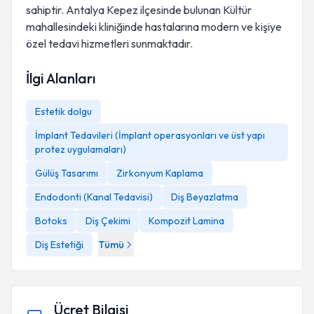
sahiptir. Antalya Kepez ilçesinde bulunan Kültür
mahallesindeki kliniğinde hastalarına modern ve kişiye
özel tedavi hizmetleri sunmaktadır.
İlgi Alanları
Estetik dolgu
İmplant Tedavileri (İmplant operasyonları ve üst yapı
protez uygulamaları)
Gülüş Tasarımı
Zirkonyum Kaplama
Endodonti (Kanal Tedavisi)
Diş Beyazlatma
Botoks
Diş Çekimi
Kompozit Lamina
Diş Estetiği
Tümü
Ücret Bilgisi