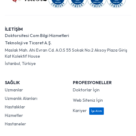
İLETİŞİM
Doktorsitesi Com Bilgi Hizmetleri
Teknoloji ve Ticaret A.Ş.
Maslak Mah. Ahi Evran Cd. A.O.S 55 Sokak No:2 Aksoy Plaza Giriş
Kat Kolektif House
İstanbul, Türkiye
SAĞLIK
PROFESYONELLER
Uzmanlar
Doktorlar İçin
Uzmanlık Alanları
Web Siteniz İçin
Hastalıklar
Kariyer
İşe Alım
Hizmetler
Hastaneler