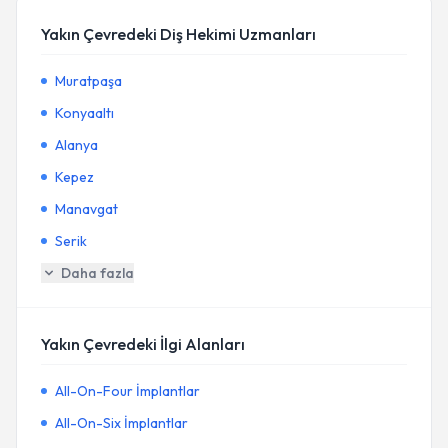
Yakın Çevredeki Diş Hekimi Uzmanları
Muratpaşa
Konyaaltı
Alanya
Kepez
Manavgat
Serik
Daha fazla
Yakın Çevredeki İlgi Alanları
All-On-Four İmplantlar
All-On-Six İmplantlar