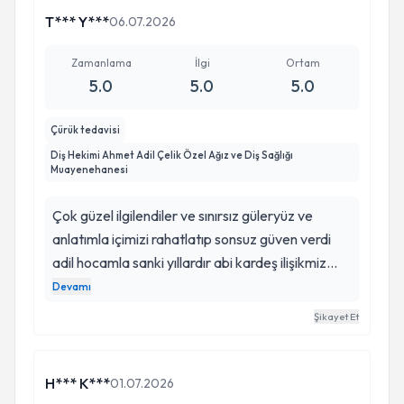
T*** Y***
06.07.2026
Zamanlama
İlgi
Ortam
5.0
5.0
5.0
Çürük tedavisi
Diş Hekimi Ahmet Adil Çelik Özel Ağız ve Diş Sağlığı
Muayenehanesi
Çok güzel ilgilendiler ve sınırsız güleryüz ve
anlatımla içimizi rahatlatıp sonsuz güven verdi
adil hocamla sanki yıllardır abi kardeş ilişikmiz
varmış gibi çok cana yakın ve bol bol gülüp tedavi
Devamı
olabilirsiniz el becerikliği sayesinde sorunsuz
Şikayet Et
ağrısız tedavimizi olduk teşekkür ederiz
kendisine.
H*** K***
01.07.2026