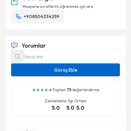
Muayene ücretlerini öğrenmek için ara
+908504334259
Yorumlar
Görüş Ekle
★
★
★
★
★
Toplam
75
değerlendirme
Zamanlama
İlgi
Ortam
5.0
5.0
5.0