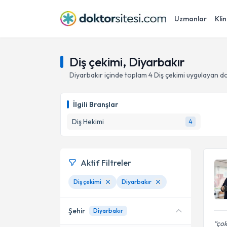
Uzmanlar
Klin
Diş çekimi, Diyarbakır
Diyarbakır
içinde toplam
4
Diş çekimi
uygulayan do
İlgili Branşlar
Diş Hekimi
4
Aktif Filtreler
Diş çekimi
Diyarbakır
Şehir
Diyarbakır
ço