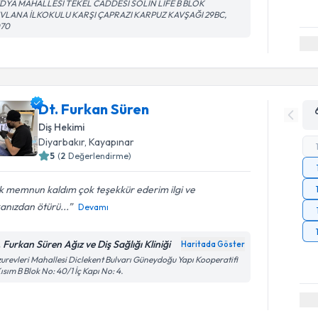
DYA MAHALLESİ TEKEL CADDESİ SOLİN LİFE B BLOK
VLANA İLKOKULU KARŞI ÇAPRAZI KARPUZ KAVŞAĞI 29BC,
070
Dt. Furkan Süren
Diş Hekimi
Diyarbakır
, Kayapınar
5
(
2
Değerlendirme)
k memnun kaldım çok teşekkür ederim ilgi ve
anızdan ötürü...
Devamı
. Furkan Süren Ağız ve Diş Sağlığı Kliniği
Haritada Göster
urevleri Mahallesi Diclekent Bulvarı Güneydoğu Yapı Kooperatifi
Kısım B Blok No: 40/1 İç Kapı No: 4.