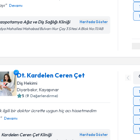
ayı
Devamı
zopotamya Ağız ve Diş Sağlığı Kliniği
Haritada Göster
ya Mahallesi Mahabad Bulvarı Nur Çay 3 Sitesi A Blok No:11/AB
Dt. Kardelen Ceren Çet
Diş Hekimi
Diyarbakır
, Kayapınar
5
(
9
Değerlendirme)
 ilgili bir doktor ücrette uygun hiç acı hissetmedim
Devamı
. Kardelen Ceren Çet Kliniği
Haritada Göster