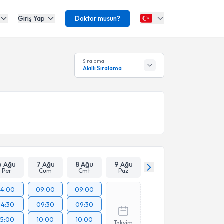
Giriş Yap
Doktor musun?
Sıralama
Akıllı Sıralama
6 Ağu
7 Ağu
8 Ağu
9 Ağu
Per
Cum
Cmt
Paz
14:00
09:00
09:00
14:30
09:30
09:30
15:00
10:00
10:00
Takvim