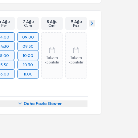
6 Ağu
7 Ağu
8 Ağu
9 Ağu
Per
Cum
Cmt
Paz
14:00
09:00
14:30
09:30
15:00
10:00
Takvim
Takvim
kapalıdır
kapalıdır
15:30
10:30
16:00
11:00
Daha Fazla Göster