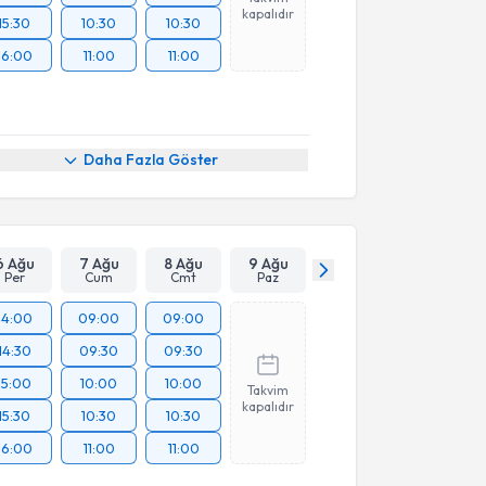
kapalıdır
15:30
10:30
10:30
16:00
11:00
11:00
Daha Fazla Göster
6 Ağu
7 Ağu
8 Ağu
9 Ağu
Per
Cum
Cmt
Paz
14:00
09:00
09:00
14:30
09:30
09:30
15:00
10:00
10:00
Takvim
kapalıdır
15:30
10:30
10:30
16:00
11:00
11:00