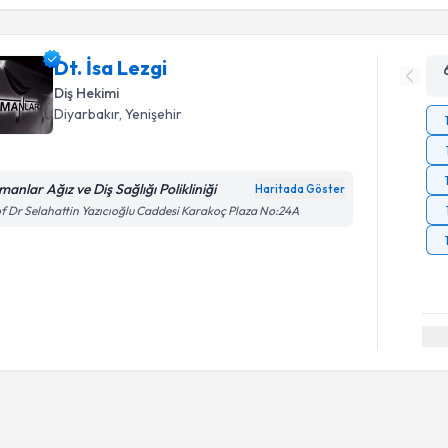
Dt. İsa Lezgi
Diş Hekimi
Diyarbakır
, Yenişehir
manlar Ağız ve Diş Sağlığı Polikliniği
Haritada Göster
f Dr Selahattin Yazıcıoğlu Caddesi Karakoç Plaza No:24A