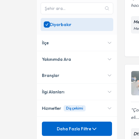
hoc
Me
Diyarbakır
Med
İlçe
Yakınımda Ara
Branşlar
Konumuma yakın uzmanları
Kayapınar
göster
Yenişehir
İlgi Alanları
Hizmetler
Diş çekimi
Çok
Diş Hekimi
eli...
Mezuniyet
Estetik Kompozit Dolgu
Daha Fazla Filtre
Dt