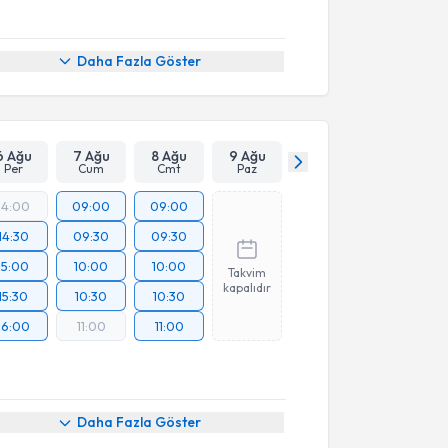
Daha Fazla Göster
6 Ağu
7 Ağu
8 Ağu
9 Ağu
Per
Cum
Cmt
Paz
14:00
09:00
09:00
14:30
09:30
09:30
15:00
10:00
10:00
Takvim
kapalıdır
15:30
10:30
10:30
16:00
11:00
11:00
Daha Fazla Göster