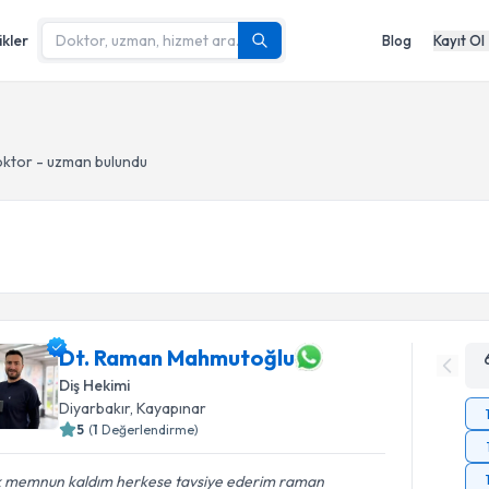
ikler
Blog
Kayıt Ol
ktor - uzman bulundu
Dt. Raman Mahmutoğlu
Diş Hekimi
Diyarbakır
, Kayapınar
5
(
1
Değerlendirme)
k memnun kaldım herkese tavsiye ederim raman