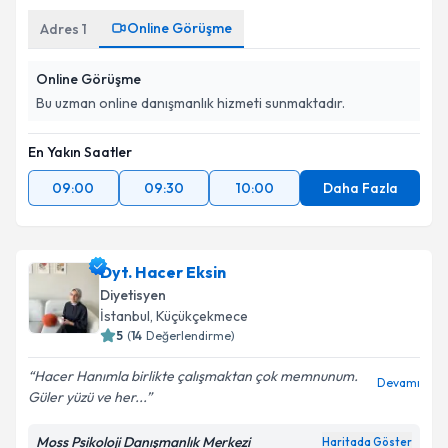
Online Görüşme
Adres
1
Online Görüşme
Bu uzman online danışmanlık hizmeti sunmaktadır.
En Yakın Saatler
09:00
09:30
10:00
Daha Fazla
Dyt. Hacer Eksin
Diyetisyen
İstanbul
, Küçükçekmece
5
(
14
Değerlendirme)
Hacer Hanımla birlikte çalışmaktan çok memnunum.
Devamı
Güler yüzü ve her...