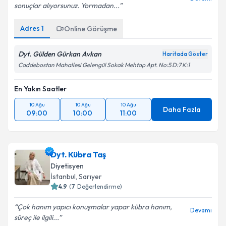
Verdiği programa uyduğunuz da doğru ve kalıcı
Devamı
sonuçlar alıyorsunuz. Yormadan...
Adres
1
Online Görüşme
Dyt. Gülden Gürkan Avkan
Haritada Göster
Caddebostan Mahallesi Gelengül Sokak Mehtap Apt. No:5 D:7 K:1
En Yakın Saatler
10 Ağu
10 Ağu
10 Ağu
Daha Fazla
09:00
10:00
11:00
Dyt. Kübra Taş
Diyetisyen
İstanbul
, Sarıyer
4.9
(
7
Değerlendirme)
Çok hanım yapıcı konuşmalar yapar kübra hanım,
Devamı
süreç ile ilgili...