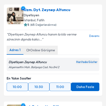
Uzm. Dyt. Zeynep Altuncu
Diyetisyen
İstanbul
, Fatih
5
(
65
Değerlendirme)
Diyetisyen Zeynep Altuncu hanım la kilo verme
Devamı
sürecinin dışında kalıcı...
Adres
1
Online Görüşme
Diyetisyen Zeynep Altuncu
Haritada Göster
Akşemsettin Mah. Balipaşa Cad. No:84/2
En Yakın Saatler
10:00
10:30
11:00
Daha Fazla