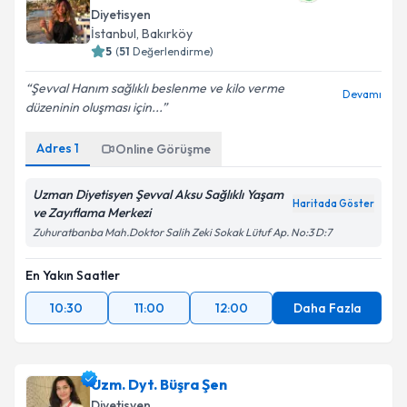
Uzm. Dyt. Şevval Aksu Öztürk
Diyetisyen
E-posta Adresiniz
İstanbul
, Bakırköy
5
(
51
Değerlendirme)
Şevval Hanım sağlıklı beslenme ve kilo verme
Devamı
düzeninin oluşması için...
Kişisel verilerimin işlenmesine ilişkin
Aydınlatma
Metni
'ni okudum ve kişisel verilerimin belirtilen
Adres
1
Online Görüşme
kapsamda işlenmesini kabul ediyorum.
Uzman Diyetisyen Şevval Aksu Sağlıklı Yaşam
Haritada Göster
Takvim Talebini Gönder
ve Zayıflama Merkezi
Zuhuratbanba Mah.Doktor Salih Zeki Sokak Lütuf Ap. No:3 D:7
En Yakın Saatler
10:30
11:00
12:00
Daha Fazla
Uzm. Dyt. Büşra Şen