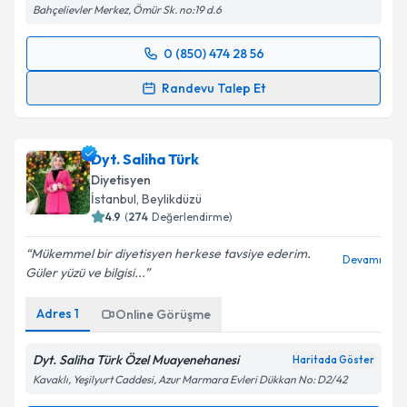
Muayenehanesi
Bahçelievler Merkez, Ömür Sk. no:19 d.6
Takvim Talebini Gönder
0 (850) 474 28 56
Randevu Takvimi Talebi
Randevu Talep Et
Uzm. Dyt. Merve Karaaslan Sunay
için randevu
takvimi talebi oluşturun. Size bu uzmandan randevu
Dyt. Saliha Türk
almanız için bir takvim hazırlandığında e-posta ile
bilgilendireceğiz.
Diyetisyen
İstanbul
, Beylikdüzü
E-posta Adresiniz
4.9
(
274
Değerlendirme)
Mükemmel bir diyetisyen herkese tavsiye ederim.
Devamı
Güler yüzü ve bilgisi...
Kişisel verilerimin işlenmesine ilişkin
Aydınlatma
Adres
1
Online Görüşme
Metni
'ni okudum ve kişisel verilerimin belirtilen
kapsamda işlenmesini kabul ediyorum.
Dyt. Saliha Türk Özel Muayenehanesi
Haritada Göster
Kavaklı, Yeşilyurt Caddesi, Azur Marmara Evleri Dükkan No: D2/42
Takvim Talebini Gönder