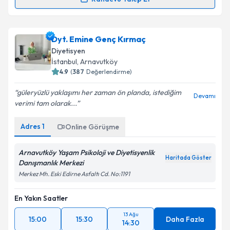
Randevu Talep Et
Uzm. Dyt. Nebile Dertli
için randevu takvimi talebi
oluşturun. Size bu uzmandan randevu almanız için bir
Dyt. Emine Genç Kırmaç
takvim hazırlandığında e-posta ile bilgilendireceğiz.
Diyetisyen
E-posta Adresiniz
İstanbul
, Arnavutköy
4.9
(
387
Değerlendirme)
güleryüzlü yaklaşımı her zaman ön planda, istediğim
Devamı
verimi tam olarak...
Kişisel verilerimin işlenmesine ilişkin
Aydınlatma
Metni
'ni okudum ve kişisel verilerimin belirtilen
Adres
1
Online Görüşme
kapsamda işlenmesini kabul ediyorum.
Arnavutköy Yaşam Psikoloji ve Diyetisyenlik
Haritada Göster
Takvim Talebini Gönder
Danışmanlık Merkezi
Merkez Mh. Eski Edirne Asfaltı Cd. No:1191
En Yakın Saatler
13 Ağu
15:00
15:30
Daha Fazla
14:30