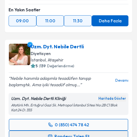
En Yakın Saatler
09:00
11:00
11:30
Daha Fazla
Uzm. Dyt. Nebile Dertli
Diyetisyen
İstanbul
, Ataşehir
5
(
139
Değerlendirme)
Nebile hanımla adaşımla tesadüfen tanışıp
Devamı
başlamıştık. Ama iyiki tesadüf olmuş...
Uzm. Dyt. Nebile Dertli Kliniği
Haritada Göster
Atatürk Mh. Ertuğrul Gazi Sk. Metropol İstanbul Sitesi No:2B C1 Blok
Kat:24 D: 355
0 (850) 474 78 42
Randevu Takvimi Talebi