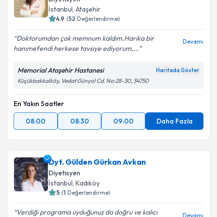
Diyetisyen
İstanbul
, Ataşehir
4.9
(
52
Değerlendirme)
Doktorumdan çok memnum kaldım.Harika bir
Devamı
hanımefendi herkese tavsiye ediyorum,...
Memorial Ataşehir Hastanesi
Haritada Göster
Küçükbakkalköy, Vedat Günyol Cd. No:28-30, 34750
En Yakın Saatler
08:00
08:30
09:00
Daha Fazla
Dyt. Gülden Gürkan Avkan
Diyetisyen
İstanbul
, Kadıköy
5
(
1
Değerlendirme)