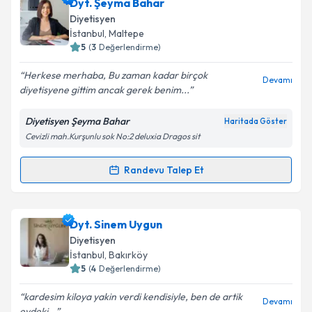
Uzm. Dyt. Elif Şahin
için randevu takvimi talebi
Dyt. Şeyma Bahar
oluşturun. Size bu uzmandan randevu almanız için bir
Diyetisyen
takvim hazırlandığında e-posta ile bilgilendireceğiz.
İstanbul
, Maltepe
5
(
3
Değerlendirme)
E-posta Adresiniz
Herkese merhaba, Bu zaman kadar birçok
Devamı
diyetisyene gittim ancak gerek benim...
Diyetisyen Şeyma Bahar
Haritada Göster
Kişisel verilerimin işlenmesine ilişkin
Aydınlatma
Cevizli mah.Kurşunlu sok No:2 deluxia Dragos sit
Metni
'ni okudum ve kişisel verilerimin belirtilen
kapsamda işlenmesini kabul ediyorum.
Randevu Talep Et
Randevu Takvimi Talebi
Takvim Talebini Gönder
Dyt. Şeyma Bahar
için randevu takvimi talebi
Dyt. Sinem Uygun
oluşturun. Size bu uzmandan randevu almanız için bir
Diyetisyen
takvim hazırlandığında e-posta ile bilgilendireceğiz.
İstanbul
, Bakırköy
5
(
4
Değerlendirme)
E-posta Adresiniz
kardesim kiloya yakin verdi kendisiyle, ben de artik
Devamı