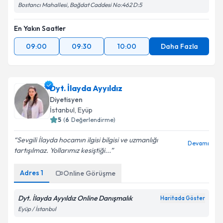
Bostancı Mahallesi, Bağdat Caddesi No:462 D:5
En Yakın Saatler
09:00
09:30
10:00
Daha Fazla
Dyt. İlayda Ayyıldız
Diyetisyen
İstanbul
, Eyüp
5
(
6
Değerlendirme)
Sevgili İlayda hocamın ilgisi bilgisi ve uzmanlığı
Devamı
tartışılmaz. Yollarımız kesiştiği...
Adres
1
Online Görüşme
Dyt. İlayda Ayyıldız Online Danışmalık
Haritada Göster
Eyüp / İstanbul