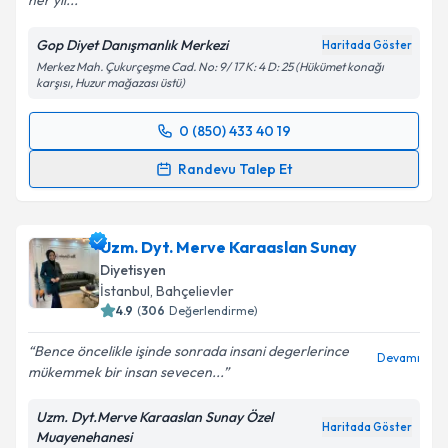
her yıl...
Kişisel verilerimin işlenmesine ilişkin
Aydınlatma
Metni
'ni okudum ve kişisel verilerimin belirtilen
Gop Diyet Danışmanlık Merkezi
Haritada Göster
kapsamda işlenmesini kabul ediyorum.
Merkez Mah. Çukurçeşme Cad. No: 9/ 17 K: 4 D: 25 (Hükümet konağı
karşısı, Huzur mağazası üstü)
Takvim Talebini Gönder
0 (850) 433 40 19
Randevu Takvimi Talebi
Randevu Talep Et
Dyt. Halime Bakırcı
için randevu takvimi talebi
oluşturun. Size bu uzmandan randevu almanız için bir
Uzm. Dyt. Merve Karaaslan Sunay
takvim hazırlandığında e-posta ile bilgilendireceğiz.
Diyetisyen
E-posta Adresiniz
İstanbul
, Bahçelievler
4.9
(
306
Değerlendirme)
Bence öncelikle işinde sonrada insani degerlerince
Devamı
mükemmek bir insan sevecen...
Kişisel verilerimin işlenmesine ilişkin
Aydınlatma
Metni
'ni okudum ve kişisel verilerimin belirtilen
Uzm. Dyt.Merve Karaaslan Sunay Özel
kapsamda işlenmesini kabul ediyorum.
Haritada Göster