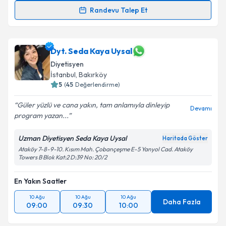
Randevu Takvimi Talebi
Randevu Talep Et
Dyt. Nur Sert
için randevu takvimi talebi oluşturun.
Size bu uzmandan randevu almanız için bir takvim
hazırlandığında e-posta ile bilgilendireceğiz.
Dyt. Seda Kaya Uysal
Diyetisyen
E-posta Adresiniz
İstanbul
, Bakırköy
5
(
45
Değerlendirme)
Güler yüzlü ve cana yakın, tam anlamıyla dinleyip
Devamı
program yazan...
Kişisel verilerimin işlenmesine ilişkin
Aydınlatma
Metni
'ni okudum ve kişisel verilerimin belirtilen
Uzman Diyetisyen Seda Kaya Uysal
Haritada Göster
kapsamda işlenmesini kabul ediyorum.
Ataköy 7-8-9-10. Kısım Mah. Çobançeşme E-5 Yanyol Cad. Ataköy
Towers B Blok Kat:2 D:39 No: 20/2
Takvim Talebini Gönder
En Yakın Saatler
10 Ağu
10 Ağu
10 Ağu
Daha Fazla
09:00
09:30
10:00