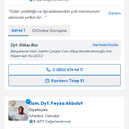
5
(
28
Değerlendirme)
Güler yüzlülüğü ve ilgi alakasından çok memnunum
Devamı
alanında yetkin bir...
Adres
1
Online Görüşme
Dyt. Göksu Boz
Haritada Göster
Bahçelievler Mah. İzzettin Çalışlar Cad. Albay Karaibrahimoğlu Sok.
Köşem Apt. No:22 D:2
0 (850) 474 46 11
Randevu Takvimi Talebi
Randevu Talep Et
Uzm. Dyt. Göksu Boz
için randevu takvimi talebi
oluşturun. Size bu uzmandan randevu almanız için bir
Uzm. Dyt. Feyza Akbulut
takvim hazırlandığında e-posta ile bilgilendireceğiz.
Diyetisyen
E-posta Adresiniz
İstanbul
, Üsküdar
5
(
477
Değerlendirme)