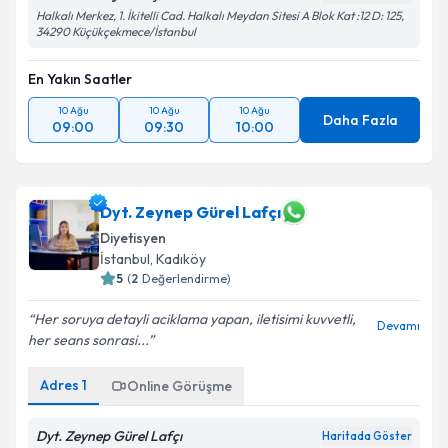
Moss Psikoloji Danışmanlık Merkezi
Haritada Göster
Halkalı Merkez, 1. İkitelli Cad. Halkalı Meydan Sitesi A Blok Kat :12 D: 125,
34290 Küçükçekmece/İstanbul
En Yakın Saatler
10 Ağu
10 Ağu
10 Ağu
Daha Fazla
09:00
09:30
10:00
Dyt. Zeynep Gürel Lafçı
Diyetisyen
İstanbul
, Kadıköy
5
(
2
Değerlendirme)
Her soruya detayli aciklama yapan, iletisimi kuvvetli,
Devamı
her seans sonrasi...
Adres
1
Online Görüşme
Dyt. Zeynep Gürel Lafçı
Haritada Göster