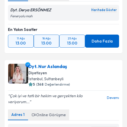
Dyt. Derya ERSÖNMEZ
Haritada Göster
Feneryolu mah
En Yakın Saatler
11 Ağu
18 Ağu
25 Ağu
Daha Fazla
13:00
13:00
13:00
Dyt. Nur Aslandaş
Diyetisyen
İstanbul
, Sultanbeyli
5
(
368
Değerlendirme)
Çok iyi ve tatlı bir hekim ve gerçekten kilo
Devamı
veriyorum...
Adres
1
Online Görüşme