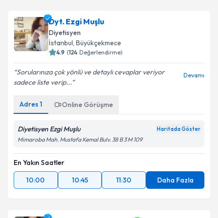
Dyt. Ezgi Muşlu
Diyetisyen
İstanbul
, Büyükçekmece
4.9
(
124
Değerlendirme)
Sorularınıza çok yönlü ve detaylı cevaplar veriyor
Devamı
sadece liste verip...
Adres
1
Online Görüşme
Diyetisyen Ezgi Muşlu
Haritada Göster
Mimaroba Mah. Mustafa Kemal Bulv. 38 B 3 M 109
En Yakın Saatler
10:00
10:45
11:30
Daha Fazla