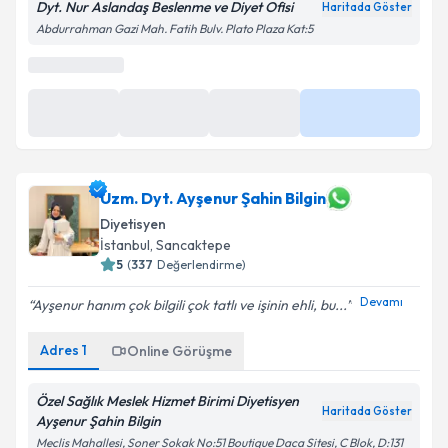
Dyt. Nur Aslandaş Beslenme ve Diyet Ofisi
Haritada Göster
Abdurrahman Gazi Mah. Fatih Bulv. Plato Plaza Kat:5
En Yakın Saatler
11 Ağu
11 Ağu
10:00
Daha Fazla
15:20
15:40
Uzm. Dyt. Ayşenur Şahin Bilgin
Diyetisyen
İstanbul
, Sancaktepe
5
(
337
Değerlendirme)
Devamı
Ayşenur hanım çok bilgili çok tatlı ve işinin ehli, bu...
Adres
1
Online Görüşme
Özel Sağlık Meslek Hizmet Birimi Diyetisyen
Haritada Göster
Ayşenur Şahin Bilgin