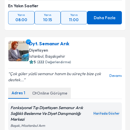
En Yakın Saatler
Yarın
Yarın
Yarın
Daha Fazla
08:00
10:15
11:00
Dyt. Semanur Arık
Diyetisyen
İstanbul
, Başakşehir
5
(
222
Değerlendirme)
Çok güler yüzlü semanur hanım bu süreçte bize çok
Devamı
destek...
Adres
1
Online Görüşme
Fonksiyonel Tıp Diyetisyen Semanur Arık
Sağlıklı Beslenme Ve Diyet Danışmanlığı
Haritada Göster
Merkezi
Başak, Misstanbul Avm