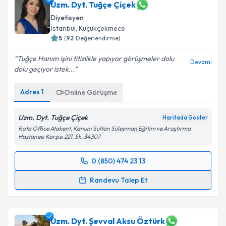
Uzm. Dyt. Tuğçe Çiçek
Diyetisyen
İstanbul
, Küçükçekmece
5
(
92
Değerlendirme)
Tuğçe Hanım işini titizlikle yapıyor görüşmeler dolu
Devamı
dolu geçiyor istek...
Adres
1
Online Görüşme
Uzm. Dyt. Tuğçe Çiçek
Haritada Göster
Rota Office Atakent, Kanuni Sultan Süleyman Eğitim ve Araştırma
Hastanesi Karşısı 221. Sk. 34307
0 (850) 474 23 13
Randevu Takvimi Talebi
Randevu Talep Et
Uzm. Dyt. Tuğçe Çiçek
için randevu takvimi talebi
oluşturun. Size bu uzmandan randevu almanız için bir
takvim hazırlandığında e-posta ile bilgilendireceğiz.