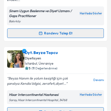
evdeki...
Sinem Uygun Beslenme ve Diyet Uzmanı /
Kişisel verilerimin işlenmesine ilişkin
Aydınlatma
Haritada Göster
Gaps Practitioner
Metni
'ni okudum ve kişisel verilerimin belirtilen
Bakırköy
kapsamda işlenmesini kabul ediyorum.
Randevu Talep Et
Randevu Takvimi Talebi
Takvim Talebini Gönder
Dyt. Sinem Uygun
için randevu takvimi talebi
Dyt. Beyza Topcu
oluşturun. Size bu uzmandan randevu almanız için bir
Diyetisyen
takvim hazırlandığında e-posta ile bilgilendireceğiz.
İstanbul
, Ümraniye
5
(
11
Değerlendirme)
E-posta Adresiniz
Beyza Hanım ile yolum kesiştiği için çok
Devamı
şanslıyız.Kendisi bilgisi, zerafeti,diyet...
Hisar Intercontinental Hastanesi
Haritada Göster
Kişisel verilerimin işlenmesine ilişkin
Aydınlatma
Saray, Hisar Intercontinental Hospital, 34768
Metni
'ni okudum ve kişisel verilerimin belirtilen
kapsamda işlenmesini kabul ediyorum.