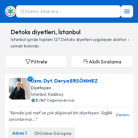
Doktor, klinik ara...
Detoks diyetleri, İstanbul
İstanbul
içinde toplam
127
Detoks diyetleri
uygulayan doktor -
uzman bulundu
Filtrele
Akıllı Sıralama
Uzm. Dyt. Derya ERSÖNMEZ
Diyetisyen
İstanbul
, Kadıköy
5
(
147
Değerlendirme)
Kendisi çok naif ve çok düşünceli bir diyetisyen. Sağlık
Devamı
sorunlarınızı...
Adres
1
Online Görüşme