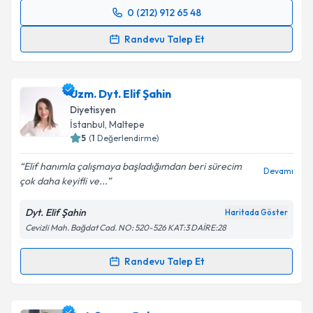
0 (212) 912 65 48
Randevu Takvimi Talebi
Randevu Talep Et
Dyt. Saliha Türk
için randevu takvimi talebi oluşturun.
Size bu uzmandan randevu almanız için bir takvim
Uzm. Dyt. Elif Şahin
hazırlandığında e-posta ile bilgilendireceğiz.
Diyetisyen
E-posta Adresiniz
İstanbul
, Maltepe
5
(
1
Değerlendirme)
Elif hanımla çalışmaya başladığımdan beri sürecim
Devamı
çok daha keyifli ve...
Kişisel verilerimin işlenmesine ilişkin
Aydınlatma
Metni
'ni okudum ve kişisel verilerimin belirtilen
Dyt. Elif Şahin
Haritada Göster
kapsamda işlenmesini kabul ediyorum.
Cevizli Mah. Bağdat Cad. NO: 520-526 KAT:3 DAİRE:28
Takvim Talebini Gönder
Randevu Talep Et
Randevu Takvimi Talebi