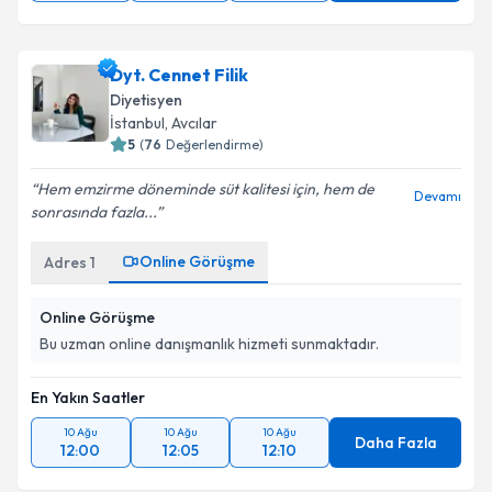
Dyt. Cennet Filik
Diyetisyen
İstanbul
, Avcılar
5
(
76
Değerlendirme)
Hem emzirme döneminde süt kalitesi için, hem de
Devamı
sonrasında fazla...
Online Görüşme
Adres
1
Online Görüşme
Bu uzman online danışmanlık hizmeti sunmaktadır.
En Yakın Saatler
10 Ağu
10 Ağu
10 Ağu
Daha Fazla
12:00
12:05
12:10