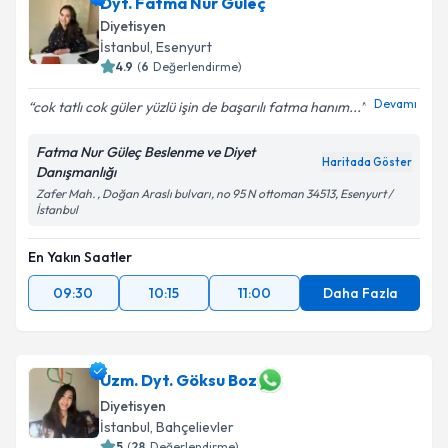
Dyt. Fatma Nur Güleç
Diyetisyen
İstanbul
, Esenyurt
4.9
(
6
Değerlendirme)
Devamı
cok tatlı cok güler yüzlü işin de başarılı fatma hanım...
Fatma Nur Güleç Beslenme ve Diyet
Haritada Göster
Danışmanlığı
Zafer Mah. , Doğan Araslı bulvarı, no 95 N ottoman 34513, Esenyurt /
İstanbul
En Yakın Saatler
09:30
10:15
11:00
Daha Fazla
Uzm. Dyt. Göksu Boz
Diyetisyen
İstanbul
, Bahçelievler