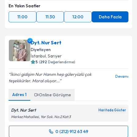
En Yakın Saatler
11:00
11:30
12:00
Daha Fazla
Dyt. Nur Sert
Diyetisyen
İstanbul
, Sarıyer
5
(
292
Değerlendirme)
İkinci gidişim Nur Hanım hep güleryüzlü çok
Devamı
teşekkürler. Moral oluyor...
Adres
1
Online Görüşme
Dyt. Nur Sert
Haritada Göster
Merkez Mahallesi, Yar Sok. No:2 Kat:3
0 (212) 912 63 49