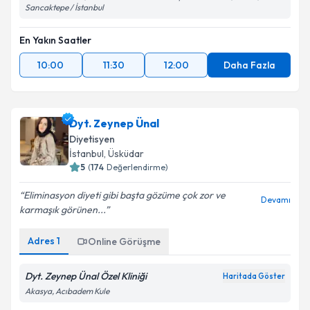
Meclis Mahallesi, Soner Sokak No:51 Boutique Daca Sitesi, C Blok, D:131
Sancaktepe / İstanbul
En Yakın Saatler
10:00
11:30
12:00
Daha Fazla
Dyt. Zeynep Ünal
Diyetisyen
İstanbul
, Üsküdar
5
(
174
Değerlendirme)
Eliminasyon diyeti gibi başta gözüme çok zor ve
Devamı
karmaşık görünen...
Adres
1
Online Görüşme
Dyt. Zeynep Ünal Özel Kliniği
Haritada Göster
Akasya, Acıbadem Kule