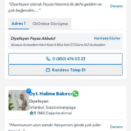
Diyetisyen olarak Feyza Hanım'a ilk defa geldim ve
Devamı
çok beğendim....
Kişisel verilerimin işlenmesine ilişkin
Aydınlatma
Metni
'ni okudum ve kişisel verilerimin belirtilen
Adres
1
Online Görüşme
kapsamda işlenmesini kabul ediyorum.
Diyetisyen Feyza Akbulut
Haritada Göster
Takvim Talebini Gönder
Akasya Acıbadem Kent Kule A Blok Kat:27 Daire:162 Acıbadem
0 (850) 474 03 23
Randevu Takvimi Talebi
Randevu Talep Et
Uzm. Dyt. Feyza Akbulut
için randevu takvimi talebi
oluşturun. Size bu uzmandan randevu almanız için bir
takvim hazırlandığında e-posta ile bilgilendireceğiz.
Dyt. Halime Bakırcı
Diyetisyen
E-posta Adresiniz
İstanbul
, Gaziosmanpaşa
5
(
582
Değerlendirme)
Memnunum uzun zandır tanıyorum işinde çok iyiler
Devamı